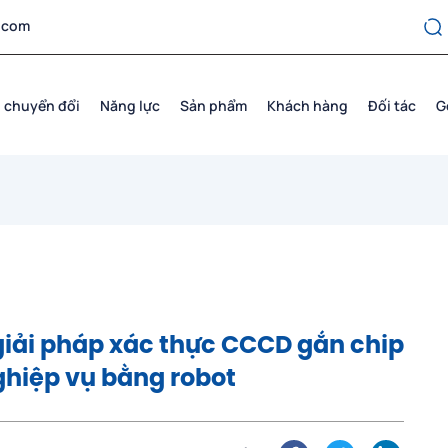
.com
 chuyển đổi
Năng lực
Sản phẩm
Khách hàng
Đối tác
G
 giải pháp xác thực CCCD gắn chip
ghiệp vụ bằng robot