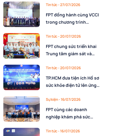
nhân lực
Tin tức
- 27/07/2026
FPT đồng hành cùng VCCI
trong chương trình
10.000 CEO Việt Nam kỷ
nguyên mới
Tin tức
- 20/07/2026
FPT chung sức triển khai
Trung tâm giám sát và
điều hành Dự trữ quốc gia
cho Cục Dự trữ Nhà nước,
Tin tức
- 20/07/2026
Bộ Tài chính
TP.HCM đưa tiện ích Hồ sơ
sức khỏe điện tử lên ứng
dụng Công dân số với sự
đồng hành triển khai của
Sự kiện
- 16/07/2026
FPT
FPT cùng các doanh
nghiệp khám phá sức
mạnh AI nâng cao năng
lực vận hành
Tin tức
- 16/07/2026