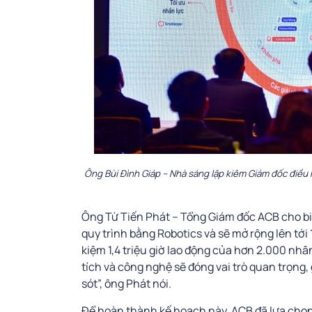
Ông Bùi Đình Giáp – Nhà sáng lập kiêm Giám đốc điều hà
Ông Từ Tiến Phát – Tổng Giám đốc ACB cho bi
quy trình bằng Robotics và sẽ mở rộng lên tới 
kiệm 1,4 triệu giờ lao động của hơn 2.000 nhâ
tích và công nghệ sẽ đóng vai trò quan trọng,
sót”, ông Phát nói.
Để hoàn thành kế hoạch này, ACB đã lựa chọn 