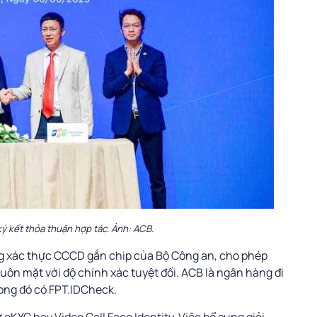
ký kết thỏa thuận hợp tác. Ảnh: ACB.
g xác thực CCCD gắn chip của Bộ Công an, cho phép
huôn mặt với độ chính xác tuyệt đối. ACB là ngân hàng đi
rong đó có FPT.IDCheck.