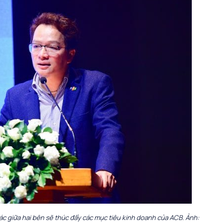
ác giữa hai bên sẽ thúc đẩy các mục tiêu kinh doanh của ACB. Ảnh: