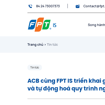
84 24 73007373
Contact@fpt
Song hành
Trang chủ
›
Tin tức
Tin tức
ACB cùng FPT IS triển khai
và tự động hoá quy trình n