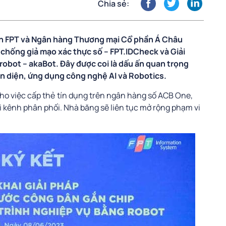
Chia sẻ:
n FPT và Ngân hàng Thương mại Cổ phần Á Châu
p chống giả mạo xác thực số – FPT.IDCheck và Giải
robot – akaBot. Đây được coi là dấu ấn quan trọng
n diện, ứng dụng công nghệ AI và Robotics.
ho việc cấp thẻ tín dụng trên ngân hàng số ACB One,
i kênh phân phối. Nhà băng sẽ liên tục mở rộng phạm vi