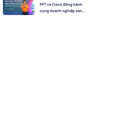
FPT và Cisco đồng hành
cùng doanh nghiệp sản
xuất chuyển đổi số an
toàn, bứt phá hiệu suất
trong kỷ nguyên AI