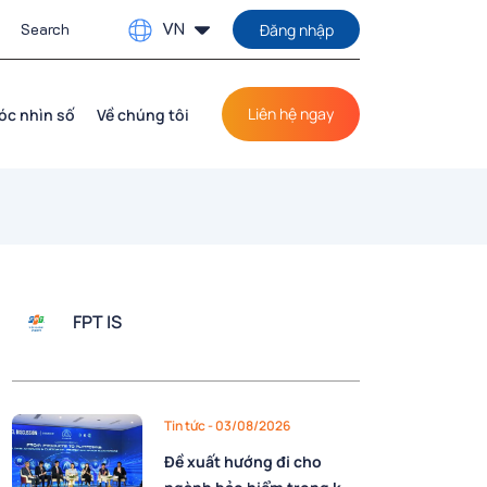
VN
Đăng nhập
Liên hệ ngay
óc nhìn số
Về chúng tôi
FPT IS
Tin tức
- 03/08/2026
Đề xuất hướng đi cho