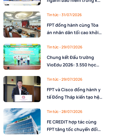
ngành bảo hiểm trong kỷ
nguyên AI: Làm chủ công
nghệ và xây dựng lực
Tin tức
- 31/07/2026
lượng lao động AI
FPT đồng hành cùng Tòa
án nhân dân tối cao khởi
động triển khai nền tảng
số quản trị, phân giao
Tin tức
- 29/07/2026
nhiệm vụ và đánh giá cán
Chung kết Đấu trường
bộ
VioEdu 2026: 3.550 học
sinh tranh tài tại 3 miền
Tin tức
- 29/07/2026
FPT và Cisco đồng hành y
tế Đồng Tháp kiến tạo hệ
sinh thái thông minh trên
nền tảng AI
Tin tức
- 28/07/2026
FE CREDIT hợp tác cùng
FPT tăng tốc chuyển đổi
số trong quản trị nguồn