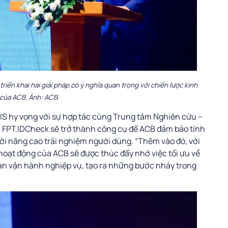
riển khai hai giải pháp có ý nghĩa quan trọng với chiến lược kinh
của ACB. Ảnh: ACB.
T IS hy vọng với sự hợp tác cùng Trung tâm Nghiên cứu –
 FPT.IDCheck sẽ trở thành công cụ để ACB đảm bảo tính
hời nâng cao trải nghiệm người dùng. “Thêm vào đó, với
, hoạt động của ACB sẽ được thúc đẩy nhờ việc tối ưu về
gian vận hành nghiệp vụ, tạo ra những bước nhảy trong