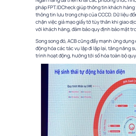
Ngân hàng đã triển khai các phương thức như e
pháp FPT.IDCheck giúp thông tin khách hàng 
thông tin lưu trong chip của CCCD. Dữ liệu đồn
chặn việc giả mạo giấy tờ tùy thân khi giao dị
với khách hàng, đảm bảo quy định bảo mật tr
Song song đó, ACB cũng đẩy mạnh ứng dụng c
động hóa các tác vụ lặp đi lặp lại, tăng năng s
trình hoạt động, hướng tới số hóa toàn bộ quy 