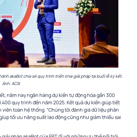
nh akaBot chia sẻ quy trình triển khai giải pháp tại buổi lễ ký kết.
Ảnh: ACB.
ết, năm nay ngân hàng dự kiến tự động hóa gần 300
1.400 quy trình đến năm 2025. Kết quả dự kiến giúp tiết
n viên toàn hệ thống. “Chúng tôi đánh giá dữ liệu phân
 giúp tối ưu năng suất lao động cũng như giảm thiểu sai
giải pháp akaBot của FPT IS với những ưu thế nổi trội