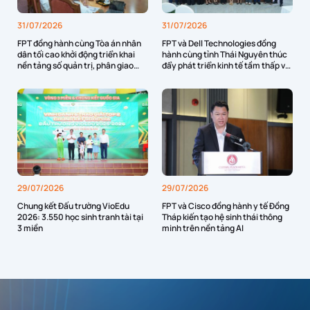
31/07/2026
31/07/2026
FPT đồng hành cùng Tòa án nhân
FPT và Dell Technologies đồng
dân tối cao khởi động triển khai
hành cùng tỉnh Thái Nguyên thúc
nền tảng số quản trị, phân giao
đẩy phát triển kinh tế tầm thấp và
nhiệm vụ và đánh giá cán bộ
công nghệ cao
29/07/2026
29/07/2026
Chung kết Đấu trường VioEdu
FPT và Cisco đồng hành y tế Đồng
2026: 3.550 học sinh tranh tài tại
Tháp kiến tạo hệ sinh thái thông
3 miền
minh trên nền tảng AI