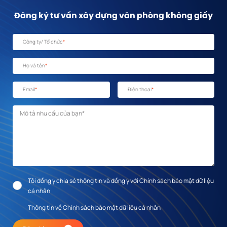
Đăng ký tư vấn
xây dựng văn phòng
không giấy
Công ty/ Tổ chức
*
Họ và tên
*
Email
*
Điện thoại
*
Mô tả nhu cầu
*
Tôi đồng ý chia sẻ thông tin và đồng ý với Chính sách bảo mật dữ liệu
cá nhân
Thông tin về Chính sách bảo mật dữ liệu cá nhân