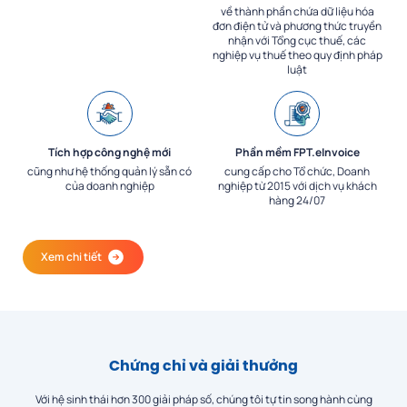
về thành phần chứa dữ liệu hóa
đơn điện tử và phương thức truyền
nhận với Tổng cục thuế, các
nghiệp vụ thuế theo quy định pháp
luật
Tích hợp công nghệ mới
Phần mềm FPT.eInvoice
cũng như hệ thống quản lý sẵn có
cung cấp cho Tổ chức, Doanh
của doanh nghiệp
nghiệp từ 2015 với dịch vụ khách
hàng 24/07
Xem chi tiết
Chứng chỉ và giải thưởng
Với hệ sinh thái hơn 300 giải pháp số, chúng tôi tự tin song hành cùng