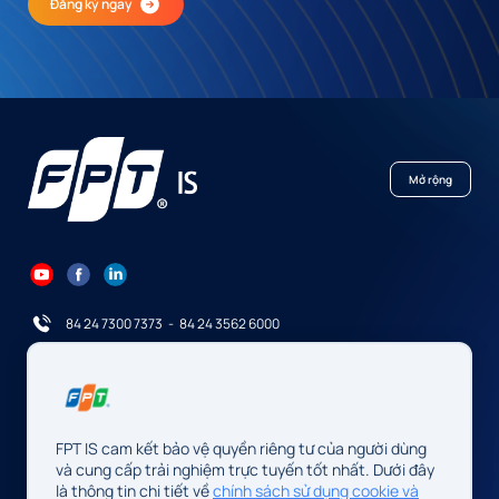
Đăng ký ngay
Mở rộng
84 24 7300 7373
-
84 24 3562 6000
Contact@fpt.com
Trụ sở: Số 10 phố Phạm Văn Bạch, P. Cầu Giấy, Hà Nội, Việt Nam
FPT IS cam kết bảo vệ quyền riêng tư của người dùng
Cơ quan chủ quản: Công ty TNHH FPT IS
và cung cấp trải nghiệm trực tuyến tốt nhất. Dưới đây
Mã số doanh nghiệp: 0104128565 do Sở Tài chính Thành phố Hà
là thông tin chi tiết về
chính sách sử dụng cookie và
Nội cấp, đăng ký lần đầu ngày 13/08/2009, sửa đổi lần thứ 34