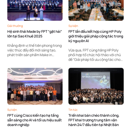
Giải thưởng
Sự kiện
Hệ sinh thái Made by FPT “gặt hái”
FPT lần đầu kết hợp cùng HP Poly
lớn tại Sao Khuê 2025
giới thiệu giải pháp cộng tác trong
kỷ nguyên AI
Khẳng định vị thế tiên phong trong
việc thúc đẩy đổi mới sáng tạo,
Vừa qua, FPT cùng hãng HP Poly
phát triển sản phẩm Make in
phối hợp tổ chức hội thảo với chủ
Vietnam theo tinh thần Nghị quyết
đề “Giải pháp tối ưu cộng tác cho
số 57-NQ/TW, 13 sản phẩm, giải
doanh nghiệp trong kỷ nguyên AI”.
pháp, dịch vụ của FPT vừa được...
Đây là lần đầu tiên hai đơn vị kết
hợp...
Sự kiện
Tin tức
FPT cùng Cisco kiến tạo hạ tầng
Triển khai bán chéo thành công,
sẵn sàng cho AI và tối ưu hiệu suất
FPT khai trương trung tâm vận
doanh nghiệp
hành 24/7 đầu tiên tại Nhật Bản