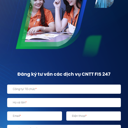
Đăng ký tư vấn các dịch vụ CNTT FIS 247
Công ty/ Tổ chức
*
Họ và tên
*
Email
*
Điện thoại
*