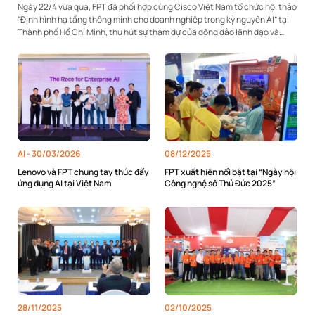
Ngày 22/4 vừa qua, FPT đã phối hợp cùng Cisco Việt Nam tổ chức hội thảo
“Định hình hạ tầng thông minh cho doanh nghiệp trong kỷ nguyên AI” tại
Thành phố Hồ Chí Minh, thu hút sự tham dự của đông đảo lãnh đạo và
chuyên gia công...
AI -
30/03/2026
08/12/2025
Lenovo và FPT chung tay thúc đẩy
FPT xuất hiện nổi bật tại “Ngày hội
ứng dụng AI tại Việt Nam
Công nghệ số Thủ Đức 2025”
28/11/2025
02/10/2025