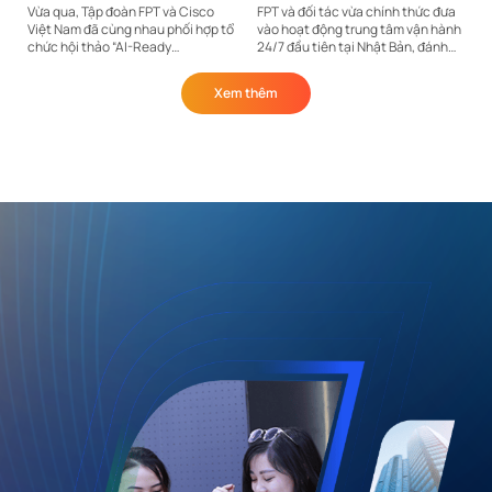
Vừa qua, Tập đoàn FPT và Cisco
FPT và đối tác vừa chính thức đưa
Việt Nam đã cùng nhau phối hợp tổ
vào hoạt động trung tâm vận hành
chức hội thảo “AI-Ready
24/7 đầu tiên tại Nhật Bản, đánh
Infrastructure & Innovation with
dấu bước tiến chiến lược của Tập
FPT and Cisco”. Sự kiện cung cấp
đoàn trong lĩnh vực vận hành công
Xem thêm
đến những thông tin về các giải
nghệ tại thị...
pháp hạ...