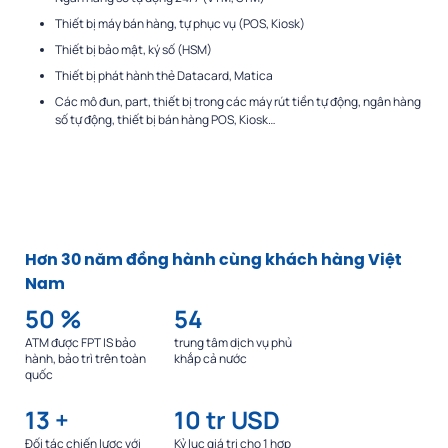
Thiết bị máy bán hàng, tự phục vụ (POS, Kiosk)
Thiết bị bảo mật, ký số (HSM)
Thiết bị phát hành thẻ Datacard, Matica
Các mô đun, part, thiết bị trong các máy rút tiền tự động, ngân hàng
số
tự động, thiết bị bán hàng POS, Kiosk…
Hơn 30 năm đồng hành cùng khách hàng Việt
Nam
50
%
54
ATM được FPT IS bảo
trung tâm dịch vụ phủ
hành, bảo trì trên toàn
khắp cả nước
quốc
13
+
10
tr USD
Đối tác chiến lược với
Kỷ lục giá trị cho 1 hợp