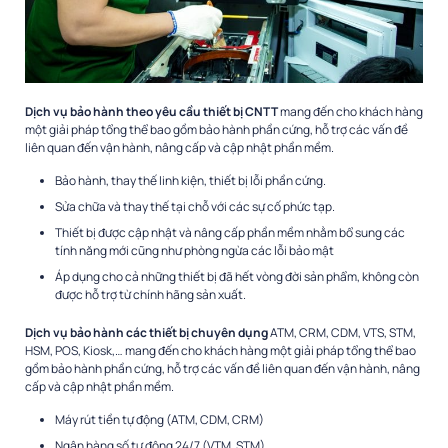
Dịch vụ bảo hành theo yêu cầu thiết bị CNTT
mang đến cho khách hàng
một giải pháp tổng thể bao gồm bảo hành phần cứng, hỗ trợ các vấn đề
liên quan đến vận hành, nâng cấp và cập nhật phần mềm.
Bảo hành, thay thế linh kiện, thiết bị lỗi phần cứng.
Sửa chữa và thay thế tại chỗ với các sự cố phức tạp.
Thiết bị được cập nhật và nâng cấp phần mềm nhằm bổ sung các
tính
năng mới cũng như phòng ngừa các lỗi bảo mật
Áp dụng cho cả những thiết bị đã hết vòng đời sản phẩm,
không còn
được hỗ trợ từ chính hãng sản xuất.
Dịch vụ bảo hành các thiết bị chuyên dụng
ATM, CRM, CDM, VTS, STM,
HSM, POS, Kiosk,
… mang đến cho khách hàng một giải pháp tổng thể bao
gồm bảo hành phần cứng, hỗ trợ các vấn đề liên quan đến vận hành, nâng
cấp và cập nhật phần mềm.
Máy rút tiền tự động (ATM, CDM, CRM)
Ngân hàng số tự động 24/7 (VTM, STM)