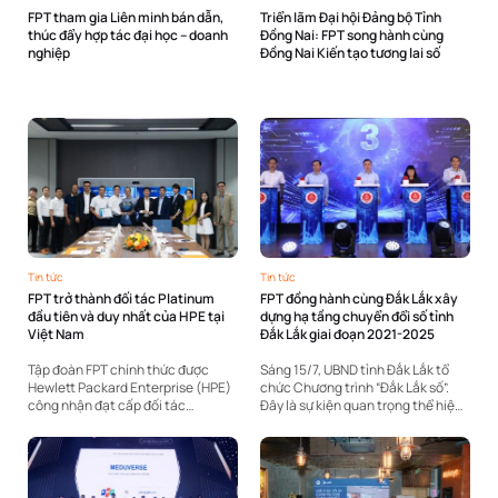
FPT tham gia Liên minh bán dẫn,
Triển lãm Đại hội Đảng bộ Tỉnh
thúc đẩy hợp tác đại học – doanh
Đồng Nai: FPT song hành cùng
nghiệp
Đồng Nai Kiến tạo tương lai số
Tin tức
Tin tức
FPT trở thành đối tác Platinum
FPT đồng hành cùng Đắk Lắk xây
đầu tiên và duy nhất của HPE tại
dựng hạ tầng chuyển đổi số tỉnh
Việt Nam
Đắk Lắk giai đoạn 2021-2025
Tập đoàn FPT chính thức được
Sáng 15/7, UBND tỉnh Đắk Lắk tổ
Hewlett Packard Enterprise (HPE)
chức Chương trình “Đắk Lắk số”.
công nhận đạt cấp đối tác
Đây là sự kiện quan trọng thể hiện
Platinum – thứ hạng cao nhất
quyết tâm chính trị cao của tỉnh
trong hệ thống đối tác toàn cầu
trong thực hiện Nghị quyết số 57-
của hãng cho đơn vị thành viên là
NQ/TW ngày 22/12/2024 của Bộ...
công ty...