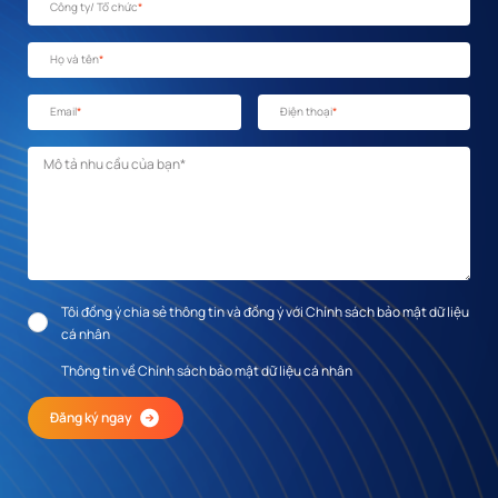
Công ty/ Tổ chức
*
Họ và tên
*
Email
*
Điện thoại
*
Mô tả nhu cầu
*
Tôi đồng ý chia sẻ thông tin và đồng ý với Chính sách bảo mật dữ liệu
cá nhân
Thông tin về Chính sách bảo mật dữ liệu cá nhân
Đăng ký ngay