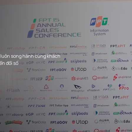
Nền tảng điều
Nền tảng tíc
hành an ninh
hợp, chia sẻ
mạng tập trung
Chính phủ đ
FPT.EagleEye
tử FPT.LGSP
mSOC
i luôn song hành cùng khách
ển đổi số
Nền tảng
Hệ thống giáo
chuyển đổi 
dục trực tuyến
sản xuất
VioEdu
akaMES