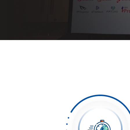
Hệ thống hợp
đồng điện tử
FPT.eContract
Giải pháp công
tác số
FPT.eBizTrip