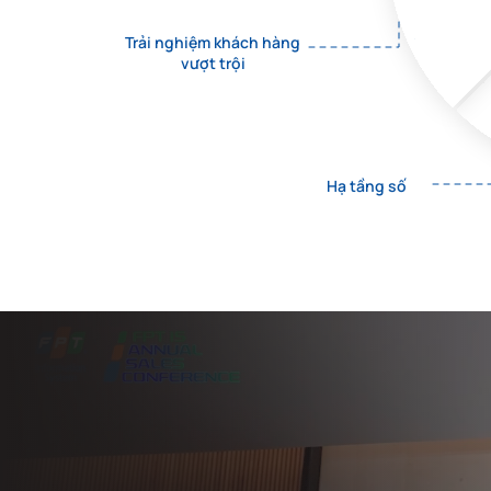
Trải nghiệm khách hàng
Nền tảng
vượt trội
loyalty cho
doanh nghiệp
UTOP
LoyaltyOS
Hạ tầng số
Giải pháp tự
động xử lý hóa
đơn đầu vào
FPT.Digital
Accounting