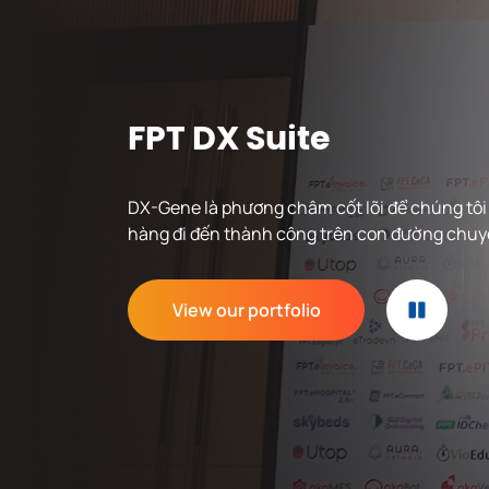
Phát hiện và
phản ứng sự cố
an toàn thông
tin trên thiết bị
đầu cuối
FPT DX Suite
FPT.EagleEye
MDR
DX-Gene là phương châm cốt lõi để chúng tô
hàng đi đến thành công trên con đường chuy
View our portfolio
Hệ thống quản
lý bệnh án điện
tử FPT.EMR