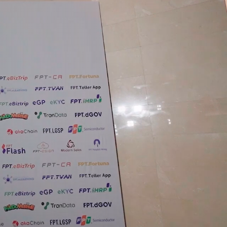
h
Nền tảng tích
hợp và xử lý dữ
iện
liệu FPT.Fortuna
Phần mềm tự
số
động hóa thông
minh Akabot