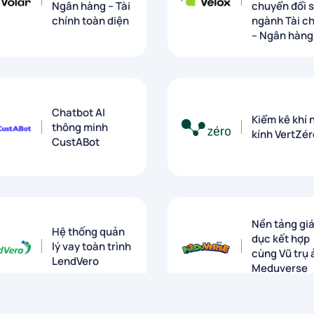
Ngân hàng – Tài
chuyển đổi 
chính toàn diện
ngành Tài c
– Ngân hàng​
Chatbot AI
Kiểm kê khí 
thông minh
kính VertZér
CustABot
Nền tảng gi
Hệ thống quản
dục kết hợp
lý vay toàn trình
cùng Vũ trụ 
LendVero
Meduverse