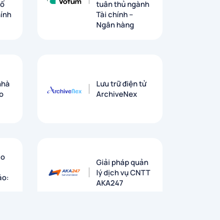
số
tuân thủ ngành
hính
Tài chính –
Ngân hàng
nhà
Lưu trữ điện tử
o
ArchiveNex
áo
Giải pháp quản
lý dịch vụ CNTT
ảo:
AKA247