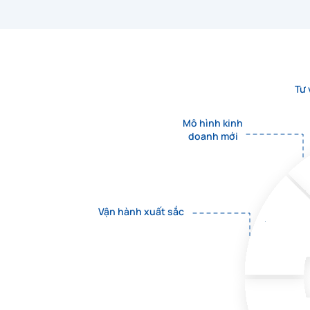
Giải pháp quản
lý mua sắm tập
trung Procuva
Tư
Mô hình kinh
doanh mới
Nền tảng số hóa
toàn diện hoạt
Vận hành xuất sắc
động kiểm tra
đánh giá
Khaothi,online