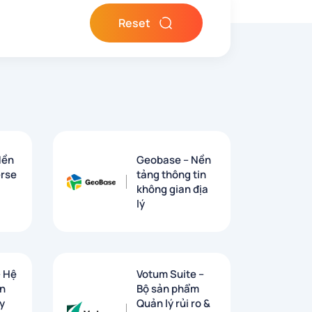
Reset
Nền
Geobase – Nền
rse
tảng thông tin
không gian địa
lý
– Hệ
Votum Suite –
àn
Bộ sản phẩm
y
Quản lý rủi ro &