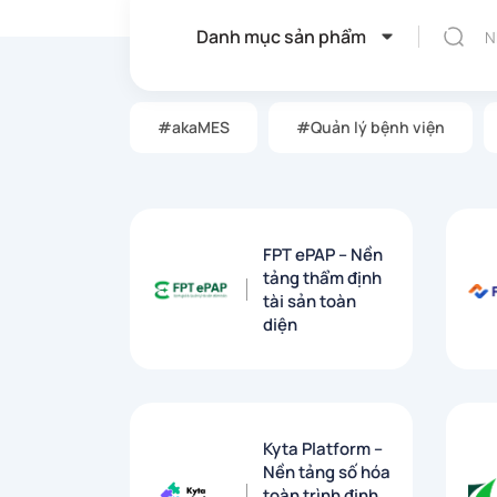
Danh mục sản phẩm
#akaMES
#Quản lý bệnh viện
FPT ePAP – Nền
tảng thẩm định
tài sản toàn
diện
Kyta Platform –
Nền tảng số hóa
toàn trình định