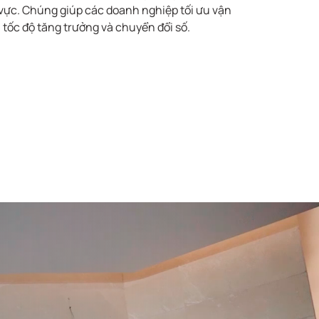
 vực. Chúng giúp các doanh nghiệp tối ưu vận
tốc độ tăng trưởng và chuyển đổi số.
Giải pháp Quản
ản
lý Chứng từ
khấu trừ thuế
al
TNCN điện tử
FPT.ePIT
Hệ thống BOT tự
động phát hiện
h
và ngăn chặn
 và
máy tính vi
phạm hệ thống
mạng
FPT.EagleEye
malBOT