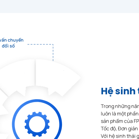
Nền tảng
Ứng dụng c
Internet vạn vật
dân số dCiti
FPT.IoT
 vấn chuyển
đổi số
Nền tảng th
Hệ sinh 
Hệ sinh thái tài
minh định d
chính số
khách hàng
TradeFlat
điện tử FPT
Trong những năm 
eKYC
luôn là một phần
sản phẩm của FP
Tốc độ, Đơn giản
Với hệ sinh thái