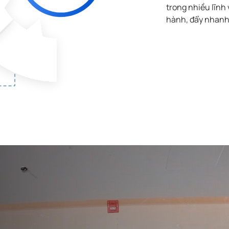
trong nhiều lĩnh
hành, đẩy nhanh 
Hệ thống qu
Hệ thống thông
lý bệnh viện
tin chính quyền
FPT.eHospit
điện tử dGov
2.0+
Giải pháp
Nền tảng tíc
Truyền, Nhận,
hợp, quản lý
và Lưu trữ hoá
khai thác dữ
đơn điện tử
liệu dPlat
FPT.TVAN