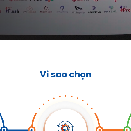
Hệ thống qu
Chữ ký số từ xa
trị nhân sự
FPT.eSign
FPT.iHRP
Vì sao chọn
Dịch vụ Chứng
Phần mềm gi
thực hợp đồng
pháp hóa đơ
điện tử
điện tử
FPT.CeCA
FPT.eInvoic