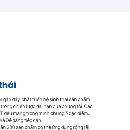
Giải pháp tuyển
ông
dụng số
zen
FPT.eHiring
ông
thái
anh
Chip bán dẫn
FPT
Semiconductor
gần đây, phát triển hệ sinh thái sản phẩm
 trong chiến lược dài hạn của chúng tôi. Các
T đều mang trong mình chung 3 đặc điểm:
 và Dễ dàng tiếp cận.
 gần 200 sản phẩm có thể ứng dụng rộng rãi