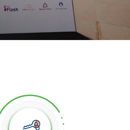
Hệ thống giải
ản
pháp đào tạo
trực tuyến
FPT.eLearning
ải
Hệ thống chống
n
giả mạo xác
thực số
e
FPT.IDCheck