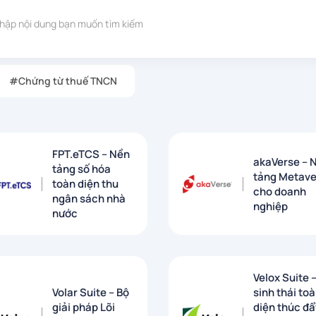
#Chứng từ thuế TNCN
FPT.eTCS – Nền
akaVerse – 
tảng số hóa
tảng Metave
toàn diện thu
cho doanh
ngân sách nhà
nghiệp
nước
Velox Suite 
Volar Suite – Bộ
sinh thái to
giải pháp Lõi
diện thúc đẩ