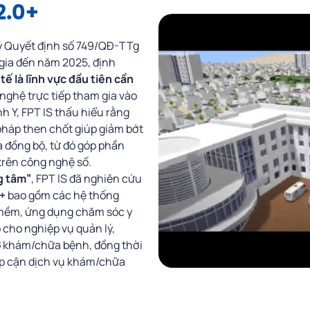
2.0+
ý Quyết định số 749/QĐ-TTg
gia đến năm 2025, định
 tế là lĩnh vực đầu tiên cần
 nghệ trực tiếp tham gia vào
h Y, FPT IS thấu hiểu rằng
 pháp then chốt giúp giảm bớt
 đồng bộ, từ đó góp phần
trên công nghệ số.
g tâm”
, FPT IS đã nghiên cứu
+
bao gồm các hệ thống
 mềm, ứng dụng chăm sóc y
p cho nghiệp vụ quản lý,
sở khám/chữa bệnh, đồng thời
ếp cận dịch vụ khám/chữa