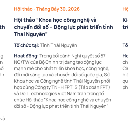
Hội thảo
- Tháng Bảy 30, 2026
Hộ
Hội thảo “Khoa học công nghệ và
Ki
th
chuyển đổi số – Động lực phát triển tỉnh
tr
Thái Nguyên”
Tổ chức tại:
Tỉnh Thái Nguyên
Tổ
ng
Hoạt động:
Trong bối cảnh Nghị quyết số 57-
Ho
ản
NQ/TW của Bộ Chính trị đang tạo động lực
ch
nối
mạnh mẽ cho phát triển khoa học, công nghệ,
Ci
ận
đổi mới sáng tạo và chuyển đổi số quốc gia, Sở
hi
Khoa học và Công nghệ tỉnh Thái Nguyên phối
qu
hợp cùng Công ty TNHH FPT IS (Tập đoàn FPT)
ph
và Dell Technologies Việt Nam trân trọng tổ
chức Hội thảo "Khoa học công nghệ và chuyển
đổi số - Động lực phát triển tỉnh Thái Nguyên".
 và