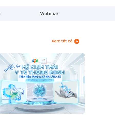
ệ
Webinar
Xem tất cả