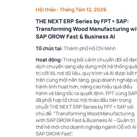
Hội thảo
- Tháng Tám 12, 2026
THE NEXT ERP Series by FPT × SAP:
Transforming Wood Manufacturing wi
SAP GROW Fast & Business AI
Tổ chức tại:
Thành phố Hồ Chí Minh
Hoạt động:
Trong bối cảnh chuyển đổi số đa
dịch chuyển sang xây dựng một hệ thống qu
trị cốt lõi, nơi dữ liệu, quy trình và AI được kết 
trên cùng một nền tảng, giúp doanh nghiệp v
hành linh hoạt hơn, nâng cao hiệu quả điều
hành và tăng tốc ra quyết định. FPT cùng SAP
đã phối hợp tổ chức hội thảo đầu tiên trong
chuỗi THE NEXT ERP Series by FPT × SAP với
chủ đề: "Transforming Wood Manufacturing
with SAP GROW Fast & Business AI – Quản trị
thế hệ mới cho doanh nghiệp ngành Gỗ với AI
SAP GROW Fast".