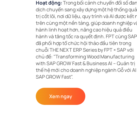
Hoạt động:
Trong bối cảnh chuyển đổi số đa
dịch chuyển sang xây dựng một hệ thống qu
trị cốt lõi, nơi dữ liệu, quy trình và AI được kết 
trên cùng một nền tảng, giúp doanh nghiệp v
hành linh hoạt hơn, nâng cao hiệu quả điều
hành và tăng tốc ra quyết định. FPT cùng SAP
đã phối hợp tổ chức hội thảo đầu tiên trong
chuỗi THE NEXT ERP Series by FPT × SAP với
chủ đề: "Transforming Wood Manufacturing
with SAP GROW Fast & Business AI – Quản trị
thế hệ mới cho doanh nghiệp ngành Gỗ với AI
SAP GROW Fast".
Xem ngay