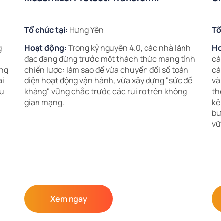
Tổ chức tại:
Hưng Yên
Tổ
g
Hoạt động:
Trong kỷ nguyên 4.0, các nhà lãnh
Ho
đạo đang đứng trước một thách thức mang tính
cá
àng
chiến lược: làm sao để vừa chuyển đổi số toàn
cá
ai
diện hoạt động vận hành, vừa xây dựng "sức đề
và
ệu
kháng" vững chắc trước các rủi ro trên không
th
gian mạng.
kê
bư
vữ
Xem ngay