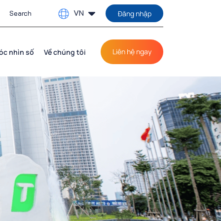
VN
Đăng nhập
Liên hệ ngay
óc nhìn số
Về chúng tôi