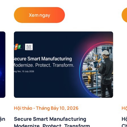
Xem ngay
Hội thảo
- Tháng Bảy 10, 2026
Hộ
ận
Secure Smart Manufacturing
Hộ
Modernize. Protect. Transform.
C