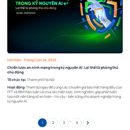
Hội thảo
- Tháng Chín 24, 2025
Chiến lược an ninh mạng trong kỷ nguyên AI: Lợi thế từ phòng thủ
chủ động
Tổ chức tại:
Thành phố Hà Nội
Hoạt động:
Tham dự ngay để cùng các chuyên gia bảo mật hàng đầu của
FPT và IBM thảo luận và chia sẻ chiến lược, kinh nghiệm, góp phần kiến
tạo một nền tảng số an toàn – tin cậy – bền vững cho doanh nghiệp trong
kỷ nguyên AI.
…
1
2
3
5