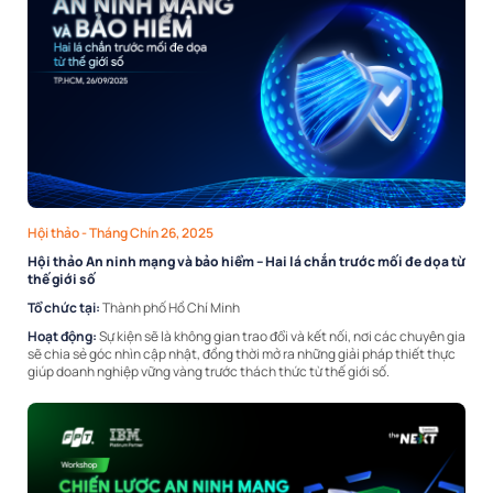
Hội thảo
- Tháng Chín 26, 2025
Hội thảo An ninh mạng và bảo hiểm – Hai lá chắn trước mối đe dọa từ
thế giới số
Tổ chức tại:
Thành phố Hồ Chí Minh
Hoạt động:
Sự kiện sẽ là không gian trao đổi và kết nối, nơi các chuyên gia
sẽ chia sẻ góc nhìn cập nhật, đồng thời mở ra những giải pháp thiết thực
giúp doanh nghiệp vững vàng trước thách thức từ thế giới số.