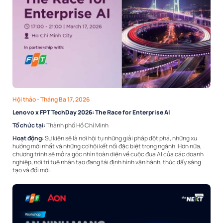
Hội thảo
- Tháng Ba 17, 2026
Lenovo x FPT TechDay 2026: The Race for Enterprise AI
Tổ chức tại:
Thành phố Hồ Chí Minh
Hoạt động:
Sự kiện sẽ là nơi hội tụ những giải pháp đột phá, những xu
hướng mới nhất và những cơ hội kết nối đặc biệt trong ngành. Hơn nữa,
chương trình sẽ mở ra góc nhìn toàn diện về cuộc đua AI của các doanh
nghiệp, nơi trí tuệ nhân tạo đang tái định hình vận hành, thúc đẩy sáng
tạo và đổi mới.