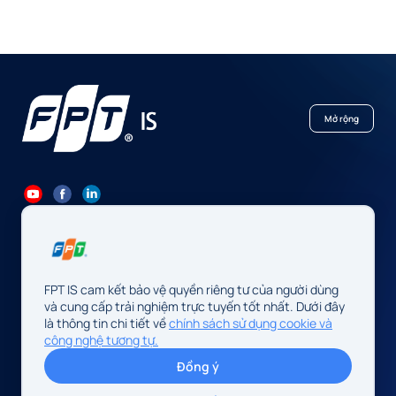
Mở rộng
84 24 7300 7373
-
84 24 3562 6000
Contact@fpt.com
FPT IS cam kết bảo vệ quyền riêng tư của người dùng
Trụ sở: Số 10 phố Phạm Văn Bạch, P. Cầu Giấy, Hà Nội, Việt Nam
và cung cấp trải nghiệm trực tuyến tốt nhất. Dưới đây
là thông tin chi tiết về
chính sách sử dụng cookie và
Cơ quan chủ quản: Công ty TNHH FPT IS
công nghệ tương tự.
Mã số doanh nghiệp: 0104128565 do Sở Tài chính Thành phố Hà
Đồng ý
Nội cấp, đăng ký lần đầu ngày 13/08/2009, sửa đổi lần thứ 34
ngày 14/05/2026.