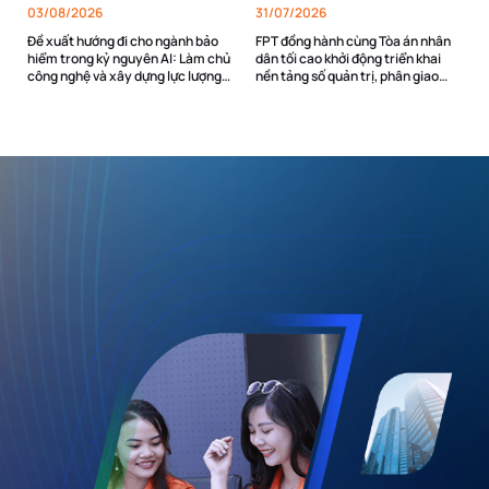
03/08/2026
31/07/2026
Đề xuất hướng đi cho ngành bảo
FPT đồng hành cùng Tòa án nhân
hiểm trong kỷ nguyên AI: Làm chủ
dân tối cao khởi động triển khai
công nghệ và xây dựng lực lượng
nền tảng số quản trị, phân giao
lao động AI
nhiệm vụ và đánh giá cán bộ