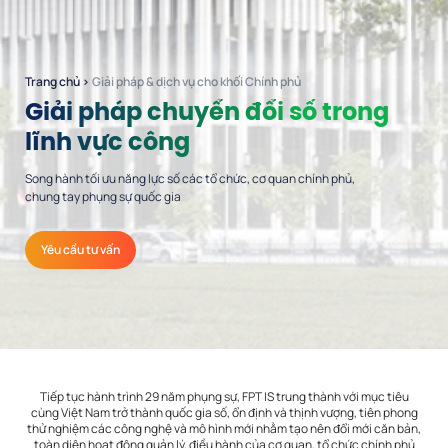
Trang chủ
›
Giải pháp & dịch vụ cho khối Chính phủ
Giải pháp chuyển đổi số trong
lĩnh vực công
Song hành tối ưu năng lực số các tổ chức, cơ quan chính phủ,
chung tay phụng sự quốc gia
Yêu cầu tư vấn
Tiếp tục hành trình 29 năm phụng sự, FPT IS trung thành với mục tiêu
cùng Việt Nam trở thành quốc gia số, ổn định và thịnh vượng, tiên phong
thử nghiệm các công nghệ và mô hình mới nhằm tạo nên đổi mới căn bản,
toàn diện hoạt động quản lý, điều hành của cơ quan, tổ chức chính phủ