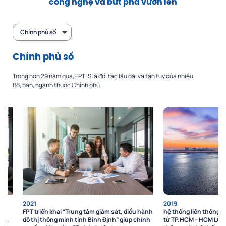
công nghệ và bứt phá vươn lên
Chính phủ số
Chính phủ số
Trong hơn 29 năm qua, FPT IS là đối tác lâu dài và tận tụy của nhiều
Bộ, ban, ngành thuộc Chính phủ
2021
2019
FPT triển khai “Trung tâm giám sát, điều hành
hệ thống liên thông kết 
đô thị thông minh tỉnh Bình Ðịnh” giúp chính
tử TP.HCM – HCM LGSP, g