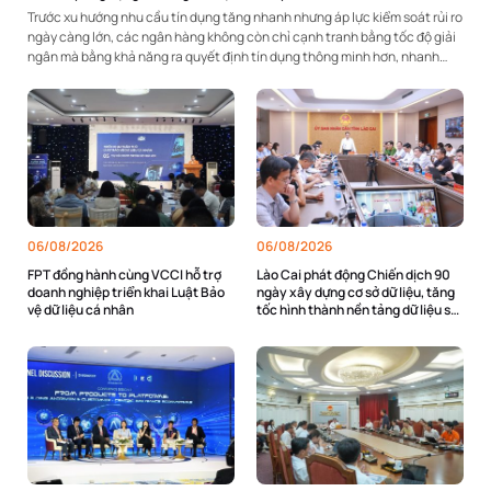
Trước xu hướng nhu cầu tín dụng tăng nhanh nhưng áp lực kiểm soát rủi ro
ngày càng lớn, các ngân hàng không còn chỉ cạnh tranh bằng tốc độ giải
ngân mà bằng khả năng ra quyết định tín dụng thông minh hơn, nhanh
hơn và dựa trên...
06/08/2026
06/08/2026
FPT đồng hành cùng VCCI hỗ trợ
Lào Cai phát động Chiến dịch 90
doanh nghiệp triển khai Luật Bảo
ngày xây dựng cơ sở dữ liệu, tăng
vệ dữ liệu cá nhân
tốc hình thành nền tảng dữ liệu số
toàn tỉnh với sự đồng hành của FPT