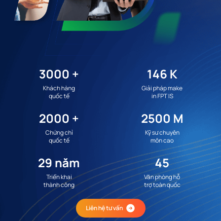
3000
+
146
K
Khách hàng
Giải pháp make
quốc tế
in FPT IS
2000
+
2500
M
Chứng chỉ
Kỹ sư chuyên
quốc tế
môn cao
29
năm
45
Triển khai
Văn phòng hỗ
thành công
trợ toàn quốc
Liên hệ tư vấn