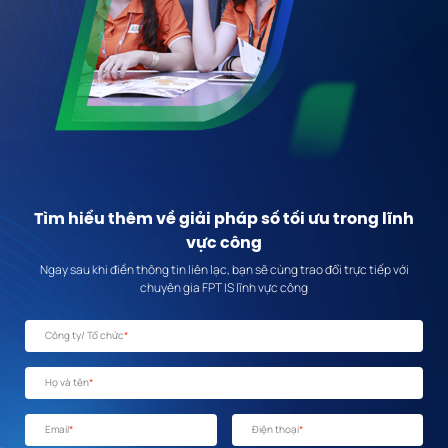
Tìm hiểu thêm về giải pháp số tối ưu trong lĩnh
vực công
Ngay sau khi điền thông tin liên lạc, bạn sẽ cùng trao đổi trực tiếp với
chuyên gia FPT IS lĩnh vực công
Công ty/ Tổ chức
*
Họ và tên
*
Email
*
Điện thoại
*