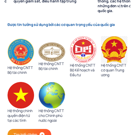
c
quyền giám sát, điều hành tập trung
thông, các hệ thống phầ
những đơn vị trên địa bà
quốc gia.
Được tin tưởng sử dụng bởi các cơ quan trọng yếu của quốc gia
Hệ thống CNTT
Hệ thống CNTT
Hệ thống CNTT
Hệ thống CNTT
Bộ tài chính
Bộ Kế hoạch và
cơ quan Trung
Bộ tài chính
Đầu tư
ương
Hệ thống CNTT
Hệ thống chính
cho Chính phủ
quyền điện tử
nước ngoài
tại các tỉnh
Tìm hiểu thêm