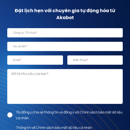
Đặt lịch hẹn với chuyên gia tự động hóa từ
Akabot
Công ty/ Tổ chức
*
Họ và tên
*
Email
*
Điện thoại
*
Mô tả nhu cầu
*
Tôi đồng ý chia sẻ thông tin và đồng ý với Chính sách bảo mật dữ liệu
cá nhân
Thông tin về Chính sách bảo mật dữ liệu cá nhân