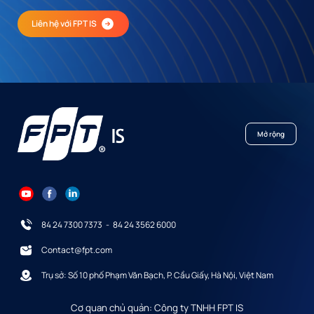
Liên hệ với FPT IS
Mở rộng
84 24 7300 7373
-
84 24 3562 6000
Contact@fpt.com
Trụ sở: Số 10 phố Phạm Văn Bạch, P. Cầu Giấy, Hà Nội, Việt Nam
Cơ quan chủ quản: Công ty TNHH FPT IS