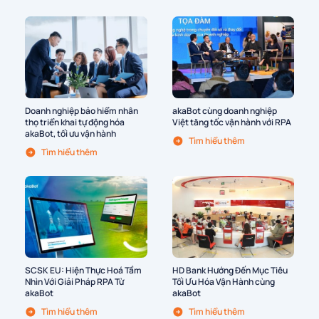
Doanh nghiệp bảo hiểm nhân
akaBot cùng doanh nghiệp
thọ triển khai tự động hóa
Việt tăng tốc vận hành với RPA
akaBot, tối ưu vận hành
Tìm hiểu thêm
Tìm hiểu thêm
SCSK EU: Hiện Thực Hoá Tầm
HD Bank Hướng Đến Mục Tiêu
Nhìn Với Giải Pháp RPA Từ
Tối Ưu Hóa Vận Hành cùng
akaBot
akaBot
Tìm hiểu thêm
Tìm hiểu thêm