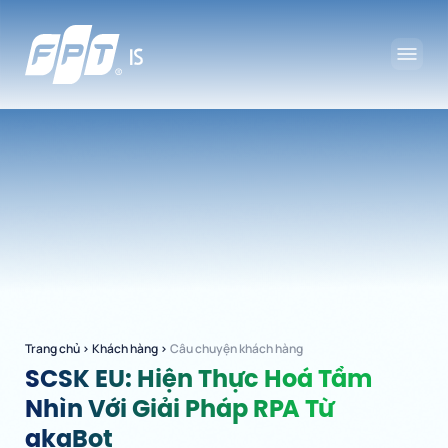
Trang chủ
›
Khách hàng
›
Câu chuyện khách hàng
SCSK EU: Hiện Thực Hoá Tầm
Nhìn Với Giải Pháp RPA Từ
akaBot