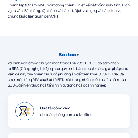
Thành lập từ năm 1990, hoạt động chính: Thiết kế hệ thống máy tính, Dịch
vụ tư vấn, Bán hàng, Vận hành và bảo trì, Dịch vụ mạng và các dịch vụ
chung khác liên quan đến CNTT
Bài toán
Với kinh nghiệm và chuyên môn trong lĩnh vực IT, SCSK đã sớm nhận
ra
RPA
(Công nghệ tự động hoá quy trình bằng robot) sẽ là
giải pháp cho
vấn đề
này, tuy nhiên chưa có phương án để triển khai. SCSK EU đã lựa
chọn nền tảng RPA
akaBot
từ FPT, một trong những đối tác lâu năm của
SCSK, để hiện thực hoá tầm nhìn tự động hoá doanh nghiệp.
Quá tải công việc
cho các phòng ban back-office