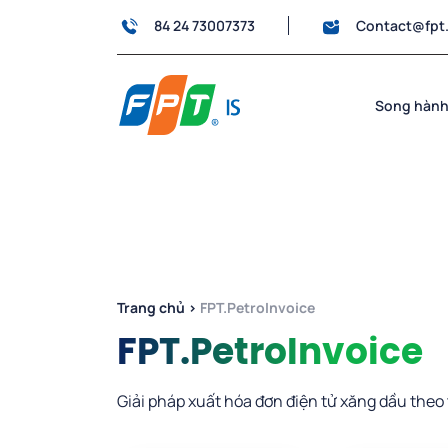
84 24 73007373
Contact@fpt
Song hành
Trang chủ
›
FPT.PetroInvoice
FPT.PetroInvoice
Giải pháp xuất hóa đơn điện tử xăng dầu theo