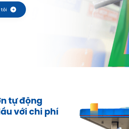
 tôi
ơn tự động
ầu với chi phí