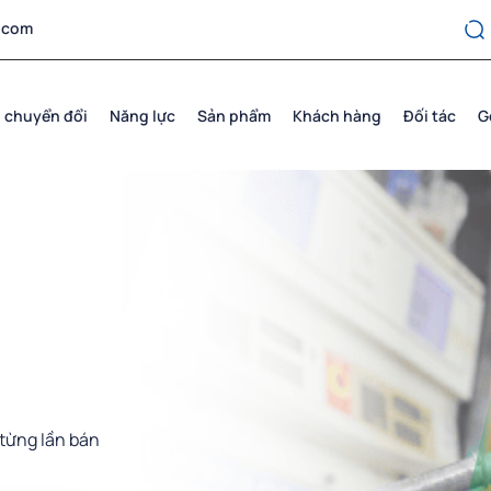
.com
 chuyển đổi
Năng lực
Sản phẩm
Khách hàng
Đối tác
G
 từng lần bán