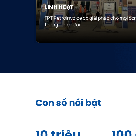
LINH HOẠT
ÔNG GÂY
FPT.PetroInvoice có giải pháp cho mọi đơn
thống – hiện đại
Con số nổi bật