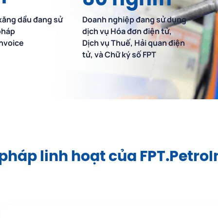
+
80
nghìn
xăng dầu đang sử
Doanh nghiệp đang sử dụng
pháp
dịch vụ Hóa đơn điện tử,
Invoice
Dịch vụ Thuế, Hải quan điện
tử, và Chữ ký số FPT
 pháp linh hoạt của FPT.Petro