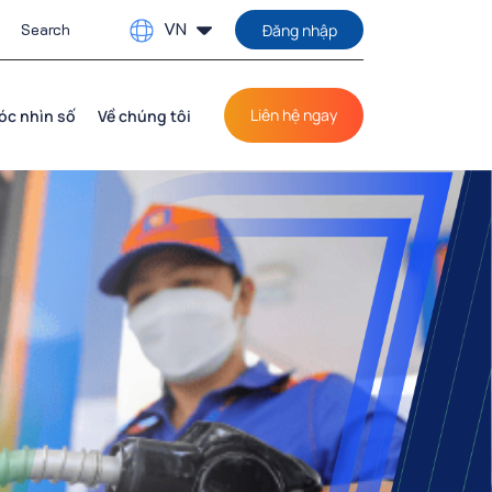
VN
Đăng nhập
Liên hệ ngay
óc nhìn số
Về chúng tôi