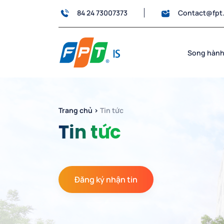
84 24 73007373
Contact@fpt
Song hành
Trang chủ
›
Tin tức
Tin tức
Đăng ký nhận tin