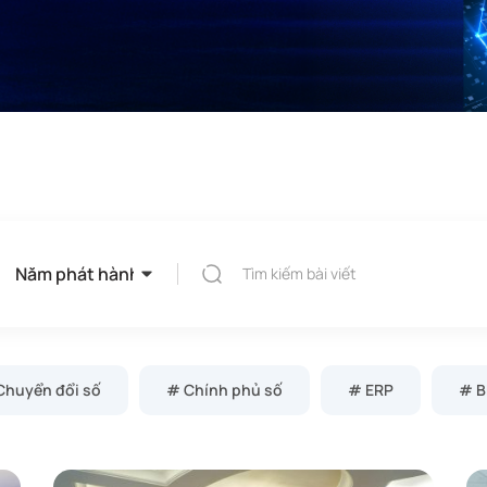
Chuyển đổi số
# Chính phủ số
# ERP
# B