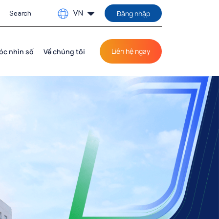
VN
Đăng nhập
Liên hệ ngay
óc nhìn số
Về chúng tôi