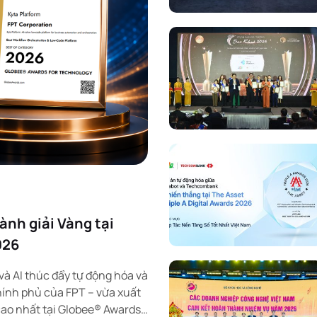
ành giải Vàng tại
026
à AI thúc đẩy tự động hóa và
ính phủ của FPT – vừa xuất
cao nhất tại Globee® Awards