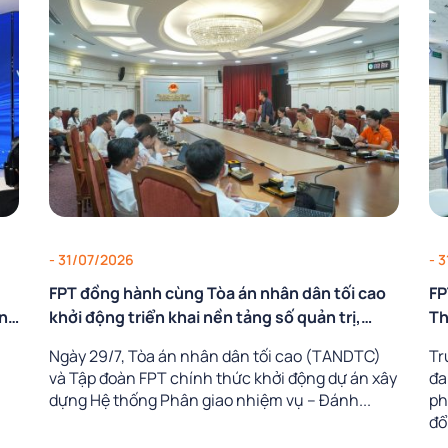
- 31/07/2026
- 
g
FPT đồng hành cùng Tòa án nhân dân tối cao
FP
ựng
khởi động triển khai nền tảng số quản trị,
Th
phân giao nhiệm vụ và đánh giá cán bộ
th
Ngày 29/7, Tòa án nhân dân tối cao (TANDTC)
Tr
,
và Tập đoàn FPT chính thức khởi động dự án xây
đa
dựng Hệ thống Phân giao nhiệm vụ – Đánh...
ph
đổi