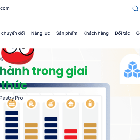
.com
 chuyển đổi
Năng lực
Sản phẩm
Khách hàng
Đối tác
G
ng
 hành trong giai
 thức
Pastry Pro