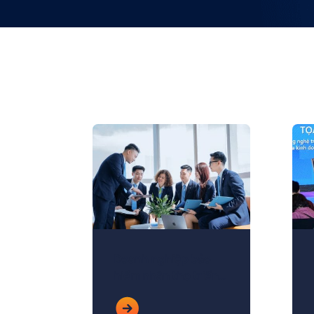
Doanh nghiệp bảo
hiểm nhân thọ triển
khai tự động hóa
akaBot, tối ưu vận