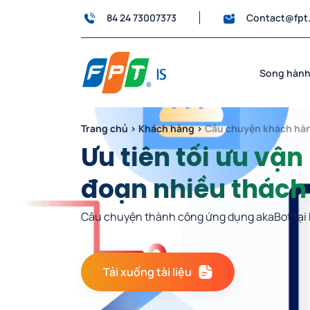
84 24 73007373
Contact@fpt
Song hành
Trang chủ
›
Khách hàng
›
Câu chuyện khách hà
Ưu tiên tối ưu vận
đoạn nhiều thách
Câu chuyện thành công ứng dụng akaBot tại 
Tải xuống tài liệu