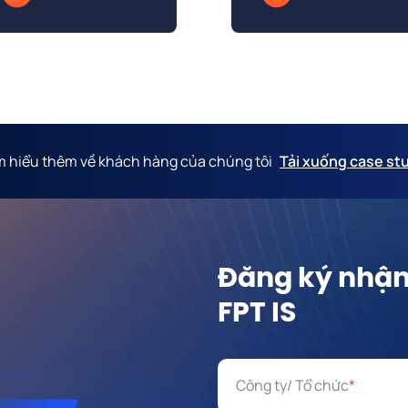
m hiểu thêm về khách hàng của chúng tôi
Tải xuống case st
Đăng ký nhận 
FPT IS
Công ty/ Tổ chức
*