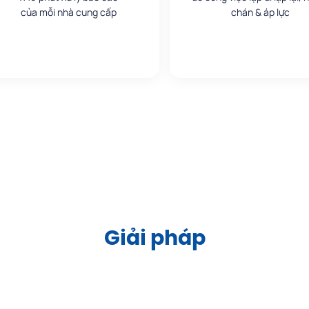
của mỗi nhà cung cấp
chán & áp lực
Giải pháp