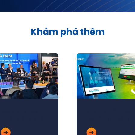
Khám phá thêm
akaBot cùng doanh
SCSK EU: Hiện Thực
nghiệp Việt tăng tốc
Hoá Tầm Nhìn Với Giải
vận hành với RPA
Pháp RPA Từ akaBot