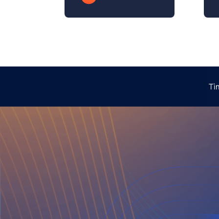
hành
Tì