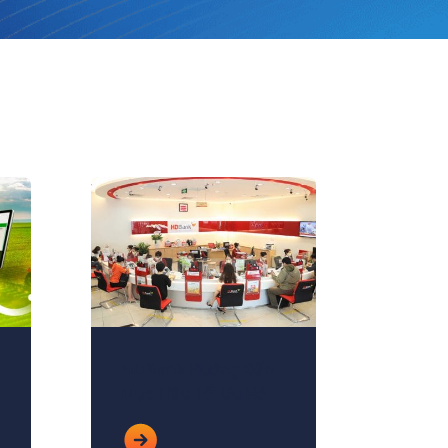
HD Bank Hướng Đến
Mục Tiêu Tối Ưu Hóa
Vận Hành cùng
akaBot