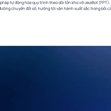
i pháp tự động hóa quy trình theo dõi tồn kho với akaBot (FPT), 
 đường chuyển đổi số, hướng tới vận hành xuất sắc trong bối