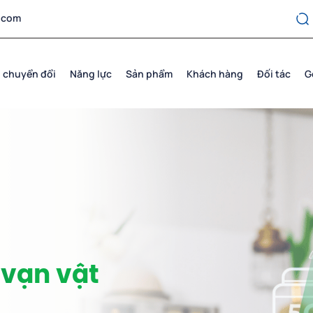
.com
 chuyển đổi
Năng lực
Sản phẩm
Khách hàng
Đối tác
G
 vạn vật