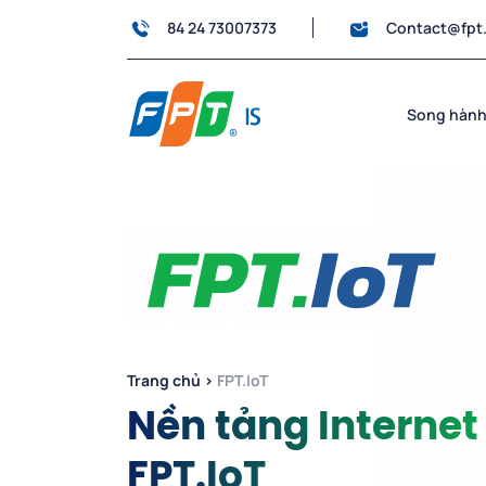
84 24 73007373
Contact@fpt
Song hành
Trang chủ
›
FPT.IoT
Nền tảng Internet
FPT.IoT