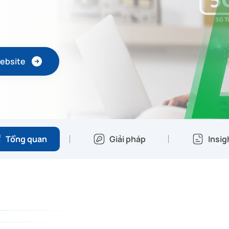
ebsite
Tổng quan
Giải pháp
Insig