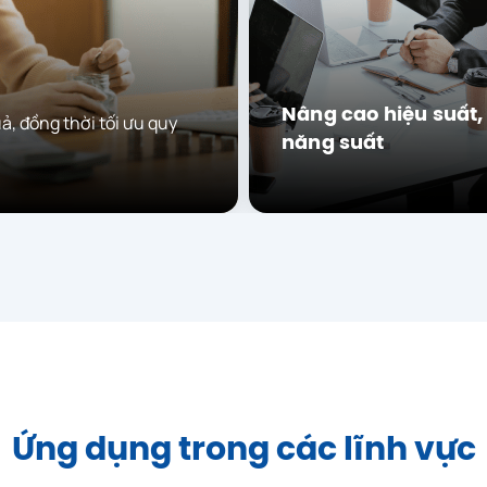
Nâng cao hiệu suất,
uả, đồng thời tối ưu quy
năng suất
Ứng dụng trong các lĩnh vực