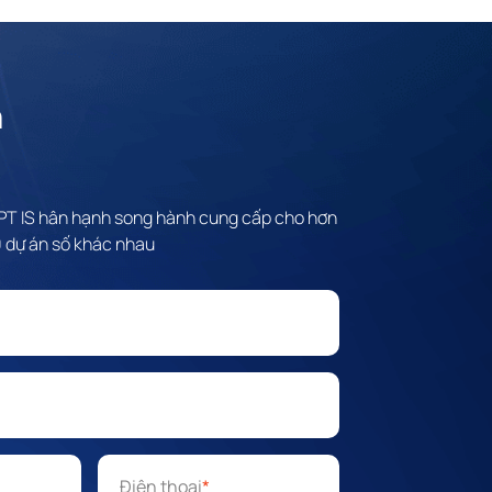
n
FPT IS hân hạnh song hành cung cấp cho hơn
 dự án số khác nhau
Điện thoại
*