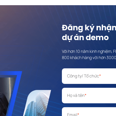
Đăng ký nhậ
dự án demo
Với hơn 10 năm kinh nghiệm, 
800 khách hàng với hơn 3000
Công ty/ Tổ chức
*
Họ và tên
*
Email
*