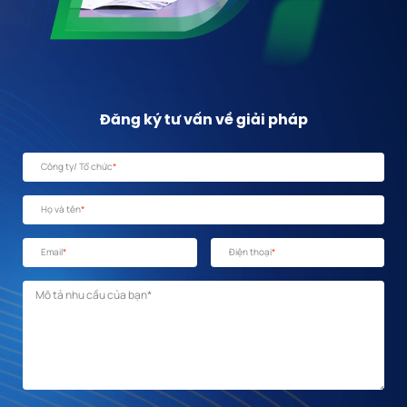
Đăng ký tư vấn về giải pháp
Công ty/ Tổ chức
*
Họ và tên
*
Email
*
Điện thoại
*
Mô tả nhu cầu
*