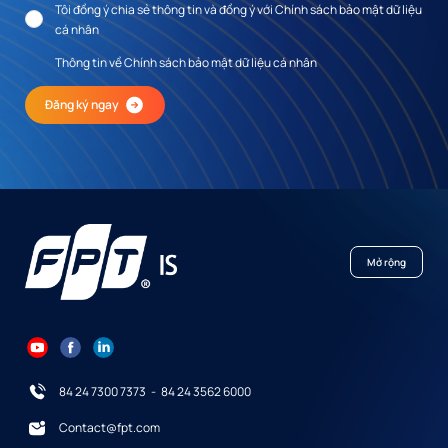
Tôi đồng ý chia sẻ thông tin và đồng ý với Chính sách bảo mật dữ liệu
cá nhân
Thông tin về Chính sách bảo mật dữ liệu cá nhân
Đăng ký ngay
Mở rộng
84 24 7300 7373
-
84 24 3562 6000
Contact@fpt.com