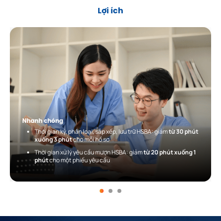
Lợi ích
Nhanh chóng
Thời gian ký, phân loại, sắp xếp, lưu trữ HSBA: giảm
từ 30 phút
xuống 3 phút
cho mỗi hồ sơ
Thời gian xử lý yêu cầu mượn HSBA: giảm
từ 20 phút xuống 1
phút
cho một phiếu yêu cầu