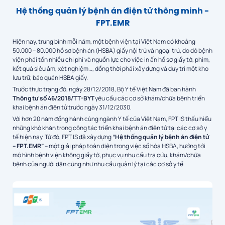
Hệ thống quản lý bệnh án điện tử thông minh -
FPT.EMR
Hiện nay, trung bình mỗi năm, một bệnh viện tại Việt Nam có khoảng
50.000 – 80.000 hồ sơ bệnh án (HSBA) giấy nội trú và ngoại trú, do đó bệnh
viện phải tốn nhiều chi phí và nguồn lực cho việc in ấn hồ sơ giấy tờ, phim,
kết quả siêu âm, xét nghiệm…, đồng thời phải xây dựng và duy trì một kho
lưu trữ, bảo quản HSBA giấy.
Trước thực trạng đó, ngày 28/12/2018, Bộ Y tế Việt Nam đã ban hành
Thông tư số 46/2018/TT-BYT
yêu cầu các cơ sở khám/chữa bệnh triển
khai bệnh án điện tử trước ngày 31/12/2030.
Với hơn 20 năm đồng hành cùng ngành Y tế của Việt Nam, FPT IS thấu hiểu
những khó khăn trong công tác triển khai bệnh án điện tử tại các cơ sở y
tế hiện nay. Từ đó, FPT IS đã xây dựng
“Hệ thống quản lý bệnh án điện tử
– FPT.EMR”
– một giải pháp toàn diện trong việc số hóa HSBA, hướng tới
mô hình bệnh viện không giấy tờ, phục vụ nhu cầu tra cứu, khám/chữa
bệnh của người dân cũng như nhu cầu quản lý tại các cơ sở y tế.