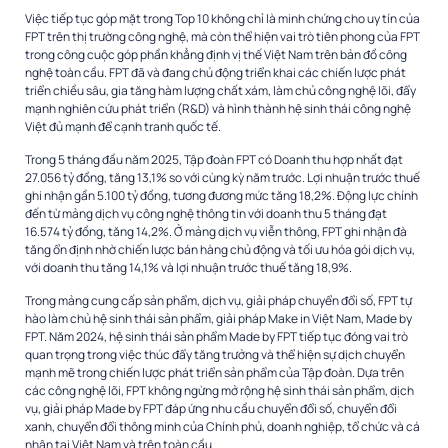
Việc tiếp tục góp mặt trong Top 10 không chỉ là minh chứng cho uy tín của
FPT trên thị trường công nghệ, mà còn thể hiện vai trò tiên phong của FPT
trong công cuộc góp phần khẳng định vị thế Việt Nam trên bản đồ công
nghệ toàn cầu. FPT đã và đang chủ động triển khai các chiến lược phát
triển chiều sâu, gia tăng hàm lượng chất xám, làm chủ công nghệ lõi, đẩy
mạnh nghiên cứu phát triển (R&D) và hình thành hệ sinh thái công nghệ
Việt đủ mạnh để cạnh tranh quốc tế.
Trong 5 tháng đầu năm 2025, Tập đoàn FPT có Doanh thu hợp nhất đạt
27.056 tỷ đồng, tăng 13,1% so với cùng kỳ năm trước. Lợi nhuận trước thuế
ghi nhận gần 5.100 tỷ đồng, tương đương mức tăng 18,2%. Động lực chính
đến từ mảng dịch vụ công nghệ thông tin với doanh thu 5 tháng đạt
16.574 tỷ đồng, tăng 14,2%. Ở mảng dịch vụ viễn thông, FPT ghi nhận đà
tăng ổn định nhờ chiến lược bán hàng chủ động và tối ưu hóa gói dịch vụ,
với doanh thu tăng 14,1% và lợi nhuận trước thuế tăng 18,9%.
Trong mảng cung cấp sản phẩm, dịch vụ, giải pháp chuyển đổi số, FPT tự
hào làm chủ hệ sinh thái sản phẩm, giải pháp Make in Việt Nam, Made by
FPT. Năm 2024, hệ sinh thái sản phẩm Made by FPT tiếp tục đóng vai trò
quan trọng trong việc thúc đẩy tăng trưởng và thể hiện sự dịch chuyển
mạnh mẽ trong chiến lược phát triển sản phẩm của Tập đoàn. Dựa trên
các công nghệ lõi, FPT không ngừng mở rộng hệ sinh thái sản phẩm, dịch
vụ, giải pháp Made by FPT đáp ứng nhu cầu chuyển đổi số, chuyển đổi
xanh, chuyển đổi thông minh của Chính phủ, doanh nghiệp, tổ chức và cá
nhân tại Việt Nam và trên toàn cầu.