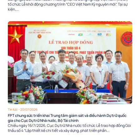
tổ chức Lễ khởi động chương trình “CEO Việt Nam Kỷ nguyên mới”. Tại sự
kiện,...
Tin tức
- 20/07/2026
FPT chung sức triển khai Trung tâm giám sát và điều hành Dự trữ quốc
gia cho Cục Dự trữ Nhà nước, Bộ Tài chính
Chiều ngày 16/7/2026, Cục Dự trữ Nhà nước tổ chức Lễ trao hợp đồng Gói
thầu số 4 “Lập thiết kế chi tiết và xây dựng, phát triển phần...