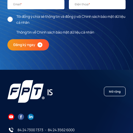
Email
*
Điện thoại
*
Tôi đồng ý chia sẻ thông tin và đồng ý với Chính sách bảo mật dữ liệu
cá nhân
Thông tin về Chính sách bảo mật dữ liệu cá nhân
Đăng ký ngay
Mở rộng
84 24 7300 7373
-
84 24 3562 6000