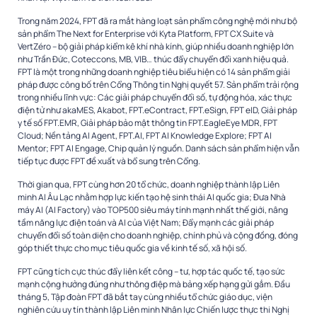
Trong năm 2024, FPT đã ra mắt hàng loạt sản phẩm công nghệ mới như bộ
sản phẩm The Next for Enterprise với Kyta Platform, FPT CX Suite và
VertZéro – bộ giải pháp kiểm kê khí nhà kính, giúp nhiều doanh nghiệp lớn
như Trần Đức, Coteccons, MB, VIB… thúc đẩy chuyển đổi xanh hiệu quả.
FPT là một trong những doanh nghiệp tiêu biểu hiện có 14 sản phẩm giải
pháp được công bố trên Cổng Thông tin Nghị quyết 57. Sản phẩm trải rộng
trong nhiều lĩnh vực: Các giải pháp chuyển đổi số, tự động hóa, xác thực
điện tử như akaMES, Akabot, FPT.eContract, FPT.eSign, FPT eID, Giải pháp
y tế số FPT.EMR, Giải pháp bảo mật thông tin FPT.EagleEye MDR, FPT
Cloud; Nền tảng AI Agent, FPT.AI, FPT AI Knowledge Explore; FPT AI
Mentor; FPT AI Engage, Chip quản lý nguồn. Danh sách sản phẩm hiện vẫn
tiếp tục được FPT đề xuất và bổ sung trên Cổng.
Thời gian qua, FPT cùng hơn 20 tổ chức, doanh nghiệp thành lập Liên
minh AI Âu Lạc nhằm hợp lực kiến tạo hệ sinh thái AI quốc gia; Đưa Nhà
máy AI (AI Factory) vào TOP500 siêu máy tính mạnh nhất thế giới, nâng
tầm năng lực điện toán và AI của Việt Nam; Đẩy mạnh các giải pháp
chuyển đổi số toàn diện cho doanh nghiệp, chính phủ và cộng đồng, đóng
góp thiết thực cho mục tiêu quốc gia về kinh tế số, xã hội số.
FPT cũng tích cực thúc đẩy liên kết công – tư, hợp tác quốc tế, tạo sức
mạnh cộng hưởng đúng như thông điệp mà bảng xếp hạng gửi gắm. Đầu
tháng 5, Tập đoàn FPT đã bắt tay cùng nhiều tổ chức giáo dục, viện
nghiên cứu uy tín thành lập Liên minh Nhân lực Chiến lược thực thi Nghị