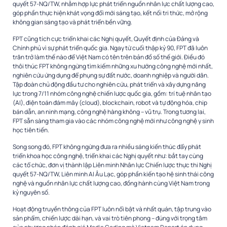
quyết 57-NQ/TW, nhằm hợp lực phát triển nguồn nhân lực chất lượng cao,
góp phần thực hiện khát vọng đổi mới sáng tạo, kết nối tri thức, mở rộng
không gian sáng tạo và phát triển bền vững.
FPT cũng tích cực triển khai các Nghị quyết, Quyết định của Đảng và
Chính phủ vì sự phát triển quốc gia. Ngay từ cuối thập kỷ 90, FPT đã luôn
trăn trở làm thế nào để Việt Nam có tên trên bản đồ số thế giới. Điều đó
thôi thúc FPT không ngừng tìm kiếm những xu hướng công nghệ mới nhất,
nghiên cứu ứng dụng để phụng sự đất nước, doanh nghiệp và người dân.
Tập đoàn chủ động đầu tư cho nghiên cứu, phát triển và xây dựng năng
lực trong 7/11 nhóm công nghệ chiến lược quốc gia, gồm: trí tuệ nhân tạo
(AI), điện toán đám mây (cloud), blockchain, robot và tự động hóa, chip
bán dẫn, an ninh mạng, công nghệ hàng không – vũ trụ. Trong tương lai,
FPT sẵn sàng tham gia vào các nhóm công nghệ mới như công nghệ y sinh
học tiên tiến.
Song song đó, FPT không ngừng đưa ra nhiều sáng kiến thúc đẩy phát
triển khoa học công nghệ, triển khai các Nghị quyết như: bắt tay cùng
các tổ chức, đơn vị thành lập Liên minh Nhân lực Chiến lược thực thi Nghị
quyết 57-NQ/TW, Liên minh AI Âu Lạc, góp phần kiến tạo hệ sinh thái công
nghệ và nguồn nhân lực chất lượng cao, đồng hành cùng Việt Nam trong
kỷ nguyên số.
Hoạt động truyền thông của FPT luôn nổi bật và nhất quán, tập trung vào
sản phẩm, chiến lược dài hạn, và vai trò tiên phong – đúng với trọng tâm