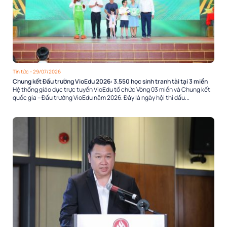
Tin tức
- 29/07/2026
Chung kết Đấu trường VioEdu 2026: 3.550 học sinh tranh tài tại 3 miền
Hệ thống giáo dục trực tuyến VioEdu tổ chức Vòng 03 miền và Chung kết
quốc gia – Đấu trường VioEdu năm 2026. Đây là ngày hội thi đấu...