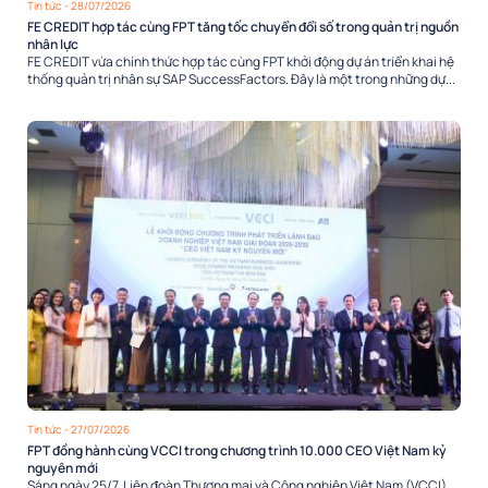
Tin tức
- 28/07/2026
FE CREDIT hợp tác cùng FPT tăng tốc chuyển đổi số trong quản trị nguồn
nhân lực
FE CREDIT vừa chính thức hợp tác cùng FPT khởi động dự án triển khai hệ
thống quản trị nhân sự SAP SuccessFactors. Đây là một trong những dự...
Tin tức
- 27/07/2026
FPT đồng hành cùng VCCI trong chương trình 10.000 CEO Việt Nam kỷ
nguyên mới
Sáng ngày 25/7, Liên đoàn Thương mại và Công nghiệp Việt Nam (VCCI)