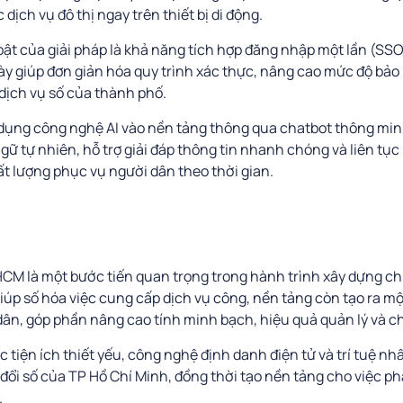
dịch vụ đô thị ngay trên thiết bị di động.
ật của giải pháp là khả năng tích hợp đăng nhập một lần (SS
ày giúp đơn giản hóa quy trình xác thực, nâng cao mức độ bảo 
dịch vụ số của thành phố.
dụng công nghệ AI vào nền tảng thông qua chatbot thông minh.
ữ tự nhiên, hỗ trợ giải đáp thông tin nhanh chóng và liên tục
t lượng phục vụ người dân theo thời gian.
CM là một bước tiến quan trọng trong hành trình xây dựng ch
iúp số hóa việc cung cấp dịch vụ công, nền tảng còn tạo ra mộ
ân, góp phần nâng cao tính minh bạch, hiệu quả quản lý và c
 tiện ích thiết yếu, công nghệ định danh điện tử và trí tuệ nh
ổi số của TP Hồ Chí Minh, đồng thời tạo nền tảng cho việc phá
.