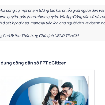
 là công cụ một chạm tương tác hai chiều giữa người dân với
chính quyền, góp ý cho chính quyền. Với App Công dân số này c
ở bất kỳ nơi nào, mang lại tiện ích cho người dân và doanh ng
, Phó Bí thư Thành ủy, Chủ tịch UBND TP.HCM.
 dụng công dân số FPT.dCitizen