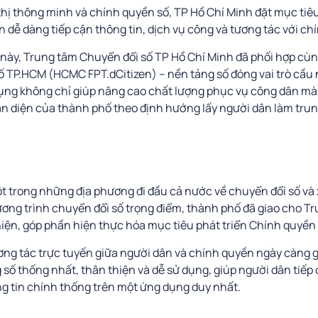
 thị thông minh và chính quyền số, TP Hồ Chí Minh đặt mục ti
n dễ dàng tiếp cận thông tin, dịch vụ công và tương tác với ch
 này, Trung tâm Chuyển đổi số TP Hồ Chí Minh đã phối hợp cùn
 TP.HCM (HCMC FPT.dCitizen) – nền tảng số đóng vai trò cầu n
ụng không chỉ giúp nâng cao chất lượng phục vụ công dân mà
àn diện của thành phố theo định hướng lấy người dân làm tru
 trong những địa phương đi đầu cả nước về chuyển đổi số và 
ương trình chuyển đổi số trọng điểm, thành phố đã giao cho T
iện, góp phần hiện thực hóa mục tiêu phát triển Chính quyền số
ng tác trực tuyến giữa người dân và chính quyền ngày càng gia
số thống nhất, thân thiện và dễ sử dụng, giúp người dân tiếp 
g tin chính thống trên một ứng dụng duy nhất.