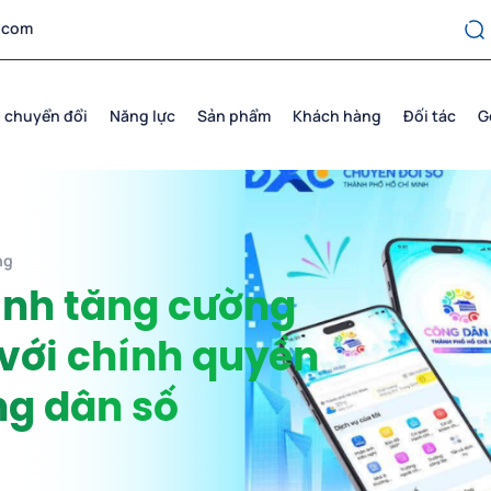
.com
 chuyển đổi
Năng lực
Sản phẩm
Khách hàng
Đối tác
G
ng
inh tăng cường
 với chính quyền
g dân số