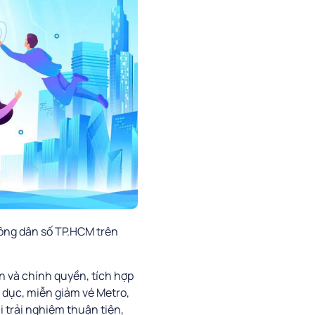
ông dân số TP.HCM trên
n và chính quyền, tích hợp
o dục, miễn giảm vé Metro,
 trải nghiệm thuận tiện,