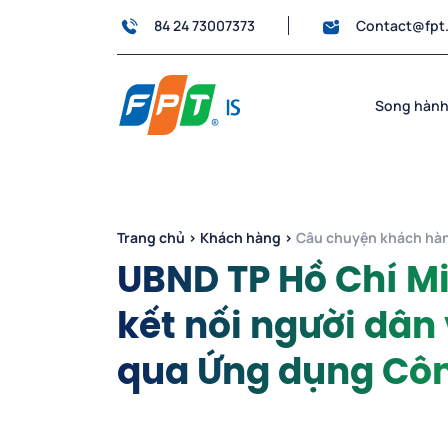
84 24 73007373
Contact@fpt
Song hành
Trang chủ
›
Khách hàng
›
Câu chuyện khách hà
UBND TP Hồ Chí M
kết nối người dân
qua Ứng dụng Côn