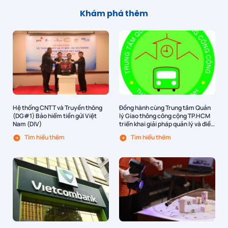
Khám phá thêm
Hệ thống CNTT và Truyền thông
Đồng hành cùng Trung tâm Quản
(DG#1) Bảo hiểm tiền gửi Việt
lý Giao thông công cộng TP.HCM
Nam (DIV)
triển khai giải pháp quản lý và điều
hành vận tải hành khách công
Tìm hiểu thêm
Tìm hiểu thêm
cộng bằng xe buýt tại TP.HCM