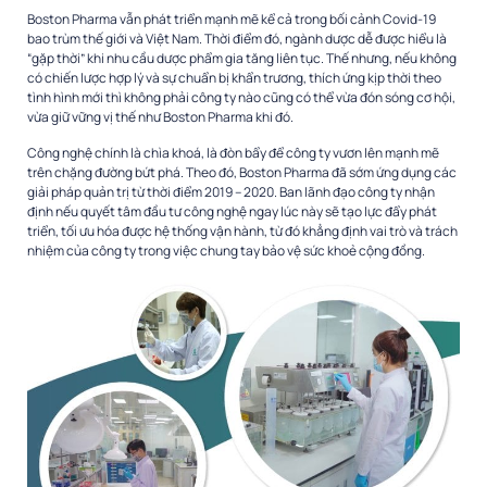
Boston Pharma vẫn phát triển mạnh mẽ kể cả trong bối cảnh Covid-19
bao trùm thế giới và Việt Nam. Thời điểm đó, ngành dược dễ được hiểu là
“gặp thời” khi nhu cầu dược phẩm gia tăng liên tục. Thế nhưng, nếu không
có chiến lược hợp lý và sự chuẩn bị khẩn trương, thích ứng kịp thời theo
tình hình mới thì không phải công ty nào cũng có thể vừa đón sóng cơ hội,
vừa giữ vững vị thế như Boston Pharma khi đó.
Công nghệ chính là chìa khoá, là đòn bẩy để công ty vươn lên mạnh mẽ
trên chặng đường bứt phá. Theo đó, Boston Pharma đã sớm ứng dụng các
giải pháp quản trị từ thời điểm 2019 – 2020. Ban lãnh đạo công ty nhận
định nếu quyết tâm đầu tư công nghệ ngay lúc này sẽ tạo lực đẩy phát
triển, tối ưu hóa được hệ thống vận hành, từ đó khẳng định vai trò và trách
nhiệm của công ty trong việc chung tay bảo vệ sức khoẻ cộng đồng.