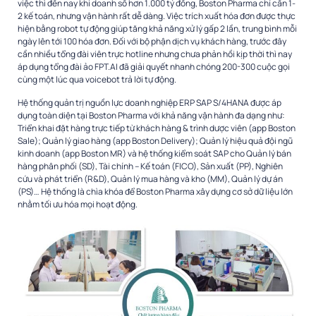
việc thì đến nay khi doanh số hơn 1.000 tỷ đồng, Boston Pharma chỉ cần 1-
2 kế toán, nhưng vận hành rất dễ dàng. Việc trích xuất hóa đơn được thực
hiện bằng robot tự động giúp tăng khả năng xử lý gấp 2 lần, trung bình mỗi
ngày lên tới 100 hóa đơn. Đối với bộ phận dịch vụ khách hàng, trước đây
cần nhiều tổng đài viên trực hotline nhưng chưa phản hồi kịp thời thì nay
áp dụng tổng đài ảo FPT.AI đã giải quyết nhanh chóng 200-300 cuộc gọi
cùng một lúc qua voicebot trả lời tự động.
Hệ thống quản trị nguồn lực doanh nghiệp ERP SAP S/4HANA được áp
dụng toàn diện tại Boston Pharma với khả năng vận hành đa dạng như:
Triển khai đặt hàng trực tiếp từ khách hàng & trình dược viên (app Boston
Sale); Quản lý giao hàng (app Boston Delivery); Quản lý hiệu quả đội ngũ
kinh doanh (app Boston MR) và hệ thống kiểm soát SAP cho Quản lý bán
hàng phân phối (SD), Tài chính – Kế toán (FICO), Sản xuất (PP), Nghiên
cứu và phát triển (R&D), Quản lý mua hàng và kho (MM), Quản lý dự án
(PS)… Hệ thống là chìa khóa để Boston Pharma xây dựng cơ sở dữ liệu lớn
nhằm tối ưu hóa mọi hoạt động.