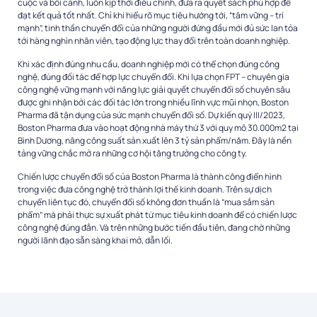
cuộc và bối cảnh, luôn kịp thời điều chỉnh, đưa ra quyết sách phù hợp để
đạt kết quả tốt nhất. Chỉ khi hiểu rõ mục tiêu hướng tới, “tâm vững – trí
mạnh”, tinh thần chuyển đổi của những người đứng đầu mới đủ sức lan tỏa
tới hàng nghìn nhân viên, tạo động lực thay đổi trên toàn doanh nghiệp.
Khi xác định đúng nhu cầu, doanh nghiệp mới có thể chọn đúng công
nghệ, đúng đối tác để hợp lực chuyển đổi. Khi lựa chọn FPT – chuyên gia
công nghệ vững mạnh với năng lực giải quyết chuyển đổi số chuyên sâu
được ghi nhận bởi các đối tác lớn trong nhiều lĩnh vực mũi nhọn, Boston
Pharma đã tận dụng của sức mạnh chuyển đổi số. Dự kiến quý III/2023,
Boston Pharma đưa vào hoạt động nhà máy thứ 3 với quy mô 30.000m2 tại
Bình Dương, nâng công suất sản xuất lên 3 tỷ sản phẩm/năm. Đây là nền
tảng vững chắc mở ra những cơ hội tăng trưởng cho công ty.
Chiến lược chuyển đổi số của Boston Pharma là thành công điển hình
trong việc đưa công nghệ trở thành lợi thế kinh doanh. Trên sự dịch
chuyển liên tục đó, chuyển đổi số không đơn thuần là “mua sắm sản
phẩm” mà phải thực sự xuất phát từ mục tiêu kinh doanh để có chiến lược
công nghệ đúng đắn. Và trên những bước tiến đầu tiên, đang chờ những
người lãnh đạo sẵn sàng khai mở, dẫn lối.