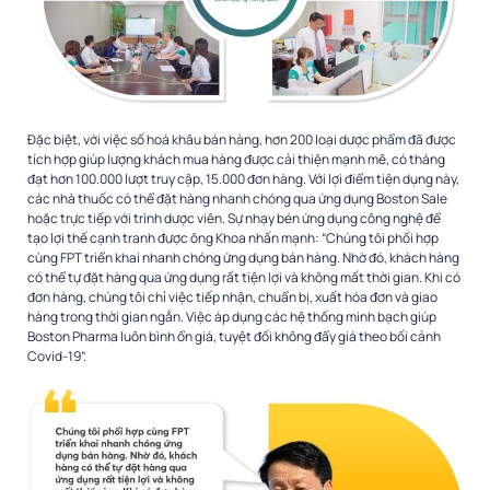
Đặc biệt, với việc số hoá khâu bán hàng, hơn 200 loại dược phẩm đã được
tích hợp giúp lượng khách mua hàng được cải thiện mạnh mẽ, có tháng
đạt hơn 100.000 lượt truy cập, 15.000 đơn hàng. Với lợi điểm tiện dụng này,
các nhà thuốc có thể đặt hàng nhanh chóng qua ứng dụng Boston Sale
hoặc trực tiếp với trình dược viên. Sự nhạy bén ứng dụng công nghệ để
tạo lợi thế cạnh tranh được ông Khoa nhấn mạnh: “Chúng tôi phối hợp
cùng FPT triển khai nhanh chóng ứng dụng bán hàng. Nhờ đó, khách hàng
có thể tự đặt hàng qua ứng dụng rất tiện lợi và không mất thời gian. Khi có
đơn hàng, chúng tôi chỉ việc tiếp nhận, chuẩn bị, xuất hóa đơn và giao
hàng trong thời gian ngắn. Việc áp dụng các hệ thống minh bạch giúp
Boston Pharma luôn bình ổn giá, tuyệt đối không đẩy giá theo bối cảnh
Covid-19”.