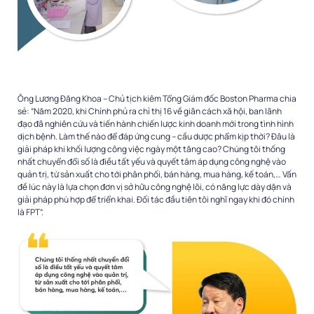
Ông Lương Đăng Khoa – Chủ tịch kiêm Tổng Giám đốc Boston Pharma chia
sẻ: “Năm 2020, khi Chính phủ ra chỉ thị 16 về giãn cách xã hội, ban lãnh
đạo đã nghiên cứu và tiến hành chiến lược kinh doanh mới trong tình hình
dịch bệnh. Làm thế nào để đáp ứng cung – cầu dược phẩm kịp thời? Đâu là
giải pháp khi khối lượng công việc ngày một tăng cao? Chúng tôi thống
nhất chuyển đổi số là điều tất yếu và quyết tâm áp dụng công nghệ vào
quản trị, từ sản xuất cho tới phân phối, bán hàng, mua hàng, kế toán,… Vấn
đề lúc này là lựa chọn đơn vị sở hữu công nghệ lõi, có năng lực dày dặn và
giải pháp phù hợp để triển khai. Đối tác đầu tiên tôi nghĩ ngay khi đó chính
là FPT”.