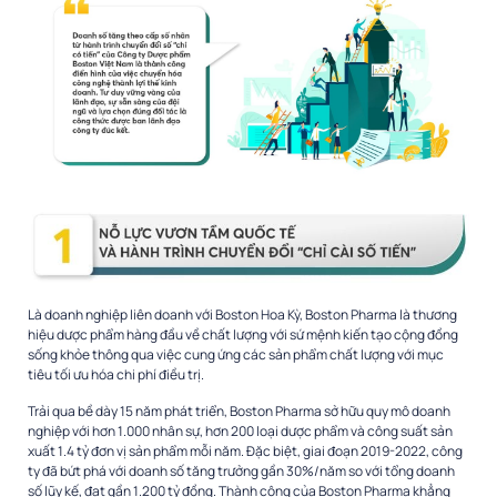
Là doanh nghiệp liên doanh với Boston Hoa Kỳ, Boston Pharma là thương
hiệu dược phẩm hàng đầu về chất lượng với sứ mệnh kiến tạo cộng đồng
sống khỏe thông qua việc cung ứng các sản phẩm chất lượng với mục
tiêu tối ưu hóa chi phí điều trị.
Trải qua bề dày 15 năm phát triển, Boston Pharma sở hữu quy mô doanh
nghiệp với hơn 1.000 nhân sự, hơn 200 loại dược phẩm và công suất sản
xuất 1.4 tỷ đơn vị sản phẩm mỗi năm. Đặc biệt, giai đoạn 2019-2022, công
ty đã bứt phá với doanh số tăng trưởng gần 30%/năm so với tổng doanh
số lũy kế, đạt gần 1.200 tỷ đồng. Thành công của Boston Pharma khẳng