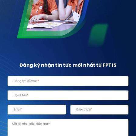
Đăng ký nhận tin tức mới nhất từ FPT IS
Công ty/ Tổ chức
*
Họ và tên
*
Email
*
Điện thoại
*
Mô tả nhu cầu
*