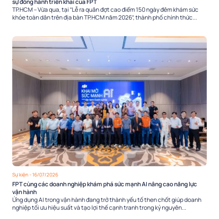
sự đồng hành triển khai của FPT
TP.HCM – Vừa qua, tại “Lễ ra quân đợt cao điểm 150 ngày đêm khám sức
khỏe toàn dân trên địa bàn TP.HCM năm 2026”, thành phố chính thức...
Sự kiện
- 16/07/2026
FPT cùng các doanh nghiệp khám phá sức mạnh AI nâng cao năng lực
vận hành
Ứng dụng AI trong vận hành đang trở thành yếu tố then chốt giúp doanh
nghiệp tối ưu hiệu suất và tạo lợi thế cạnh tranh trong kỷ nguyên...