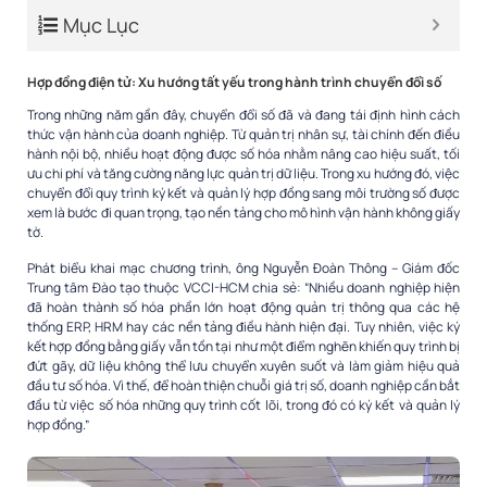
Mục Lục
Hợp đồng điện tử: Xu hướng tất yếu trong hành trình chuyển đổi số
Trong những năm gần đây, chuyển đổi số đã và đang tái định hình cách
thức vận hành của doanh nghiệp. Từ quản trị nhân sự, tài chính đến điều
hành nội bộ, nhiều hoạt động được số hóa nhằm nâng cao hiệu suất, tối
ưu chi phí và tăng cường năng lực quản trị dữ liệu. Trong xu hướng đó, việc
chuyển đổi quy trình ký kết và quản lý hợp đồng sang môi trường số được
xem là bước đi quan trọng, tạo nền tảng cho mô hình vận hành không giấy
tờ.
Phát biểu khai mạc chương trình, ông Nguyễn Đoàn Thông – Giám đốc
Trung tâm Đào tạo thuộc VCCI-HCM chia sẻ: “Nhiều doanh nghiệp hiện
đã hoàn thành số hóa phần lớn hoạt động quản trị thông qua các hệ
thống ERP, HRM hay các nền tảng điều hành hiện đại. Tuy nhiên, việc ký
kết hợp đồng bằng giấy vẫn tồn tại như một điểm nghẽn khiến quy trình bị
đứt gãy, dữ liệu không thể lưu chuyển xuyên suốt và làm giảm hiệu quả
đầu tư số hóa. Vì thế, để hoàn thiện chuỗi giá trị số, doanh nghiệp cần bắt
đầu từ việc số hóa những quy trình cốt lõi, trong đó có ký kết và quản lý
hợp đồng.”