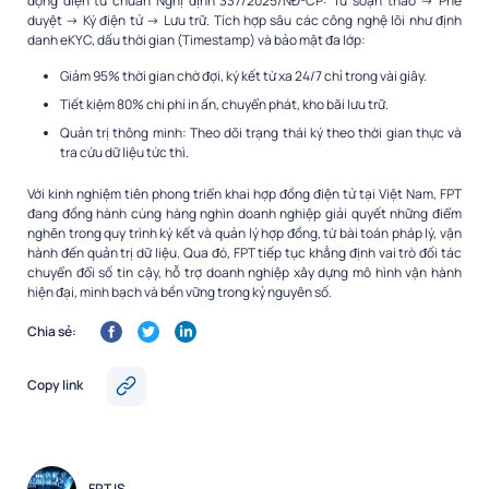
động điện tử chuẩn Nghị định 337/2025/NĐ-CP: Từ soạn thảo -> Phê
duyệt -> Ký điện tử -> Lưu trữ. Tích hợp sâu các công nghệ lõi như định
danh eKYC, dấu thời gian (Timestamp) và bảo mật đa lớp:
Giảm 95% thời gian chờ đợi, ký kết từ xa 24/7 chỉ trong vài giây.
Tiết kiệm 80% chi phí in ấn, chuyển phát, kho bãi lưu trữ.
Quản trị thông minh: Theo dõi trạng thái ký theo thời gian thực và
tra cứu dữ liệu tức thì.
Với kinh nghiệm tiên phong triển khai hợp đồng điện tử tại Việt Nam, FPT
đang đồng hành cùng hàng nghìn doanh nghiệp giải quyết những điểm
nghẽn trong quy trình ký kết và quản lý hợp đồng, từ bài toán pháp lý, vận
hành đến quản trị dữ liệu. Qua đó, FPT tiếp tục khẳng định vai trò đối tác
chuyển đổi số tin cậy, hỗ trợ doanh nghiệp xây dựng mô hình vận hành
hiện đại, minh bạch và bền vững trong kỷ nguyên số.
Chia sẻ:
Copy link
FPT IS