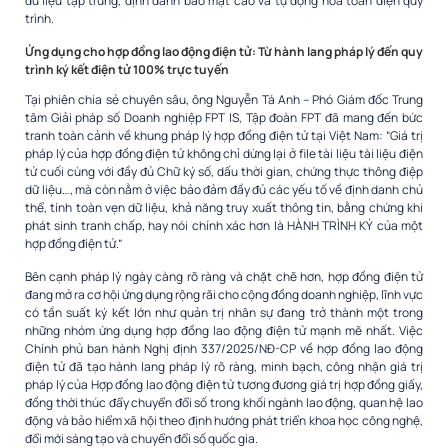
dữ liệu tập trung, định danh bảo mật cao và tự động hóa toàn diện quy
trình.
Ứng dụng cho hợp đồng lao động điện tử: Từ hành lang pháp lý đến quy
trình ký kết điện tử 100% trực tuyến
Tại phiên chia sẻ chuyên sâu, ông Nguyễn Tá Anh – Phó Giám đốc Trung
tâm Giải pháp số Doanh nghiệp FPT IS, Tập đoàn FPT đã mang đến bức
tranh toàn cảnh về khung pháp lý hợp đồng điện tử tại Việt Nam: “Giá trị
pháp lý của hợp đồng điện tử không chỉ dừng lại ở file tài liệu tài liệu điện
tử cuối cùng với đầy đủ Chữ ký số, dấu thời gian, chứng thực thông điệp
dữ liệu…, mà còn nằm ở việc bảo đảm đầy đủ các yếu tố về định danh chủ
thể, tính toàn vẹn dữ liệu, khả năng truy xuất thông tin, bằng chứng khi
phát sinh tranh chấp, hay nói chính xác hơn là HÀNH TRÌNH KÝ của một
hợp đồng điện tử.”
Bên cạnh pháp lý ngày càng rõ ràng và chặt chẽ hơn, hợp đồng điện tử
đang mở ra cơ hội ứng dụng rộng rãi cho cộng đồng doanh nghiệp, lĩnh vực
có tần suất ký kết lớn như quản trị nhân sự đang trở thành một trong
những nhóm ứng dụng hợp đồng lao động điện tử mạnh mẽ nhất. Việc
Chính phủ ban hành Nghị định 337/2025/NĐ-CP về hợp đồng lao động
điện tử đã tạo hành lang pháp lý rõ ràng, minh bạch, công nhận giá trị
pháp lý của Hợp đồng lao động điện tử tương đương giá trị hợp đồng giấy,
đồng thời thúc đẩy chuyển đổi số trong khối ngành lao động, quan hệ lao
động và bảo hiểm xã hội theo định hướng phát triển khoa học công nghệ,
đổi mới sáng tạo và chuyển đổi số quốc gia.