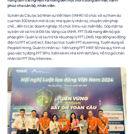
nâng tầm trải nghiệm và mang đến một môi trường làm việc hạnh
phúc cho cán bộ, nhân viên.
Sự kiện do Câu lạc bộ Nhân sự Việt Nam (VNHR) tổ chức với sự tham dự
của hơn 300 khách mời là các nhà quản lý nhân sự, chuyên viên pháp
chế… đến từ các doanh nghiệp, tổ chức ở khu vực miền Bắc. Góp mặt tại
sự kiện với vai trò là Đối tác Vàng của VNHR, FPT IS đã mang đến bộ giải
pháp gồm: Quản lý và lưu trữ tài liệu pháp lý FPT.LDMS, Hợp đồng lao động
điện tử FPT.eContract, Đào tạo trực tuyến FPT.eLearning, Tuyển dụng số
PeopleX Hiring, Quản trị nhân sự – tiền lương FPT.iHRP, Số hóa quy trình và
giao việc tự động FPT SPro, Kiểm kê khí nhà kính VertZéro, Hỗ trợ giữ chân
nhân tài FPT Stay Interview…