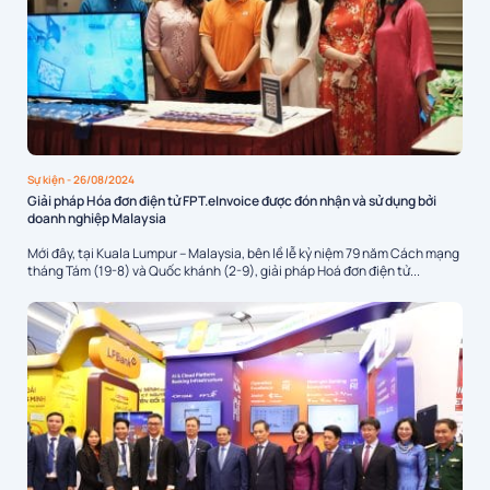
Sự kiện
- 26/08/2024
Giải pháp Hóa đơn điện tử FPT.eInvoice được đón nhận và sử dụng bởi
doanh nghiệp Malaysia
Mới đây, tại Kuala Lumpur – Malaysia, bên lề lễ kỷ niệm 79 năm Cách mạng
tháng Tám (19-8) và Quốc khánh (2-9), giải pháp Hoá đơn điện tử...