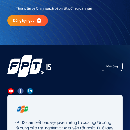
Thông tin về Chính sách bảo mật dữ liệu cá nhân
Đăng ký ngay
Mở rộng
84 24 7300 7373
-
84 24 3562 6000
Contact@fpt.com
FPT IS cam kết bảo vệ quyền riêng tư của người dùng
Trụ sở: Số 10 phố Phạm Văn Bạch, P. Cầu Giấy, Hà Nội, Việt Nam
và cung cấp trải nghiệm trực tuyến tốt nhất. Dưới đây