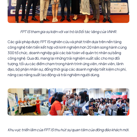
FPT IS tham gia sự kiện với vai trò là Đối tác Vàng của VNHR.
Các giải pháp được FPT IS nghiên cứu và phát triển dựa trên nền tảng
công nghệ tiên tiến kết hợp với kinh nghiệm hơn 20 năm song hành cùng
300 tổ chức, doanh nghiệp giải các bài toán về quản trị nhân sự bằng
công nghệ. Qua đó, mang lại những trải nghiệm xuất sắc cho mọi đối
tượng, tối ưu các điểm chạm trong hành trình ứng viên, nhân viên, lãnh
đạo, bộ phận nhân sự, đồng thời giúp các doanh nghiệp tiết kiệm chi phí,
nâng cao năng suất lao động và trải nghiệm người dùng.
Khu vực triển lãm của FPT IS thu hút sự quan tâm của đông đảo khách mời.