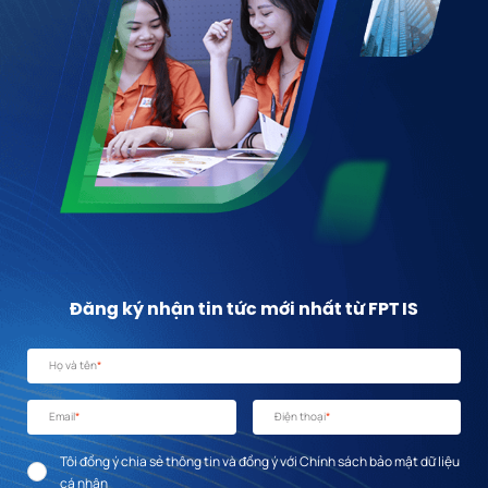
Đăng ký nhận tin tức mới nhất từ FPT IS
Họ và tên
*
Email
*
Điện thoại
*
Tôi đồng ý chia sẻ thông tin và đồng ý với Chính sách bảo mật dữ liệu
cá nhân