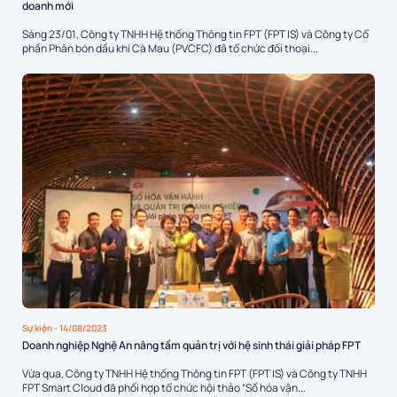
doanh mới
Sáng 23/01, Công ty TNHH Hệ thống Thông tin FPT (FPT IS) và Công ty Cổ
phần Phân bón dầu khí Cà Mau (PVCFC) đã tổ chức đối thoại...
Sự kiện
- 14/08/2023
Doanh nghiệp Nghệ An nâng tầm quản trị với hệ sinh thái giải pháp FPT
Vừa qua, Công ty TNHH Hệ thống Thông tin FPT (FPT IS) và Công ty TNHH
FPT Smart Cloud đã phối hợp tổ chức hội thảo “Số hóa vận...