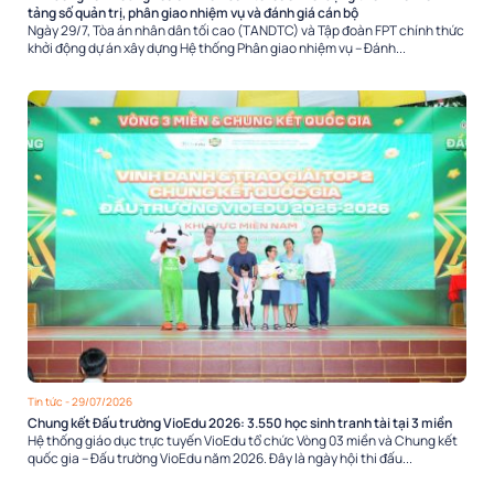
tảng số quản trị, phân giao nhiệm vụ và đánh giá cán bộ
Ngày 29/7, Tòa án nhân dân tối cao (TANDTC) và Tập đoàn FPT chính thức
khởi động dự án xây dựng Hệ thống Phân giao nhiệm vụ – Đánh...
Tin tức
- 29/07/2026
Chung kết Đấu trường VioEdu 2026: 3.550 học sinh tranh tài tại 3 miền
Hệ thống giáo dục trực tuyến VioEdu tổ chức Vòng 03 miền và Chung kết
quốc gia – Đấu trường VioEdu năm 2026. Đây là ngày hội thi đấu...