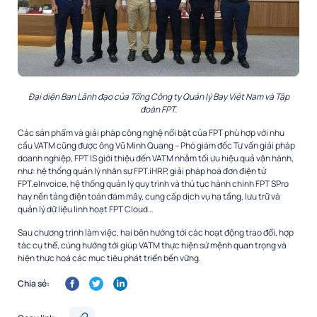
Đại diện Ban Lãnh đạo của Tổng Công ty Quản lý Bay Việt Nam và Tập
đoàn FPT.
Các sản phẩm và giải pháp công nghệ nổi bật của FPT phù hợp với nhu
cầu VATM cũng được ông Vũ Minh Quang – Phó giám đốc Tư vấn giải pháp
doanh nghiệp, FPT IS giới thiệu đến VATM nhằm tối ưu hiệu quả vận hành,
như: hệ thống quản lý nhân sự FPT.iHRP, giải pháp hoá đơn điện tử
FPT.eInvoice, hệ thống quản lý quy trình và thủ tục hành chính FPT SPro
hay nền tảng điện toán đám mây, cung cấp dịch vụ hạ tầng, lưu trữ và
quản lý dữ liệu linh hoạt FPT Cloud…
Sau chương trình làm việc, hai bên hướng tới các hoạt động trao đổi, hợp
tác cụ thể, cùng hướng tới giúp VATM thực hiện sứ mệnh quan trọng và
hiện thực hoá các mục tiêu phát triển bền vững.
Chia sẻ: