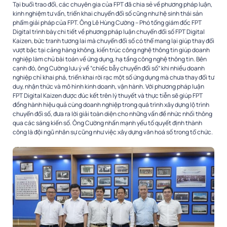
Tại buổi trao đổi, các chuyên gia của FPT đã chia sẻ về phương pháp luận,
kinh nghiệm tư vấn, triển khai chuyển đổi số cũng như hệ sinh thái sản
phẩm giải pháp của FPT. Ông Lê Hùng Cường – Phó tổng giám đốc FPT
Digital trình bày chi tiết về phương pháp luận chuyển đổi số FPT Digital
Kaizen, bức tranh tương lai mà chuyển đổi số có thể mang lại giúp thay đổi
vượt bậc tại cảng hàng không, kiến trúc công nghệ thông tin giúp doanh
nghiệp làm chủ bài toán về ứng dụng, hạ tầng công nghệ thông tin. Bên
cạnh đó, ông Cường lưu ý về “chiếc bẫy chuyển đổi số” khi nhiều doanh
nghiệp chỉ khai phá, triển khai rời rạc một số ứng dụng mà chưa thay đổi tư
duy, nhận thức và mô hình kinh doanh, vận hành. Với phương pháp luận
FPT Digital Kaizen được đúc kết trên lý thuyết và thực tiễn sẽ giúp FPT
đồng hành hiệu quả cùng doanh nghiệp trong quá trình xây dựng lộ trình
chuyển đổi số, đưa ra lời giải toàn diện cho những vấn đề nhức nhối thông
qua các sáng kiến số. Ông Cường nhấn mạnh yếu tố quyết định thành
công là đội ngũ nhân sự cũng như việc xây dựng văn hoá số trong tổ chức.