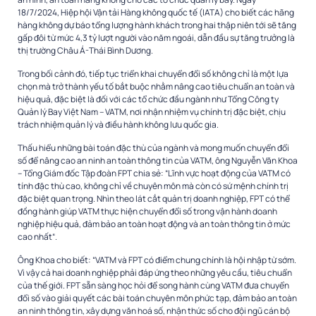
18/7/2024, Hiệp hội Vận tải Hàng không quốc tế (IATA) cho biết các hãng
hàng không dự báo tổng lượng hành khách trong hai thập niên tới sẽ tăng
gấp đôi từ mức 4,3 tỷ lượt người vào năm ngoái, dẫn đầu sự tăng trưởng là
thị trường Châu Á-Thái Bình Dương.
Trong bối cảnh đó, tiếp tục triển khai chuyển đổi số không chỉ là một lựa
chọn mà trở thành yếu tố bắt buộc nhằm nâng cao tiêu chuẩn an toàn và
hiệu quả, đặc biệt là đối với các tổ chức đầu ngành như Tổng Công ty
Quản lý Bay Việt Nam – VATM, nơi nhận nhiệm vụ chính trị đặc biệt, chịu
trách nhiệm quản lý và điều hành không lưu quốc gia.
Thấu hiểu những bài toán đặc thù của ngành và mong muốn chuyển đổi
số để nâng cao an ninh an toàn thông tin của VATM, ông Nguyễn Văn Khoa
– Tổng Giám đốc Tập đoàn FPT chia sẻ: “Lĩnh vực hoạt động của VATM có
tính đặc thù cao, không chỉ về chuyên môn mà còn có sứ mệnh chính trị
đặc biệt quan trọng. Nhìn theo lát cắt quản trị doanh nghiệp, FPT có thể
đồng hành giúp VATM thực hiện chuyển đổi số trong vận hành doanh
nghiệp hiệu quả, đảm bảo an toàn hoạt động và an toàn thông tin ở mức
cao nhất
“.
Ông Khoa cho biết: “VATM và FPT có điểm chung chính là hội nhập từ sớm.
Vì vậy cả hai doanh nghiệp phải đáp ứng theo những yêu cầu, tiêu chuẩn
của thế giới. FPT sẵn sàng học hỏi để song hành cùng VATM đưa chuyển
đổi số vào giải quyết các bài toán chuyên môn phức tạp, đảm bảo an toàn
an ninh thông tin, xây dựng văn hoá số, nhận thức số cho đội ngũ cán bộ