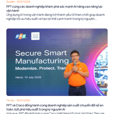
Sự kiện
- 16/07/2026
FPT cùng các doanh nghiệp khám phá sức mạnh AI nâng cao năng lực
vận hành
Ứng dụng AI trong vận hành đang trở thành yếu tố then chốt giúp doanh
nghiệp tối ưu hiệu suất và tạo lợi thế cạnh tranh trong kỷ nguyên...
Tin tức
- 16/07/2026
FPT và Cisco đồng hành cùng doanh nghiệp sản xuất chuyển đổi số an
toàn, bứt phá hiệu suất trong kỷ nguyên AI
Vừa qua, FPT đã phối hợp cùng Cisco Việt Nam tổ chức hội thảo “Secure