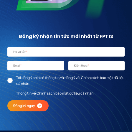
Đăng ký nhận tin tức mới nhất từ FPT IS
Họ và tên
*
Email
*
Điện thoại
*
Tôi đồng ý chia sẻ thông tin và đồng ý với Chính sách bảo mật dữ liệu
cá nhân
Thông tin về Chính sách bảo mật dữ liệu cá nhân
Đăng ký ngay