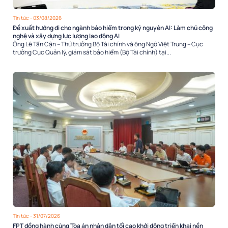
Tin tức
- 03/08/2026
Đề xuất hướng đi cho ngành bảo hiểm trong kỷ nguyên AI: Làm chủ công
nghệ và xây dựng lực lượng lao động AI
Ông Lê Tấn Cận – Thứ trưởng Bộ Tài chính và ông Ngô Việt Trung – Cục
trưởng Cục Quản lý, giám sát bảo hiểm (Bộ Tài chính) tại...
Tin tức
- 31/07/2026
FPT đồng hành cùng Tòa án nhân dân tối cao khởi động triển khai nền