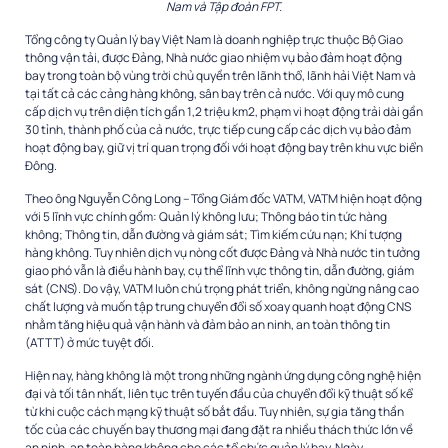
Nam và Tập đoàn FPT.
Tổng công ty Quản lý bay Việt Nam là doanh nghiệp trực thuộc Bộ Giao
thông vận tải, được Đảng, Nhà nước giao nhiệm vụ bảo đảm hoạt động
bay trong toàn bộ vùng trời chủ quyền trên lãnh thổ, lãnh hải Việt Nam và
tại tất cả các cảng hàng không, sân bay trên cả nước. Với quy mô cung
cấp dịch vụ trên diện tích gần 1,2 triệu km2, phạm vi hoạt động trải dài gần
30 tỉnh, thành phố của cả nước, trực tiếp cung cấp các dịch vụ bảo đảm
hoạt động bay, giữ vị trí quan trọng đối với hoạt động bay trên khu vực biển
Đông.
với 5 lĩnh vực chính gồm: Quản lý không lưu; Thông báo tin tức hàng
không; Thông tin, dẫn đường và giám sát; Tìm kiếm cứu nạn; Khí tượng
hàng không. Tuy nhiên dịch vụ nòng cốt được Đảng và Nhà nước tin tưởng
giao phó vẫn là điều hành bay, cụ thể lĩnh vực thông tin, dẫn đường, giám
sát (CNS). Do vậy, VATM luôn chú trọng phát triển, không ngừng nâng cao
chất lượng và muốn tập trung chuyển đổi số xoay quanh hoạt động CNS
nhằm tăng hiệu quả vận hành và đảm bảo an ninh, an toàn thông tin
(ATTT) ở mức tuyệt đối.
Hiện nay, hàng không là một trong những ngành ứng dụng công nghệ hiện
đại và tối tân nhất, liên tục trên tuyến đầu của chuyển đổi kỹ thuật số kể
từ khi cuộc cách mạng kỹ thuật số bắt đầu. Tuy nhiên, sự gia tăng thần
tốc của các chuyến bay thương mại đang đặt ra nhiều thách thức lớn về
an ninh, an toàn hàng không cho các tổ chức quản lý bay. Ngày