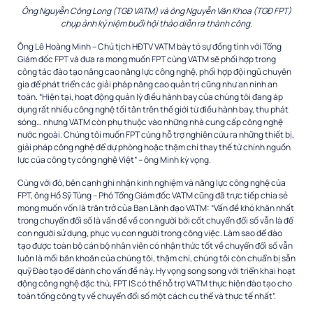
Ông Nguyễn Công Long (TGĐ VATM) và ông Nguyễn Văn Khoa (TGĐ FPT)
chụp ảnh kỷ niệm buổi hội thảo diễn ra thành công.
Giám đốc FPT và đưa ra mong muốn FPT cùng VATM sẽ phối hợp trong
công tác đào tạo nâng cao năng lực công nghệ, phối hợp đội ngũ chuyên
gia để phát triển các giải pháp nâng cao quản trị cũng như an ninh an
toàn.
“Hiện tại, hoạt động quản lý điều hành bay của chúng tôi đang áp
dụng rất nhiều công nghệ tối tân trên thế giới từ điều hành bay, thu phát
sóng… nhưng VATM còn phụ thuộc vào những nhà cung cấp công nghệ
nước ngoài. Chúng tôi muốn FPT cùng hỗ trợ nghiên cứu ra những thiết bị,
giải pháp công nghệ để dự phòng hoặc thậm chí thay thế từ chính nguồn
lực của công ty công nghệ Việt” – ông Minh kỳ vọng.
Cùng với đó, bên cạnh ghi nhận kinh nghiệm và năng lực công nghệ của
FPT, ông Hồ Sỹ Tùng – Phó Tổng Giám đốc VATM cũng đã trực tiếp chia sẻ
mong muốn vốn là trăn trở của Ban Lãnh đạo VATM: “Vấn đề khó khăn nhất
trong chuyển đổi số là vấn đề về con người bởi cốt chuyển đổi số vẫn là để
con người sử dụng, phục vụ con người trong công việc. Làm sao để đào
tạo được toàn bộ cán bộ nhân viên có nhận thức tốt về chuyển đổi số vẫn
luôn là mối băn khoăn của chúng tôi, thậm chí, chúng tôi còn chuẩn bị sẵn
quỹ Đào tạo để dành cho vấn đề này. Hy vọng song song với triển khai hoạt
động công nghệ đặc thù, FPT IS có thể hỗ trợ VATM thực hiện đào tạo cho
toàn tổng công ty về chuyển đổi số một cách cụ thể và thực tế nhất”.