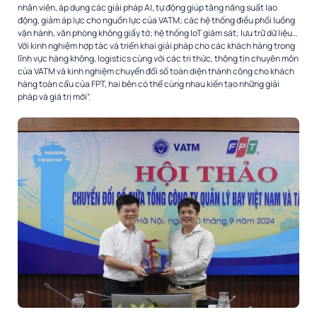
nhân viên, áp dụng các giải pháp AI, tự động giúp tăng năng suất lao
động, giảm áp lực cho nguồn lực của VATM; các hệ thống điều phối luồng
vận hành, văn phòng không giấy tờ; hệ thống IoT giám sát; lưu trữ dữ liệu…
Với kinh nghiệm hợp tác và triển khai giải pháp cho các khách hàng trong
lĩnh vực hàng không, logistics cùng với các tri thức, thông tin chuyên môn
của VATM và kinh nghiệm chuyển đổi số toàn diện thành công cho khách
hàng toàn cẩu của FPT, hai bên có thể cùng nhau kiến tạo những giải
pháp và giá trị mới”.