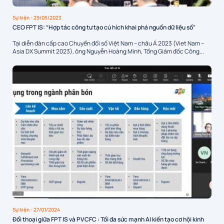
Sự kiện
- 29/05/2023
CEO FPT IS: “Hợp tác công tư tạo cú hích khai phá nguồn dữ liệu số”
Tại diễn đàn cấp cao Chuyển đổi số Việt Nam – châu Á 2023 (Viet Nam –
Asia DX Summit 2023), ông Nguyễn Hoàng Minh, Tổng Giám đốc Công...
Sự kiện
- 27/01/2024
Đối thoại giữa FPT IS và PVCFC : Tối đa sức mạnh AI kiến tạo cơ hội kinh