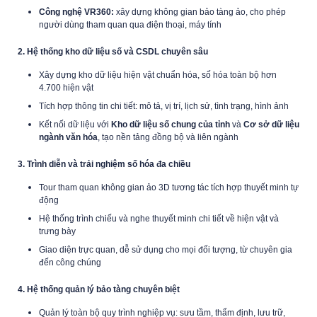
Công nghệ VR360:
xây dựng không gian bảo tàng ảo, cho phép
người dùng tham quan qua điện thoại, máy tính
2. Hệ thống kho dữ liệu số và CSDL chuyên sâu
Xây dựng kho dữ liệu hiện vật chuẩn hóa, số hóa toàn bộ hơn
4.700 hiện vật
Tích hợp thông tin chi tiết: mô tả, vị trí, lịch sử, tình trạng, hình ảnh
Kết nối dữ liệu với
Kho dữ liệu số chung của tỉnh
và
Cơ sở dữ liệu
ngành văn hóa
, tạo nền tảng đồng bộ và liên ngành
3. Trình diễn và trải nghiệm số hóa đa chiều
Tour tham quan không gian ảo 3D tương tác tích hợp thuyết minh tự
động
Hệ thống trình chiếu và nghe thuyết minh chi tiết về hiện vật và
trưng bày
Giao diện trực quan, dễ sử dụng cho mọi đối tượng, từ chuyên gia
đến công chúng
4. Hệ thống quản lý bảo tàng chuyên biệt
Quản lý toàn bộ quy trình nghiệp vụ: sưu tầm, thẩm định, lưu trữ,