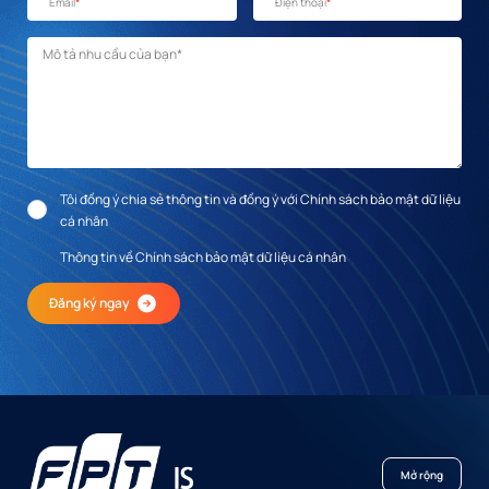
Email
*
Điện thoại
*
Mô tả nhu cầu
*
Tôi đồng ý chia sẻ thông tin và đồng ý với Chính sách bảo mật dữ liệu
cá nhân
Thông tin về Chính sách bảo mật dữ liệu cá nhân
Đăng ký ngay
Mở rộng