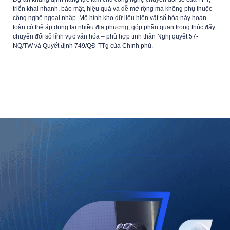
triển khai nhanh, bảo mật, hiệu quả và dễ mở rộng mà không phụ thuộc
công nghệ ngoại nhập. Mô hình kho dữ liệu hiện vật số hóa này hoàn
toàn có thể áp dụng tại nhiều địa phương, góp phần quan trọng thúc đẩy
chuyển đổi số lĩnh vực văn hóa – phù hợp tinh thần Nghị quyết 57-
NQ/TW và Quyết định 749/QĐ-TTg của Chính phủ.