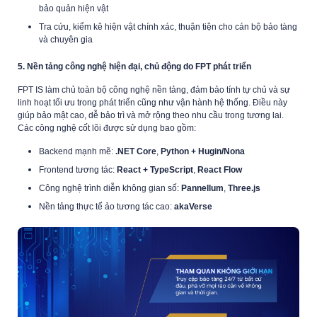
bảo quản hiện vật
Tra cứu, kiểm kê hiện vật chính xác, thuận tiện cho cán bộ bảo tàng
và chuyên gia
5. Nền tảng công nghệ hiện đại, chủ động do FPT phát triển
FPT IS làm chủ toàn bộ công nghệ nền tảng, đảm bảo tính tự chủ và sự
linh hoạt tối ưu trong phát triển cũng như vận hành hệ thống. Điều này
giúp bảo mật cao, dễ bảo trì và mở rộng theo nhu cầu trong tương lai.
Các công nghệ cốt lõi được sử dụng bao gồm:
Backend mạnh mẽ:
.NET Core
,
Python + Hugin/Nona
Frontend tương tác:
React + TypeScript
,
React Flow
Công nghệ trình diễn không gian số:
Pannellum
,
Three.js
Nền tảng thực tế ảo tương tác cao:
akaVerse