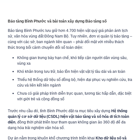
Bảo
tàng Bình Phước và
bài toán xây dựng Bảo tàng số
Bảo tàng Bình Phước lưu giữ hơn 4.700 hiện vật quý giá phản ánh lịch
sử, văn hóa vùng đất Đông Nam Bộ. Tuy nhiên, đơn vị quản lý bảo tàng –
cùng với các sở, ban ngành liên quan – phải đối mặt với nhiều thách
thức trong bối cảnh chuyển đổi số toàn diện:
Không gian trưng bày hạn chế, khó tiếp cận người dân vùng sâu,
vùng xa
Khó khăn trong lưu trữ, bảo tồn hiện vật vật lý lâu dài và an toàn
Thiếu hệ thống dữ liệu số đồng bộ, hiện đại phục vụ nghiên cứu, tra
cứu và liên kết liên ngành
Chưa có giải pháp trình diễn trực quan, tương tác hấp dẫn, đặc biệt
với giới trẻ và cộng đồng số
Trước nhu cầu đó, tỉnh Bình Phước đặt ra mục tiêu xây dựng
Hệ thống
quản lý cơ sở dữ liệu (CSDL) hiện vật bảo tàng và số hóa di tích toàn
diện
, đồng thời phát triển tour tham quan không gian ảo 360 độ để đa
dạng hóa trải nghiệm văn hóa số.
Dự án nằm trong khuôn khổ chương trình triển khai
Kho dữ liệu số và