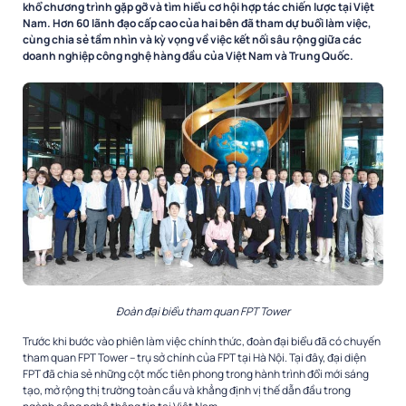
khổ chương trình gặp gỡ và tìm hiểu cơ hội hợp tác chiến lược tại Việt
Nam. Hơn 60 lãnh đạo cấp cao của hai bên đã tham dự buổi làm việc,
cùng chia sẻ tầm nhìn và kỳ vọng về việc kết nối sâu rộng giữa các
doanh nghiệp công nghệ hàng đầu của Việt Nam và Trung Quốc.
Đoàn đại biểu tham quan FPT Tower
Trước khi bước vào phiên làm việc chính thức, đoàn đại biểu đã có chuyến
tham quan FPT Tower – trụ sở chính của FPT tại Hà Nội. Tại đây, đại diện
FPT đã chia sẻ những cột mốc tiên phong trong hành trình đổi mới sáng
tạo, mở rộng thị trường toàn cầu và khẳng định vị thế dẫn đầu trong