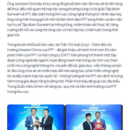
Ông Jackson Choi bày tỏ kỳ vọng rằng buổi làm việc lần này sẽ là nền tảng
để thúc đẩy mối quan hệ hợp tác song phương cùng có lợi giữa Tập đoàn
Sunwah và FPT, đặc biệt trong lĩnh vực công nghệ thông tin. Nhân dịp này,
ông cũng trân trọng gửi lời mời tới Ban lãnh đạo FPT sang thăm và làm việc
tại trụ sở Tập đoàn Sunwah tại Hồng Kông, nhằm khảo sát thực tế, tăng
cường kết nối và cùng mở rộng các cơ hội hợp tác chiến lược trong thời
gian tới.
Trong khuôn khổ buổi làm việc, bà Trần Thị Huệ (LiLy) – Giám đốc thị
trường Greater China của FPT – đã giới thiệu về hành trình hơn 35 năm
phát triển của FPT: từ một công ty CNTT tiên phong trở thành một tập
đoàn công nghệ đa ngành, hoạt động mạnh mẽ trong các lĩnh vực then
chốt như công nghệ thông tin, chuyển đổi số, giáo dục, viễn thông và bán
lẻ. Bà cũng chia sẻ về chiến lược đổi mới sáng tạo, phát triển công nghệ
lõi và đẩy mạnh hợp tác quốc tế – những hướng đi mà FPT xác định là trọng
tâm trong giai đoạn tăng trưởng mới. Phần trình bày đã giúp các đại biểu
Trung Quốc hiểu rõ hơn về năng lực, quy mô và tầm ảnh hưởng của FPT
trong khu vực.