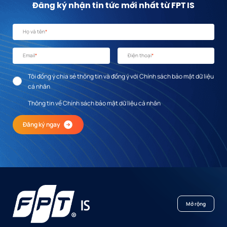
Đăng ký nhận tin tức mới nhất từ FPT IS
Họ và tên
*
Email
*
Điện thoại
*
Tôi đồng ý chia sẻ thông tin và đồng ý với Chính sách bảo mật dữ liệu
cá nhân
Thông tin về Chính sách bảo mật dữ liệu cá nhân
Đăng ký ngay
Mở rộng