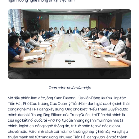
ngành công nghệ thông tin tại Việt Nam.
Toàn cảnh phiên làm việc
Mở đầu phiên làm việc, ông Yuan Fuyong – Ủy viên Đảng ủy Khu Hợp tác
Tiền Hải, Phó Cục trưởng Cục Quản lý Tiền Hải – đánh giá cao hệ sinh thái
công nghệ mà FPT đang xây dựng. Ông cho biết: “Nếu Thâm Quyến được
mệnh danh là ‘thung lũng Silicon của Trung Quốc’, thì Tiền Hải chính là
cửa ngõ kết nối quốc tế – nơi hội tụ của những ngành mũi nhọn như tài
chính, logistics, công nghệ thông tin, trí tuệ nhân tạo và các dịch vụ
chuyên sâu. Với chính sách cởi mở, môi trường pháp lý hiện đại và sự hậu
thuẫn mạnh mẽ từ trung ương, khu vực Tiền Hải đang vươn lên trở thành