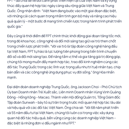
FPT – đã chia sẻ về bối cảnh phát triển hiện tại của Việt Nam và kỳ vọng
thúc đẩy quan hệ hợp tác ngày càng sâu rộng giữa Việt Nam và Trung
Quốc. Ông nhận định: “Việt Nam đang bước vào một giai đoạn đặc biệt,
với những cải cách quan trọng nhằm tinh gọn bộ máy và nâng cao hiệu
quả quản lý – một bước đi mang tính chiến lược trong hành trình phát triển
quốc gia.”
Đây cũng là thời điểm để FPT chính thức khởi động giai đoạn tăng tốc mới,
trong đó khoa học, công nghệ và đổi mới sáng tạo giữ vai trò then chốt
trong chiến lược phát triển. “Với vai trò là tập đoàn công nghệ hàng đầu
tại Việt Nam, FPT tự hào là lực lượng tiên phong trong tiến trình chuyển
đổi số và đổi mới sáng tạo. Để nâng tầm vị thế và gia tăng giá trị đóng góp,
chúng tôi mong muốn đẩy mạnh hợp tác, trao đổi kinh nghiệm cùng các
đối tác Trung Quốc trong các lĩnh vực trọng yếu như trí tuệ nhân tạo, chip
bán dẫn và các công nghệ ứng dụng phục vụ đời sống,” ông Hòa nhấn
mạnh.
Đại diện đoàn doanh nghiệp Trung Quốc, ông Jackson Choi – Phó Chủ tịch
Ủy ban Doanh nhân Trẻ Xuất sắc, Liên minh Doanh nhân Vùng Vịnh Quảng
Đông – Hồng Kông – Macao; Thành viên Hội đồng Quản trị, Tổng Giám đốc
Tập đoàn Sunwah – bày tỏ sự trân trọng trước mối quan hệ hợp tác lâu dài
và hiệu quả với các đối tác Việt Nam. Ông chia sẻ: “Với 68 năm phát triển
và 55 năm đầu tư tại Việt Nam, chúng tôi luôn coi trọng việc xây dựng
quan hệ đối tác hiệu quả, bền vững cùng các doanh nghiệp Việt Nam –
đặc biệt là những đơn vị đầu ngành như FPT.”