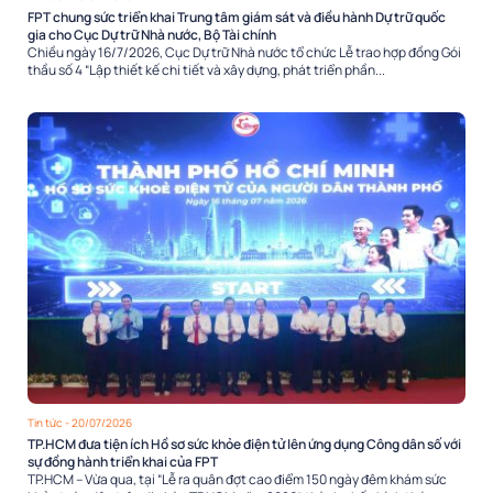
FPT chung sức triển khai Trung tâm giám sát và điều hành Dự trữ quốc
gia cho Cục Dự trữ Nhà nước, Bộ Tài chính
Chiều ngày 16/7/2026, Cục Dự trữ Nhà nước tổ chức Lễ trao hợp đồng Gói
thầu số 4 “Lập thiết kế chi tiết và xây dựng, phát triển phần...
Tin tức
- 20/07/2026
TP.HCM đưa tiện ích Hồ sơ sức khỏe điện tử lên ứng dụng Công dân số với
sự đồng hành triển khai của FPT
TP.HCM – Vừa qua, tại “Lễ ra quân đợt cao điểm 150 ngày đêm khám sức