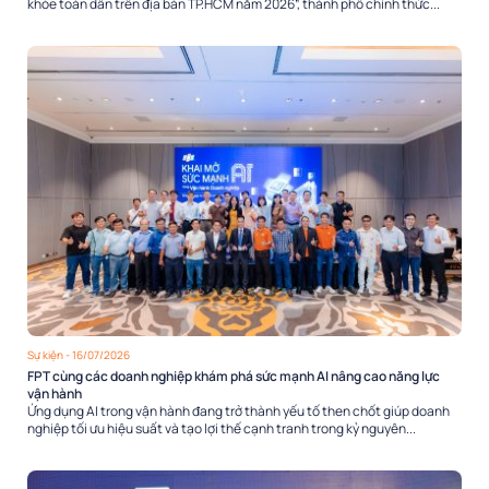
khỏe toàn dân trên địa bàn TP.HCM năm 2026”, thành phố chính thức...
Sự kiện
- 16/07/2026
FPT cùng các doanh nghiệp khám phá sức mạnh AI nâng cao năng lực
vận hành
Ứng dụng AI trong vận hành đang trở thành yếu tố then chốt giúp doanh
nghiệp tối ưu hiệu suất và tạo lợi thế cạnh tranh trong kỷ nguyên...