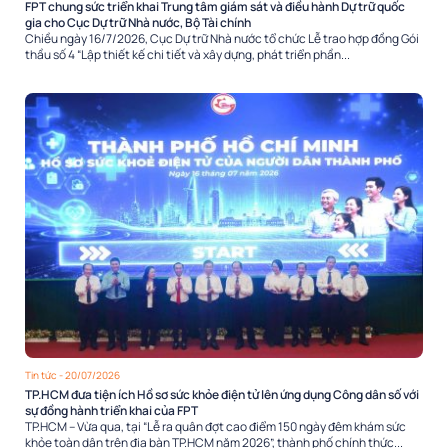
FPT chung sức triển khai Trung tâm giám sát và điều hành Dự trữ quốc
gia cho Cục Dự trữ Nhà nước, Bộ Tài chính
Chiều ngày 16/7/2026, Cục Dự trữ Nhà nước tổ chức Lễ trao hợp đồng Gói
thầu số 4 “Lập thiết kế chi tiết và xây dựng, phát triển phần...
Tin tức
- 20/07/2026
TP.HCM đưa tiện ích Hồ sơ sức khỏe điện tử lên ứng dụng Công dân số với
sự đồng hành triển khai của FPT
TP.HCM – Vừa qua, tại “Lễ ra quân đợt cao điểm 150 ngày đêm khám sức
khỏe toàn dân trên địa bàn TP.HCM năm 2026”, thành phố chính thức...