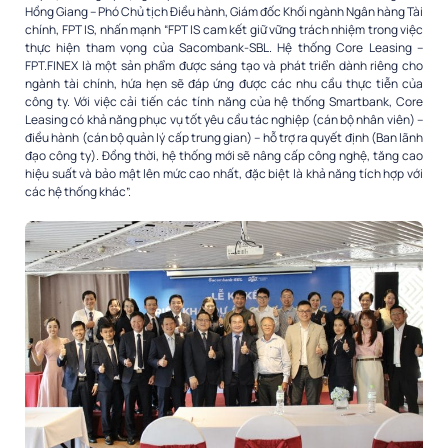
Hồng Giang –
Phó Chủ tịch Điều hành
, Giám đốc Khối ngành Ngân hàng Tài
chính, FPT IS, nhấn mạnh
“FPT IS cam kết giữ vững trách nhiệm trong việc
thực hiện tham vọng của Sacombank-SBL. Hệ thống Core Leasing –
FPT.FINEX là một sản phẩm được sáng tạo và phát triển dành riêng cho
ngành tài chính, hứa hẹn sẽ đáp ứng được các nhu cầu thực tiễn của
công ty. Với việc cải tiến các tính năng của hệ thống Smartbank, Core
Leasing có khả năng phục vụ tốt yêu cầu tác nghiệp (cán bộ nhân viên) –
điều hành (cán bộ quản lý cấp trung gian) – hỗ trợ ra quyết định (Ban lãnh
đạo công ty). Đồng thời, hệ thống mới sẽ nâng cấp công nghệ, tăng cao
hiệu suất và bảo mật lên mức cao nhất, đặc biệt là khả năng tích hợp với
các hệ thống khác”.