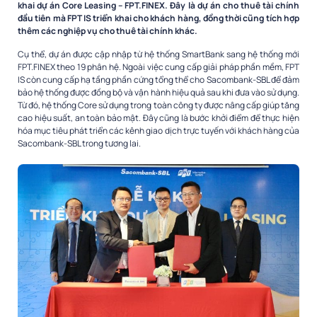
khai dự án Core Leasing – FPT.FINEX. Đây là dự án cho thuê tài chính
đầu tiên mà FPT IS triển khai cho khách hàng, đồng thời cũng tích hợp
thêm các nghiệp vụ cho thuê tài chính khác.
Cụ thể, dự án được cập nhập từ hệ thống SmartBank sang hệ thống mới
FPT.FINEX theo 19 phân hệ. Ngoài việc cung cấp giải pháp phần mềm, FPT
IS còn cung cấp hạ tầng phần cứng tổng thể cho Sacombank-SBL để đảm
bảo hệ thống được đồng bộ và vận hành hiệu quả sau khi đưa vào sử dụng.
Từ đó, hệ thống Core sử dụng trong toàn công ty được nâng cấp giúp tăng
cao hiệu suất, an toàn bảo mật. Đây cũng là bước khởi điểm để thực hiện
hóa mục tiêu phát triển các kênh giao dịch trực tuyến với khách hàng của
Sacombank-SBL trong tương lai.