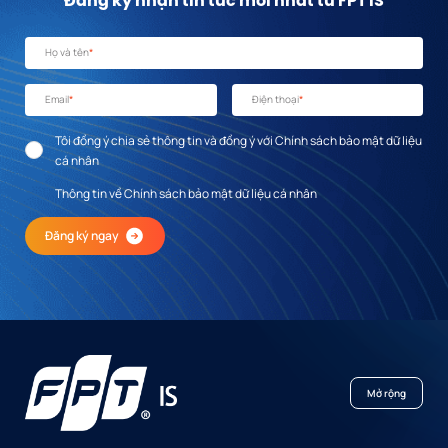
Đăng ký nhận tin tức mới nhất từ FPT IS
Họ và tên
*
Email
*
Điện thoại
*
Tôi đồng ý chia sẻ thông tin và đồng ý với Chính sách bảo mật dữ liệu
cá nhân
Thông tin về Chính sách bảo mật dữ liệu cá nhân
Đăng ký ngay
Mở rộng