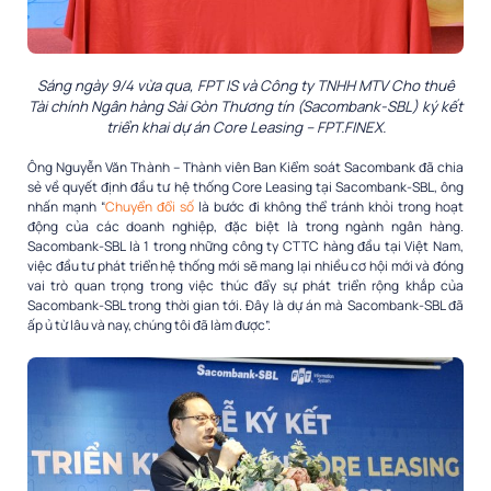
Sáng ngày 9/4 vừa qua, FPT IS và Công ty TNHH MTV Cho thuê
Tài chính Ngân hàng Sài Gòn Thương tín (Sacombank-SBL) ký kết
triển khai dự án Core Leasing – FPT.FINEX.
Ông Nguyễn Văn Thành – Thành viên Ban Kiểm soát Sacombank đã chia
sẻ về quyết định đầu tư hệ thống Core Leasing tại Sacombank-SBL, ông
nhấn mạnh
“
Chuyển đổi số
là bước đi không thể tránh khỏi trong hoạt
động của các doanh nghiệp, đặc biệt là trong ngành ngân hàng.
Sacombank-SBL là 1 trong những công ty CTTC hàng đầu tại Việt Nam,
việc đầu tư phát triển hệ thống mới sẽ mang lại nhiều cơ hội mới và đóng
vai trò quan trọng trong việc thúc đẩy sự phát triển rộng khắp của
Sacombank-SBL trong thời gian tới. Đây là dự án mà Sacombank-SBL đã
ấp ủ từ lâu và nay, chúng tôi đã làm được”.