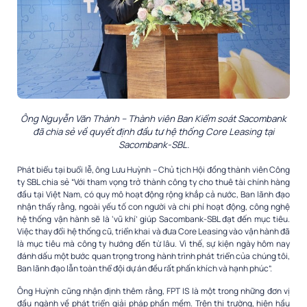
Ông Nguyễn Văn Thành – Thành viên Ban Kiểm soát Sacombank
đã chia sẻ về quyết định đầu tư hệ thống Core Leasing tại
Sacombank-SBL.
Phát biểu tại buổi lễ, ông Lưu Huỳnh – Chủ tịch Hội đồng thành viên Công
ty SBL chia sẻ “Với tham vọng trở thành công ty cho thuê tài chính hàng
đầu tại Việt Nam, có quy mô hoạt động rộng khắp cả nước, Ban lãnh đạo
nhận thấy rằng, ngoài yếu tố con người và chi phí hoạt động, công nghệ
hệ thống vận hành sẽ là ‘vũ khí’ giúp Sacombank-SBL đạt đến mục tiêu.
Việc thay đổi hệ thống cũ, triển khai và đưa Core Leasing vào vận hành đã
là mục tiêu mà công ty hướng đến từ lâu. Vì thế, sự kiện ngày hôm nay
đánh dấu một bước quan trọng trong hành trình phát triển của chúng tôi,
Ban lãnh đạo lẫn toàn thể đội dự án đều rất phấn khích và hạnh phúc”.
Ông Huỳnh cũng nhận định thêm rằng, FPT IS là một trong những đơn vị
đầu ngành về phát triển giải pháp phần mềm. Trên thị trường, hiện hầu