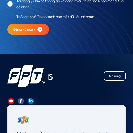
Tôi đồng ý chia sẻ thông tin và đồng ý với Chính sách bảo mật dữ liệu
cá nhân
Thông tin về Chính sách bảo mật dữ liệu cá nhân
Đăng ký ngay
Mở rộng
84 24 7300 7373
-
84 24 3562 6000
Contact@fpt.com