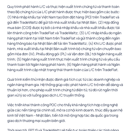
Quy trình phát hành L/C và thực hiện xuất trình chứng từ và thanh toán
theo Bộ chứng từ của L/C phát hành được thực hiện bao gồm các bước:
(1) Nhà nhập khẩu tại Việt Nam tạo Đơn đặt hàng (PO) trên TradeFlat và
gửi đến TradeWaltz để gửi tới nhà xuất khẩu tại Nhật Bản; (2) Hợp đồng
mua bán (COS) được ký bởi cả nhà nhập khẩu và nhà xuất khẩu được tải
lên thành công trên TradeFlat và TradeWaltz; (3) L/C nhập khẩu do ngân
hàng phát hành tại Việt Nam trên TradeFlat và gửi thành công đến ngân
hàng thông báo tại Nhật Bản để tải lên TradeWaltz; (4) Khi L/C được phát
hành, nhà xuất khẩu tại Nhật Bản xuất trình bộ chứng từ vận chuyển bao
gồm Hóa đơn (IV), Phiếu đóng gói (PL) và Vận đơn (BL) tới Ngân hàng xuất
trình; (5) Ngân hàng xuất trình thực hiện xuất trình chứng từ và yêu cầu
thanh toán tới Ngân hàng phát hành; (6) Ngân hàng phát hành và Ngân
hàng xuất trình cập nhật trạng thái thanh toán của L/C trên TradeFlat.
Quá trình kiểm thử nhận được đánh giá tích cực từ các doanh nghiệp và
ngân hàng tham gia. Hệ thống giúp việc phát hành L/C trở nên dễ dàng và
thuận lợi hơn, cho phép xuất trình chứng từ điện tử, từ đó rút ngắn thời
gian xử lý so với luồng giao dịch L/C truyền thống.
Việc triển khai thành công POC cho thấy khả năng tích hợp công nghệ
giữa các nền tảng tài chính số, mở ra cơ hội kinh doanh, thúc đẩy quan hệ
kinh tế Việt Nam – Nhật Bản, tiến tới mở rộng hợp tác đa quốc gia trong
giao dịch thương mại xuyên biên giới.
Thời gian tới, FPT IS và TradeWaltz sẽ tiếp tục hoàn thiện các tính năng