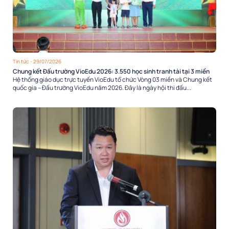
Tin tức
- 29/07/2026
Chung kết Đấu trường VioEdu 2026: 3.550 học sinh tranh tài tại 3 miền
Hệ thống giáo dục trực tuyến VioEdu tổ chức Vòng 03 miền và Chung kết
quốc gia – Đấu trường VioEdu năm 2026. Đây là ngày hội thi đấu...