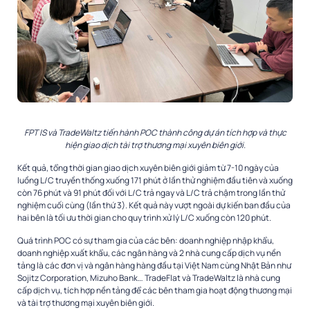
FPT IS và TradeWaltz tiến hành POC thành công dự án tích hợp và thực
hiện giao dịch tài trợ thương mại xuyên biên giới.
Kết quả, tổng thời gian giao dịch xuyên biên giới giảm từ 7-10 ngày của
luồng L/C truyền thống xuống 171 phút ở lần thử nghiệm đầu tiên và xuống
còn 76 phút và 91 phút đối với L/C trả ngay và L/C trả chậm trong lần thử
nghiệm cuối cùng (lần thứ 3). Kết quả này vượt ngoài dự kiến ban đầu của
hai bên là tối ưu thời gian cho quy trình xử lý L/C xuống còn 120 phút.
Quá trình POC có sự tham gia của các bên: doanh nghiệp nhập khẩu,
doanh nghiệp xuất khẩu, các ngân hàng và 2 nhà cung cấp dịch vụ nền
tảng là các đơn vị và ngân hàng hàng đầu tại Việt Nam cùng Nhật Bản như
Sojitz Corporation, Mizuho Bank… TradeFlat và TradeWaltz là nhà cung
cấp dịch vụ, tích hợp nền tảng để các bên tham gia hoạt động thương mại
và tài trợ thương mại xuyên biên giới.