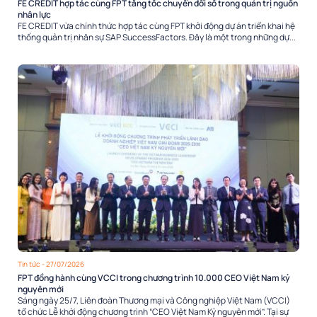
FE CREDIT hợp tác cùng FPT tăng tốc chuyển đổi số trong quản trị nguồn
nhân lực
FE CREDIT vừa chính thức hợp tác cùng FPT khởi động dự án triển khai hệ
thống quản trị nhân sự SAP SuccessFactors. Đây là một trong những dự...
Tin tức
- 27/07/2026
FPT đồng hành cùng VCCI trong chương trình 10.000 CEO Việt Nam kỷ
nguyên mới
Sáng ngày 25/7, Liên đoàn Thương mại và Công nghiệp Việt Nam (VCCI)
tổ chức Lễ khởi động chương trình “CEO Việt Nam Kỷ nguyên mới”. Tại sự