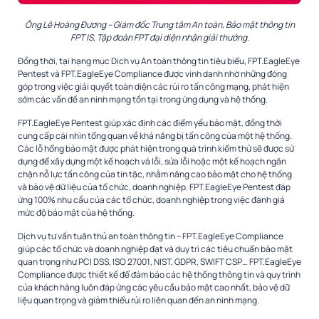
Ông Lê Hoàng Đương – Giám đốc Trung tâm An toàn, Bảo mật thông tin
FPT IS, Tập đoàn FPT đại diện nhận giải thưởng.
Đồng thời, tại hạng mục Dịch vụ An toàn thông tin tiêu biểu, FPT.EagleEye
Pentest và FPT.EagleEye Compliance được vinh danh nhờ những đóng
góp trong việc giải quyết toàn diện các rủi ro tấn công mạng, phát hiện
sớm các vấn đề an ninh mạng tồn tại trong ứng dụng và hệ thống.
FPT.EagleEye Pentest giúp xác định các điểm yếu bảo mật, đồng thời
cung cấp cái nhìn tổng quan về khả năng bị tấn công của một hệ thống.
Các lỗ hổng bảo mật được phát hiện trong quá trình kiểm thử sẽ được sử
dụng để xây dựng một kế hoạch vá lỗi, sửa lỗi hoặc một kế hoạch ngăn
chặn nỗ lực tấn công của tin tặc, nhằm nâng cao bảo mật cho hệ thống
và bảo vệ dữ liệu của tổ chức, doanh nghiệp. FPT.EagleEye Pentest đáp
ứng 100% nhu cầu của các tổ chức, doanh nghiệp trong việc đánh giá
mức độ bảo mật của hệ thống.
Dịch vụ tư vấn tuân thủ an toàn thông tin – FPT.EagleEye Compliance
giúp các tổ chức và doanh nghiệp đạt và duy trì các tiêu chuẩn bảo mật
quan trọng như PCI DSS, ISO 27001, NIST, GDPR, SWIFT CSP… FPT.EagleEye
Compliance được thiết kế để đảm bảo các hệ thống thông tin và quy trình
của khách hàng luôn đáp ứng các yêu cầu bảo mật cao nhất, bảo vệ dữ
liệu quan trọng và giảm thiểu rủi ro liên quan đến an ninh mạng.