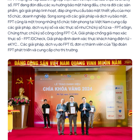
số. FPT đang đón đầu các xu hướng bảo mật hàng đầu, cho ra đời các sản
phẩm, gói giải pháp linh hoạt, đáp ứng nhu cầu bảo mật thiết yếu của mọi
tổ chức, doanh nghiệp. Song song với các giải pháp và dịch vụ bảo mật,
FPT cũng là một trong những tổ chức tiên phong tại Việt Nam cung cấp
các giải pháp, dịch vụ ký số và xác thực số như Chữ ký số từ xa – FPT.eSign,
Chứng thực chữ ký số công cộng FPT-CA, Giải pháp chống giả mạo xác
thực số – FPT.IDCheck, Giải pháp định danh xác thực khách hàng điện tử –
eKYC… Các giải pháp, dịch vụ do FPT IS, đơn vị thành viên của Tập đoàn
FPT phát triển và cung cấp cho thị trường.