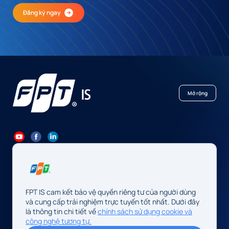
Đăng ký ngay
Mở rộng
84 24 7300 7373
-
84 24 3562 6000
Contact@fpt.com
FPT IS cam kết bảo vệ quyền riêng tư của người dùng
Trụ sở: Số 10 phố Phạm Văn Bạch, P. Cầu Giấy, Hà Nội, Việt Nam
và cung cấp trải nghiệm trực tuyến tốt nhất. Dưới đây
là thông tin chi tiết về
chính sách sử dụng cookie và
Cơ quan chủ quản: Công ty TNHH FPT IS
công nghệ tương tự.
Mã số doanh nghiệp: 0104128565 do Sở Tài chính Thành phố Hà