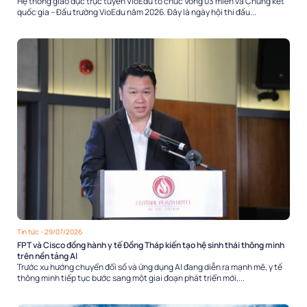
Hệ thống giáo dục trực tuyến VioEdu tổ chức Vòng 03 miền và Chung kết
quốc gia – Đấu trường VioEdu năm 2026. Đây là ngày hội thi đấu...
Tin tức
- 29/07/2026
FPT và Cisco đồng hành y tế Đồng Tháp kiến tạo hệ sinh thái thông minh
trên nền tảng AI
Trước xu hướng chuyển đổi số và ứng dụng AI đang diễn ra mạnh mẽ, y tế
thông minh tiếp tục bước sang một giai đoạn phát triển mới,...