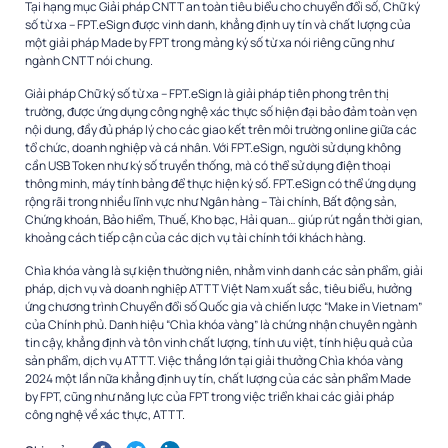
Tại hạng mục Giải pháp CNTT an toàn tiêu biểu cho chuyển đổi số, Chữ ký
số từ xa – FPT.eSign được vinh danh, khẳng định uy tín và chất lượng của
một giải pháp Made by FPT trong mảng ký số từ xa nói riêng cũng như
ngành CNTT nói chung.
Giải pháp Chữ ký số từ xa – FPT.eSign là giải pháp tiên phong trên thị
trường, được ứng dụng công nghệ xác thực số hiện đại bảo đảm toàn vẹn
nội dung, đầy đủ pháp lý cho các giao kết trên môi trường online giữa các
tổ chức, doanh nghiệp và cá nhân. Với FPT.eSign, người sử dụng không
cần USB Token như ký số truyền thống, mà có thể sử dụng điện thoại
thông minh, máy tính bảng để thực hiện ký số. FPT.eSign có thể ứng dụng
rộng rãi trong nhiều lĩnh vực như Ngân hàng – Tài chính, Bất động sản,
Chứng khoán, Bảo hiểm, Thuế, Kho bạc, Hải quan… giúp rút ngắn thời gian,
khoảng cách tiếp cận của các dịch vụ tài chính tới khách hàng.
Chìa khóa vàng là sự kiện thường niên, nhằm vinh danh các sản phẩm, giải
pháp, dịch vụ và doanh nghiệp ATTT Việt Nam xuất sắc, tiêu biểu, hưởng
ứng chương trình Chuyển đổi số Quốc gia và chiến lược “Make in Vietnam”
của Chính phủ. Danh hiệu “Chìa khóa vàng” là chứng nhận chuyên ngành
tin cậy, khẳng định và tôn vinh chất lượng, tính ưu việt, tính hiệu quả của
sản phẩm, dịch vụ ATTT.
Việc thắng lớn tại giải thưởng Chìa khóa vàng
2024 một lần nữa khẳng định uy tín, chất lượng của các sản phẩm Made
by FPT, cũng như năng lực của FPT trong việc triển khai các giải pháp
công nghệ về xác thực, ATTT.