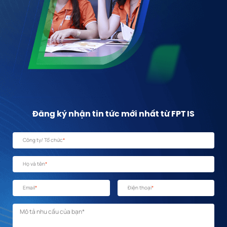
Đăng ký nhận tin tức mới nhất từ FPT IS
Công ty/ Tổ chức
*
Họ và tên
*
Email
*
Điện thoại
*
Mô tả nhu cầu
*