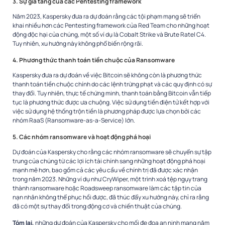
3. Sự gia tăng của các Pentesting framework
Năm 2023, Kaspersky đưa ra dự đoán rằng các tội phạm mạng sẽ triển
khai nhiều hơn các Pentesting framework của Red Team cho những hoạt
động độc hại của chúng, một số ví dụ là Cobalt Strike và Brute Ratel C4.
Tuy nhiên, xu hướng này không phổ biến rộng rãi.
4. Phương thức thanh toán tiền chuộc của Ransomware
Kaspersky đưa ra dự đoán về việc Bitcoin sẽ không còn là phương thức
thanh toán tiền chuộc chính do các lệnh trừng phạt và các quy định có sự
thay đổi. Tuy nhiên, thực tế chứng minh, thanh toán bằng Bitcoin vẫn tiếp
tục là
phương thức được ưa chuộng
. Việc sử dụng tiền điện tử kết hợp với
việc sử dụng hệ thống trộn tiền là phương pháp được lựa chọn bởi các
nhóm RaaS (Ransomware-as-a-Service) lớn.
5. Các nhóm ransomware và hoạt động phá hoại
Dự đoán của Kaspersky cho rằng các nhóm ransomware sẽ chuyển sự tập
trung của chúng từ các lợi ích tài chính sang những hoạt động phá hoại
mạnh mẽ hơn, bao gồm cả các yêu cầu về chính trị đã được xác nhận
trong năm 2023. Những ví dụ như CryWiper, một trình xoá tệp ngụy trang
thành ransomware hoặc Roadsweep ransomware làm các tập tin của
nạn nhân không thể phục hồi được, đã thúc đẩy xu hướng này, chỉ ra rằng
đã có một sự thay đổi trong động cơ và chiến thuật của chúng.
Tóm lại,
những dự đoán của Kaspersky cho mối đe đọa an ninh mạng năm