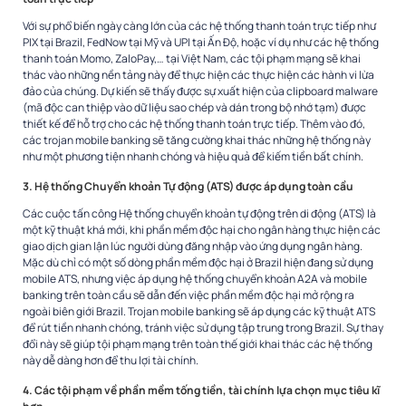
Với sự phổ biến ngày càng lớn của các hệ thống thanh toán trực tiếp như
PIX tại Brazil, FedNow tại Mỹ và UPI tại Ấn Độ, hoặc ví dụ như các hệ thống
thanh toán Momo, ZaloPay,… tại Việt Nam, các tội phạm mạng sẽ khai
thác vào những nền tảng này để thực hiện các thực hiện các hành vi lừa
đảo của chúng. Dự kiến sẽ thấy được sự xuất hiện của clipboard malware
(mã độc can thiệp vào dữ liệu sao chép và dán trong bộ nhớ tạm) được
thiết kế để hỗ trợ cho các hệ thống thanh toán trực tiếp. Thêm vào đó,
các trojan mobile banking sẽ tăng cường khai thác những hệ thống này
như một phương tiện nhanh chóng và hiệu quả để kiếm tiền bất chính.
3. Hệ thống Chuyển khoản Tự động (ATS) được áp dụng toàn cầu
Các cuộc tấn công Hệ thống chuyển khoản tự động trên di động (ATS) là
một kỹ thuật khá mới, khi phần mềm độc hại cho ngân hàng thực hiện các
giao dịch gian lận lúc người dùng đăng nhập vào ứng dụng ngân hàng.
Mặc dù chỉ có một số dòng phần mềm độc hại ở Brazil hiện đang sử dụng
mobile ATS, nhưng việc áp dụng hệ thống chuyển khoản A2A và mobile
banking trên toàn cầu sẽ dẫn đến việc phần mềm độc hại mở rộng ra
ngoài biên giới Brazil. Trojan mobile banking sẽ áp dụng các kỹ thuật ATS
để rút tiền nhanh chóng, tránh việc sử dụng tập trung trong Brazil. Sự thay
đổi này sẽ giúp tội phạm mạng trên toàn thế giới khai thác các hệ thống
này dễ dàng hơn để thu lợi tài chính.
4. Các tội phạm về phần mềm tống tiền, tài chính lựa chọn mục tiêu kĩ