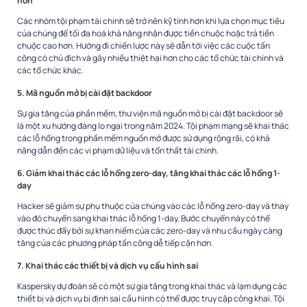
hơn
Các nhóm tội phạm tài chính sẽ trở nên kỹ tính hơn khi lựa chọn mục tiêu
của chúng để tối đa hoá khả năng nhận được tiền chuộc hoặc trả tiền
chuộc cao hơn. Hướng đi chiến lược này sẽ dẫn tới việc các cuộc tấn
công có chủ đích và gây nhiều thiệt hại hơn cho các tổ chức tài chính và
các tổ chức khác.
5. Mã nguồn mở bị cài đặt backdoor
Sự gia tăng của phần mềm, thư viện mã nguồn mở bị cài đặt backdoor sẽ
là một xu hướng đáng lo ngại trong năm 2024. Tội phạm mạng sẽ khai thác
các lỗ hổng trong phần mềm nguồn mở được sử dụng rộng rãi, có khả
năng dẫn đến các vi phạm dữ liệu và tổn thất tài chính.
6. Giảm khai thác các lỗ hổng zero-day, tăng khai thác các lỗ hổng 1-
day
Hacker sẽ giảm sự phụ thuộc của chúng vào các lỗ hổng zero-day và thay
vào đó chuyển sang khai thác lỗ hổng 1-day. Bước chuyển này có thể
được thúc đẩy bởi sự khan hiếm của các zero-day và nhu cầu ngày càng
tăng của các phương pháp tấn công dễ tiếp cận hơn.
7. Khai thác các thiết bị và dịch vụ cấu hình sai
Kaspersky dự đoán sẽ có một sự gia tăng trong khai thác và lạm dụng các
thiết bị và dịch vụ bị định sai cấu hình có thể được truy cập công khai. Tội