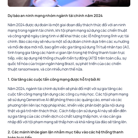
Dự báo an ninh mạng nhóm ngành tài chính năm 2024
Năm 2024 được dự đoán là một giai đoạn đầy thách thức đối với an ninh
mạng trong ngành tài chính, khi tội phạm mạng sử dụng các chiến thuật
và công nghệ ngày càng tinh vi để khai thác các lỗ hổng trong lĩnh vực tài
chính. Báo cáo này sẽ nêu ra một số dự đoán chính dựa trên các xu hướng
và mối đe dọa mới nổi, bao gồm việc gia tăng sử dụng Trí tuệ nhân tạo (AI),
tình trạng gia tăng các hành vi gian lận trong hệ thống thanh toán trực
tiếp, việc áp dụng Hệ thống chuyển tiền tự động (ATS) trên toàn cầu, sự
quốc tế hóa của trojan ngân hàng Brazil, sự phát triển của các chiến
thuật ransomware, và còn nhiều hơn thế nữa.
1. Gia tăng các cuộc tấn công mạng được hỗ trợ bởi AI
Năm 2024, ngành tài chính dự kiến ​​sẽ phải đối mặt với sự gia tăng các
cuộc tấn công mạng tận dụng các công cụ máy học. Các tội phạm mạng
sẽ sử dụng Generative AI để phỏng theo các quảng cáo, email và các
phương tiện liên lạc hợp pháp khác, khiến việc phân biệt giữa nội dung
thật và giả trở nên thách thức. Cách tiếp cận sử dụng AI này sẽ dẫn đến
sự gia tăng của các chiến dịch có chất lượng thấp hơn, vì rào cản gia
nhập đối với tội phạm mạng sẽ thấp hơn và khả năng lừa đảo sẽ tăng lên.
2. Các mánh khóe gian lận nhắm mục tiêu vào các hệ thống thanh
toán trực tiếp