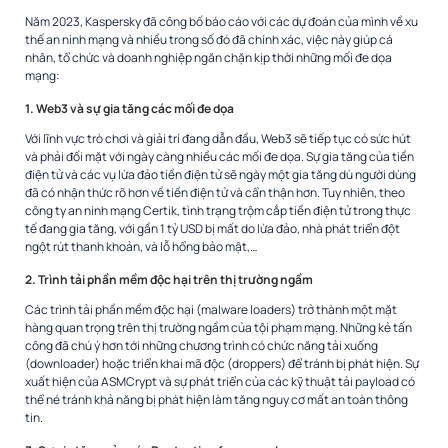
Năm 2023, Kaspersky đã công bố báo cáo với các dự đoán của mình về xu
thế an ninh mạng và nhiều trong số đó đã chính xác, việc này giúp cá
nhân, tổ chức và doanh nghiệp ngăn chặn kịp thời những mối đe dọa
mạng:
1. Web3 và sự gia tăng các mối đe dọa
Với lĩnh vực trò chơi và giải trí đang dẫn đầu, Web3 sẽ tiếp tục có sức hút
và phải đối mặt với ngày càng nhiều các mối đe dọa. Sự gia tăng của tiền
điện tử và các vụ lừa đảo tiền điện tử sẽ ngày một gia tăng dù người dùng
đã có nhận thức rõ hơn về tiền điện tử và cẩn thận hơn. Tuy nhiên, theo
công ty an ninh mạng Certik, tình trạng trộm cắp tiền điện tử trong thực
tế đang gia tăng, với gần 1 tỷ USD bị mất do lừa đảo,
nhà phát triển đột
ngột rút thanh khoản, và lỗ hổng bảo mật,…
2. Trình tải phần mềm độc hại trên thị trường ngầm
Các trình tải phần mềm độc hại (malware loaders) trở thành một mặt
hàng quan trọng trên thị trường ngầm của tội phạm mạng. Những kẻ tấn
công đã chú ý hơn tới những chương trình có chức năng tải xuống
(downloader) hoặc triển khai mã độc (droppers) để tránh bị phát hiện. Sự
xuất hiện của ASMCrypt và sự phát triển của các kỹ thuật tải payload có
thể né tránh khả năng bị phát hiện làm tăng nguy cơ mất an toàn thông
tin.