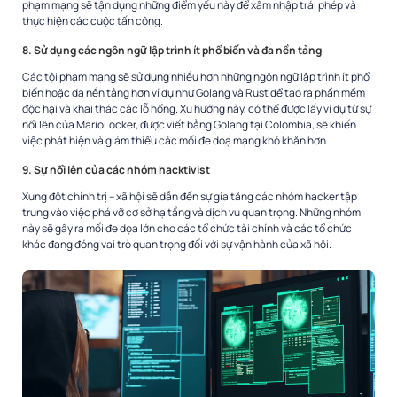
phạm mạng sẽ tận dụng những điểm yếu này để xâm nhập trái phép và
thực hiện các cuộc tấn công.
8. Sử dụng các ngôn ngữ lập trình ít phổ biến và đa nền tảng
Các tội phạm mạng sẽ sử dụng nhiều hơn những ngôn ngữ lập trình ít phổ
biến hoặc đa nền tảng hơn ví dụ như Golang và Rust để tạo ra phần mềm
độc hại và khai thác các lỗ hổng. Xu hướng này, có thể được lấy ví dụ từ sự
nổi lên của MarioLocker, được viết bằng Golang tại Colombia, sẽ khiến
việc phát hiện và giảm thiểu các mối đe doạ mạng khó khăn hơn.
9. Sự nổi lên của các nhóm hacktivist
Xung đột chính trị – xã hội sẽ dẫn đến sự gia tăng các nhóm hacker tập
trung vào việc phá vỡ cơ sở hạ tầng và dịch vụ quan trọng. Những nhóm
này sẽ gây ra mối đe dọa lớn cho các tổ chức tài chính và các tổ chức
khác đang đóng vai trò quan trọng đối với sự vận hành của xã hội.