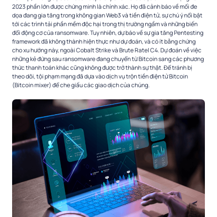
2023 phần lớn được chứng minh là chính xác. Họ đã cảnh báo về mối đe
dọa đang gia tăng trong không gian Web3 và tiền điện tử, sự chú ý nổi bật
tới các trình tải phần mềm độc hại trong thị trường ngầm và những biến
đổi động cơ của ransomware. Tuy nhiên, dự báo về sự gia tăng Pentesting
framework đã không thành hiện thực như dự đoán, và có ít bằng chứng
cho xu hướng này, ngoài Cobalt Strike và Brute Ratel C4. Dự đoán về việc
những kẻ đứng sau ransomware đang chuyển từ Bitcoin sang các phương
thức thanh toán khác cũng không được trở thành sự thật. Để tránh bị
theo dõi, tội phạm mạng đã dựa vào dịch vụ trộn tiền điện tử Bitcoin
(Bitcoin mixer) để che giấu các giao dịch của chúng.