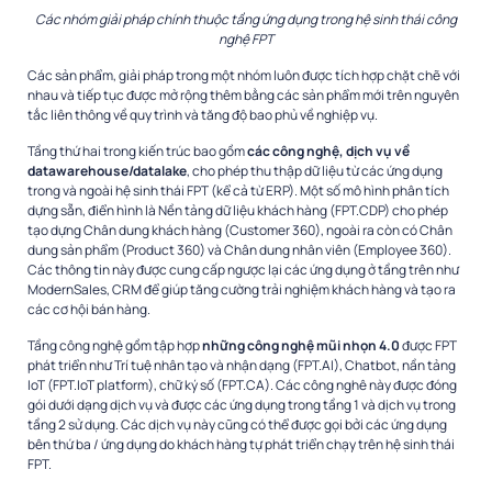
Các nhóm giải pháp chính thuộc tầng ứng dụng trong hệ sinh thái công
nghệ FPT
Các sản phẩm, giải pháp trong một nhóm luôn được tích hợp chặt chẽ với
nhau và tiếp tục được mở rộng thêm bằng các sản phẩm mới trên nguyên
tắc liên thông về quy trình và tăng độ bao phủ về nghiệp vụ.
Tầng thứ hai trong kiến trúc bao gồm
các công nghệ, dịch vụ về
datawarehouse/datalake
, cho phép thu thập dữ liệu từ các ứng dụng
trong và ngoài hệ sinh thái FPT (kể cả từ ERP). Một số mô hình phân tích
dựng sẵn, điển hình là Nền tảng dữ liệu khách hàng (FPT.CDP) cho phép
tạo dựng Chân dung khách hàng (Customer 360), ngoài ra còn có Chân
dung sản phẩm (Product 360) và Chân dung nhân viên (Employee 360).
Các thông tin này được cung cấp ngược lại các ứng dụng ở tầng trên như
ModernSales, CRM để giúp tăng cường trải nghiệm khách hàng và tạo ra
các cơ hội bán hàng.
Tầng công nghệ gồm tập hợp
những công nghệ mũi nhọn 4.0
được FPT
phát triển như Trí tuệ nhân tạo và nhận dạng (FPT.AI), Chatbot, nần tảng
IoT (FPT.IoT platform), chữ ký số (FPT.CA). Các công nghê này được đóng
gói dưới dạng dịch vụ và được các ứng dụng trong tầng 1 và dịch vụ trong
tầng 2 sử dụng. Các dịch vụ này cũng có thể được gọi bởi các ứng dụng
bên thứ ba / ứng dụng do khách hàng tự phát triển chạy trên hệ sinh thái
FPT.