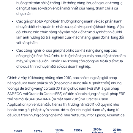
hưởng tới toàn bộ hệ thống. Hệ thống càng lớn, càng quan trọng lại
càng tụt hậu so với phiên bản mới nhất của hãng, thậm chí là cả
chục năm.
Các giải pháp ERP phổ biến thường không mạnh về các phần hành
chuyên biệt như quản trị nhân sự, quản lý quan hệ khách hàng. Việc
gói chung các chức năng này vào một kiến trúc duy nhất nhiều khi
làm ảnh hưởng tới trải nghiệm của khách hàng, giảm độ hài lòng đối
với sản phẩm.
Các công nghệ lõi của giải pháp khó có khả năng dung nạp các
công nghệ tiên tiến 4.0 như trí tuệ nhân tạo, máy học, điện toán đám
mây, xử lý dữ liệu lớn… khiến ERP không còn đóng vai trò là điểm tựa
cho quá trình chuyển đổi số của doanh nghiệp.
Chính vì vậy, từ khoảng những năm 2010, các nhà cung cấp giải pháp
hàng đầu đã buộc phải từ bỏ (theo nghĩa dừng đầu tư phát triển) những
‘con gà đẻ trứng vàng’ có tuổi đời hàng chục năm (với SAP là giải pháp
SAP ECC, với Oracle là Oracle EBS) để dồn sức xây dựng các giải pháp ERP
thế hệ mới là SAP S/4HANA (ra mắt năm 2015) và Oracle Fusion
Application (phiên bản đầu tiên ra thị trường năm 2011). Ở quy mô nhỏ
hơn là các giải pháp tuy ‘sinh sau đẻ muộn’ nhưng lại được xây dựng từ
đầu dựa trên những công nghệ mới như Netsuite, Infor, Epicor, Acumatica.