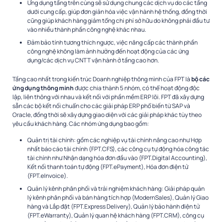
Ứng dụng tầng trên cùng sẽ sử dụng chung các dịch vụ do các tầng
dưới cung cấp, giúp đơn giản hóa việc vận hành hệ thống, đồng thời
cũng giúp khách hàng giảm tổng chi phí sở hữu do không phải đầu tư
vào nhiều thành phần công nghệ khác nhau.
Đảm bảo tính tương thích ngược, việc nâng cấp các thành phần
công nghệ không làm ảnh hưởng đến hoạt động của các ứng
dụng/các dịch vụ CNTT vận hành ở tầng cao hơn.
Tầng cao nhất trong kiến trúc Doanh nghiệp thông mình của FPT là
bộ các
ứng dụng thông minh
được chia thành 5 nhóm, có thể hoạt động độc
lập, liên thông với nhau và kết nối với phần mềm ERP lõi. FPT đã xây dựng
sẵn các bộ kết nối chuẩn cho các giải pháp ERP phổ biến từ SAP và
Oracle, đồng thời sẽ xây dựng giao diện với các giải pháp khác tùy theo
yêu cầu khách hàng. Các nhóm ứng dụng bao gồm:
Quản trị tài chính: gồm các nghiệp vụ tài chính nâng cao như Hợp
nhất báo cáo tài chính (FPT.CFS), các công cụ tự động hóa công tác
tài chính như Nhận dạng hóa đơn đầu vào (FPT.Digital Accounting),
Kết nối thanh toán tự động (FPT.ePayment), Hóa đơn điện tử
(FPT.eInvoice).
Quản lý kênh phân phối và trải nghiệm khách hàng: Giải pháp quản
lý kênh phân phối và bán hàng tích hợp (ModernSales), Quản lý Giao
hàng và Lắp đặt (FPT.Express Delivery), Quản lý bảo hành điện tử
(FPT.eWarranty), Quản lý quan hệ khách hàng (FPT.CRM), công cụ