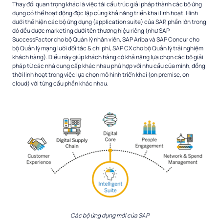
Thay đổi quan trọng khác là việc tái cấu trúc giải pháp thành các bộ ứng
dụng có thể hoạt động độc lập cùng khả năng triển khai linh hoạt. Hình
dưới thể hiện các bộ ứng dụng (application suite) của SAP, phần lớn trong
đó đều được marketing dưới tên thương hiệu riêng (như SAP
SuccessFactor cho bộ Quản lý nhân viên, SAP Ariba và SAP Concur cho
bộ Quản lý mạng lưới đối tác & chi phí, SAP CX cho bộ Quản lý trải nghiệm
khách hàng). Điều này giúp khách hàng có khả năng lựa chọn các bộ giải
pháp từ các nhà cung cấp khác nhau phù hợp với nhu cầu của mình, đồng
thời linh hoạt trong việc lựa chọn mô hình triển khai (on premise, on
cloud) với từng cấu phần khác nhau.
Các bộ ứng dụng mới của SAP