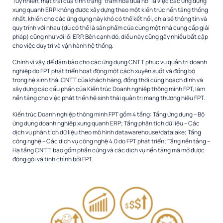
Tuy nhiên, mặt trái của tình trạng “trăm hoa đua nở” là việc các ứng dụng
xung quanh ERP không được xây dựng theo một kiến trúc nền tảng thống
nhất, khiến cho các ứng dụng này khó có thể kết nối, chia sẻ thông tin và
quy trình với nhau (dù có thể là sản phẩm của cùng một nhà cung cấp giải
pháp) cũng như với lõi ERP. Bên cạnh đó, điều này cũng gây nhiều bất cập
cho việc duy trì và vận hành hệ thống.
Chính vì vậy, để đảm bảo cho các ứng dụng CNTT phục vụ quản trị doanh
nghiệp do FPT phát triển hoạt động một cách xuyên suốt và đồng bộ
trong hệ sinh thái CNTT của khách hàng, đồng thời cũng hoạch định và
xây dựng các cấu phần của Kiến trúc Doanh nghiệp thông minh FPT, làm
nền tảng cho việc phát triển hệ sinh thái quản trị mang thương hiệu FPT.
Kiến trúc Doanh nghiệp thông minh FPT gồm 4 tầng: Tầng ứng dụng – Bộ
ứng dụng doanh nghiệp xung quanh ERP; Tầng phân tích dữ liệu – Các
dịch vụ phân tích dữ liệu theo mô hình datawarehouse/datalake; Tầng
công nghệ – Các dịch vụ công nghệ 4.0 do FPT phát triển; Tầng nền tảng –
Hạ tầng CNTT, bao gồm phần cứng và các dịch vụ nền tảng mã mở được
đóng gói và tinh chỉnh bởi FPT.