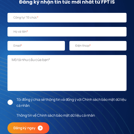
Đăng ký nhận tin tức mới nhất từ FPT IS
Công ty/ Tổ chức
*
Họ và tên
*
Email
*
Điện thoại
*
Mô tả nhu cầu
*
Tôi đồng ý chia sẻ thông tin và đồng ý với Chính sách bảo mật dữ liệu
cá nhân
Thông tin về Chính sách bảo mật dữ liệu cá nhân
Đăng ký ngay