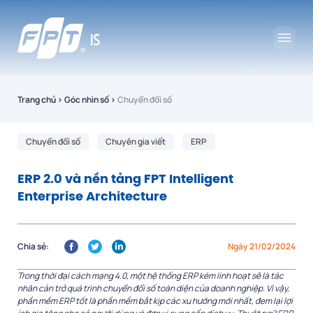
Trang chủ
›
Góc nhìn số
›
Chuyển đổi số
Chuyển đổi số
Chuyên gia viết
ERP
ERP 2.0 và nền tảng FPT Intelligent
Enterprise Architecture
Chia sẻ:
Ngày 21/02/2024
Trong thời đại cách mạng 4.0, một hệ thống ERP kém linh hoạt sẽ là tác
nhân cản trở quá trình chuyển đổi số toàn diện của doanh nghiệp. Vì vậy,
phần mềm ERP tốt là phần mềm bắt kịp các xu hướng mới nhất, đem lại lợi