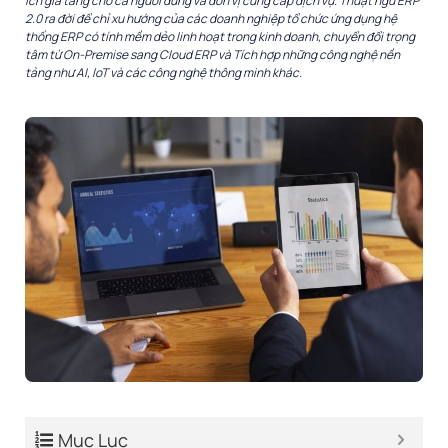
ích gia tăng cho cả người dùng và đơn vị cung cấp dịch vụ.
Thuật ngữ ERP
2.0 ra đời để chỉ xu hướng của các doanh nghiệp tổ chức ứng dụng hệ
thống ERP có
tính mềm dẻo linh hoạt trong kinh doanh
, chuyển đổi trọng
tâm từ On-Premise sang Cloud ERP và Tích hợp những công nghệ nền
tảng như AI, IoT và các công nghệ thông minh khác.
Mục Lục