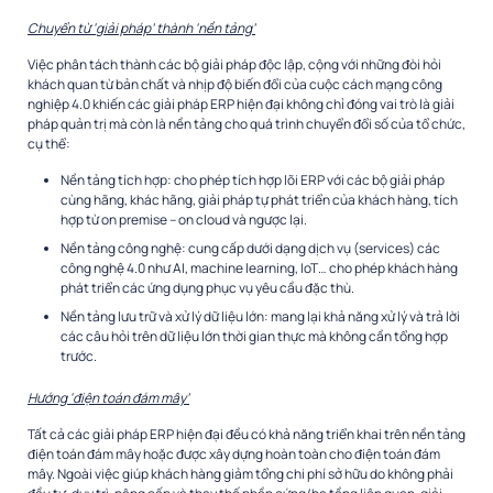
Chuyển từ
‘
giải pháp
’
thành
‘
nền tảng
’
Việc phân tách thành các bộ giải pháp độc lập, cộng với những đòi hỏi
khách quan từ bản chất và nhịp độ biến đổi của cuộc cách mạng công
nghiệp 4.0 khiến các giải pháp ERP hiện đại không chỉ đóng vai trò là giải
pháp quản trị mà còn là nền tảng cho quá trình chuyển đổi số của tổ chức,
cụ thể:
Nền tảng tích hợp: cho phép tích hợp lõi ERP với các bộ giải pháp
cùng hãng, khác hãng, giải pháp tự phát triển của khách hàng, tích
hợp từ on premise – on cloud và ngược lại.
Nền tảng công nghệ: cung cấp dưới dạng dịch vụ (services) các
công nghệ 4.0 như AI, machine learning, IoT… cho phép khách hàng
phát triển các ứng dụng phục vụ yêu cầu đặc thù.
Nền tảng lưu trữ và xử lý dữ liệu lớn: mang lại khả năng xử lý và trả lời
các câu hỏi trên dữ liệu lớn thời gian thực mà không cần tổng hợp
trước.
Hướng
‘
điện toán đám mây
’
Tất cả các giải pháp ERP hiện đại đều có khả năng triển khai trên nền tảng
điện toán đám mây hoặc được xây dựng hoàn toàn cho điện toán đám
mây. Ngoài việc giúp khách hàng giảm tổng chi phí sở hữu do không phải