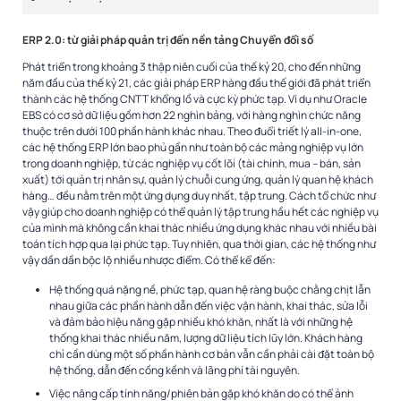
ERP 2.0: từ giải pháp quản trị đến nền tảng Chuyển đổi số
Phát triển trong khoảng 3 thập niên cuối của thế kỷ 20, cho đến những
năm đầu của thế kỷ 21, các giải pháp ERP hàng đầu thế giới đã phát triển
thành các hệ thống CNTT khổng lồ và cực kỳ phức tạp. Ví dụ như Oracle
EBS có cơ sở dữ liệu gồm hơn 22 nghìn bảng, với hàng nghìn chức năng
thuộc trên dưới 100 phần hành khác nhau. Theo đuổi triết lý all-in-one,
các hệ thống ERP lớn bao phủ gần như toàn bộ các mảng nghiệp vụ lớn
trong doanh nghiệp, từ các nghiệp vụ cốt lõi (tài chính, mua – bán, sản
xuất) tới quản trị nhân sự, quản lý chuỗi cung ứng, quản lý quan hệ khách
hàng… đều nằm trên một ứng dụng duy nhất, tập trung. Cách tổ chức như
vậy giúp cho doanh nghiệp có thể quản lý tập trung hầu hết các nghiệp vụ
của mình mà không cần khai thác nhiều ứng dụng khác nhau với nhiều bài
toán tích hợp qua lại phức tạp. Tuy nhiên, qua thời gian, các hệ thống như
vậy dần dần bộc lộ nhiều nhược điểm. Có thể kể đến:
Hệ thống quá nặng nề, phức tạp, quan hệ ràng buộc chằng chịt lẫn
nhau giữa các phần hành dẫn đến việc vận hành, khai thác, sửa lỗi
và đảm bảo hiệu năng gặp nhiều khó khăn, nhất là với những hệ
thống khai thác nhiều năm, lượng dữ liệu tích lũy lớn. Khách hàng
chỉ cần dùng một số phần hành cơ bản vẫn cần phải cài đặt toàn bộ
hệ thống, dẫn đến cồng kềnh và lãng phí tài nguyên.
Việc nâng cấp tính năng/phiên bản gặp khó khăn do có thể ảnh