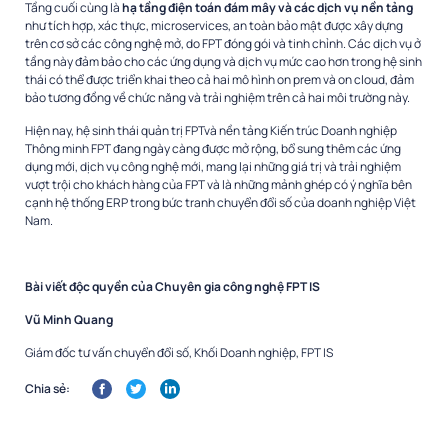
Tầng cuối cùng là
hạ tầng điện toán đám mây và các dịch vụ nền tảng
như tích hợp, xác thực, microservices, an toàn bảo mật được xây dựng
trên cơ sở các công nghệ mở, do FPT đóng gói và tinh chỉnh. Các dịch vụ ở
tầng này đảm bảo cho các ứng dụng và dịch vụ mức cao hơn trong hệ sinh
thái có thể được triển khai theo cả hai mô hình on prem và on cloud, đảm
bảo tương đồng về chức năng và trải nghiệm trên cả hai môi trường này.
Hiện nay, hệ sinh thái quản trị FPTvà nền tảng Kiến trúc Doanh nghiệp
Thông minh FPT đang ngày càng được mở rộng, bổ sung thêm các ứng
dụng mới, dịch vụ công nghệ mới, mang lại những giá trị và trải nghiệm
vượt trội cho khách hàng của FPT và là những mảnh ghép có ý nghĩa bên
cạnh hệ thống ERP trong bức tranh chuyển đổi số của doanh nghiệp Việt
Nam.
Bài viết độc quyền của Chuyên gia công nghệ FPT IS
Vũ Minh Quang
Giám đốc tư vấn chuyển đổi số, Khối Doanh nghiệp, FPT IS
Chia sẻ: