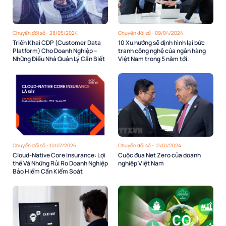
Chuyển đổi số - 28/05/2024
Chuyển đổi số - 09/04/2024
Triển Khai CDP (Customer Data
10 Xu hướng sẽ định hình lại bức
Platform) Cho Doanh Nghiệp –
tranh công nghệ của ngân hàng
Những Điều Nhà Quản Lý Cần Biết
Việt Nam trong 5 năm tới.
Chuyển đổi số - 10/07/2026
Chuyển đổi số - 12/01/2024
Cloud-Native Core Insurance: Lợi
Cuộc đua Net Zero của doanh
thế Và Những Rủi Ro Doanh Nghiệp
nghiệp Việt Nam
Bảo Hiểm Cần Kiểm Soát