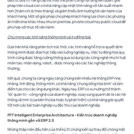
đầu tư, duy trì, nâng cấp và thay thế phần cứng/hạ tầng liên quan, giải
pháp trên cloud còn có khả năng cập nhật tính năng với tần suất nhanh
hơn (thậm chí là theo tháng) và giảm thiểu ảnh hưởng tới vận hành của
khách hàng. Một số giải pháp cho phép khách hàng lựa chọn các phương
án triển khai khác nhau như on premise, private cloud hay public cloud để
phù hợp với thực tế vận hành.
Chú trọng các tính năng thông minh và tự động hóa
Dựa trên khả năng phân tích tức thời, các tính năng hỗ trợ ra quyết định
thông minh được đưa trực tiếp vào luồng nghiệp vụ. Việc tự động hóa quy
trình cũng được tăng cường thông qua sử dụng các công nghệ như trí tuệ
nhân tạo, nhận dạng, robot… được nhúng vào các tác nghiệp thông
thường.
Kết quả, chúng ta càng ngày càng chứng kiến nhiều hệ thống ERP nhẹ
nhàng, linh động, thông minh, có khả năng ‘chung sống hòa bình’ và làm
điểm tựa cho các ứng dụng khác. Ngày nay, ERP có xu hướng trở thành
‘lõi’ quản trị – công nghệ của doanh nghiệp, xoay xung quanh đó là các hệ
thống vệ tinh (của bên thứ ba hoặc tự phát triển) có khả năng giải quyết
tốt hơn các bài toán nghiệp vụ đặc thù của doanh nghiệp.
FPT Intelligent Enterprise Architecture – Kiến trúc doanh nghiệp
thông minh gắn với ERP 2.0
Những thập niên đầu tiên của thế kỷ 21 chứng kiến sự thay đổi chóng mặt