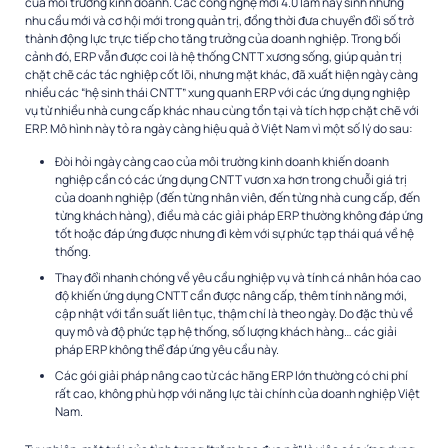
của môi trường kinh doanh. Các công nghệ mới 4.0 làm nảy sinh những
nhu cầu mới và cơ hội mới trong quản trị, đồng thời đưa chuyển đổi số trở
thành động lực trực tiếp cho tăng trưởng của doanh nghiệp. Trong bối
cảnh đó, ERP vẫn được coi là hệ thống CNTT xương sống, giúp quản trị
chặt chẽ các tác nghiệp cốt lõi, nhưng mặt khác, đã xuất hiện ngày càng
nhiều các “hệ sinh thái CNTT” xung quanh ERP với các ứng dụng nghiệp
vụ từ nhiều nhà cung cấp khác nhau cùng tồn tại và tích hợp chặt chẽ với
ERP. Mô hình này tỏ ra ngày càng hiệu quả ở Việt Nam vì một số lý do sau:
Đòi hỏi ngày càng cao của môi trường kinh doanh khiến doanh
nghiệp cần có các ứng dụng CNTT vươn xa hơn trong chuỗi giá trị
của doanh nghiệp (đến từng nhân viên, đến từng nhà cung cấp, đến
từng khách hàng), điều mà các giải pháp ERP thường không đáp ứng
tốt hoặc đáp ứng được nhưng đi kèm với sự phức tạp thái quá về hệ
thống.
Thay đổi nhanh chóng về yêu cầu nghiệp vụ và tính cá nhân hóa cao
độ khiến ứng dụng CNTT cần được nâng cấp, thêm tính năng mới,
cập nhật với tần suất liên tục, thậm chí là theo ngày. Do đặc thù về
quy mô và độ phức tạp hệ thống, số lượng khách hàng… các giải
pháp ERP không thể đáp ứng yêu cầu này.
Các gói giải pháp nâng cao từ các hãng ERP lớn thường có chi phí
rất cao, không phù hợp với năng lực tài chính của doanh nghiệp Việt
Nam.