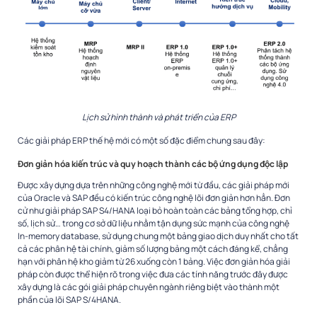
Lịch sử hình thành và phát triển của ERP
Các giải pháp ERP thế hệ mới có một số đặc điểm chung sau đây:
Đơn giản hóa kiến trúc và quy hoạch thành các bộ ứng dụng độc lập
Được xây dựng dựa trên những công nghệ mới từ đầu, các giải pháp mới
của Oracle và SAP đều có kiến trúc công nghệ lõi đơn giản hơn hẳn. Đơn
cử như giải pháp SAP S4/HANA loại bỏ hoàn toàn các bảng tổng hợp, chỉ
số, lịch sử… trong cơ sở dữ liệu nhằm tận dụng sức mạnh của công nghệ
In-memory database, sử dụng chung một bảng giao dịch duy nhất cho tất
cả các phân hệ tài chính, giảm số lượng bảng một cách đáng kể, chẳng
hạn với phân hệ kho giảm từ 26 xuống còn 1 bảng. Việc đơn giản hóa giải
pháp còn được thể hiện rõ trong việc đưa các tính năng trước đây được
xây dựng là các gói giải pháp chuyên ngành riêng biệt vào thành một
phần của lõi SAP S/4HANA.