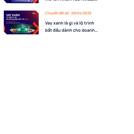
AI nhằm triển khai mã độc
chiếm quyền hệ thống
Chuyển đổi số - 29/04/2025
Vay xanh là gì và lộ trình
bắt đầu dành cho doanh
nghiệp mới tiếp cận?