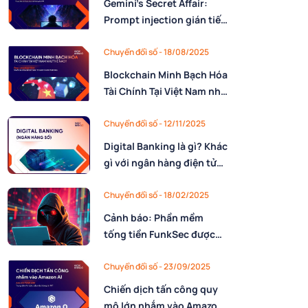
Gemini’s Secret Affair:
Prompt injection gián tiếp
qua notification và kỹ
thuật Fake Context
Chuyển đổi số - 18/08/2025
Alignment
Blockchain Minh Bạch Hóa
Tài Chính Tại Việt Nam như
thế nào?
Chuyển đổi số - 12/11/2025
Digital Banking là gì? Khác
gì với ngân hàng điện tử
(E-Banking)?
Chuyển đổi số - 18/02/2025
Cảnh báo: Phần mềm
tống tiền FunkSec được
hỗ trợ AI
Chuyển đổi số - 23/09/2025
Chiến dịch tấn công quy
mô lớn nhắm vào Amazon