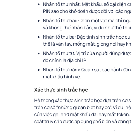
Nhân tố thứ nhất: Mật khẩu, số đại diện 
PIN sao cho khó đoán được đối với các ng
Nhân tố thứ hai: Chọn một vật mà chỉ n
và không thể nhân bản, ví dụ như thẻ th
Nhân tố thứ ba: Đặc tính sinh trắc học c
thể là vân tay, mống mắt, giọng nói hay 
Nhân tố thứ tư: Vị trí của người dùng đư
đó chính là địa chỉ IP.
Nhân tố thứ năm: Quan sát các hành động
mật khẩu hình vẽ.
Xác thực sinh trắc học
Hệ thống xác thực sinh trắc học dựa trên cơ sở
trên cơ sở “những gì bạn biết hay có”. Ví dụ, 
của việc ghi nhớ mật khẩu dài hay mất token.
soát truy cập được áp dụng phổ biến và đáng t