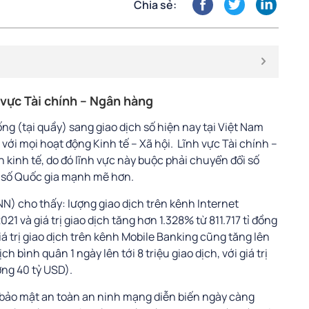
Chia sẻ:
 vực Tài chính – Ngân hàng
g (tại quầy) sang giao dịch số hiện nay tại Việt Nam
 với mọi hoạt động Kinh tế – Xã hội. Lĩnh vực Tài chính –
 kinh tế, do đó lĩnh vực này buộc phải chuyển đổi số
i số Quốc gia mạnh mẽ hơn.
) cho thấy: lượng giao dịch trên kênh Internet
 và giá trị giao dịch tăng hơn 1.328% từ 811.717 tỉ đồng
giá trị giao dịch trên kênh Mobile Banking cũng tăng lên
 bình quân 1 ngày lên tới 8 triệu giao dịch, với giá trị
ng 40 tỷ USD).
đề bảo mật an toàn an ninh mạng diễn biến ngày càng