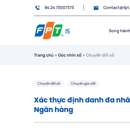
84 24 73007373
Contact@fpt
Song hành
Trang chủ
›
Góc nhìn số
›
Chuyển đổi số
Chuyển đổi số
Chuyên gia viết
Xác thực định danh đa nhân
Ngân hàng