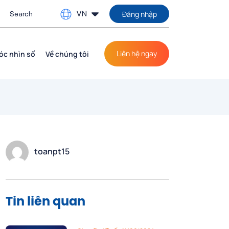
VN
Đăng nhập
Liên hệ ngay
óc nhìn số
Về chúng tôi
toanpt15
Tin liên quan