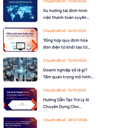
Chuyển đổi số - 11/06/2024
Xu hướng tái định hình
việc thanh toán xuyên
biên giới (Cross-border
payments)
Chuyển đổi số - 14/10/2025
Tổng hợp quy định hóa
đơn điện tử khởi tạo từ
máy tính tiền cập nhật
2025
Chuyển đổi số - 12/06/2024
Doanh nghiệp số là gì?
Tầm quan trọng mô hình
doanh nghiệp số
Chuyển đổi số - 15/10/2025
Hướng Dẫn Tạo Trợ Lý AI
Chuyên Dụng Cho
Business Analyst Và
Tester Với Custom GPTs
Chuyển đổi số - 28/07/2026