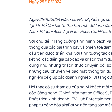
Ngày 29/10/2024
Ngày 25/10/2024 vừa qua, FPT IS phối hợp cùn
tại TP. Hồ Chí Minh, thu hút hơn 30 lãnh đạo
Nam, Hitachi Asia Việt Nam, Pepsi Co, FPT,… t
Với chủ đề: “Tăng cường tính minh bạch và
thông qua các bài trình bày và phiên tọa đàm
đầu tiên được triển khai với tính tương tác c
kết nối các diễn giả cấp cao và khách tham dự
cũng như những thách thức chuyển đổi số 
những câu chuyện về bảo mật thông tin dữ l
nghiệm để giúp các doanh nghiệp FDI tăng cư
Hội thảo có sự tham dự của hai vị khách mời
đốc Công nghệ (Chief Information Officer), 
Phát triển kinh doanh, TV Hub Entertainment
pháp tự động hóa akaBot và nền tảng bảo mật