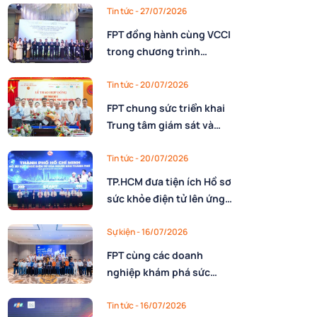
nhân lực
Tin tức
- 27/07/2026
FPT đồng hành cùng VCCI
trong chương trình
10.000 CEO Việt Nam kỷ
nguyên mới
Tin tức
- 20/07/2026
FPT chung sức triển khai
Trung tâm giám sát và
điều hành Dự trữ quốc gia
cho Cục Dự trữ Nhà nước,
Tin tức
- 20/07/2026
Bộ Tài chính
TP.HCM đưa tiện ích Hồ sơ
sức khỏe điện tử lên ứng
dụng Công dân số với sự
đồng hành triển khai của
Sự kiện
- 16/07/2026
FPT
FPT cùng các doanh
nghiệp khám phá sức
mạnh AI nâng cao năng
lực vận hành
Tin tức
- 16/07/2026