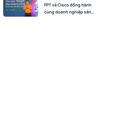
FPT và Cisco đồng hành
cùng doanh nghiệp sản
xuất chuyển đổi số an
toàn, bứt phá hiệu suất
trong kỷ nguyên AI