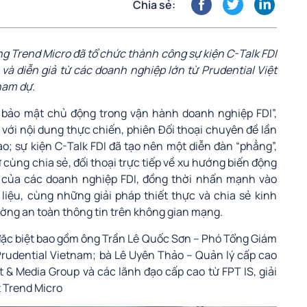
Chia sẻ:
g Trend Micro đã tổ chức thành công sự kiện C-Talk FDI
 và diễn giả từ các doanh nghiệp lớn từ Prudential Việt
ham dự.
 bảo mật chủ động trong vận hành doanh nghiệp FDI”,
 với nội dung thực chiến, phiên Đối thoại chuyên đề lần
ao; sự kiện C-Talk FDI đã tạo nên một diễn đàn “phẳng”,
 cùng chia sẻ, đối thoại trực tiếp về xu hướng biến động
của các doanh nghiệp FDI, đồng thời nhấn mạnh vào
iệu, cùng những giải pháp thiết thực và chia sẻ kinh
ờng an toàn thông tin trên không gian mạng.
 đặc biệt bao gồm ông Trần Lê Quốc Sơn – Phó Tổng Giám
Prudential Vietnam; bà Lê Uyên Thảo – Quản lý cấp cao
 & Media Group và các lãnh đạo cấp cao từ FPT IS, giải
 Trend Micro