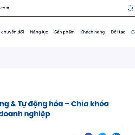
.com
 chuyển đổi
Năng lực
Sản phẩm
Khách hàng
Đối tác
G
ộng & Tự động hóa – Chìa khóa
h doanh nghiệp