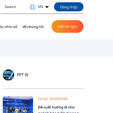
VN
Đăng nhập
Liên hệ ngay
óc nhìn số
Về chúng tôi
FPT IS
Tin tức
- 03/08/2026
Đề xuất hướng đi cho