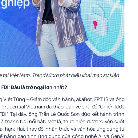
tại Việt Nam, Trend Micro phát biểu khai mạc sự kiện
DI: Đâu là trở ngại lớn nhất?
g Việt Tùng – Giám đốc vận hành, akaBot, FPT IS và ông
, Prudential Vietnam đã thảo luận về chủ đề “Chiến lược
DI”. Tại đây, ông Trần Lê Quốc Sơn đúc kết hành trình
3 thành tựu nổi bật: Một là, thực hiện được xuyên suốt
ài hạn; Hai, thay đổi nhận thức và văn hóa ứng dụng tự
hể nâng cao tính ứng dụng của công nghệ AI và GenAI