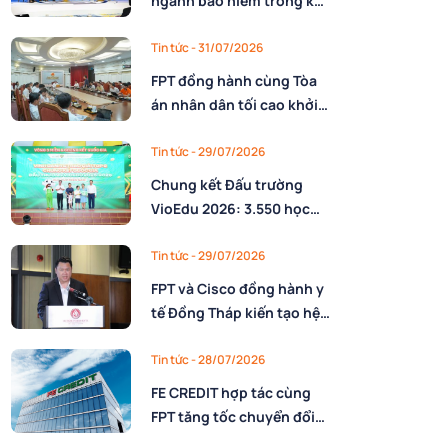
ngành bảo hiểm trong kỷ
nguyên AI: Làm chủ công
nghệ và xây dựng lực
Tin tức
- 31/07/2026
lượng lao động AI
FPT đồng hành cùng Tòa
án nhân dân tối cao khởi
động triển khai nền tảng
số quản trị, phân giao
Tin tức
- 29/07/2026
nhiệm vụ và đánh giá cán
Chung kết Đấu trường
bộ
VioEdu 2026: 3.550 học
sinh tranh tài tại 3 miền
Tin tức
- 29/07/2026
FPT và Cisco đồng hành y
tế Đồng Tháp kiến tạo hệ
sinh thái thông minh trên
nền tảng AI
Tin tức
- 28/07/2026
FE CREDIT hợp tác cùng
FPT tăng tốc chuyển đổi
số trong quản trị nguồn