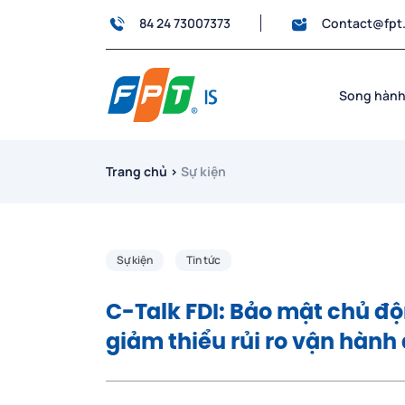
84 24 73007373
Contact@fpt
Song hành
Trang chủ
›
Sự kiện
Sự kiện
Tin tức
C-Talk FDI: Bảo mật chủ đ
giảm thiểu rủi ro vận hàn