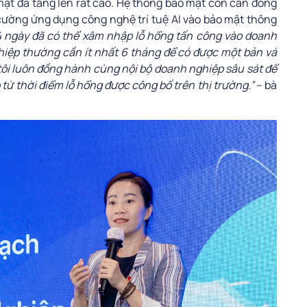
mật đã tăng lên rất cao. Hệ thống bảo mật còn cần đóng
cường ứng dụng công nghệ trí tuệ AI vào bảo mật thông
4 ngày đã có thể xâm nhập lỗ hổng tấn công vào doanh
hiệp thường cần ít nhất 6 tháng để có được một bản vá
tôi luôn đồng hành cùng nội bộ doanh nghiệp sâu sát để
ừ thời điểm lỗ hổng được công bố trên thị trường.”
– bà