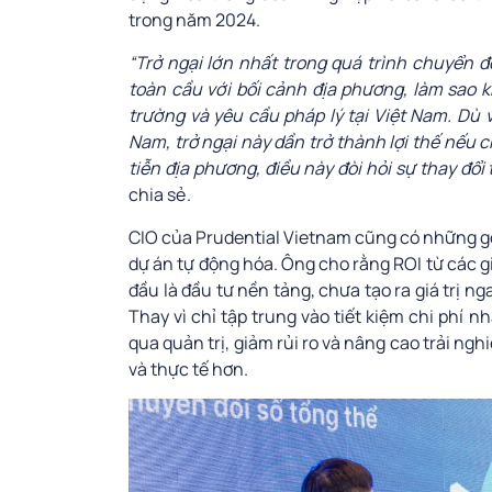
trong năm 2024.
“Trở ngại lớn nhất trong quá trình chuyển đ
toàn cầu với bối cảnh địa phương, làm sao 
trường và yêu cầu pháp lý tại Việt Nam. Dù 
Nam, trở ngại này dần trở thành lợi thế nếu
tiễn địa phương, điều này đòi hỏi sự thay đổi 
chia sẻ.
CIO của Prudential Vietnam cũng có những gó
dự án tự động hóa. Ông cho rằng ROI từ các gi
đầu là đầu tư nền tảng, chưa tạo ra giá trị nga
Thay vì chỉ tập trung vào tiết kiệm chi phí 
qua quản trị, giảm rủi ro và nâng cao trải ng
và thực tế hơn.