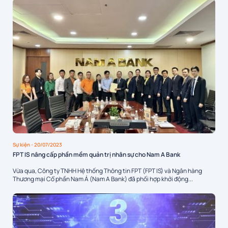
Sự kiện
- 20/07/2023
FPT IS nâng cấp phần mềm quản trị nhân sự cho Nam A Bank
Vừa qua, Công ty TNHH Hệ thống Thông tin FPT (FPT IS) và Ngân hàng
Thương mại Cổ phần Nam Á (Nam A Bank) đã phối hợp khởi động...