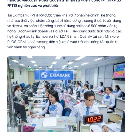
năng ưu việt của hệ thống quản trị nhân sự – tiền lương FPT.iHRP do
FPT IS nghiên cứu và phát triển.
Tại Eximbank, FPT.iHRP được triển khai với 7 phân hệ chính: hệ thống,
nhân sự thôi việc, chấm công, bảo hiểm, lương thưởng thuế, tuyển dụng
và dịch vụ cá nhân. Hệ thống được sử dụng bởi hơn 6.500 nhân viên tại
hơn 210 đơn vị kinh doanh và Hội sở. FPT.iHRP cũng được tích hợp với các
hệ thống khác tại Eximbank như: LDAP, Email, Quản lý tài sản, Minikore,
RLOS, CRM…, nhằm mang đến hiệu quả vượt trội cho công tác quản trị,
vận hành tại ngân hàng.