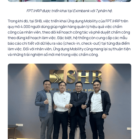
FPT.iHRP được triển khai tại Eximbank với 7 phân hệ.
Trong khi đó, tại SHB, việc triển khai Ứng dụng Mobility của FPT.iHRP trên
quy mô 4.000 người dùng giúp ngân hàng quản lý hiệu quả việc chấm
công của nhân viên, theo dõi kế hoạch công tác và phê duyệt chấm công
theo đúng kế hoạch làm việc. Đặc biệt, hệ thống còn cung cấp các mẫu
báo cáo chi tiết với dữ liệu ra vào (check-in, check-out) tại từng địa điểm
làm việc. Đối với nhân viên, Ứng dụng Mobility cũng mang lại sự thuận tiện
và những trải nghiệm số mới mẻ trong việc chấm công.