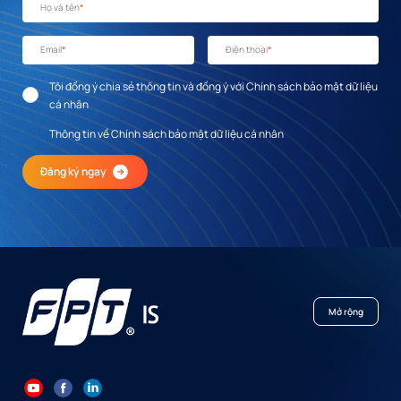
Họ và tên
*
Email
*
Điện thoại
*
Tôi đồng ý chia sẻ thông tin và đồng ý với Chính sách bảo mật dữ liệu
cá nhân
Thông tin về Chính sách bảo mật dữ liệu cá nhân
Đăng ký ngay
Mở rộng