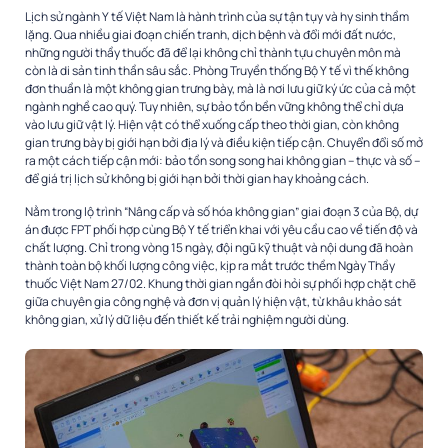
Lịch sử ngành Y tế Việt Nam là hành trình của sự tận tụy và hy sinh thầm
lặng. Qua nhiều giai đoạn chiến tranh, dịch bệnh và đổi mới đất nước,
những người thầy thuốc đã để lại không chỉ thành tựu chuyên môn mà
còn là di sản tinh thần sâu sắc. Phòng Truyền thống Bộ Y tế vì thế không
đơn thuần là một không gian trưng bày, mà là nơi lưu giữ ký ức của cả một
ngành nghề cao quý. Tuy nhiên, sự bảo tồn bền vững không thể chỉ dựa
vào lưu giữ vật lý. Hiện vật có thể xuống cấp theo thời gian, còn không
gian trưng bày bị giới hạn bởi địa lý và điều kiện tiếp cận. Chuyển đổi số mở
ra một cách tiếp cận mới: bảo tồn song song hai không gian – thực và số –
để giá trị lịch sử không bị giới hạn bởi thời gian hay khoảng cách.
Nằm trong lộ trình “Nâng cấp và số hóa không gian” giai đoạn 3 của Bộ, dự
án được FPT phối hợp cùng Bộ Y tế triển khai với yêu cầu cao về tiến độ và
chất lượng. Chỉ trong vòng 15 ngày, đội ngũ kỹ thuật và nội dung đã hoàn
thành toàn bộ khối lượng công việc, kịp ra mắt trước thềm Ngày Thầy
thuốc Việt Nam 27/02. Khung thời gian ngắn đòi hỏi sự phối hợp chặt chẽ
giữa chuyên gia công nghệ và đơn vị quản lý hiện vật, từ khâu khảo sát
không gian, xử lý dữ liệu đến thiết kế trải nghiệm người dùng.