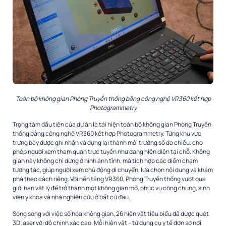
Toàn bộ không gian Phòng Truyền thống bằng công nghệ VR360 kết hợp
Photogrammetry
Trọng tâm đầu tiên của dự án là tái hiện toàn bộ không gian Phòng Truyền
thống bằng công nghệ VR360 kết hợp Photogrammetry. Từng khu vực
trưng bày được ghi nhận và dựng lại thành môi trường số đa chiều, cho
phép người xem tham quan trực tuyến như đang hiện diện tại chỗ. Không
gian này không chỉ dừng ở hình ảnh tĩnh, mà tích hợp các điểm chạm
tương tác, giúp người xem chủ động di chuyển, lựa chọn nội dung và khám
phá theo cách riêng. Với nền tảng VR360, Phòng Truyền thống vượt qua
giới hạn vật lý để trở thành một không gian mở, phục vụ công chúng, sinh
viên y khoa và nhà nghiên cứu ở bất cứ đâu.
Song song với việc số hóa không gian, 26 hiện vật tiêu biểu đã được quét
3D laser với độ chính xác cao. Mỗi hiện vật – từ dụng cụ y tế đơn sơ nơi