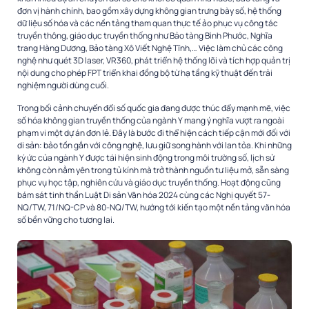
đơn vị hành chính, bao gồm xây dựng không gian trưng bày số, hệ thống
dữ liệu số hóa và các nền tảng tham quan thực tế ảo phục vụ công tác
truyền thông, giáo dục truyền thống như Bảo tàng Bình Phước, Nghĩa
trang Hàng Dương, Bảo tàng Xô Viết Nghệ Tĩnh,… Việc làm chủ các công
nghệ như quét 3D laser, VR360, phát triển hệ thống lõi và tích hợp quản trị
nội dung cho phép FPT triển khai đồng bộ từ hạ tầng kỹ thuật đến trải
nghiệm người dùng cuối.
Trong bối cảnh chuyển đổi số quốc gia đang được thúc đẩy mạnh mẽ, việc
số hóa không gian truyền thống của ngành Y mang ý nghĩa vượt ra ngoài
phạm vi một dự án đơn lẻ. Đây là bước đi thể hiện cách tiếp cận mới đối với
di sản: bảo tồn gắn với công nghệ, lưu giữ song hành với lan tỏa. Khi những
ký ức của ngành Y được tái hiện sinh động trong môi trường số, lịch sử
không còn nằm yên trong tủ kính mà trở thành nguồn tư liệu mở, sẵn sàng
phục vụ học tập, nghiên cứu và giáo dục truyền thống. Hoạt động cũng
bám sát tinh thần Luật Di sản Văn hóa 2024 cùng các Nghị quyết 57-
NQ/TW, 71/NQ-CP và 80-NQ/TW, hướng tới kiến tạo một nền tảng văn hóa
số bền vững cho tương lai.