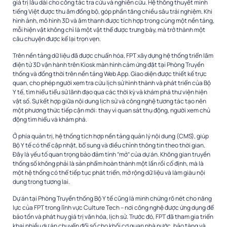
giá trị lâu dài cho công tác tra cứu và nghiên cứu. Hệ thống thuyết minh
tiếng Việt được thu âm đồng bộ, góp phần tăng chiều sâu trải nghiệm. Khi
hình ảnh, mô hình 3D và âm thanh được tích hợp trong cùng một nền tảng,
mỗi hiện vật không chỉ là một vật thể được trưng bày, mà trở thành một
câu chuyện được kể lại trọn vẹn.
Trên nền tảng dữ liệu đã được chuẩn hóa, FPT xây dựng hệ thống triển lãm
điện tử 3D vận hành trên Kiosk màn hình cảm ứng đặt tại Phòng Truyền
thống và đồng thời trên nền tảng Web App. Giao diện được thiết kế trực
quan, cho phép người xem tra cứu lịch sử hình thành và phát triển của Bộ
Y tế, tìm hiểu tiểu sử lãnh đạo qua các thời kỳ và khám phá thư viện hiện
vật số. Sự kết hợp giữa nội dung lịch sử và công nghệ tương tác tạo nên
một phương thức tiếp cận mới: thay vì quan sát thụ động, người xem chủ
động tìm hiểu và khám phá.
Ở phía quản trị, hệ thống tích hợp nền tảng quản lý nội dung (CMS), giúp
Bộ Y tế có thể cập nhật, bổ sung và điều chỉnh thông tin theo thời gian.
Đây là yếu tố quan trọng bảo đảm tính “mở” của dự án. Không gian truyền
thống số không phải là sản phẩm hoàn thành một lần rồi cố định, mà là
một hệ thống có thể tiếp tục phát triển, mở rộng dữ liệu và làm giàu nội
dung trong tương lai.
Dự án tại Phòng Truyền thống Bộ Y tế cũng là minh chứng rõ nét cho năng
lực của FPT trong lĩnh vực Culture Tech – nơi công nghệ được ứng dụng để
bảo tồn và phát huy giá trị văn hóa, lịch sử. Trước đó, FPT đã tham gia triển
khai nhiều dự án chuyển đổi số cho khối cơ quan nhà nước, bảo tàng và