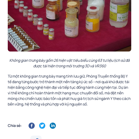
Không gian trưng bày gồm 26 hiện vật tiêu biểu cùng 63 tư liệu lịch sử đã
được tái hiện trong môi trường 3D và VR360
Từ một không gian trưng bày mang tính lưu giữ, Phòng Truyền thống Bộ Y
tế đang từng bước trở thành một nền tảng ký ức số – nơi quá khứ được tái
hiện bằng công nghệ hiện đại và tiếp tục đồng hành cùng hiện tại. Dự án
vì thế không chỉ hoàn thành một hạng mục chuyển đổi số, mà đặt nền
móng cho chiến lược bảo tồn và phát huy giá trị lịch sử ngành Y theo cách
bền vững, hệ thống và phù hợp với kỷ nguyên số.
Chia sẻ: