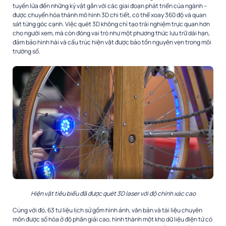
tuyến lửa đến những kỷ vật gắn với các giai đoạn phát triển của ngành –
được chuyển hóa thành mô hình 3D chi tiết, có thể xoay 360 độ và quan
sát từng góc cạnh. Việc quét 3D không chỉ tạo trải nghiệm trực quan hơn
cho người xem, mà còn đóng vai trò như một phương thức lưu trữ dài hạn,
đảm bảo hình hài và cấu trúc hiện vật được bảo tồn nguyên vẹn trong môi
trường số.
Hiện vật tiêu biểu đã được quét 3D laser với độ chính xác cao
Cùng với đó, 63 tư liệu lịch sử gồm hình ảnh, văn bản và tài liệu chuyên
môn được số hóa ở độ phân giải cao, hình thành một kho dữ liệu điện tử có