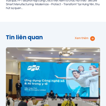
Vừa qua, FPT đã phối hợp cùng Cisco Việt Nam tổ chức hội thảo “Secure
Smart Manufacturing: Modernize – Protect – Transform” tại Hưng Yên, thu
hút sự quan...
Tin liên quan
Xem thêm