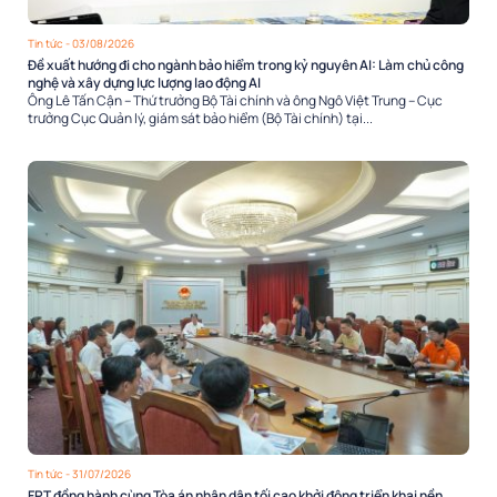
Tin tức
- 03/08/2026
Đề xuất hướng đi cho ngành bảo hiểm trong kỷ nguyên AI: Làm chủ công
nghệ và xây dựng lực lượng lao động AI
Ông Lê Tấn Cận – Thứ trưởng Bộ Tài chính và ông Ngô Việt Trung – Cục
trưởng Cục Quản lý, giám sát bảo hiểm (Bộ Tài chính) tại...
Tin tức
- 31/07/2026
FPT đồng hành cùng Tòa án nhân dân tối cao khởi động triển khai nền