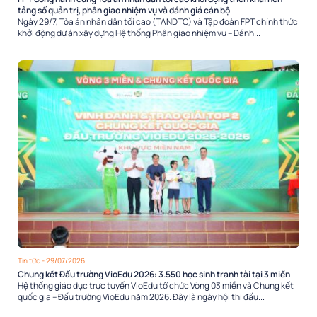
tảng số quản trị, phân giao nhiệm vụ và đánh giá cán bộ
Ngày 29/7, Tòa án nhân dân tối cao (TANDTC) và Tập đoàn FPT chính thức
khởi động dự án xây dựng Hệ thống Phân giao nhiệm vụ – Đánh...
Tin tức
- 29/07/2026
Chung kết Đấu trường VioEdu 2026: 3.550 học sinh tranh tài tại 3 miền
Hệ thống giáo dục trực tuyến VioEdu tổ chức Vòng 03 miền và Chung kết
quốc gia – Đấu trường VioEdu năm 2026. Đây là ngày hội thi đấu...