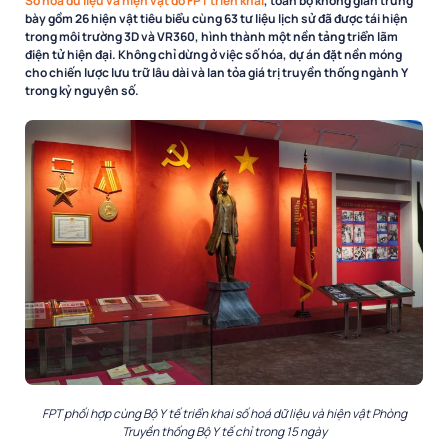
Số hóa dữ liệu và hiện vật do FPT triển khai
, toàn bộ không gian trưng
bày gồm 26 hiện vật tiêu biểu cùng 63 tư liệu lịch sử đã được tái hiện
trong môi trường 3D và VR360, hình thành một nền tảng triển lãm
điện tử hiện đại. Không chỉ dừng ở việc số hóa, dự án đặt nền móng
cho chiến lược lưu trữ lâu dài và lan tỏa giá trị truyền thống ngành Y
trong kỷ nguyên số.
FPT phối hợp cùng Bộ Y tế triển khai số hoá dữ liệu và hiện vật Phòng
Truyền thống Bộ Y tế chỉ trong 15 ngày