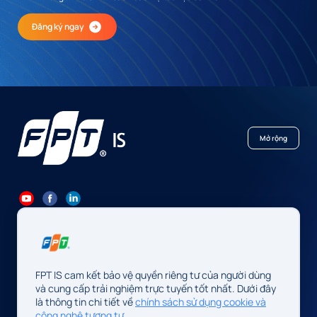
Đăng ký ngay
Mở rộng
84 24 7300 7373
-
84 24 3562 6000
Contact@fpt.com
FPT IS cam kết bảo vệ quyền riêng tư của người dùng
Trụ sở: Số 10 phố Phạm Văn Bạch, P. Cầu Giấy, Hà Nội, Việt Nam
và cung cấp trải nghiệm trực tuyến tốt nhất. Dưới đây
là thông tin chi tiết về
chính sách sử dụng cookie và
Cơ quan chủ quản: Công ty TNHH FPT IS
công nghệ tương tự.