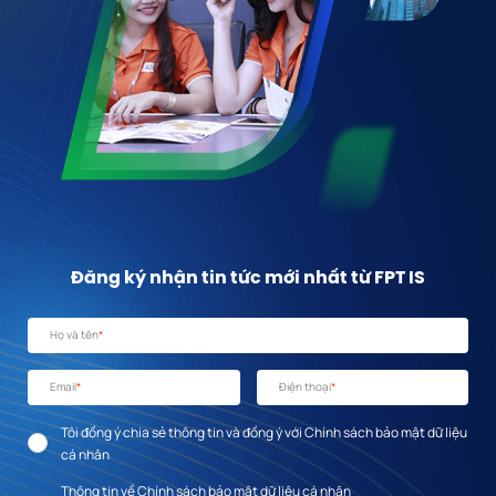
Đăng ký nhận tin tức mới nhất từ FPT IS
Họ và tên
*
Email
*
Điện thoại
*
Tôi đồng ý chia sẻ thông tin và đồng ý với Chính sách bảo mật dữ liệu
cá nhân
Thông tin về Chính sách bảo mật dữ liệu cá nhân