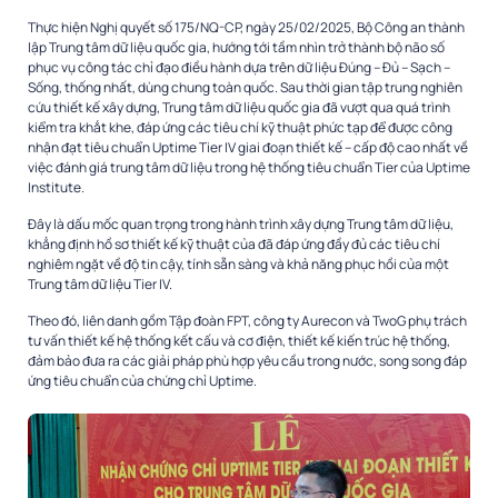
Thực hiện Nghị quyết số 175/NQ-CP, ngày 25/02/2025, Bộ Công an thành
lập Trung tâm dữ liệu quốc gia, hướng tới tầm nhìn trở thành bộ não số
phục vụ công tác chỉ đạo điều hành dựa trên dữ liệu Đúng – Đủ – Sạch –
Sống, thống nhất, dùng chung toàn quốc. Sau thời gian tập trung nghiên
cứu thiết kế xây dựng, Trung tâm dữ liệu quốc gia đã vượt qua quá trình
kiểm tra khắt khe, đáp ứng các tiêu chí kỹ thuật phức tạp để được công
nhận đạt tiêu chuẩn Uptime Tier IV giai đoạn thiết kế – cấp độ cao nhất về
việc đánh giá trung tâm dữ liệu trong hệ thống tiêu chuẩn Tier của Uptime
Institute.
Đây là dấu mốc quan trọng trong hành trình xây dựng Trung tâm dữ liệu,
khẳng định hồ sơ thiết kế kỹ thuật của đã đáp ứng đầy đủ các tiêu chí
nghiêm ngặt về độ tin cậy, tính sẵn sàng và khả năng phục hồi của một
Trung tâm dữ liệu Tier IV.
Theo đó, liên danh gồm Tập đoàn FPT, công ty Aurecon và TwoG phụ trách
tư vấn thiết kế hệ thống kết cấu và cơ điện, thiết kế kiến trúc hệ thống,
đảm bảo đưa ra các giải pháp phù hợp yêu cầu trong nước, song song đáp
ứng tiêu chuẩn của chứng chỉ Uptime.