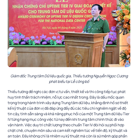
Giám đốc Trung tâm Dữ liệu quốc gia, Thiếu tướng Nguyễn Ngọc Cương
phát biểu tại Lễ công bố
Thiếu tướng đề nghị các đơn vị tư vấn, thiết kế và thi công tiếp tục phát
huy tinh thần trách nhiệm, nỗ lực cao nhất trong. Đây là dấu mốc quan
trọng trong hành trình xây dựng Trung tâm dữ liệu, khẳng định hồ sơ thiết
kế kỹ thuật của đơn vị đã đáp ứng đầy đủ các tiêu chí nghiêm ngặt về độ
tin cậy, tính sẵn sàng và khả năng phục hồi của một Trung tâm dữ liệu Tier
IV từng hạng mục công việc từ nay đến khi trung tâm chính thức đi vào
vận hành. Việc duy trì chất lượng theo chuẩn Tier IV đòi hỏi sự phối hợp
chặt chẽ, chuyên môn sâu và cam kết nghiêm túc về tiến độ, kỹ thuật và
an toàn. Đây không chỉ là nhiệm vụ kỹ thuật mà còn là sứ mệnh góp phần