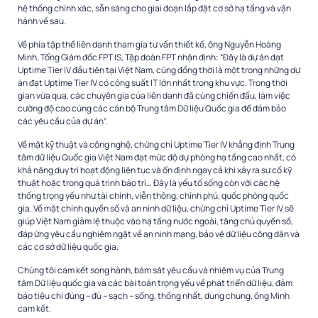
hệ thống chính xác, sẵn sàng cho giai đoạn lắp đặt cơ sở hạ tầng và vận
hành về sau.
Về phía tập thể liên danh tham gia tư vấn thiết kế, ông Nguyễn Hoàng
Minh, Tổng Giám đốc FPT IS, Tập đoàn FPT nhận định: “Đây là dự án đạt
Uptime Tier IV đầu tiên tại Việt Nam, cũng đồng thời là một trong những dự
án đạt Uptime Tier IV có công suất IT lớn nhất trong khu vực. Trong thời
gian vừa qua, các chuyên gia của liên danh đã cùng chiến đấu, làm việc
cường độ cao cùng các cán bộ Trung tâm Dữ liệu Quốc gia để đảm bảo
các yêu cầu của dự án”.
Về mặt kỹ thuật và công nghệ, chứng chỉ Uptime Tier IV khẳng định Trung
tâm dữ liệu Quốc gia Việt Nam đạt mức độ dự phòng hạ tầng cao nhất, có
khả năng duy trì hoạt động liên tục và ổn định ngay cả khi xảy ra sự cố kỹ
thuật hoặc trong quá trình bảo trì… Đây là yếu tố sống còn với các hệ
thống trọng yếu như tài chính, viễn thông, chính phủ, quốc phòng quốc
gia. Về mặt chính quyền số và an ninh dữ liệu, chứng chỉ Uptime Tier IV sẽ
giúp Việt Nam giảm lệ thuộc vào hạ tầng nước ngoài, tăng chủ quyền số,
đáp ứng yêu cầu nghiêm ngặt về an ninh mạng, bảo vệ dữ liệu công dân và
các cơ sở dữ liệu quốc gia.
Chúng tôi cam kết song hành, bám sát yêu cầu và nhiệm vụ của Trung
tâm Dữ liệu quốc gia và các bài toán trọng yếu về phát triển dữ liệu, đảm
bảo tiêu chí đúng – đủ – sạch – sống, thống nhất, dùng chung, ông Minh
cam kết.