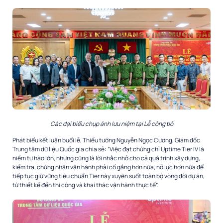
Các đại biểu chụp ảnh lưu niệm tại Lễ công bố
Phát biểu kết luận buổi lễ, Thiếu tướng Nguyễn Ngọc Cương, Giám đốc
Trung tâm dữ liệu Quốc gia chia sẻ: “Việc đạt chứng chỉ Uptime Tier IV là
niềm tự hào lớn, nhưng cũng là lời nhắc nhở cho cả quá trình xây dựng,
kiểm tra, chứng nhận vận hành phải cố gắng hơn nữa, nỗ lực hơn nữa để
tiếp tục giữ vững tiêu chuẩn Tier này xuyên suốt toàn bộ vòng đời dự án,
từ thiết kế đến thi công và khai thác vận hành thực tế”.