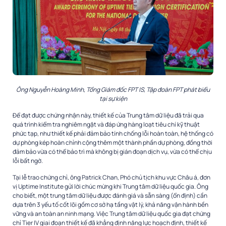
Ông Nguyễn Hoàng Minh, Tổng Giám đốc FPT IS, Tập đoàn FPT phát biểu
tại sự kiện
Để đạt được chứng nhận này, thiết kế của Trung tâm dữ liệu đã trải qua
quá trình kiểm tra nghiêm ngặt và đáp ứng hàng loạt tiêu chí kỹ thuật
phức tạp, như thiết kế phải đảm bảo tính chống lỗi hoàn toàn, hệ thống có
dự phòng kép hoàn chỉnh cộng thêm một thành phần dự phòng, đồng thời
đảm bảo vừa có thể bảo trì mà không bị gián đoạn dịch vụ, vừa có thể chịu
lỗi bất ngờ.
Tại lễ trao chứng chỉ, ông Patrick Chan, Phó chủ tịch khu vực Châu á, đơn
vị Uptime Institute gửi lời chúc mừng khi Trung tâm dữ liệu quốc gia. Ông
cho biết, một trung tâm dữ liệu được đánh giá và sẵn sàng (ổn định) cần
dựa trên 3 yếu tố cốt lõi gồm cơ sở hạ tầng vật lý, khả năng vận hành bền
vững và an toàn an ninh mạng. Việc Trung tâm dữ liệu quốc gia đạt chứng
chỉ Tier IV giai đoạn thiết kế đã khẳng định năng lực hoạch định, thiết kế