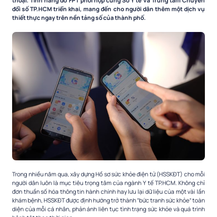
thoại. Tính năng do FPT phối hợp cùng Sở Y tế và Trung tâm Chuyển
đổi số TP.HCM triển khai, mang đến cho người dân thêm một dịch vụ
thiết thực ngay trên nền tảng số của thành phố.
Trong nhiều năm qua, xây dựng Hồ sơ sức khỏe điện tử (HSSKĐT) cho mỗi
người dân luôn là mục tiêu trọng tâm của ngành Y tế TP.HCM. Không chỉ
đơn thuần số hóa thông tin hành chính hay lưu lại dữ liệu của một vài lần
khám bệnh, HSSKĐT được định hướng trở thành “bức tranh sức khỏe” toàn
diện của mỗi cá nhân, phản ánh liên tục tình trạng sức khỏe và quá trình