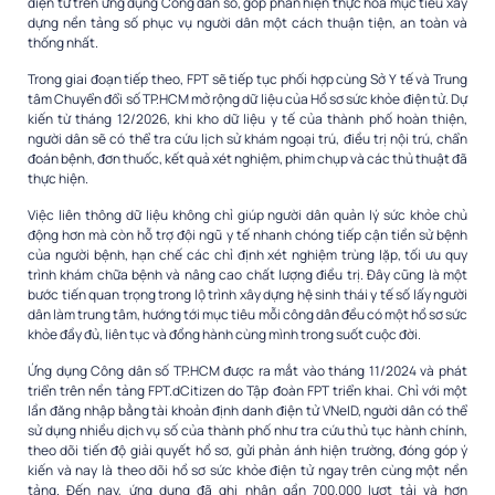
điện tử trên ứng dụng Công dân số, góp phần hiện thực hóa mục tiêu xây
dựng nền tảng số phục vụ người dân một cách thuận tiện, an toàn và
thống nhất.
Trong giai đoạn tiếp theo, FPT sẽ tiếp tục phối hợp cùng Sở Y tế và Trung
tâm Chuyển đổi số TP.HCM mở rộng dữ liệu của Hồ sơ sức khỏe điện tử. Dự
kiến từ tháng 12/2026, khi kho dữ liệu y tế của thành phố hoàn thiện,
người dân sẽ có thể tra cứu lịch sử khám ngoại trú, điều trị nội trú, chẩn
đoán bệnh, đơn thuốc, kết quả xét nghiệm, phim chụp và các thủ thuật đã
thực hiện.
Việc liên thông dữ liệu không chỉ giúp người dân quản lý sức khỏe chủ
động hơn mà còn hỗ trợ đội ngũ y tế nhanh chóng tiếp cận tiền sử bệnh
của người bệnh, hạn chế các chỉ định xét nghiệm trùng lặp, tối ưu quy
trình khám chữa bệnh và nâng cao chất lượng điều trị. Đây cũng là một
bước tiến quan trọng trong lộ trình xây dựng hệ sinh thái y tế số lấy người
dân làm trung tâm, hướng tới mục tiêu mỗi công dân đều có một hồ sơ sức
khỏe đầy đủ, liên tục và đồng hành cùng mình trong suốt cuộc đời.
Ứng dụng Công dân số TP.HCM được ra mắt vào tháng 11/2024 và phát
triển trên nền tảng FPT.dCitizen do Tập đoàn FPT triển khai. Chỉ với một
lần đăng nhập bằng tài khoản định danh điện tử VNeID, người dân có thể
sử dụng nhiều dịch vụ số của thành phố như tra cứu thủ tục hành chính,
theo dõi tiến độ giải quyết hồ sơ, gửi phản ánh hiện trường, đóng góp ý
kiến và nay là theo dõi hồ sơ sức khỏe điện tử ngay trên cùng một nền
tảng. Đến nay, ứng dụng đã ghi nhận gần 700.000 lượt tải và hơn