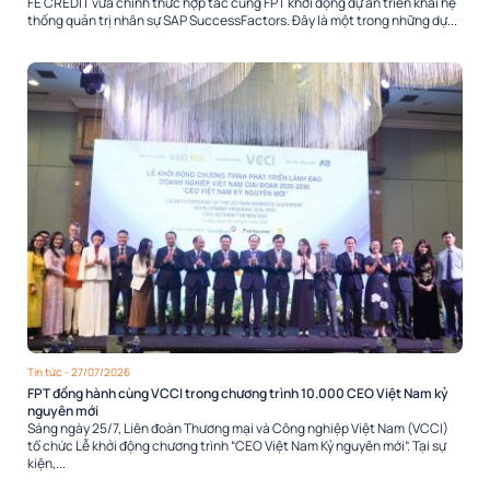
FE CREDIT vừa chính thức hợp tác cùng FPT khởi động dự án triển khai hệ
thống quản trị nhân sự SAP SuccessFactors. Đây là một trong những dự...
Tin tức
- 27/07/2026
FPT đồng hành cùng VCCI trong chương trình 10.000 CEO Việt Nam kỷ
nguyên mới
Sáng ngày 25/7, Liên đoàn Thương mại và Công nghiệp Việt Nam (VCCI)
tổ chức Lễ khởi động chương trình “CEO Việt Nam Kỷ nguyên mới”. Tại sự
kiện,...