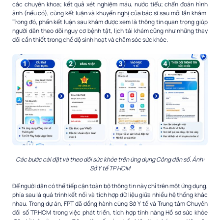
các chuyên khoa; kết quả xét nghiệm máu, nước tiểu; chẩn đoán hình
ảnh (nếu có), cùng kết luận và khuyến nghị của bác sĩ sau mỗi lần khám.
Trong đó, phần kết luận sau khám được xem là thông tin quan trọng giúp
người dân theo dõi nguy cơ bệnh tật, lịch tái khám cũng như những thay
đổi cần thiết trong chế độ sinh hoạt và chăm sóc sức khỏe.
Các bước cài đặt và theo dõi sức khỏe trên ứng dụng Công dân số. Ảnh:
Sở Y tế TP HCM
Để người dân có thể tiếp cận toàn bộ thông tin này chỉ trên một ứng dụng,
phía sau là quá trình kết nối và tích hợp dữ liệu giữa nhiều hệ thống khác
nhau. Trong dự án, FPT đã đồng hành cùng Sở Y tế và Trung tâm Chuyển
đổi số TP.HCM trong việc phát triển, tích hợp tính năng Hồ sơ sức khỏe