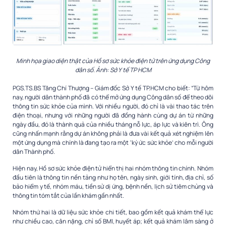
Minh họa giao diện thật của Hồ sơ sức khỏe điện tử trên ứng dụng Công
dân số. Ảnh: Sở Y tế TP HCM
PGS.TS.BS Tăng Chí Thượng – Giám đốc Sở Y tế TP.HCM cho biết: “Từ hôm
nay, người dân thành phố đã có thể mở ứng dụng Công dân số để theo dõi
thông tin sức khỏe của mình. Với nhiều người, đó chỉ là vài thao tác trên
điện thoại, nhưng với những người đã đồng hành cùng dự án từ những
ngày đầu, đó là thành quả của nhiều tháng nỗ lực, áp lực và kiên trì. Ông
cũng nhấn mạnh rằng dự án không phải là đưa vài kết quả xét nghiệm lên
một ứng dụng mà chính là đang tạo ra một ‘ký ức sức khỏe’ cho mỗi người
dân Thành phố.
Hiện nay, Hồ sơ sức khỏe điện tử hiển thị hai nhóm thông tin chính. Nhóm
đầu tiên là thông tin nền tảng như họ tên, ngày sinh, giới tính, địa chỉ, số
bảo hiểm y tế, nhóm máu, tiền sử dị ứng, bệnh nền, lịch sử tiêm chủng và
thông tin tóm tắt của lần khám gần nhất.
Nhóm thứ hai là dữ liệu sức khỏe chi tiết, bao gồm kết quả khám thể lực
như chiều cao, cân nặng, chỉ số BMI, huyết áp; kết quả khám lâm sàng ở