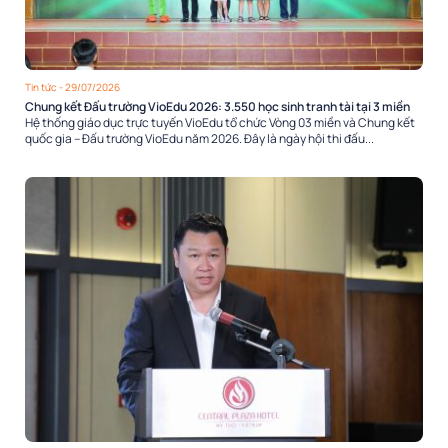
Tin tức
- 29/07/2026
Chung kết Đấu trường VioEdu 2026: 3.550 học sinh tranh tài tại 3 miền
Hệ thống giáo dục trực tuyến VioEdu tổ chức Vòng 03 miền và Chung kết
quốc gia – Đấu trường VioEdu năm 2026. Đây là ngày hội thi đấu...