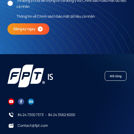
Tôi đồng ý chia sẻ thông tin và đồng ý với Chính sách bảo mật dữ liệu
cá nhân
Thông tin về Chính sách bảo mật dữ liệu cá nhân
Đăng ký ngay
Mở rộng
84 24 7300 7373
-
84 24 3562 6000
Contact@fpt.com