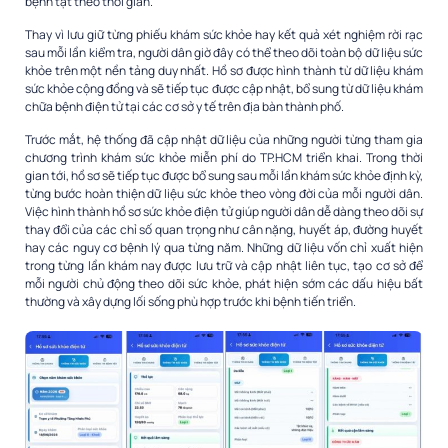
bệnh tật theo thời gian.
Thay vì lưu giữ từng phiếu khám sức khỏe hay kết quả xét nghiệm rời rạc
sau mỗi lần kiểm tra, người dân giờ đây có thể theo dõi toàn bộ dữ liệu sức
khỏe trên một nền tảng duy nhất. Hồ sơ được hình thành từ dữ liệu khám
sức khỏe cộng đồng và sẽ tiếp tục được cập nhật, bổ sung từ dữ liệu khám
chữa bệnh điện tử tại các cơ sở y tế trên địa bàn thành phố.
Trước mắt, hệ thống đã cập nhật dữ liệu của những người từng tham gia
chương trình khám sức khỏe miễn phí do TP.HCM triển khai. Trong thời
gian tới, hồ sơ sẽ tiếp tục được bổ sung sau mỗi lần khám sức khỏe định kỳ,
từng bước hoàn thiện dữ liệu sức khỏe theo vòng đời của mỗi người dân.
Việc hình thành hồ sơ sức khỏe điện tử giúp người dân dễ dàng theo dõi sự
thay đổi của các chỉ số quan trọng như cân nặng, huyết áp, đường huyết
hay các nguy cơ bệnh lý qua từng năm. Những dữ liệu vốn chỉ xuất hiện
trong từng lần khám nay được lưu trữ và cập nhật liên tục, tạo cơ sở để
mỗi người chủ động theo dõi sức khỏe, phát hiện sớm các dấu hiệu bất
thường và xây dựng lối sống phù hợp trước khi bệnh tiến triển.