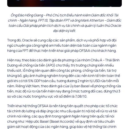
Ông Đào Hồng Giang – Phó Chủ tịch Điều hành kiêm Giám đốc Khối Tài
chính – Ngân hàng, FPT IS, Tập đoàn FPT và ông Mark Atherton – Giám đốc
toàn cầu Giải pháp phân tích dịch vụ tài chính và quản lý tuân thủ Oracle
đại diện ký kết.
Trong đó, Oracle sẽ cung cấp các sản phẩm, dịch vụ và phối hợp với đội
ngũ chuyên gia công nghệ am hiểu toàn diện bài toán của ngành ngân
hàng của
FPT
để thực hiện triển khai giải pháp OFSAA cho khách hàng.
Hiện nay, theo báo cáo đánh giá đa phương của nhóm Châu Á – Thái Bình
Dương về chống rửa tiền (APG) cho thấy, thị trường chứng kiến nhiều
thiếu sót, lỗ hổng liên quan đến công tác phòng, chống rửa tiền, tài trợ
khủng bố, gây ảnh hưởng nghiêm trọng đến các nền kinh tế trên toàn thế
giới khi có tới 5% GDP toàn cầu, tương đương 2 nghìn tỷ USD rửa tiền mỗi
năm. Riêng Việt Nam, theo đánh giá của Ủy ban Basel về phòng chống rửa
tiền, mức độ rủi ro rửa tiền hiện nay đang ở mức tương đối cao, đứng thứ 3
so với các nước trong khu vực với số điểm là 7,08/10.
Triển khai hệ thống OFSAA là nền tảng tiên quyết cho phép các tổ chức
tài chính đo lường và đáp ứng các nhu cầu quản trị nội bộ về rủi ro và tài
chính nói riêng, các quy định trong ngành Ngân hàng trên quốc tế nói
chung như: Hiệp ước Basel (Basel Accords) về quy định và tiêu chuẩn
giám sát hoạt động của các ngân hàng, giúp bảo vệ hệ thống tài chính