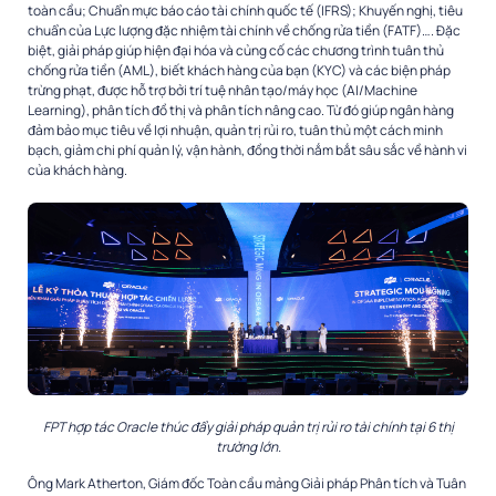
toàn cầu; Chuẩn mực báo cáo tài chính quốc tế (IFRS); Khuyến nghị, tiêu
chuẩn của Lực lượng đặc nhiệm tài chính về chống rửa tiền (FATF)…. Đặc
biệt, giải pháp giúp hiện đại hóa và củng cố các chương trình tuân thủ
chống rửa tiền (AML), biết khách hàng của bạn (KYC) và các biện pháp
trừng phạt, được hỗ trợ bởi trí tuệ nhân tạo/máy học (AI/Machine
Learning), phân tích đồ thị và phân tích nâng cao. Từ đó giúp ngân hàng
đảm bảo mục tiêu về lợi nhuận, quản trị rủi ro, tuân thủ một cách minh
bạch, giảm chi phí quản lý, vận hành, đồng thời nắm bắt sâu sắc về hành vi
của khách hàng.
FPT hợp tác Oracle thúc đẩy giải pháp quản trị rủi ro tài chính tại 6 thị
trường lớn.
Ông Mark Atherton, Giám đốc Toàn cầu mảng Giải pháp Phân tích và Tuân