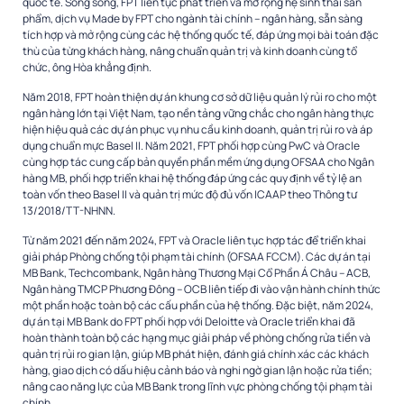
quốc tế. Song song, FPT liên tục phát triển và mở rộng hệ sinh thái sản
phẩm, dịch vụ Made by FPT cho ngành tài chính – ngân hàng, sẵn sàng
tích hợp và mở rộng cùng các hệ thống quốc tế, đáp ứng mọi bài toán đặc
thù của từng khách hàng, nâng chuẩn quản trị và kinh doanh cùng tổ
chức, ông Hòa khẳng định.
Năm 2018, FPT hoàn thiện dự án khung cơ sở dữ liệu quản lý rủi ro cho một
ngân hàng lớn tại Việt Nam, tạo nền tảng vững chắc cho ngân hàng thực
hiện hiệu quả các dự án phục vụ nhu cầu kinh doanh, quản trị rủi ro và áp
dụng chuẩn mực Basel II. Năm 2021, FPT phối hợp cùng PwC và Oracle
cùng hợp tác cung cấp bản quyền phần mềm ứng dụng OFSAA cho Ngân
hàng MB, phối hợp triển khai hệ thống đáp ứng các quy định về tỷ lệ an
toàn vốn theo Basel II và quản trị mức độ đủ vốn ICAAP theo Thông tư
13/2018/TT-NHNN.
Từ năm 2021 đến năm 2024, FPT và Oracle liên tục hợp tác để triển khai
giải pháp Phòng chống tội phạm tài chính (OFSAA FCCM). Các dự án tại
MB Bank, Techcombank, Ngân hàng Thương Mại Cổ Phần Á Châu – ACB,
Ngân hàng TMCP Phương Đông – OCB liên tiếp đi vào vận hành chính thức
một phần hoặc toàn bộ các cấu phần của hệ thống. Đặc biệt, năm 2024,
dự án tại MB Bank do FPT phối hợp với Deloitte và Oracle triển khai đã
hoàn thành toàn bộ các hạng mục giải pháp về phòng chống rửa tiền và
quản trị rủi ro gian lận, giúp MB phát hiện, đánh giá chính xác các khách
hàng, giao dịch có dấu hiệu cảnh báo và nghi ngờ gian lận hoặc rửa tiền;
nâng cao năng lực của MB Bank trong lĩnh vực phòng chống tội phạm tài
chính.