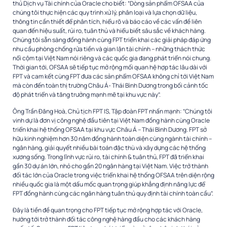
thủ Dịch vụ Tài chính của Oracle cho biết: “Dòng sản phẩm OFSAA của
chúng tôi thực hiện các quy trình xử lý, phân loại và lựa chọn dữ liệu,
thông tin cần thiết để phân tích, hiểu rõ và báo cáo về các vấn đề liên
quan đến hiệu suất, rủi ro, tuân thủ và hiểu biết sâu sắc về khách hàng.
Chúng tôi sẵn sàng đồng hành cùng FPT triển khai các giải pháp đáp ứng
nhu cầu phòng chống rửa tiền và gian lận tài chính – những thách thức
nổi cộm tại Việt Nam nói riêng và các quốc gia đang phát triển nói chung.
Thời gian tới, OFSAA sẽ tiếp tục mở rộng mối quan hệ hợp tác lâu dài với
FPT và cam kết cùng FPT đưa các sản phẩm OFSAA không chỉ tới Việt Nam
mà còn đến toàn thị trường Châu Á- Thái Bình Dương trong bối cảnh tốc
độ phát triển và tăng trưởng mạnh mẽ tại khu vực này”.
Ông Trần Đăng Hoà, Chủ tịch FPT IS, Tập đoàn FPT nhấn mạnh: “Chúng tôi
vinh dự là đơn vị công nghệ đầu tiên tại Việt Nam đồng hành cùng Oracle
triển khai hệ thống OFSAA tại khu vực Châu Á – Thái Bình Dương. FPT sở
hữu kinh nghiệm hơn 30 năm đồng hành toàn diện cùng ngành tài chính –
ngân hàng, giải quyết nhiều bài toán đặc thù và xây dựng các hệ thống
xương sống. Trong lĩnh vực rủi ro, tài chính & tuân thủ, FPT đã triển khai
gần 30 dự án lớn, nhỏ cho gần 20 ngân hàng tại Việt Nam. Việc trở thành
đối tác lớn của Oracle trong việc triển khai hệ thống OFSAA trên diện rộng
nhiều quốc gia là một dấu mốc quan trọng giúp khẳng định năng lực để
FPT đồng hành cùng các ngân hàng tuân thủ quy định tài chính toàn cầu”.
Đây là tiền đề quan trọng cho FPT tiếp tục mở rộng hợp tác với Oracle,
hướng tới trở thành đối tác công nghệ hàng đầu cho các khách hàng