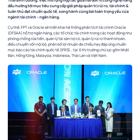
Thái Bình Dương. Việc mở rộng hợp tác giữa hai đơn vị công nghệ hàng
đầu hướng tới mục tiêu cung cấp giải pháp quản trị rủi ro, tài chính &
tuân thủ đạt chuẩn quốc tế, song hành cùng bài toán trọng yếu của
ngành tài chính – ngân hàng.
Cụ thể, FPT và Oracle sẽ triển khai hệ thống phân tích tài chính Oracle
(OFSAA) hỗ trợ ngân hàng, các tổ chức tài chính trong các hoạt động như
phòng chống rửa tiền, quản lý tài sản nợ có, quản lý rủi ro thanh khoản,
điều chuyển vốn nội bộ, phân bổ lợi nhuận đa chiều hay đáp ứng chuẩn
mực báo cáo tài chính quốc tế (IFRS)… tại 6 thị trường chủ lực gồm Nhật
Bản, Hồng Kông, Malaysia, Indonesia, Thái Lan và Việt Nam.