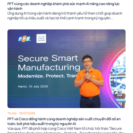
FPT cùng các doanh nghiệp khám phá sức mạnh AI nâng cao năng lực
vận hành
Ứng dụng AI trong vận hành đang trở thành yếu tố then chốt giúp doanh
nghiệp tối ưu hiệu suất và tạo lợi thế cạnh tranh trong kỷ nguyên...
Tin tức
- 16/07/2026
FPT và Cisco đồng hành cùng doanh nghiệp sản xuất chuyển đổi số an
toàn, bứt phá hiệu suất trong kỷ nguyên AI
Vừa qua, FPT đã phối hợp cùng Cisco Việt Nam tổ chức hội thảo “Secure