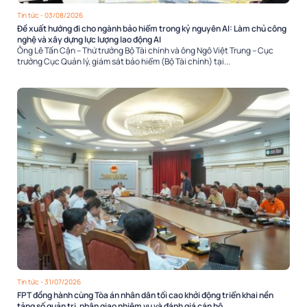
Tin tức
- 03/08/2026
Đề xuất hướng đi cho ngành bảo hiểm trong kỷ nguyên AI: Làm chủ công
nghệ và xây dựng lực lượng lao động AI
Ông Lê Tấn Cận – Thứ trưởng Bộ Tài chính và ông Ngô Việt Trung – Cục
trưởng Cục Quản lý, giám sát bảo hiểm (Bộ Tài chính) tại...
Tin tức
- 31/07/2026
FPT đồng hành cùng Tòa án nhân dân tối cao khởi động triển khai nền
tảng số quản trị, phân giao nhiệm vụ và đánh giá cán bộ