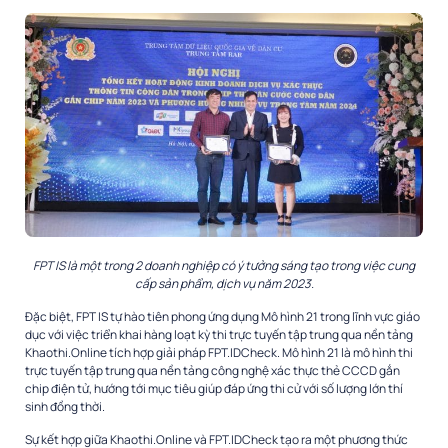
FPT IS là một trong 2 doanh nghiệp có ý tưởng sáng tạo trong việc cung
cấp sản phẩm, dịch vụ năm 2023.
Đặc biệt, FPT IS tự hào tiên phong ứng dụng Mô hình 21 trong lĩnh vực giáo
dục với việc triển khai hàng loạt kỳ thi trực tuyến tập trung qua nền tảng
Khaothi.Online tích hợp giải pháp FPT.IDCheck. Mô hình 21 là mô hình thi
trực tuyến tập trung qua nền tảng công nghệ xác thực thẻ CCCD gắn
chip điện tử, hướng tới mục tiêu giúp đáp ứng thi cử với số lượng lớn thí
sinh đồng thời.
Sự kết hợp giữa Khaothi.Online và FPT.IDCheck tạo ra một phương thức