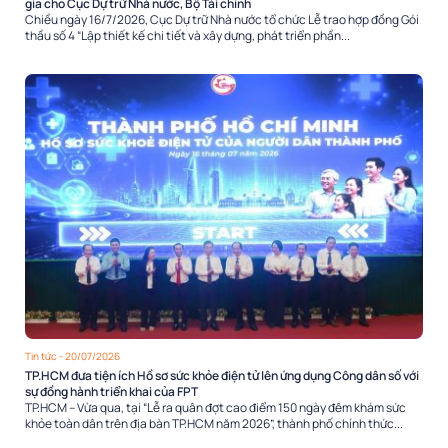
gia cho Cục Dự trữ Nhà nước, Bộ Tài chính
Chiều ngày 16/7/2026, Cục Dự trữ Nhà nước tổ chức Lễ trao hợp đồng Gói
thầu số 4 “Lập thiết kế chi tiết và xây dựng, phát triển phần...
Tin tức
- 20/07/2026
TP.HCM đưa tiện ích Hồ sơ sức khỏe điện tử lên ứng dụng Công dân số với
sự đồng hành triển khai của FPT
TP.HCM – Vừa qua, tại “Lễ ra quân đợt cao điểm 150 ngày đêm khám sức
khỏe toàn dân trên địa bàn TP.HCM năm 2026”, thành phố chính thức...