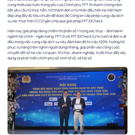
cùng nhiều bài toán trọng yếu của Chính phủ, FPT IS nhanh chóng nắm
bắt yêu cầu từ thực tiễn, trở thành đơn vị tư nhân đầu tiên tại Việt Nam
đáp ứng đầy đủ tiêu chuẩn để được Bộ Công an cấp phép cung cấp dịch
vụ xác thực thẻ CCCD gắn chip qua giải pháp FPT.IDCheck.
Hiện nay, giải pháp đang chiếm thị phần số 1 trong xác thực – định danh
ngành tài chính – ngân hàng. FPT IS với FPT.IDCheck tự tin luôn là đơn vị đi
đầu trong việc cung cấp dịch vụ này, đảm bảo độ tin cậy 100%, hướng tới
phục vụ hàng trăm nghìn người dùng/tháng, góp phần vào công cuộc
chuyển đổi số tại các cơ quan, tổ chức, doanh nghiệp, từ đó thúc đẩy xây
dựng và phát triển chính phủ số, kinh tế số, xã hội số.