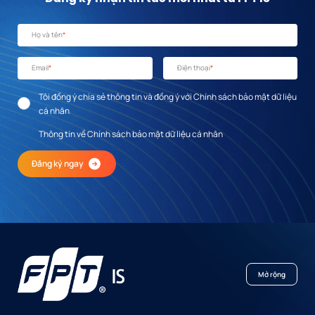
Họ và tên
*
Email
*
Điện thoại
*
Tôi đồng ý chia sẻ thông tin và đồng ý với Chính sách bảo mật dữ liệu
cá nhân
Thông tin về Chính sách bảo mật dữ liệu cá nhân
Đăng ký ngay
Mở rộng