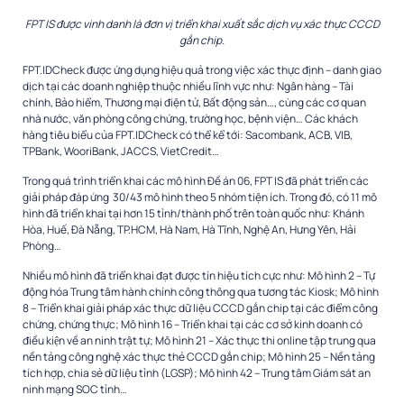
FPT IS được vinh danh là đơn vị triển khai xuất sắc dịch vụ xác thực CCCD
gắn chip.
FPT.IDCheck được ứng dụng hiệu quả trong việc xác thực định – danh giao
dịch tại các doanh nghiệp thuộc nhiều lĩnh vực như: Ngân hàng – Tài
chính, Bảo hiểm, Thương mại điện tử, Bất động sản…, cùng các cơ quan
nhà nước, văn phòng công chứng, trường học, bệnh viện… Các khách
hàng tiêu biểu của FPT.IDCheck có thể kể tới: Sacombank, ACB, VIB,
TPBank, WooriBank, JACCS, VietCredit…
Trong quá trình triển khai các mô hình Đề án 06, FPT IS đã phát triển các
giải pháp đáp ứng 30/43 mô hình theo 5 nhóm tiện ích. Trong đó, có 11 mô
hình đã triển khai tại hơn 15 tỉnh/thành phố trên toàn quốc như: Khánh
Hòa, Huế, Đà Nẵng, TP.HCM, Hà Nam, Hà Tĩnh, Nghệ An, Hưng Yên, Hải
Phòng…
Nhiều mô hình đã triển khai đạt được tín hiệu tích cực như: Mô hình 2 – Tự
động hóa Trung tâm hành chính công thông qua tương tác Kiosk; Mô hình
8 – Triển khai giải pháp xác thực dữ liệu CCCD gắn chip tại các điểm công
chứng, chứng thực; Mô hình 16 – Triển khai tại các cơ sở kinh doanh có
điều kiện về an ninh trật tự; Mô hình 21 – Xác thực thi online tập trung qua
nền tảng công nghệ xác thực thẻ CCCD gắn chip; Mô hình 25 – Nền tảng
tích hợp, chia sẻ dữ liệu tỉnh (LGSP); Mô hình 42 – Trung tâm Giám sát an
ninh mạng SOC tỉnh…