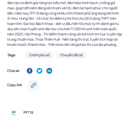
đào tạo và đánh giá năng lực kiểu mới, đảm bảo minh bạch, chống giả
mạo, giúp tiết kiệm đáng kể chi phí xã hội, đem lại hạnh phúc cho người
dân. Hiện nay, FPT IS đang cùng nhiều tỉnh/thành phố ứng dụng Mô hình
21 như: Hưng Yên – tổ chức thí điểm kỳ thi thử cho 26 trường THPT trên
toàn tỉnh; Đại học Bách Khoa – đơn vị đầu tiên tổ chức kỳ thi đánh giá tư
duy xét chọn tuyển sinh đại học cho hơn 17.000 thí sinh trên toàn quốc
năm 2023; Hải Phòng – Thí điểm thành công với mô hình thi trực tuyến tập
trung chuẩn hóa; Thừa Thiên Huế – Nền tảng thi trực tuyến tích hợp tài
khoản HueS; Khánh Hòa – Triển khai nền tảng khảo thí của địa phương…
Tags:
Chính phủ số
Chuyển đổi số
Chia sẻ:
Copy link
FPT IS