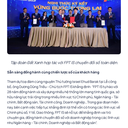
Tập đoàn Đất Xanh hợp tác với FPT IS chuyển đổi số toàn diện.
Sẵn sàng đồng hành cùng chiến lược số của khách hàng
Tham dự toạ đàm cùng nguyên Thủ tướng Israel Ehud Barak tại Lễ công
bố, ông Dương Dũng Triều – Chủ tịch FPT IS khẳng định: “FPT IS tự hào với
28 năm đồng hành và xây dựng nhiều hệ thống lớn mang tính quốc gia, sở
hữu năng lực trải rộng trong nhiều lĩnh vực từ Chính phủ, Ngân hàng – Tài
chính, Bất động sản, Tài chính công, Doanh nghiệp…Trong giai đoạn hiện
nay, bên cạnh việc tiếp tục khẳng định lợi thế vốn có trong các lĩnh vực về
Chính phủ số, Y tế, Giao thông, FPT IS sẽ nỗ lực để khẳng định vai trò
chuyên gia, đồng hành chuyển đổi số với doanh nghiệp trong các lĩnh vực
như Ngân hàng – Tài chính, Doanh nghiệp và Bất động sản”.