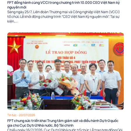
FPT đồng hành cùng VCCI trong chương trình 10.000 CEO Việt Nam kỷ
nguyên mới
Sáng ngày 25/7, Liên đoàn Thương mại và Công nghiệp Việt Nam (VCCI)
tổ chức Lễ khởi động chương trình “CEO Việt Nam Kỷ nguyên mới”. Tại sự
kiện,...
Tin tức
- 20/07/2026
FPT chung sức triển khai Trung tâm giám sát và điều hành Dự trữ quốc
gia cho Cục Dự trữ Nhà nước, Bộ Tài chính
Chiều ngày 16/7/2026, Cục Dự trữ Nhà nước tổ chức Lễ trao hợp đồng Gói