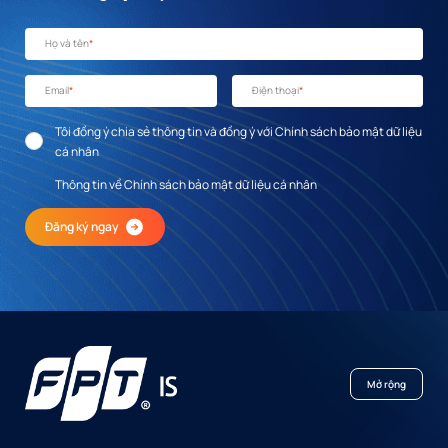
Họ và tên
*
Email
*
Điện thoại
*
Tôi đồng ý chia sẻ thông tin và đồng ý với Chính sách bảo mật dữ liệu
cá nhân
Thông tin về Chính sách bảo mật dữ liệu cá nhân
Đăng ký ngay
Mở rộng