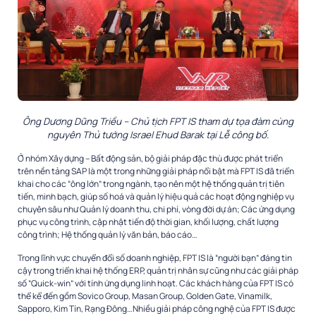
Ông Dương Dũng Triều – Chủ tịch FPT IS tham dự tọa đàm cùng
nguyên Thủ tướng Israel Ehud Barak tại Lễ công bố.
Ở nhóm Xây dựng – Bất động sản, bộ giải pháp đặc thù được phát triển
trên nền tảng SAP là một trong những giải pháp nổi bật mà FPT IS đã triển
khai cho các “ông lớn” trong ngành, tạo nên một hệ thống quản trị tiên
tiến, minh bạch, giúp số hoá và quản lý hiệu quả các hoạt động nghiệp vụ
chuyên sâu như Quản lý doanh thu, chi phí, vòng đời dự án; Các ứng dụng
phục vụ công trình, cập nhật tiến độ thời gian, khối lượng, chất lượng
công trình; Hệ thống quản lý văn bản, báo cáo…
Trong lĩnh vực chuyển đổi số doanh nghiệp, FPT IS là “người bạn” đáng tin
cậy trong triển khai hệ thống ERP, quản trị nhân sự cũng như các giải pháp
số “Quick-win” với tính ứng dụng linh hoạt. Các khách hàng của FPT IS có
thể kể đến gồm Sovico Group, Masan Group, Golden Gate, Vinamilk,
Sapporo, Kim Tín, Rạng Đông…Nhiều giải pháp công nghệ của FPT IS được