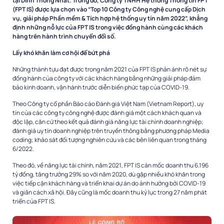
tại Dinh Thống Nhất. Trong đó, Công ty TNHH Hệ thống Thông tin FPT
(FPT IS) được lựa chọn vào “Top 10 Công ty Công nghệ cung cấp Dịch
vụ, giải pháp Phần mềm & Tích hợp hệ thống uy tín năm 2022”, khẳng
định những nỗ lực của FPT IS trong việc đồng hành cùng các khách
hàng trên hành trình chuyển đổi số.
Lấy khó khăn làm cơ hội để bứt phá
Những thành tựu đạt được trong năm 2021 của FPT IS phản ánh rõ nét sự
đồng hành của công ty với các khách hàng bằng những giải pháp đảm
bảo kinh doanh, vận hành trước diễn biến phức tạp của COVID-19.
Theo Công ty cổ phần Báo cáo Đánh giá Việt Nam (Vietnam Report), uy
tín của các công ty công nghệ được đánh giá một cách khách quan và
độc lập, căn cứ theo kết quả đánh giá năng lực tài chính doanh nghiệp;
đánh giá uy tín doanh nghiệp trên truyền thông bằng phương pháp Media
coding; khảo sát đối tượng nghiên cứu và các bên liên quan trong tháng
6/2022.
Theo đó, về năng lực tài chính, năm 2021, FPT IS cán mốc doanh thu 6.196
tỷ đồng, tăng trưởng 29% so với năm 2020, dù gặp nhiều khó khăn trong
việc tiếp cận khách hàng và triển khai dự án do ảnh hưởng bởi COVID-19
và giãn cách xã hội. Đây cũng là mốc doanh thu kỷ lục trong 27 năm phát
triển của FPT IS.