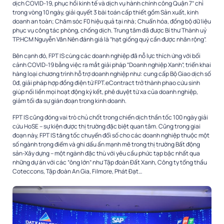
dịch COVID-19, phục hồi kinh tế và dịch vụ hành chính công Quận 7” chỉ
trong vòng 10 ngày, giải quyết 3 bài toán cấp thiết gồm Sản xuất, kinh
doanh an toàn; Chăm sóc F0 hiệu quả tại nhà; Chuẩn hóa, đồng bộ dữ liệu
phục vụ công tác phòng, chống dịch. Trung tâm đã được Bí thư Thành uỷ
TP.HCM Nguyễn Văn Nên đánh giá là “hạt giống quý cần được nhân rộng”.
Bên cạnh đó, FPT IS cùng các doanh nghiệp đã nỗ lực thích ứng với bối
cảnh COVID-19 bằng việc ra mắt giải pháp “Doanh nghiệp Xanh”, triển khai
hàng loại chương trình hỗ trợ doanh nghiệp như: cung cấp Bộ Giao dịch số
0đ, giải pháp hợp đồng điện tử FPT.eContract trở thành phao cứu sinh
giúp nối liền mọi hoạt động ký kết, phê duyệt từ xa của doanh nghiệp,
giảm tối đa sự gián đoạn trong kinh doanh.
FPT IS cũng đóng vai trò chủ chốt trong chiến dịch thần tốc 100 ngày giải
cứu HoSE – sự kiện được thị trường đặc biệt quan tâm. Cũng trong giai
đoạn này, FPT IS tăng tốc chuyển đổi số cho các doanh nghiệp thuộc một
số ngành trọng điểm và ghi dấu ấn mạnh mẽ trong thị trường Bất động
sản-Xây dựng – một ngành đặc thù với yêu cầu phức tạp bậc nhất qua
những dự án với các “ông lớn” như Tập đoàn Đất Xanh, Công ty tổng thầu
Coteccons, Tập đoàn An Gia, Filmore, Phát Đạt…