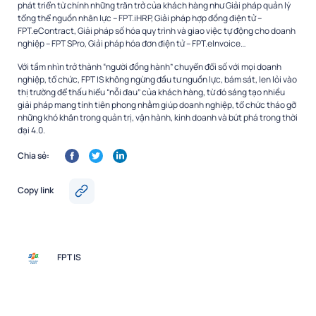
phát triển từ chính những trăn trở của khách hàng như Giải pháp quản lý
tổng thể nguồn nhân lực – FPT.iHRP, Giải pháp hợp đồng điện tử –
FPT.eContract, Giải pháp số hóa quy trình và giao việc tự động cho doanh
nghiệp – FPT SPro, Giải pháp hóa đơn điện tử – FPT.eInvoice…
Với tầm nhìn trở thành “người đồng hành” chuyển đổi số với mọi doanh
nghiệp, tổ chức, FPT IS không ngừng đầu tư nguồn lực, bám sát, len lỏi vào
thị trường để thấu hiểu “nỗi đau” của khách hàng, từ đó sáng tạo nhiều
giải pháp mang tính tiên phong nhằm giúp doanh nghiệp, tổ chức tháo gỡ
những khó khăn trong quản trị, vận hành, kinh doanh và bứt phá trong thời
đại 4.0.
Chia sẻ:
Copy link
FPT IS