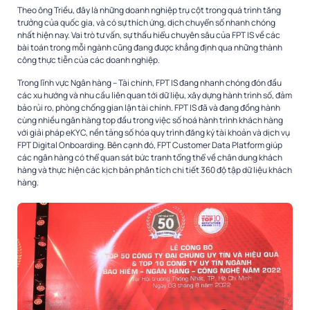
Theo ông Triều, đây là những doanh nghiệp trụ cột trong quá trình tăng
trưởng của quốc gia, và có sự thích ứng, dịch chuyển số nhanh chóng
nhất hiện nay. Vai trò tư vấn, sự thấu hiểu chuyên sâu của FPT IS về các
bài toán trong mỗi ngành cũng đang được khẳng định qua những thành
công thực tiễn của các doanh nghiệp.
Trong lĩnh vực Ngân hàng – Tài chính, FPT IS đang nhanh chóng đón đầu
các xu hướng và nhu cầu liên quan tới dữ liệu, xây dựng hành trình số, đảm
bảo rủi ro, phòng chống gian lận tài chính. FPT IS đã và đang đồng hành
cùng nhiều ngân hàng top đầu trong việc số hoá hành trình khách hàng
với giải pháp eKYC, nền tảng số hóa quy trình đăng ký tài khoản và dịch vụ
FPT Digital Onboarding. Bên cạnh đó, FPT Customer Data Platform giúp
các ngân hàng có thể quan sát bức tranh tổng thể về chân dung khách
hàng và thực hiện các kịch bản phân tích chi tiết 360 độ tập dữ liệu khách
hàng.