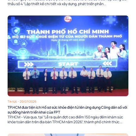
thầu số 4 “Lập thiết kế chi tiết và xây dựng, phát triển phần...
Tin tức
- 20/07/2026
TP.HCM đưa tiện ích Hồ sơ sức khỏe điện tử lên ứng dụng Công dân số với
sự đồng hành triển khai của FPT
TP.HCM – Vừa qua, tại “Lễ ra quân đợt cao điểm 150 ngày đêm khám sức
khỏe toàn dân trên địa bàn TP.HCM năm 2026”, thành phố chính thức...