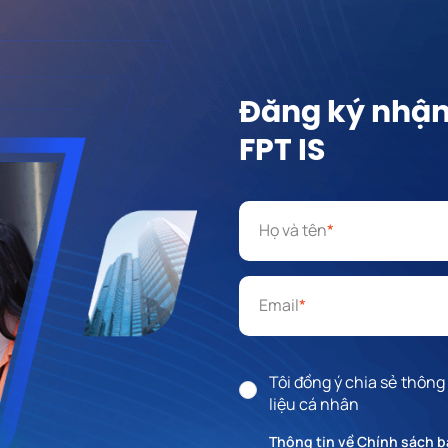
Đăng ký nhận 
FPT IS
Họ và tên
*
Email
*
Tôi đồng ý chia sẻ thông
liệu cá nhân
Thông tin về Chính sách b