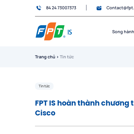
84 24 73007373
Contact@fpt
Song hành
Trang chủ
›
Tin tức
Tin tức
FPT IS hoàn thành chương t
Cisco