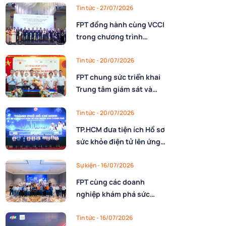
nhân lực
Tin tức
- 27/07/2026
FPT đồng hành cùng VCCI
trong chương trình
10.000 CEO Việt Nam kỷ
nguyên mới
Tin tức
- 20/07/2026
FPT chung sức triển khai
Trung tâm giám sát và
điều hành Dự trữ quốc gia
cho Cục Dự trữ Nhà nước,
Tin tức
- 20/07/2026
Bộ Tài chính
TP.HCM đưa tiện ích Hồ sơ
sức khỏe điện tử lên ứng
dụng Công dân số với sự
đồng hành triển khai của
Sự kiện
- 16/07/2026
FPT
FPT cùng các doanh
nghiệp khám phá sức
mạnh AI nâng cao năng
lực vận hành
Tin tức
- 16/07/2026