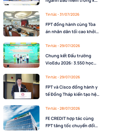
ngành bảo hiểm trong kỷ
nguyên AI: Làm chủ công
nghệ và xây dựng lực
Tin tức
- 31/07/2026
lượng lao động AI
FPT đồng hành cùng Tòa
án nhân dân tối cao khởi
động triển khai nền tảng
số quản trị, phân giao
Tin tức
- 29/07/2026
nhiệm vụ và đánh giá cán
Chung kết Đấu trường
bộ
VioEdu 2026: 3.550 học
sinh tranh tài tại 3 miền
Tin tức
- 29/07/2026
FPT và Cisco đồng hành y
tế Đồng Tháp kiến tạo hệ
sinh thái thông minh trên
nền tảng AI
Tin tức
- 28/07/2026
FE CREDIT hợp tác cùng
FPT tăng tốc chuyển đổi
số trong quản trị nguồn