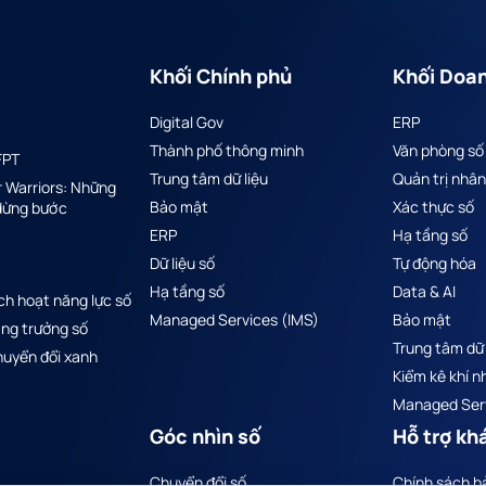
Khối Chính phủ
Khối Doa
Digital Gov
ERP
Thành phố thông minh
Văn phòng số
FPT
Trung tâm dữ liệu
Quản trị nhân
r Warriors: Những
Bảo mật
Xác thực số
 dừng bước
ERP
Hạ tầng số
Dữ liệu số
Tự động hóa
Hạ tầng số
Data & AI
ch hoạt năng lực số
Managed Services (IMS)
Bảo mật
ng trưởng số
Trung tâm dữ 
uyển đổi xanh
Kiểm kê khí n
Managed Serv
Góc nhìn số
Hỗ trợ kh
Chuyển đổi số
Chính sách b