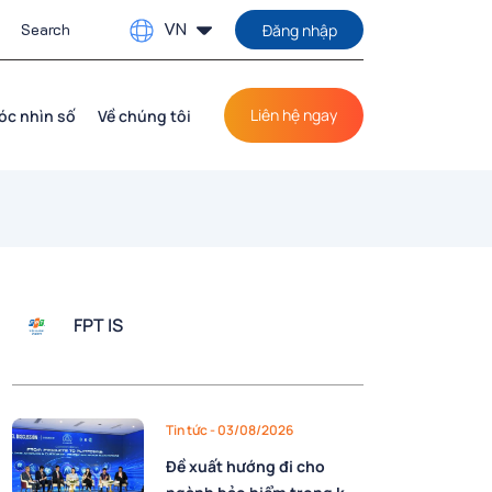
VN
Đăng nhập
Liên hệ ngay
óc nhìn số
Về chúng tôi
FPT IS
Tin tức
- 03/08/2026
Đề xuất hướng đi cho