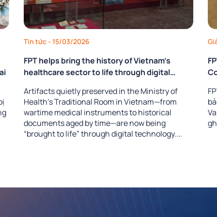
Tin tức
- 15/03/2026
Gi
FPT helps bring the history of Vietnam’s
FP
ai
healthcare sector to life through digital
Co
technology
Artifacts quietly preserved in the Ministry of
FP
bị
Health’s Traditional Room in Vietnam—from
bả
ng
wartime medical instruments to historical
Va
documents aged by time—are now being
ghi
“brought to life” through digital technology....