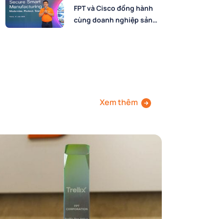
FPT và Cisco đồng hành
cùng doanh nghiệp sản
xuất chuyển đổi số an
toàn, bứt phá hiệu suất
trong kỷ nguyên AI
Xem thêm