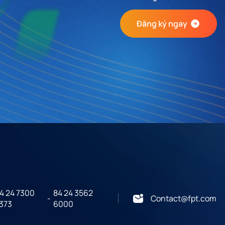
Đăng ký ngay
4 24 7300
84 24 3562
-
Contact@fpt.com
373
6000