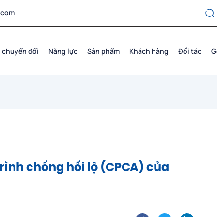
.com
 chuyển đổi
Năng lực
Sản phẩm
Khách hàng
Đối tác
G
rình chống hối lộ (CPCA) của