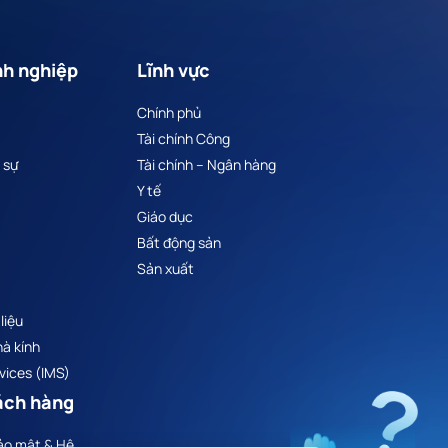
nh nghiệp
Lĩnh vực
Chính phủ
Tài chính Công
 sự
Tài chính – Ngân hàng
Y tế
Giáo dục
Bất động sản
Sản xuất
liệu
hà kính
ices (IMS)
ách hàng
ảo mật & Hệ