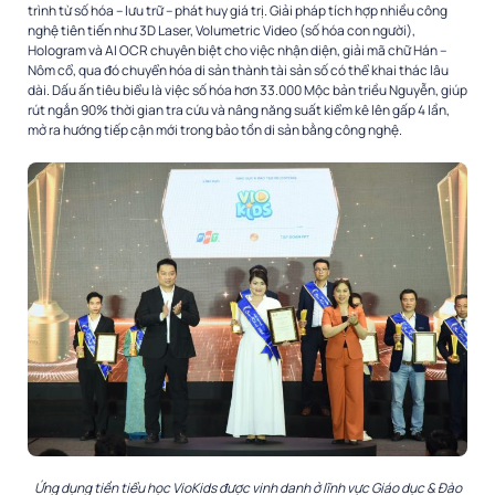
trình từ số hóa – lưu trữ – phát huy giá trị. Giải pháp tích hợp nhiều công
nghệ tiên tiến như 3D Laser, Volumetric Video (số hóa con người),
Hologram và AI OCR chuyên biệt cho việc nhận diện, giải mã chữ Hán –
Nôm cổ, qua đó chuyển hóa di sản thành tài sản số có thể khai thác lâu
dài. Dấu ấn tiêu biểu là việc số hóa hơn 33.000 Mộc bản triều Nguyễn, giúp
rút ngắn 90% thời gian tra cứu và nâng năng suất kiểm kê lên gấp 4 lần,
mở ra hướng tiếp cận mới trong bảo tồn di sản bằng công nghệ.
Ứng dụng tiền tiểu học VioKids được vinh danh ở lĩnh vực Giáo dục & Đào