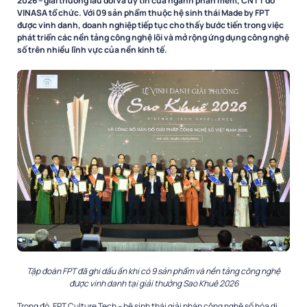
2026 – giải thưởng lâu đời và uy tín của ngành phần mềm, CNTT do
VINASA tổ chức. Với 09 sản phẩm thuộc hệ sinh thái Made by FPT
được vinh danh, doanh nghiệp tiếp tục cho thấy bước tiến trong việc
phát triển các nền tảng công nghệ lõi và mở rộng ứng dụng công nghệ
số trên nhiều lĩnh vực của nền kinh tế.
Tập đoàn FPT đã ghi dấu ấn khi có 9 sản phẩm và nền tảng công nghệ
được vinh danh tại giải thưởng Sao Khuê 2026
Trong đó, FPT Culture Tech – hệ sinh thái giải pháp công nghệ số hóa di