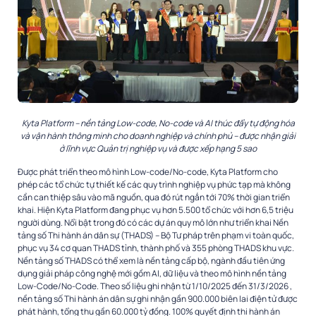
Kyta Platform – nền tảng Low-code, No-code và AI thúc đẩy tự động hóa
và vận hành thông minh cho doanh nghiệp và chính phủ – được nhận giải
ở lĩnh vực Quản trị nghiệp vụ và được xếp hạng 5 sao
Được phát triển theo mô hình Low-code/No-code, Kyta Platform cho
phép các tổ chức tự thiết kế các quy trình nghiệp vụ phức tạp mà không
cần can thiệp sâu vào mã nguồn, qua đó rút ngắn tới 70% thời gian triển
khai. Hiện Kyta Platform đang phục vụ hơn 5.500 tổ chức với hơn 6,5 triệu
người dùng. Nổi bật trong đó có các dự án quy mô lớn như triển khai Nền
tảng số Thi hành án dân sự (THADS) – Bộ Tư pháp trên phạm vi toàn quốc,
phục vụ 34 cơ quan THADS tỉnh, thành phố và 355 phòng THADS khu vực.
Nền tảng số THADS có thể xem là nền tảng cấp bộ, ngành đầu tiên ứng
dụng giải pháp công nghệ mới gồm AI, dữ liệu và theo mô hình nền tảng
Low-Code/No-Code. Theo số liệu ghi nhận từ 1/10/2025 đến 31/3/2026 ,
nền tảng số Thi hành án dân sự ghi nhận gần 900.000 biên lai điện tử được
phát hành, tổng thu gần 60.000 tỷ đồng. 100% quyết định thi hành án