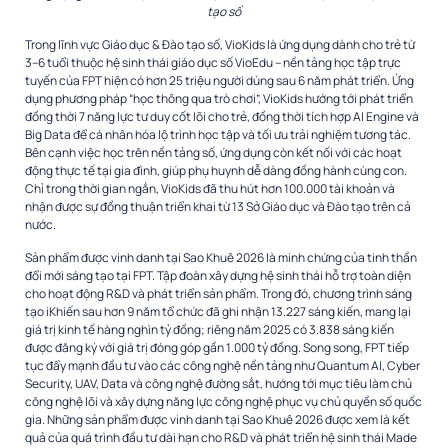
tạo số
Trong lĩnh vực Giáo dục & Đào tạo số, VioKids là ứng dụng dành cho trẻ từ
3–6 tuổi thuộc hệ sinh thái giáo dục số VioEdu – nền tảng học tập trực
tuyến của FPT hiện có hơn 25 triệu người dùng sau 6 năm phát triển. Ứng
dụng phương pháp “học thông qua trò chơi”, VioKids hướng tới phát triển
đồng thời 7 năng lực tư duy cốt lõi cho trẻ, đồng thời tích hợp AI Engine và
Big Data để cá nhân hóa lộ trình học tập và tối ưu trải nghiệm tương tác.
Bên cạnh việc học trên nền tảng số, ứng dụng còn kết nối với các hoạt
động thực tế tại gia đình, giúp phụ huynh dễ dàng đồng hành cùng con.
Chỉ trong thời gian ngắn, VioKids đã thu hút hơn 100.000 tài khoản và
nhận được sự đồng thuận triển khai từ 13 Sở Giáo dục và Đào tạo trên cả
nước.
Sản phẩm được vinh danh tại Sao Khuê 2026 là minh chứng của tinh thần
đổi mới sáng tạo tại FPT. Tập đoàn xây dựng hệ sinh thái hỗ trợ toàn diện
cho hoạt động R&D và phát triển sản phẩm. Trong đó, chương trình sáng
tạo iKhiến sau hơn 9 năm tổ chức đã ghi nhận 13.227 sáng kiến, mang lại
giá trị kinh tế hàng nghìn tỷ đồng; riêng năm 2025 có 3.838 sáng kiến
được đăng ký với giá trị đóng góp gần 1.000 tỷ đồng. Song song, FPT tiếp
tục đẩy mạnh đầu tư vào các công nghệ nền tảng như Quantum AI, Cyber
Security, UAV, Data và công nghệ đường sắt, hướng tới mục tiêu làm chủ
công nghệ lõi và xây dựng năng lực công nghệ phục vụ chủ quyền số quốc
gia. Những sản phẩm được vinh danh tại Sao Khuê 2026 được xem là kết
quả của quá trình đầu tư dài hạn cho R&D và phát triển hệ sinh thái Made