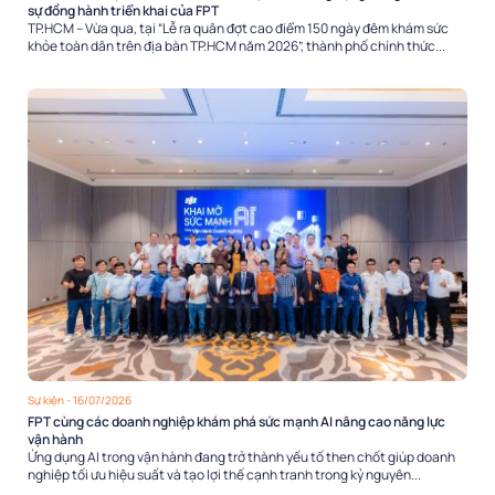
sự đồng hành triển khai của FPT
TP.HCM – Vừa qua, tại “Lễ ra quân đợt cao điểm 150 ngày đêm khám sức
khỏe toàn dân trên địa bàn TP.HCM năm 2026”, thành phố chính thức...
Sự kiện
- 16/07/2026
FPT cùng các doanh nghiệp khám phá sức mạnh AI nâng cao năng lực
vận hành
Ứng dụng AI trong vận hành đang trở thành yếu tố then chốt giúp doanh
nghiệp tối ưu hiệu suất và tạo lợi thế cạnh tranh trong kỷ nguyên...