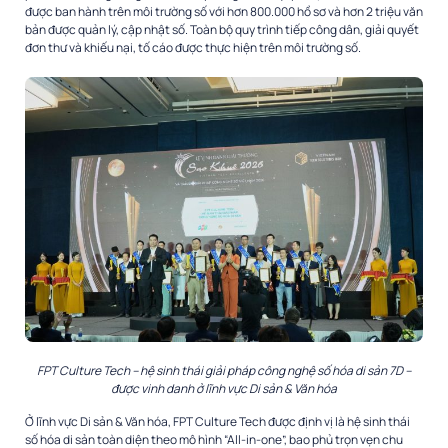
được ban hành trên môi trường số với hơn 800.000 hồ sơ và hơn 2 triệu văn
bản được quản lý, cập nhật số. Toàn bộ quy trình tiếp công dân, giải quyết
đơn thư và khiếu nại, tố cáo được thực hiện trên môi trường số.
FPT Culture Tech – hệ sinh thái giải pháp công nghệ số hóa di sản 7D –
được vinh danh ở lĩnh vực Di sản & Văn hóa
Ở lĩnh vực Di sản & Văn hóa, FPT Culture Tech được định vị là hệ sinh thái
số hóa di sản toàn diện theo mô hình “All-in-one”, bao phủ trọn vẹn chu