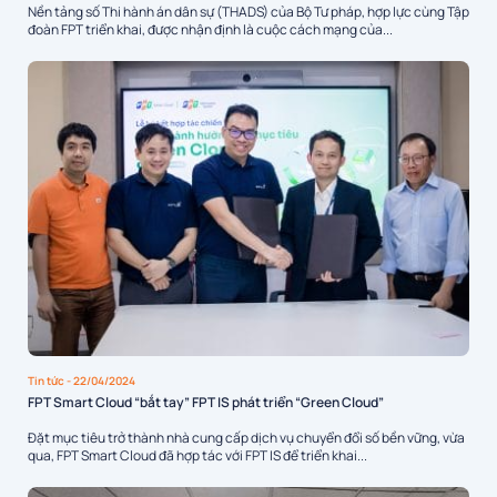
Nền tảng số Thi hành án dân sự (THADS) của Bộ Tư pháp, hợp lực cùng Tập
đoàn FPT triển khai, được nhận định là cuộc cách mạng của...
Tin tức
- 22/04/2024
FPT Smart Cloud “bắt tay” FPT IS phát triển “Green Cloud”
Đặt mục tiêu trở thành nhà cung cấp dịch vụ chuyển đổi số bền vững, vừa
qua, FPT Smart Cloud đã hợp tác với FPT IS để triển khai...