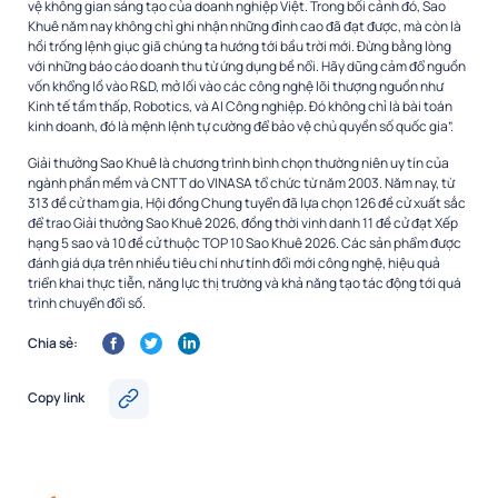
vệ không gian sáng tạo của doanh nghiệp Việt. Trong bối cảnh đó, Sao
Khuê năm nay không chỉ ghi nhận những đỉnh cao đã đạt được, mà còn là
hồi trống lệnh giục giã chúng ta hướng tới bầu trời mới. Đừng bằng lòng
với những báo cáo doanh thu từ ứng dụng bề nổi. Hãy dũng cảm đổ nguồn
vốn khổng lồ vào R&D, mở lối vào các công nghệ lõi thượng nguồn như
Kinh tế tầm thấp, Robotics, và AI Công nghiệp. Đó không chỉ là bài toán
kinh doanh, đó là mệnh lệnh tự cường để bảo vệ chủ quyền số quốc gia”.
Giải thưởng Sao Khuê là chương trình bình chọn thường niên uy tín của
ngành phần mềm và CNTT do VINASA tổ chức từ năm 2003. Năm nay, từ
313 đề cử tham gia, Hội đồng Chung tuyển đã lựa chọn 126 đề cử xuất sắc
để trao Giải thưởng Sao Khuê 2026, đồng thời vinh danh 11 đề cử đạt Xếp
hạng 5 sao và 10 đề cử thuộc TOP 10 Sao Khuê 2026. Các sản phẩm được
đánh giá dựa trên nhiều tiêu chí như tính đổi mới công nghệ, hiệu quả
triển khai thực tiễn, năng lực thị trường và khả năng tạo tác động tới quá
trình chuyển đổi số.
Chia sẻ:
Copy link