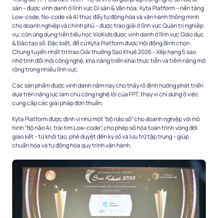
sản – được vinh danh ở lĩnh vực Di sản & Văn hóa; Kyta Platform – nền tảng
Low-code, No-code và AI thúc đẩy tự động hóa và vận hành thông minh
cho doanh nghiệp và chính phủ – được trao giải ở lĩnh vực Quản trị nghiệp
vụ; còn ứng dụng tiền tiểu học VioKids được vinh danh ở lĩnh vực Giáo dục
& Đào tạo số. Đặc biệt, đề cử Kyta Platform được Hội đồng Bình chọn
Chung tuyển nhất trí trao Giải thưởng Sao Khuê 2026 – Xếp hạng 5 sao
nhờ tính đổi mới công nghệ, khả năng triển khai thực tiễn và tiềm năng mở
rộng trong nhiều lĩnh vực.
Các sản phẩm được vinh danh năm nay cho thấy rõ định hướng phát triển
dựa trên năng lực làm chủ công nghệ lõi của FPT, thay vì chỉ dừng ở việc
cung cấp các giải pháp đơn thuần.
Kyta Platform được định vị như một “bộ não số” cho doanh nghiệp với mô
hình “Bộ não AI, trái tim Low-code”, cho phép số hóa toàn trình vòng đời
giao kết – từ khởi tạo, phê duyệt đến ký số và lưu trữ tập trung – giúp
chuẩn hóa và tự động hóa quy trình vận hành.