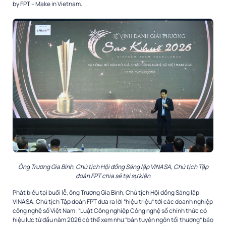
by FPT – Make in Vietnam.
Ông Trương Gia Bình, Chủ tịch Hội đồng Sáng lập VINASA, Chủ tịch Tập
đoàn FPT chia sẻ tại sự kiện
Phát biểu tại buổi lễ, ông Trương Gia Bình, Chủ tịch Hội đồng Sáng lập
VINASA, Chủ tịch Tập đoàn FPT đưa ra lời “hiệu triệu” tới các doanh nghiệp
công nghệ số Việt Nam: “Luật Công nghiệp Công nghệ số chính thức có
hiệu lực từ đầu năm 2026 có thể xem như “bản tuyên ngôn tối thượng” bảo