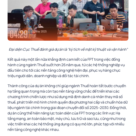
Đại diện Cục Thuế đánh giá dự án là “kỳ tích về mặt kỹ thuật và vận hành”
Kết quả này một lần nữa khẳng định cam kết của FPT trong việc đồng
hành cùng ngành Thuế suốt hơn 26 năm qua, từ các hệ thống nghiệp vụ
đầu tiên cho tới các nền tảng công nghệ hiện đại, phục vụ hàng chục
triệu người dân, doanh nghiệp và đối tác tài chính.
Thành công của dự án không chỉ giúp ngành Thuế hoàn tất bước chuyển
hạ tầng quan trọng mà còn tạo nền tảng vững chắc để triển khai các
chương trình chiến lược như sử dụng mã định danh cá nhân thay mã số
thuế, phát triển mô hình chính quyền địa phương hai cấp và chuẩn hóa dữ
liệu ngành tài chính trong giai đoạn chuyển đổi số 2025–2030. Đồng thời,
dự án cũng thể hiện năng lực toàn diện của FPT trong các lĩnh vực Hạ
tầng mạng, an toàn bảo mật, máy chủ, lưu trữ và sao lưu, cũng như trong
việc triển khai các hệ thống ứng dụng có quy mô lớn, phức tạp với nhiều
nền tảng công nghệ khác nhau.