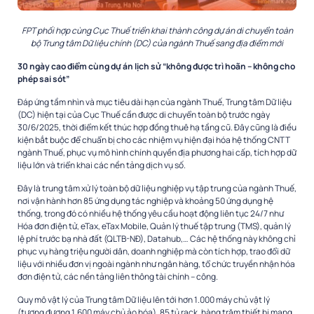
FPT phối hợp cùng Cục Thuế triển khai thành công dự án di chuyển toàn
bộ Trung tâm Dữ liệu chính (DC) của ngành Thuế sang địa điểm mới
30 ngày cao điểm cùng dự án lịch sử “không được trì hoãn – không cho
phép sai sót”
Đáp ứng tầm nhìn và mục tiêu dài hạn của ngành Thuế, Trung tâm Dữ liệu
(DC) hiện tại của Cục Thuế cần được di chuyển toàn bộ trước ngày
30/6/2025, thời điểm kết thúc hợp đồng thuê hạ tầng cũ. Đây cũng là điều
kiện bắt buộc để chuẩn bị cho các nhiệm vụ hiện đại hóa hệ thống CNTT
ngành Thuế, phục vụ mô hình chính quyền địa phương hai cấp, tích hợp dữ
liệu lớn và triển khai các nền tảng dịch vụ số.
Đây là trung tâm xử lý toàn bộ dữ liệu nghiệp vụ tập trung của ngành Thuế,
nơi vận hành hơn 85 ứng dụng tác nghiệp và khoảng 50 ứng dụng hệ
thống, trong đó có nhiều hệ thống yêu cầu hoạt động liên tục 24/7 như
Hóa đơn điện tử, eTax, eTax Mobile, Quản lý thuế tập trung (TMS), quản lý
lệ phí trước bạ nhà đất (QLTB-NĐ), Datahub,… Các hệ thống này không chỉ
phục vụ hàng triệu người dân, doanh nghiệp mà còn tích hợp, trao đổi dữ
liệu với nhiều đơn vị ngoài ngành như ngân hàng, tổ chức truyền nhận hóa
đơn điện tử, các nền tảng liên thông tài chính – công.
Quy mô vật lý của Trung tâm Dữ liệu lên tới hơn 1.000 máy chủ vật lý
(tương đương 1.600 máy chủ ảo hóa), 85 tủ rack, hàng trăm thiết bị mạng,