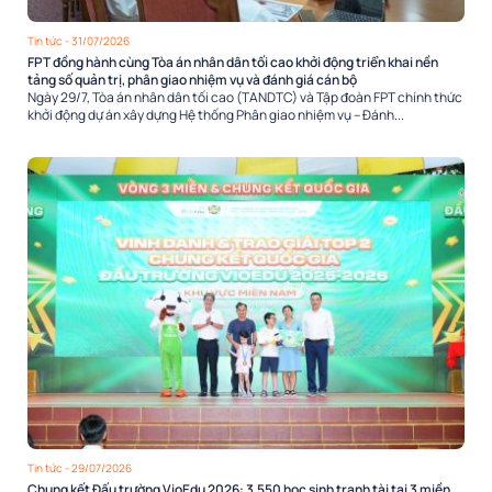
Tin tức
- 31/07/2026
FPT đồng hành cùng Tòa án nhân dân tối cao khởi động triển khai nền
tảng số quản trị, phân giao nhiệm vụ và đánh giá cán bộ
Ngày 29/7, Tòa án nhân dân tối cao (TANDTC) và Tập đoàn FPT chính thức
khởi động dự án xây dựng Hệ thống Phân giao nhiệm vụ – Đánh...
Tin tức
- 29/07/2026
Chung kết Đấu trường VioEdu 2026: 3.550 học sinh tranh tài tại 3 miền