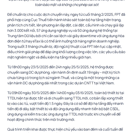
toàn bảo mật và không cho phép sai sót
Để chuẩn bị cho cuộc dịch chuyển này, ngay từ cuối tháng 2/2025, FPT đã
phối hợp cùng Cục Thuế tiến hành khảo sát toàn bộ hạ tầng hiện trạng,
phân tích chi tiết, lên phương án lắp đặt, cài đặt, cấu hình và chạy giả lập
hơn 3.000 kết nối, 57 ứng dụng nghiệp vụ và 50 ứng dụng hệ thống tại
Trung tâm Dữ liệu bởi chỉ cần sai lệch vài giây downtime với ứng dụng Hóa
đơn điện tử hay eTax là có thể ảnh hưởng tới hàng nghìn doanh nghiệp.
Trong suốt 3 tháng chuẩn bị, đội ngũ kỹ thuật của FPT liên tục cập nhật,
điều chỉnh giải pháp để đáp ứng khối lượng công việc lớn, các yêu cầu bảo
mật nghiêm ngặt và điều kiện hạ tầng nhiều giới hạn.
Từ 18h00 ngày 23/5/2025 đến 24h ngày 25/5/2025, hệ thống được
chuyển sang DC dự phòng, vận hành ổn định suốt 19 ngày – một kỳ tích
chưa từng có trong lịch sử ngành Thuế, và cũng là một trong những ca
vận hành DC dự phòng dài nhất trong các dự án CNTT tại Việt Nam.
Từ 09h00 ngày 30/5/2025 đến 14h00 ngày 03/6/2025, toàn bộ thiết bị tại
TTDL hiện tại được tắt và di chuyển sang TTDL mới, cơ bản lắp xong thiết
bị vào các tủ, vượt tiến độ 1.5 ngày. Đây là cơ sở để đội hạ tầng đẩy nhanh
tiến độ đi dây, bật thiết bị và đội ứng dụng đẩy nhanh tiến bộ bật CSDL,
ứng dụng và kiểm tra các ứng dụng tại TTDL mới trước khi chuyển về để
hoạt động chính thức trên môi trường mới.
Quá trình triển khai được thực hiện chủ yếu vào ban đêm và cuối tuần để