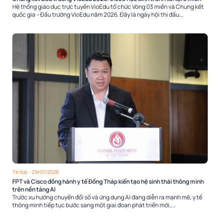
Hệ thống giáo dục trực tuyến VioEdu tổ chức Vòng 03 miền và Chung kết
quốc gia – Đấu trường VioEdu năm 2026. Đây là ngày hội thi đấu...
Tin tức
- 29/07/2026
FPT và Cisco đồng hành y tế Đồng Tháp kiến tạo hệ sinh thái thông minh
trên nền tảng AI
Trước xu hướng chuyển đổi số và ứng dụng AI đang diễn ra mạnh mẽ, y tế
thông minh tiếp tục bước sang một giai đoạn phát triển mới,...