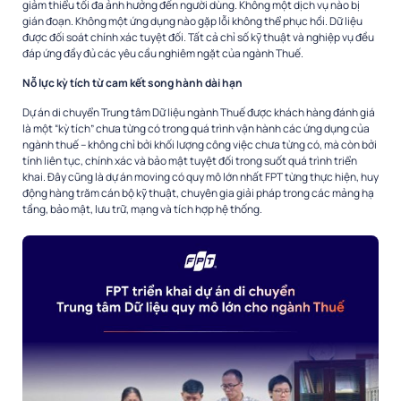
giảm thiểu tối đa ảnh hưởng đến người dùng. Không một dịch vụ nào bị
gián đoạn. Không một ứng dụng nào gặp lỗi không thể phục hồi. Dữ liệu
được đối soát chính xác tuyệt đối. Tất cả chỉ số kỹ thuật và nghiệp vụ đều
đáp ứng đầy đủ các yêu cầu nghiêm ngặt của ngành Thuế.
Nỗ lực kỳ tích từ cam kết song hành dài hạn
Dự án di chuyển Trung tâm Dữ liệu ngành Thuế được khách hàng đánh giá
là một “kỳ tích” chưa từng có trong quá trình vận hành các ứng dụng của
ngành thuế – không chỉ bởi khối lượng công việc chưa từng có, mà còn bởi
tính liên tục, chính xác và bảo mật tuyệt đối trong suốt quá trình triển
khai. Đây cũng là dự án moving có quy mô lớn nhất FPT từng thực hiện, huy
động hàng trăm cán bộ kỹ thuật, chuyên gia giải pháp trong các mảng hạ
tầng, bảo mật, lưu trữ, mạng và tích hợp hệ thống.