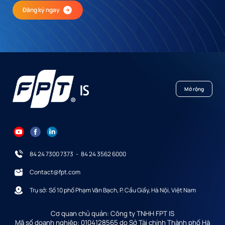
Đăng ký ngay
Mở rộng
84 24 7300 7373
-
84 24 3562 6000
Contact@fpt.com
Trụ sở: Số 10 phố Phạm Văn Bạch, P. Cầu Giấy, Hà Nội, Việt Nam
Cơ quan chủ quản: Công ty TNHH FPT IS
Mã số doanh nghiệp: 0104128565 do Sở Tài chính Thành phố Hà