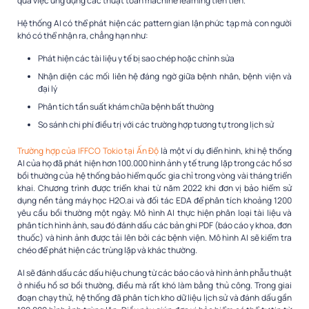
qua việc ứng dụng các thuật toán machine learning tiên tiến.
Hệ thống AI có thể phát hiện các pattern gian lận phức tạp mà con người
khó có thể nhận ra, chẳng hạn như:
Phát hiện các tài liệu y tế bị sao chép hoặc chỉnh sửa
Nhận diện các mối liên hệ đáng ngờ giữa bệnh nhân, bệnh viện và
đại lý
Phân tích tần suất khám chữa bệnh bất thường
So sánh chi phí điều trị với các trường hợp tương tự trong lịch sử
Trường hợp của IFFCO Tokio tại Ấn Độ
là một ví dụ điển hình, khi hệ thống
AI của họ đã phát hiện hơn 100.000 hình ảnh y tế trung lặp trong các hồ sơ
bồi thường của hệ thống bảo hiểm quốc gia chỉ trong vòng vài tháng triển
khai. Chương trình được triển khai từ năm 2022 khi đơn vị bảo hiểm sử
dụng nền tảng máy học H2O.ai và đối tác EDA để phân tích khoảng 1200
yêu cầu bồi thường một ngày. Mô hình AI thực hiện phân loại tài liệu và
phân tích hình ảnh, sau đó đánh dấu các bản ghi PDF (báo cáo y khoa, đơn
thuốc) và hình ảnh được tải lên bởi các bệnh viện. Mô hình AI sẽ kiểm tra
chéo để phát hiện các trùng lặp và khác thường.
AI sẽ đánh dấu các dấu hiệu chung từ các báo cáo và hình ảnh phẫu thuật
ở nhiều hồ sơ bồi thường, điều mà rất khó làm bằng thủ công. Trong giai
đoạn chạy thử, hệ thống đã phân tích kho dữ liệu lịch sử và đánh dấu gần