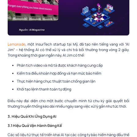
Lemonade
, một InsurTech startup tại Mỹ, đã tạo nên tiếng vang với “AI
Jim” – hệ thống AI có thể xử lý và chi trả bồi thường trong vòng 2 giây.
Trong khoảng thời gian ngắn này, AI Jim có thể:
Phân tích video và mô tả được khách hàng cung cấp
Kiểm tra điều khoản hợp đồng và hạn mức bảo hiểm
Thực hiện hàng chục thuật toán chống gian lận
Khởi tạo lệnh thanh toán tự động
Điều này đại diện cho một bước chuyển mình từ chu kỳ giải quyết bồi
thường truyền thống kéo dài nhiều ngày sang việc xử lý gần như tức thời.
3. Hiệu Quả Khi Ứng Dụng AI
3.1 Hiệu Quả Vận Hành Đáng Kể
Các số liệu từ thực tế triển khai AI tại các công ty bảo hiểm hàng đầu thế