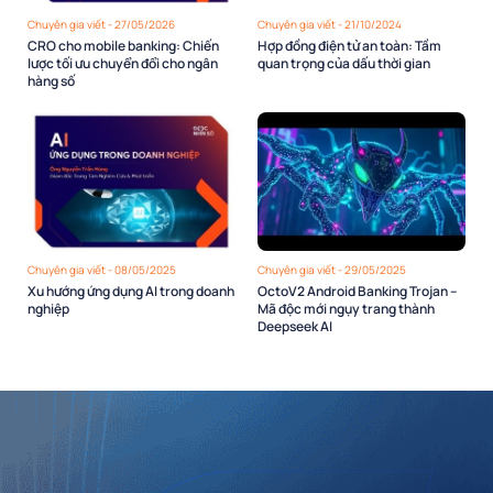
Chuyên gia viết - 27/05/2026
Chuyên gia viết - 21/10/2024
CRO cho mobile banking: Chiến
Hợp đồng điện tử an toàn: Tầm
lược tối ưu chuyển đổi cho ngân
quan trọng của dấu thời gian
hàng số
Chuyên gia viết - 08/05/2025
Chuyên gia viết - 29/05/2025
Xu hướng ứng dụng AI trong doanh
OctoV2 Android Banking Trojan –
nghiệp
Mã độc mới ngụy trang thành
Deepseek AI