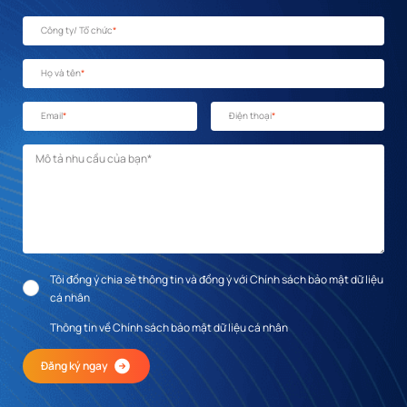
Công ty/ Tổ chức
*
Họ và tên
*
Email
*
Điện thoại
*
Mô tả nhu cầu
*
Tôi đồng ý chia sẻ thông tin và đồng ý với Chính sách bảo mật dữ liệu
cá nhân
Thông tin về Chính sách bảo mật dữ liệu cá nhân
Đăng ký ngay