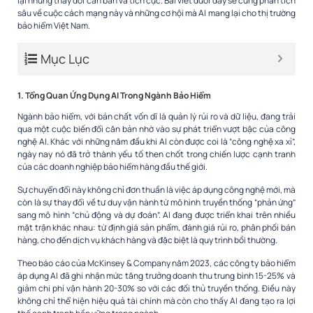
lại những thay đổi căn bản và tích cực. Bài viết dưới đây sẽ cùng phân tích
sâu về cuộc cách mạng này và những cơ hội mà AI mang lại cho thị trường
bảo hiểm Việt Nam.
Mục Lục
1. Tổng Quan Ứng Dụng AI Trong Ngành Bảo Hiểm
Ngành bảo hiểm, với bản chất vốn dĩ là quản lý rủi ro và dữ liệu, đang trải
qua một cuộc biến đổi căn bản nhờ vào sự phát triển vượt bậc của công
nghệ AI. Khác với những năm đầu khi AI còn được coi là “công nghệ xa xỉ”,
ngày nay nó đã trở thành yếu tố then chốt trong chiến lược cạnh tranh
của các doanh nghiệp bảo hiểm hàng đầu thế giới.
Sự chuyển đổi này không chỉ đơn thuần là việc áp dụng công nghệ mới, mà
còn là sự thay đổi về tư duy vận hành từ mô hình truyền thống “phản ứng”
sang mô hình “chủ động và dự đoán”. AI đang được triển khai trên nhiều
mặt trận khác nhau: từ định giá sản phẩm, đánh giá rủi ro, phân phối bán
hàng, cho đến dịch vụ khách hàng và đặc biệt là quy trình bồi thường.
Theo báo cáo của McKinsey & Company năm 2023, các công ty bảo hiểm
áp dụng AI đã ghi nhận mức tăng trưởng doanh thu trung bình 15-25% và
giảm chi phí vận hành 20-30% so với các đối thủ truyền thống. Điều này
không chỉ thể hiện hiệu quả tài chính mà còn cho thấy AI đang tạo ra lợi