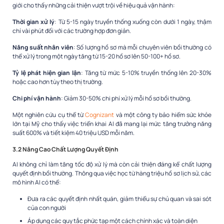
giới cho thấy những cải thiện vượt trội về hiệu quả vận hành:
Thời gian xử lý
: Từ 5-15 ngày truyền thống xuống còn dưới 1 ngày, thậm
chí vài phút đối với các trường hợp đơn giản.
Năng suất nhân viên
: Số lượng hồ sơ mà mỗi chuyên viên bồi thường có
thể xử lý trong một ngày tăng từ 15-20 hồ sơ lên 50-100+ hồ sơ.
Tỷ lệ phát hiện gian lận
: Tăng từ mức 5-10% truyền thống lên 20-30%
hoặc cao hơn tùy theo thị trường.
Chi phí vận hành
: Giảm 30-50% chi phí xử lý mỗi hồ sơ bồi thường.
Một nghiên cứu cụ thể từ
Cognizant
và một công ty bảo hiểm sức khỏe
lớn tại Mỹ cho thấy việc triển khai AI đã mang lại mức tăng trưởng năng
suất 600% và tiết kiệm 40 triệu USD mỗi năm.
3.2 Nâng Cao Chất Lượng Quyết Định
AI không chỉ làm tăng tốc độ xử lý mà còn cải thiện đáng kể chất lượng
quyết định bồi thường. Thông qua việc học từ hàng triệu hồ sơ lịch sử, các
mô hình AI có thể:
Đưa ra các quyết định nhất quán, giảm thiểu sự chủ quan và sai sót
của con người
Áp dụng các quy tắc phức tạp một cách chính xác và toàn diện