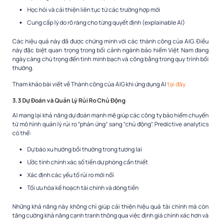
Học hỏi và cải thiện liên tục từ các trường hợp mới
Cung cấp lý do rõ ràng cho từng quyết định (explainable AI)
Các hiệu quả này đã được chứng minh với các thành công của AIG. Điều
này đặc biệt quan trọng trong bối cảnh ngành bảo hiểm Việt Nam đang
ngày càng chú trọng đến tính minh bạch và công bằng trong quy trình bồi
thường.
Tham khảo bài viết về Thành công của AIG khi ứng dụng AI
tại đây
3.3 Dự Đoán và Quản Lý Rủi Ro Chủ Động
AI mang lại khả năng dự đoán mạnh mẽ giúp các công ty bảo hiểm chuyển
từ mô hình quản lý rủi ro “phản ứng” sang “chủ động”. Predictive analytics
có thể:
Dự báo xu hướng bồi thường trong tương lai
Ước tính chính xác số tiền dự phòng cần thiết
Xác định các yếu tố rủi ro mới nổi
Tối ưu hóa kế hoạch tài chính và dòng tiền
Những khả năng này không chỉ giúp cải thiện hiệu quả tài chính mà còn
tăng cường khả năng cạnh tranh thông qua việc định giá chính xác hơn và