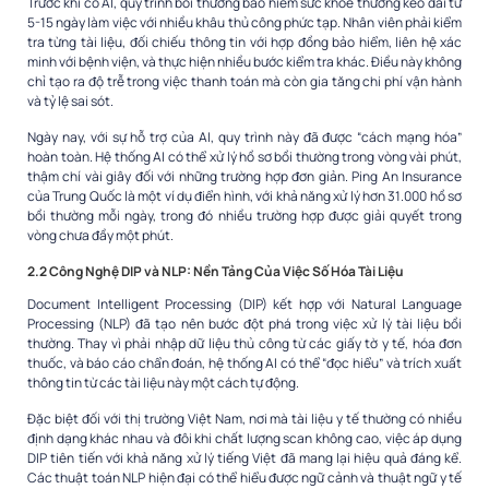
Trước khi có AI, quy trình bồi thường bảo hiểm sức khỏe thường kéo dài từ
5-15 ngày làm việc với nhiều khâu thủ công phức tạp. Nhân viên phải kiểm
tra từng tài liệu, đối chiếu thông tin với hợp đồng bảo hiểm, liên hệ xác
minh với bệnh viện, và thực hiện nhiều bước kiểm tra khác. Điều này không
chỉ tạo ra độ trễ trong việc thanh toán mà còn gia tăng chi phí vận hành
và tỷ lệ sai sót.
Ngày nay, với sự hỗ trợ của AI, quy trình này đã được “cách mạng hóa”
hoàn toàn. Hệ thống AI có thể xử lý hồ sơ bồi thường trong vòng vài phút,
thậm chí vài giây đối với những trường hợp đơn giản. Ping An Insurance
của Trung Quốc là một ví dụ điển hình, với khả năng xử lý hơn 31.000 hồ sơ
bồi thường mỗi ngày, trong đó nhiều trường hợp được giải quyết trong
vòng chưa đầy một phút.
2.2 Công Nghệ DIP và NLP: Nền Tảng Của Việc Số Hóa Tài Liệu
Document Intelligent Processing (DIP) kết hợp với Natural Language
Processing (NLP) đã tạo nên bước đột phá trong việc xử lý tài liệu bồi
thường. Thay vì phải nhập dữ liệu thủ công từ các giấy tờ y tế, hóa đơn
thuốc, và báo cáo chẩn đoán, hệ thống AI có thể “đọc hiểu” và trích xuất
thông tin từ các tài liệu này một cách tự động.
Đặc biệt đối với thị trường Việt Nam, nơi mà tài liệu y tế thường có nhiều
định dạng khác nhau và đôi khi chất lượng scan không cao, việc áp dụng
DIP tiên tiến với khả năng xử lý tiếng Việt đã mang lại hiệu quả đáng kể.
Các thuật toán NLP hiện đại có thể hiểu được ngữ cảnh và thuật ngữ y tế