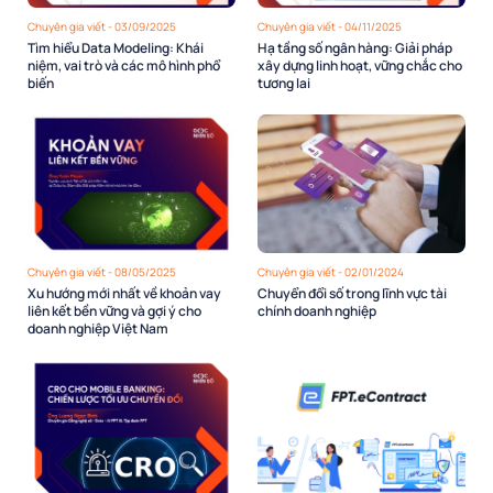
Chuyên gia viết - 03/09/2025
Chuyên gia viết - 04/11/2025
Tìm hiểu Data Modeling: Khái
Hạ tầng số ngân hàng: Giải pháp
niệm, vai trò và các mô hình phổ
xây dựng linh hoạt, vững chắc cho
biến
tương lai
Chuyên gia viết - 08/05/2025
Chuyên gia viết - 02/01/2024
Xu hướng mới nhất về khoản vay
Chuyển đổi số trong lĩnh vực tài
liên kết bền vững và gợi ý cho
chính doanh nghiệp
doanh nghiệp Việt Nam