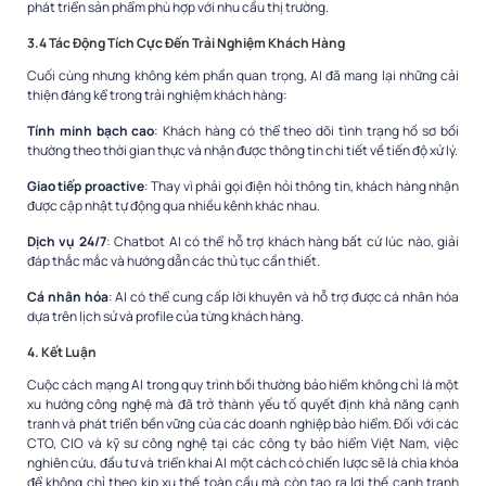
phát triển sản phẩm phù hợp với nhu cầu thị trường.
3.4 Tác Động Tích Cực Đến Trải Nghiệm Khách Hàng
Cuối cùng nhưng không kém phần quan trọng, AI đã mang lại những cải
thiện đáng kể trong trải nghiệm khách hàng:
Tính minh bạch cao
: Khách hàng có thể theo dõi tình trạng hồ sơ bồi
thường theo thời gian thực và nhận được thông tin chi tiết về tiến độ xử lý.
Giao tiếp proactive
: Thay vì phải gọi điện hỏi thông tin, khách hàng nhận
được cập nhật tự động qua nhiều kênh khác nhau.
Dịch vụ 24/7
: Chatbot AI có thể hỗ trợ khách hàng bất cứ lúc nào, giải
đáp thắc mắc và hướng dẫn các thủ tục cần thiết.
Cá nhân hóa
: AI có thể cung cấp lời khuyên và hỗ trợ được cá nhân hóa
dựa trên lịch sử và profile của từng khách hàng.
4. Kết Luận
Cuộc cách mạng AI trong quy trình bồi thường bảo hiểm không chỉ là một
xu hướng công nghệ mà đã trở thành yếu tố quyết định khả năng cạnh
tranh và phát triển bền vững của các doanh nghiệp bảo hiểm. Đối với các
CTO, CIO và kỹ sư công nghệ tại các công ty bảo hiểm Việt Nam, việc
nghiên cứu, đầu tư và triển khai AI một cách có chiến lược sẽ là chìa khóa
để không chỉ theo kịp xu thế toàn cầu mà còn tạo ra lợi thế cạnh tranh