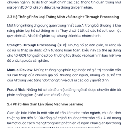
chuyên ngành, từ đó trích xuất chính xác các thông tin quan trọng như
mã bệnh ICD-10, chi phí điều trị, và thông tin bệnh nhân.
2.3 Hệ Thống Phân Loại Thông Minh và Straight-Through Processing
Một trong những ứng dụng quan trọng nhất của AI trong bồi thường là khả
năng phân loại hồ sơ thông minh. Thay vì xử lý tất cả các hồ sơ theo một
quy trình dài, AI có thể phân loại chúng thành ba nhóm chính:
Straight-Through Processing (STP)
: Những hồ sơ đơn giản, rõ ràng và
có rủi ro thấp sẽ được xử lý tự động hoàn toàn. Điều này có thể áp dụng
cho 40-60% tổng số hồ sơ bồi thường tùy thuộc vào loại hình bảo hiểm và
độ phức tạp của sản phẩm.
Manual Review
: Những trường hợp phức tạp hoặc có giá trị cao vẫn cần
sự can thiệp của chuyên gia bồi thường con người, nhưng với sự hỗ trợ
của AI trong việc tổng hợp thông tin và đưa ra các gợi ý quyết định.
Fraud Risk
: Những hồ sơ có dấu hiệu đáng ngờ sẽ được chuyển đến bộ
phận chống gian lận để xem xét kỹ lưỡng.
2.4 Phát Hiện Gian Lận Bằng Machine Learning
Gian lận bảo hiểm là một vấn đề tốn kém cho toàn ngành, với ước tính
thiệt hại lên đến 5-10% tổng giá trị bồi thường trên toàn cầu. AI đã mang
lại một cuộc cách mạng trong việc phát hiện và ngăn chặn gian lận thông