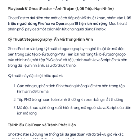
Playbook B: GhostPoster – Ảnh Trojan (1,05 Triệu Nạn Nhân)
GhostPoster đại diện cho một cách tiếp cận kỹ thuật khác, nhắm vào
1,05
triệu người dùng Firefox và Opera
qua
18 tiện ích mở rộng
. Mục tiêu là
phân phối payload một cách lén lút cho người dùng Firefox.​
Kỹ Thuật Steganography: Ẩn Mã Trong Hình Ảnh
GhostPoster sử dụng kỹ thuật steganography – nghệ thuật ẩn mã độc
bên trong các tệp biểu tượng PNG. Tiện ích mở rộng tải biểu tượng logo
của chính nó (một tệp PNG có vẻ vô tội), trích xuất JavaScript ẩn từ bên
trong dữ liệu hình ảnh, sau đó thực thi nó.​
Kỹ thuật này đặc biệt hiệu quả vì:
Các công cụ phân tích tĩnh thường không kiểm tra bên trong tệp
hình ảnh để tìm mã
Tệp PNG trông hoàn toàn bình thường khi xem bằng mắt thường
Mã độc thực sự không xuất hiện trong mã nguồn JavaScript của tiện
ích mở rộng
Tải Nhiều Giai Đoạn và Tránh Phát Hiện
GhostPoster sử dụng hệ thống tải đa giai đoạn với độ trễ 48 giờ và xác