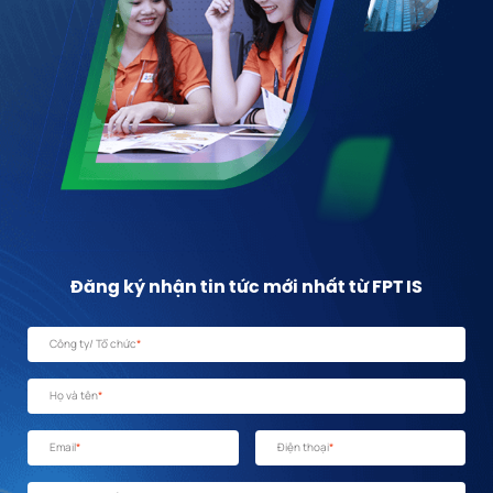
Đăng ký nhận tin tức mới nhất từ FPT IS
Công ty/ Tổ chức
*
Họ và tên
*
Email
*
Điện thoại
*