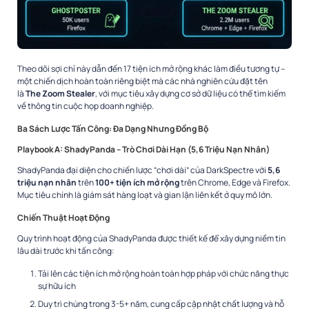
Theo dõi sợi chỉ này dẫn đến 17 tiện ích mở rộng khác làm điều tương tự –
một chiến dịch hoàn toàn riêng biệt mà các nhà nghiên cứu đặt tên
là
The Zoom Stealer
, với mục tiêu xây dựng cơ sở dữ liệu có thể tìm kiếm
về thông tin cuộc họp doanh nghiệp.​
Ba Sách Lược Tấn Công: Đa Dạng Nhưng Đồng Bộ
Playbook A: ShadyPanda – Trò Chơi Dài Hạn (5,6 Triệu Nạn Nhân)
ShadyPanda đại diện cho chiến lược “chơi dài” của DarkSpectre với
5,6
triệu nạn nhân
trên
100+ tiện ích mở rộng
trên Chrome, Edge và Firefox.
Mục tiêu chính là giám sát hàng loạt và gian lận liên kết ở quy mô lớn.​
Chiến Thuật Hoạt Động
Quy trình hoạt động của ShadyPanda được thiết kế để xây dựng niềm tin
lâu dài trước khi tấn công:
Tải lên các tiện ích mở rộng hoàn toàn hợp pháp với chức năng thực
sự hữu ích
Duy trì chúng trong 3-5+ năm, cung cấp cập nhật chất lượng và hỗ