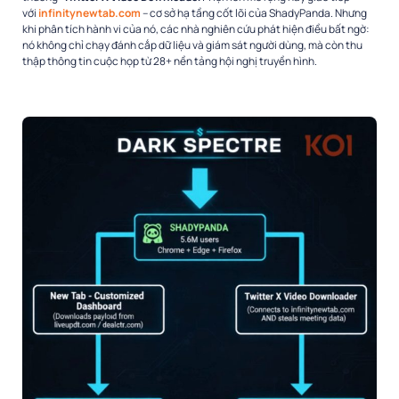
với
infinitynewtab.com
– cơ sở hạ tầng cốt lõi của ShadyPanda. Nhưng
khi phân tích hành vi của nó, các nhà nghiên cứu phát hiện điều bất ngờ:
nó không chỉ chạy đánh cắp dữ liệu và giám sát người dùng, mà còn thu
thập thông tin cuộc họp từ 28+ nền tảng hội nghị truyền hình.​