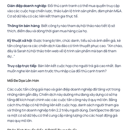
Gián điệp doanh nghiệp
: Đối thủ cạnh tranh có thể mua quyền truy cập
vào các cuộc họp chiến lược, thảo luận lộ trình sản phẩm, đàm phán M&A.
Cơ sở dữ liệu có các liên kết tham gia thực tế.​
Thông tin bán hàng
: Biết công ty nào tham dự hội thảo nào tiết lộ sở
thích, điểm đau và dòng thời gian mua hàng của họ.​
Kỹ thuật xã hội
: Được trang bị tên, chức danh, tiểu sử và ảnh diễn giả, kẻ
tấn công tạo ra các chiến dịch lừa đảo có tính thuyết phục cao. “Xin chào,
đây là Sarah từ hội thảo trên web về lộ trình sản phẩm mà bạn đã tham
dự…”​
Truy cập trực tiếp
: Bán liên kết cuộc họp cho người trả giá cao nhất. Bạn
muốn nghe lén bản xem trước thu nhập của đối thủ cạnh tranh?​
Mối Đe Dọa Lớn Hơn
Các cuộc tấn công giả mạo và gián điệp doanh nghiệp đã tăng vọt trong
những năm gần đây. Chiến dịch này dường như đang xây dựng cơ sở hạ
tầng để kích hoạt chính xác các cuộc tấn công này ở quy mô lớn. Bằng
cách thu thập có hệ thống liên kết cuộc họp, danh sách người tham gia
và thông tin doanh nghiệp trên 2,2 triệu người dùng, DarkSpectre đã tạo
ra một cơ sở dữ liệu có thể cung cấp năng lượng cho các hoạt động giả
mạo quy mô lớn.​