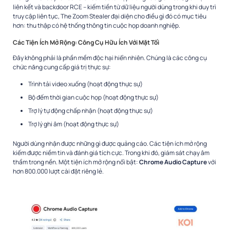
liên kết và backdoor RCE – kiếm tiền từ dữ liệu người dùng trong khi duy trì
truy cập liên tục, The Zoom Stealer đại diện cho điều gì đó có mục tiêu
hơn: thu thập có hệ thống thông tin cuộc họp doanh nghiệp.​
Các Tiện Ích Mở Rộng: Công Cụ Hữu Ích Với Mặt Tối
Đây không phải là phần mềm độc hại hiển nhiên. Chúng là các công cụ
chức năng cung cấp giá trị thực sự:​
Trình tải video xuống (hoạt động thực sự)
Bộ đếm thời gian cuộc họp (hoạt động thực sự)
Trợ lý tự động chấp nhận (hoạt động thực sự)
Trợ lý ghi âm (hoạt động thực sự)
Người dùng nhận được những gì được quảng cáo. Các tiện ích mở rộng
kiếm được niềm tin và đánh giá tích cực. Trong khi đó, giám sát chạy âm
thầm trong nền. Một tiện ích mở rộng nổi bật:
Chrome Audio Capture
với
hơn 800.000 lượt cài đặt riêng lẻ.​