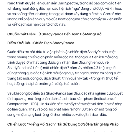
rộng trình duyệt
liên quan đến DarkSpectre, trong đó bao gồm các tiện
ích đang hoạt động độc hại, các tiện ích “ngủ” đang chờ được vũ khí hóa,
và cả những tiện ích đang trong giai đoạn xây dựng niềm tin. Con số này
không chỉ phản ánh quy mô của hoạt động mà còn cho thấy sự kiên nhẫn
và kế hoạch dài hạn của tổ chức này.​
Chuỗi Phát Hiện: Từ ShadyPanda Đến Toàn Bộ Mạng Lưới
Điểm Khởi Đầu: Chiến Dịch ShadyPanda
Cuộc điều tra bắt đầu từ việc phát hiện chiến dịch ShadyPanda, một
trong những chiến dịch phần mềm độc hại thông qua tiện ích mở rộng
trình duyệt lớn nhất từng được ghi nhận. Ban đầu, nghiên cứu về
ShadyPanda đã tiết lộ một chiến dịch 7 năm lây nhiễm 4,3 triệu người
dùng thông qua các tiện ích mở rộng ngụy trang như công cụ năng suất –
trang tab mới, công cụ dịch thuật, trình quản lý tab – trong khi thực tế
hoạt động như phần mềm gián điệp toàn diện.​
Sau khi công bố điều tra ShadyPanda ban đầu, các nhà nghiên cứu quyết
định quay lại mở rộng phân tích các chỉ báo xâm phạm (Indicators of
Compromise – IOC). Họ dự kiến sẽ tìm thấy thêm một vài tiện ích mở rộng
có liên quan. Thay vào đó, họ phát hiện ra hơn 100 tiện ích mở rộng bổ
sung – một mạng lưới rộng lớn hơn nhiều so với dự tính ban đầu.​
Chiến Lược “Miếng Mồi Sạch”: Tái Sử Dụng Cơ Sở Hạ Tầng Hợp Pháp