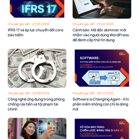
Chuyên gia viết - 27/03/2026
Chuyên gia viết - 13/02/2025
IFRS 17 và áp lực chuyển đổi core
Cảnh báo: Mã độc skimmer mới
bảo hiểm
nhắm vào người dùng WordPress
để đánh cắp thẻ tín dụng
Chuyên gia viết - 25/06/2024
Chuyên gia viết - 05/11/2025
Công nghệ ứng dụng trong phòng
Software is Changing Again – Khi
chống rửa tiền và tội phạm tài
phần mềm không còn chỉ là dòng
chính
mã