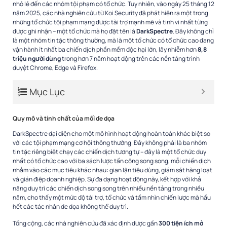
nhỏ lẻ đến các nhóm tội phạm có tổ chức. Tuy nhiên, vào ngày 25 tháng 12
năm 2025, các nhà nghiên cứu từ Koi Security đã phát hiện ra một trong
những tổ chức tội phạm mạng được tài trợ mạnh mẽ và tinh vi nhất từng
được ghi nhận – một tổ chức mà họ đặt tên là
DarkSpectre
. Đây không chỉ
là một nhóm tin tặc thông thường, mà là một tổ chức có tổ chức cao đang
vận hành ít nhất ba chiến dịch phần mềm độc hại lớn, lây nhiễm hơn
8,8
triệu người dùng
trong hơn 7 năm hoạt động trên các nền tảng trình
duyệt Chrome, Edge và Firefox.​
Mục Lục
Quy mô và tính chất của mối đe dọa
DarkSpectre đại diện cho một mô hình hoạt động hoàn toàn khác biệt so
với các tội phạm mạng cơ hội thông thường. Đây không phải là ba nhóm
tin tặc riêng biệt chạy các chiến dịch tương tự – đây là một tổ chức duy
nhất có tổ chức cao với ba sách lược tấn công song song, mỗi chiến dịch
nhắm vào các mục tiêu khác nhau: gian lận tiêu dùng, giám sát hàng loạt
và gián điệp doanh nghiệp. Sự đa dạng hoạt động này, kết hợp với khả
năng duy trì các chiến dịch song song trên nhiều nền tảng trong nhiều
năm, cho thấy một mức độ tài trợ, tổ chức và tầm nhìn chiến lược mà hầu
hết các tác nhân đe dọa không thể duy trì.​
Tổng cộng, các nhà nghiên cứu đã xác định được gần
300 tiện ích mở