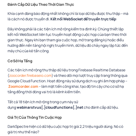
Đánh Cắp Dữ Liệu Theo Thời Gian Thực
Khía cạnh đáng báo động nhất không chỉ là loại dữ liệu được thu thập – mà
là cách nó được truyền đi.
Kết nối WebSocket để truyền trực tiếp
:​
Đây không phải là các tiện ích mở rộng kiểm tra định kỳ. Chúng thiết lập
kết nối WebSocket liên tục truyền hoạt động cuộc họp của bạn theo thời
gian thực. Ngay khi bạn tham gia cuộc họp, mở trang đăng ký hoặc điều
hướng đến nền tảng hội nghị truyền hình, dữ liệu đó chảy ngay lập tức đến
máy chủ của kẻ tấn công.​
Cơ Sở Hạ Tầng
Các tiện ích mở rộng thu thập dữ liệu trong Firebase Realtime Database
(
zoocorder.firebaseio.com
) và theo dõi mọi lượt truy cập trang thông qua
Google Cloud Function. Hoạt động này sử dụng dịch vụ ghi âm hợp pháp –
Zoomcorder.com
– làm mặt tiền công khai, tạo độ tin cậy cho cơ sở hạ
tầng đồng thời đóng vai trò là kênh kiếm tiền.​
Tất cả 18 tiện ích mở rộng trong cụm này sử
dụng
webinarstvus[.]cloudfunctions[.]net
cho đánh cắp dữ liệu.​
Giá Trị Của Thông Tin Cuộc Họp
DarkSpectre hiện có dữ liệu cuộc họp trị giá 2,2 triệu người dùng. Nó có
giá trị như thế nào?​