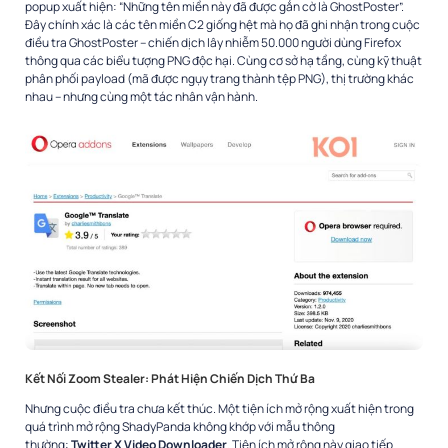
popup xuất hiện: “Những tên miền này đã được gắn cờ là GhostPoster”.
Đây chính xác là các tên miền C2 giống hệt mà họ đã ghi nhận trong cuộc
điều tra GhostPoster – chiến dịch lây nhiễm 50.000 người dùng Firefox
thông qua các biểu tượng PNG độc hại. Cùng cơ sở hạ tầng, cùng kỹ thuật
phân phối payload (mã được ngụy trang thành tệp PNG), thị trường khác
nhau – nhưng cùng một tác nhân vận hành.​
Kết Nối Zoom Stealer: Phát Hiện Chiến Dịch Thứ Ba
Nhưng cuộc điều tra chưa kết thúc. Một tiện ích mở rộng xuất hiện trong
quá trình mở rộng ShadyPanda không khớp với mẫu thông
thường:
Twitter X Video Downloader
. Tiện ích mở rộng này giao tiếp