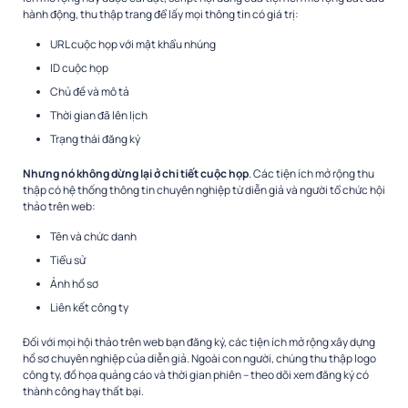
hành động, thu thập trang để lấy mọi thông tin có giá trị:​
URL cuộc họp với mật khẩu nhúng
ID cuộc họp
Chủ đề và mô tả
Thời gian đã lên lịch
Trạng thái đăng ký
Nhưng nó không dừng lại ở chi tiết cuộc họp
. Các tiện ích mở rộng thu
thập có hệ thống thông tin chuyên nghiệp từ diễn giả và người tổ chức hội
thảo trên web:​
Tên và chức danh
Tiểu sử
Ảnh hồ sơ
Liên kết công ty​
Đối với mọi hội thảo trên web bạn đăng ký, các tiện ích mở rộng xây dựng
hồ sơ chuyên nghiệp của diễn giả. Ngoài con người, chúng thu thập logo
công ty, đồ họa quảng cáo và thời gian phiên – theo dõi xem đăng ký có
thành công hay thất bại.​