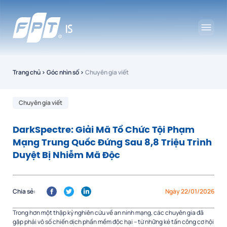
Trang chủ
›
Góc nhìn số
›
Chuyên gia viết
Chuyên gia viết
DarkSpectre: Giải Mã Tổ Chức Tội Phạm
Mạng Trung Quốc Đứng Sau 8,8 Triệu Trình
Duyệt Bị Nhiễm Mã Độc
Chia sẻ:
Ngày 22/01/2026
Trong hơn một thập kỷ nghiên cứu về an ninh mạng, các chuyên gia đã
gặp phải vô số chiến dịch phần mềm độc hại – từ những kẻ tấn công cơ hội