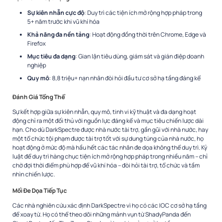
Sự kiên nhẫn cực độ
: Duy trì các tiện ích mở rộng hợp pháp trong
5+ năm trước khi vũ khí hóa​
Khả năng đa nền tảng
: Hoạt động đồng thời trên Chrome, Edge và
Firefox​
Mục tiêu đa dạng
: Gian lận tiêu dùng, giám sát và gián điệp doanh
nghiệp​
Quy mô
: 8,8 triệu+ nạn nhân đòi hỏi đầu tư cơ sở hạ tầng đáng kể​
Đánh Giá Tổng Thể
Sự kết hợp giữa sự kiên nhẫn, quy mô, tinh vi kỹ thuật và đa dạng hoạt
động chỉ ra một đối thủ với nguồn lực đáng kể và mục tiêu chiến lược dài
hạn. Cho dù DarkSpectre được nhà nước tài trợ, gần gũi với nhà nước, hay
một tổ chức tội phạm được tài trợ tốt với sự dung túng của nhà nước, họ
hoạt động ở mức độ mà hầu hết các tác nhân đe dọa không thể duy trì. Kỷ
luật để duy trì hàng chục tiện ích mở rộng hợp pháp trong nhiều năm – chỉ
chờ đợi thời điểm phù hợp để vũ khí hóa – đòi hỏi tài trợ, tổ chức và tầm
nhìn chiến lược.​
Mối Đe Dọa Tiếp Tục
Các nhà nghiên cứu xác định DarkSpectre vì họ có các IOC cơ sở hạ tầng
để xoay từ. Họ có thể theo dõi những mảnh vụn từ ShadyPanda đến