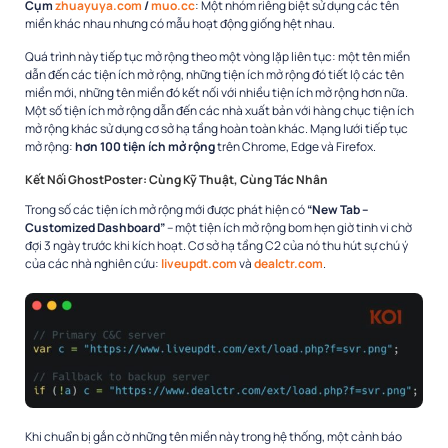
Cụm
zhuayuya.com
/
muo.cc
: Một nhóm riêng biệt sử dụng các tên
miền khác nhau nhưng có mẫu hoạt động giống hệt nhau.​
Quá trình này tiếp tục mở rộng theo một vòng lặp liên tục: một tên miền
dẫn đến các tiện ích mở rộng, những tiện ích mở rộng đó tiết lộ các tên
miền mới, những tên miền đó kết nối với nhiều tiện ích mở rộng hơn nữa.
Một số tiện ích mở rộng dẫn đến các nhà xuất bản với hàng chục tiện ích
mở rộng khác sử dụng cơ sở hạ tầng hoàn toàn khác. Mạng lưới tiếp tục
mở rộng:
hơn 100 tiện ích mở rộng
trên Chrome, Edge và Firefox.​
Kết Nối GhostPoster: Cùng Kỹ Thuật, Cùng Tác Nhân
Trong số các tiện ích mở rộng mới được phát hiện có
“New Tab –
Customized Dashboard”
– một tiện ích mở rộng bom hẹn giờ tinh vi chờ
đợi 3 ngày trước khi kích hoạt. Cơ sở hạ tầng C2 của nó thu hút sự chú ý
của các nhà nghiên cứu:
liveupdt.com
và
dealctr.com
.​
Khi chuẩn bị gắn cờ những tên miền này trong hệ thống, một cảnh báo