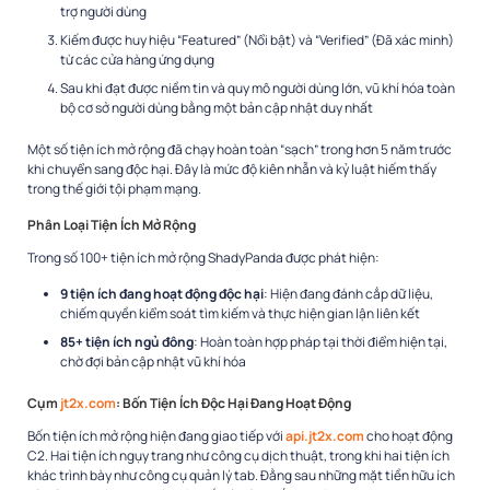
trợ người dùng
Kiếm được huy hiệu “Featured” (Nổi bật) và “Verified” (Đã xác minh)
từ các cửa hàng ứng dụng
Sau khi đạt được niềm tin và quy mô người dùng lớn, vũ khí hóa toàn
bộ cơ sở người dùng bằng một bản cập nhật duy nhất​
Một số tiện ích mở rộng đã chạy hoàn toàn “sạch” trong hơn 5 năm trước
khi chuyển sang độc hại. Đây là mức độ kiên nhẫn và kỷ luật hiếm thấy
trong thế giới tội phạm mạng.​
Phân Loại Tiện Ích Mở Rộng
Trong số 100+ tiện ích mở rộng ShadyPanda được phát hiện:
9 tiện ích đang hoạt động độc hại
: Hiện đang đánh cắp dữ liệu,
chiếm quyền kiểm soát tìm kiếm và thực hiện gian lận liên kết​
85+ tiện ích ngủ đông
: Hoàn toàn hợp pháp tại thời điểm hiện tại,
chờ đợi bản cập nhật vũ khí hóa​
Cụm
jt2x.com
: Bốn Tiện Ích Độc Hại Đang Hoạt Động
Bốn tiện ích mở rộng hiện đang giao tiếp với
api.jt2x.com
cho hoạt động
C2. Hai tiện ích ngụy trang như công cụ dịch thuật, trong khi hai tiện ích
khác trình bày như công cụ quản lý tab. Đằng sau những mặt tiền hữu ích