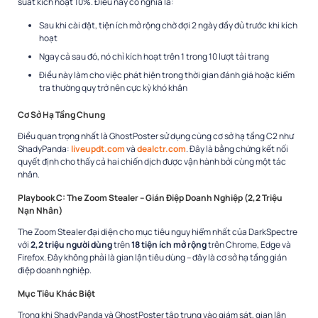
suất kích hoạt 10%. Điều này có nghĩa là:​
Sau khi cài đặt, tiện ích mở rộng chờ đợi 2 ngày đầy đủ trước khi kích
hoạt
Ngay cả sau đó, nó chỉ kích hoạt trên 1 trong 10 lượt tải trang
Điều này làm cho việc phát hiện trong thời gian đánh giá hoặc kiểm
tra thường quy trở nên cực kỳ khó khăn
Cơ Sở Hạ Tầng Chung
Điều quan trọng nhất là GhostPoster sử dụng cùng cơ sở hạ tầng C2 như
ShadyPanda:
liveupdt.com
và
dealctr.com
. Đây là bằng chứng kết nối
quyết định cho thấy cả hai chiến dịch được vận hành bởi cùng một tác
nhân.​
Playbook C: The Zoom Stealer – Gián Điệp Doanh Nghiệp (2,2 Triệu
Nạn Nhân)
The Zoom Stealer đại diện cho mục tiêu nguy hiểm nhất của DarkSpectre
với
2,2 triệu người dùng
trên
18 tiện ích mở rộng
trên Chrome, Edge và
Firefox. Đây không phải là gian lận tiêu dùng – đây là cơ sở hạ tầng gián
điệp doanh nghiệp.​
Mục Tiêu Khác Biệt
Trong khi ShadyPanda và GhostPoster tập trung vào giám sát, gian lận