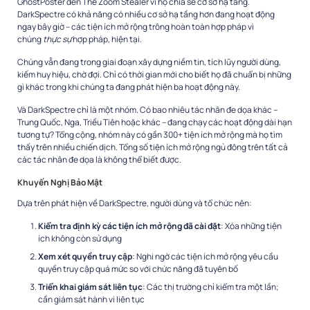
GhostPoster đến The Zoom Stealer vì họ chia sẻ cơ sở hạ tầng.
DarkSpectre có khả năng có nhiều cơ sở hạ tầng hơn đang hoạt động
ngay bây giờ – các tiện ích mở rộng trông hoàn toàn hợp pháp vì
chúng
thực sự
hợp pháp, hiện tại.​
Chúng vẫn đang trong giai đoạn xây dựng niềm tin, tích lũy người dùng,
kiếm huy hiệu, chờ đợi. Chỉ có thời gian mới cho biết họ đã chuẩn bị những
gì khác trong khi chúng ta đang phát hiện ba hoạt động này.​
Và DarkSpectre chỉ là một nhóm. Có bao nhiêu tác nhân đe dọa khác –
Trung Quốc, Nga, Triều Tiên hoặc khác – đang chạy các hoạt động dài hạn
tương tự? Tổng cộng, nhóm này có gần 300+ tiện ích mở rộng mà họ tìm
thấy trên nhiều chiến dịch. Tổng số tiện ích mở rộng ngủ đông trên tất cả
các tác nhân đe dọa là không thể biết được.​
Khuyến Nghị Bảo Mật
Dựa trên phát hiện về DarkSpectre, người dùng và tổ chức nên:
Kiểm tra định kỳ các tiện ích mở rộng đã cài đặt
: Xóa những tiện
ích không còn sử dụng
Xem xét quyền truy cập
: Nghi ngờ các tiện ích mở rộng yêu cầu
quyền truy cập quá mức so với chức năng đã tuyên bố
Triển khai giám sát liên tục
: Các thị trường chỉ kiểm tra một lần;
cần giám sát hành vi liên tục