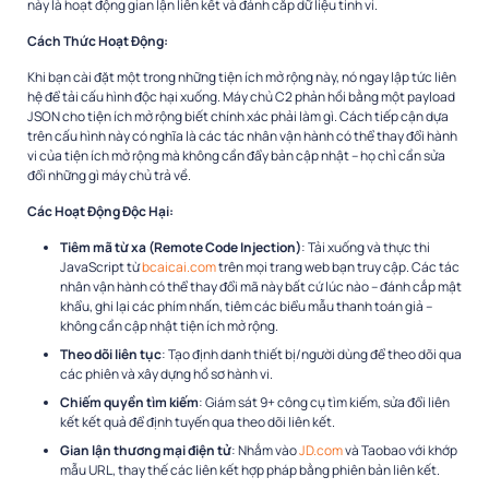
này là hoạt động gian lận liên kết và đánh cắp dữ liệu tinh vi.​
Cách Thức Hoạt Động:
Khi bạn cài đặt một trong những tiện ích mở rộng này, nó ngay lập tức liên
hệ để tải cấu hình độc hại xuống. Máy chủ C2 phản hồi bằng một payload
JSON cho tiện ích mở rộng biết chính xác phải làm gì. Cách tiếp cận dựa
trên cấu hình này có nghĩa là các tác nhân vận hành có thể thay đổi hành
vi của tiện ích mở rộng mà không cần đẩy bản cập nhật – họ chỉ cần sửa
đổi những gì máy chủ trả về.​
Các Hoạt Động Độc Hại:
Tiêm mã từ xa (Remote Code Injection)
: Tải xuống và thực thi
JavaScript từ
bcaicai.com
trên mọi trang web bạn truy cập. Các tác
nhân vận hành có thể thay đổi mã này bất cứ lúc nào – đánh cắp mật
khẩu, ghi lại các phím nhấn, tiêm các biểu mẫu thanh toán giả –
không cần cập nhật tiện ích mở rộng.​
Theo dõi liên tục
: Tạo định danh thiết bị/người dùng để theo dõi qua
các phiên và xây dựng hồ sơ hành vi.​
Chiếm quyền tìm kiếm
: Giám sát 9+ công cụ tìm kiếm, sửa đổi liên
kết kết quả để định tuyến qua theo dõi liên kết.​
Gian lận thương mại điện tử
: Nhắm vào
JD.com
và Taobao với khớp
mẫu URL, thay thế các liên kết hợp pháp bằng phiên bản liên kết.​