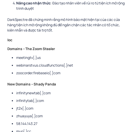
Nâng cao nhận thức
: Đào tạo nhân viên về rủi ro từ tiện ích mở rộng
trình duyệt
DarkSpectre đã chứng minh rằng mô hình bảo mật hiện tại của các cửa
hàng tiện ích mở rộng không đủ để ngăn chặn các tác nhân có tổ chức,
kiên nhẫn và được tài trợ tốt.​
Ioc
Domains – The Zoom Stealer
meetingtv[.]us
webinarstvus.cloudfunctions[.]net
zoocorder.firebaseio[.]com
New Domains – Shady Panda
infinitynewtab[.]com
infinitytab[.]com
jt2x[.]com
zhuayuya[.]com
58.144.143.27
muo[.]cc