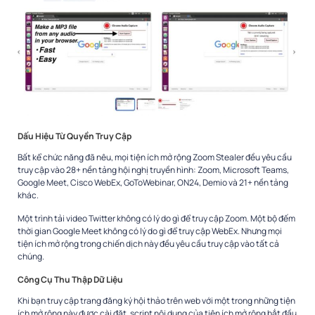
Dấu Hiệu Từ Quyền Truy Cập
Bất kể chức năng đã nêu, mọi tiện ích mở rộng Zoom Stealer đều yêu cầu
truy cập vào 28+ nền tảng hội nghị truyền hình: Zoom, Microsoft Teams,
Google Meet, Cisco WebEx, GoToWebinar, ON24, Demio và 21+ nền tảng
khác.​
Một trình tải video Twitter không có lý do gì để truy cập Zoom. Một bộ đếm
thời gian Google Meet không có lý do gì để truy cập WebEx. Nhưng mọi
tiện ích mở rộng trong chiến dịch này đều yêu cầu truy cập vào tất cả
chúng.​
Công Cụ Thu Thập Dữ Liệu
Khi bạn truy cập trang đăng ký hội thảo trên web với một trong những tiện
ích mở rộng này được cài đặt, script nội dung của tiện ích mở rộng bắt đầu