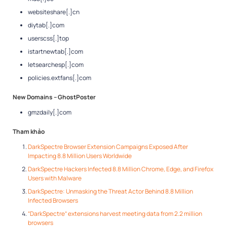
websiteshare[.]cn
diytab[.]com
userscss[.]top
istartnewtab[.]com
letsearchesp[.]com
policies.extfans[.]com
New Domains – GhostPoster
gmzdaily[.]com
Tham khảo
DarkSpectre Browser Extension Campaigns Exposed After
Impacting 8.8 Million Users Worldwide
DarkSpectre Hackers Infected 8.8 Million Chrome, Edge, and Firefox
Users with Malware
DarkSpectre: Unmasking the Threat Actor Behind 8.8 Million
Infected Browsers
“DarkSpectre” extensions harvest meeting data from 2.2 million
browsers