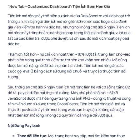
“New Tab – Customized Dashboard”: Tiện Ích Bom Hẹn Giờ
Tiện ích mở rộng này thể hiện sự tinh vi của DarkSpectre với kích hoạt trễ
thời gian. Khi bạn gửi tiện ích mở rộng lên Chrome hoặc Edge, các đánh
giá viên kiểm tra hành vi độc hại, nhưng họ không chờ đợi 3 ngày. Tiện ích
mở rộng này trông hoàn toàn hợp pháp trong thời gian đánh giá, vượt qua
tất cả các kiểm tra, được phê duyệt, và chỉ sau đó mới kích hoạt payload
độc hại.​
Thậm chí tốt hơn – nó chỉ kích hoạt trên ~10% lượt tải trang, làm cho việc
phát hiện trong quá trình kiểm tra trở nên khó khăn hơn nhiều. Mã cũng
được làm rối nặng nề để tránh phân tích tĩnh. Tiện ích mở rộng ẩn các
cuộc gọi eval() bằng cách sử dụng nối chuỗi và truy cập thuộc tính đối
tượng.​
Sau thời gian chờ đợi 3 ngày, tiện ích mở rộng liên hệ với cơ sở hạ tầng C2
để tải payload độc hại thực tế xuống. Máy chủ phản hồi với ~67KB
JavaScript được mã hóa ngụy trang như ảnh PNG – cùng kỹ thuật và cùng
tên miền được sử dụng trong GhostPoster. Tiện ích mở rộng giải mã và
thực thi payload này trên mọi trang web bạn truy cập. Không cần cập
nhật tiện ích mở rộng, không có quy trình đánh giá để vượt qua.​
Nội Dung Payload:
Theo dõi liên tục
: Mọi trang bạn truy cập, mọi tìm kiếm bạn thực