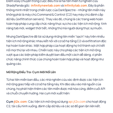
Điểm xoay chuyển trong cuộc điều tra là hai tên miền từ nghiên cứu
ShadyPanda gốc:
infinitynewtab.com
và
infinitytab.com
. Đây là phần
thông minh nhất trong chiến lược của DarkSpectre – những tên miền này
không phải là máy chủ Command & Control (C2) hay máy chủ đánh cắp
dữ liệu (exfiltration servers). Thay vào đó, chúng là các trang web hoàn
toàn hợp pháp cung cấp chức năng thực sự cho các tiện ích mở rộng: tính
năng tab mới, widget thời tiết, những thứ mà người dùng thực sự muốn.​
Nhưng DarkSpectre đã tái sử dụng những tên miền “sạch” này trên nhiều
tiện ích mở rộng khác nhau kết nối với cơ sở hạ tầng C2 và exfiltration độc
hại hoàn toàn khác. Mặt hợp pháp của hoạt động họ trở thành sợi chỉ kết
nối mọi thứ lại với nhau. Chiến lược này cho phép các tiện ích mở rộng
vượt qua các biện pháp kiểm duyệt ban đầu một cách dễ dàng, vì phần
chức năng chính thức của chúng hoàn toàn hợp pháp và hoạt động như
quảng cáo.​
Mở Rộng Điều Tra: Cụm Mới Nổi Lên
Từ hai tên miền ban đầu, các nhà nghiên cứu xác định được các tiện ích
mở rộng giao tiếp với cơ sở hạ tầng này. Khi đào sâu vào mã nguồn của
chúng, họ phát hiện thêm các tên miền được mã hóa cứng, điểm cuối API
và chuỗi chuyển hướng. Hai cụm mới xuất hiện:​
Cụm
jt2x.com
: Các tiện ích mở rộng sử dụng
api.jt2x.com
cho hoạt động
C2, tải cấu hình xuống, đánh cắp dữ liệu và các sơ đồ gian lận liên kết.​