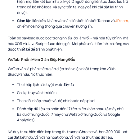
hiện, mọi liên kết bạn nhấp. Một ID người dùng liên tục được lưu trữ
trong cả bộ nhớ local và sync tồn tại ngay cả khi cài đặt lại trình
duyệt.​
Gian lận liên kết
: Nhắm vào các liên kết liên kết Taobao và
JD.com
,
chiếm hoa hồng thông qua chuyển hướng ẩn.​
Toàn bộ payload được bọc trong nhiều lớp làm rối – mã hóa tùy chỉnh, mã
hóa XOR và JavaScript được đóng gói. Mọi phần của tiện ích mở rộng này
được thiết kế để tránh phát hiện.​
WeTab: Phần Mềm Gián Điệp Hàng Đầu
WeTab vẫn là phần mềm gián điệp toàn diện nhất trong kho vũ khí
ShadyPanda. Nó thực hiện:​
Thu thập lịch sử duyệt web đầy đủ
Ghi lại truy vấn tìm kiếm
Theo dõi nhấp chuột với độ chính xác cấp pixel
Đánh cắp dữ liệu cá nhân đến 17 tên miền khác nhau (8 máy chủ
Baidu ở Trung Quốc, 7 máy chủ WeTab ở Trung Quốc và Google
Analytics)​
Nó duy trì sự hiện diện kép trong thị trường Chrome với hơn 300.000 lượt
cài đặt kết hợp. Vẫn đang hoạt động. Vẫn đang thu thập dữ liệu.​