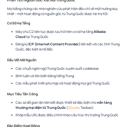
Phân Tích Nguồn Gốc: Kết Nối Trung Quốc
Mọi bằng chứng các nhà nghiên cứu phát hiện đều chỉ về một hướng duy
nhất – một hoạt động có nguồn gốc từ Trung Quốc được tài trợ tốt.​
Cơ Sở Hạ Tầng
Máy chủ C2 liên tục được lưu trữ trên cơ sở hạ tầng
Alibaba
Cloud
tại Trung Quốc​
Đăng ký
ICP (Internet Content Provider)
liên kết với các tỉnh Trung
Quốc, đặc biệt là Hồ Bắc​
Dấu Vết Mã Nguồn
Các chuỗi ngôn ngữ Trung Quốc xuyên suốt codebase​
Bình luận và tên biến bằng tiếng Trung​
Các mẫu phát triển phù hợp với hoạt động múi giờ Trung Quốc​
Mục Tiêu Tấn Công
Các sơ đồ gian lận liên kết được thiết kế đặc biệt cho
nền tảng
thương mại điện tử Trung Quốc
(
JD.com
, Taobao)​
Khớp mẫu URL được điều chỉnh theo cấu trúc thị trường Trung Quốc​
Đặc Điểm Hoạt Động