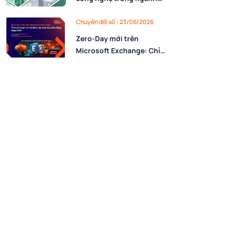
Xây dựng – Bất động sản
Chuyển đổi số - 23/06/2026
Zero-Day mới trên
Microsoft Exchange: Chỉ
một email có thể đánh cắp
toàn bộ phiên đăng nhập
OWA