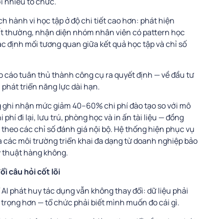
i nhiều tổ chức.
 hành vi học tập ở độ chi tiết cao hơn: phát hiện
ất thường, nhận diện nhóm nhân viên có pattern học
c định mối tương quan giữa kết quả học tập và chỉ số
áo cáo tuân thủ thành công cụ ra quyết định — về đầu tư
phát triển năng lực dài hạn.
g ghi nhận mức giảm 40–60% chi phí đào tạo so với mô
phí đi lại, lưu trú, phòng học và in ấn tài liệu — đồng
 theo các chỉ số đánh giá nội bộ. Hệ thống hiện phục vụ
a các môi trường triển khai đa dạng từ doanh nghiệp bảo
ỹ thuật hàng không.
i câu hỏi cốt lõi
 AI phát huy tác dụng vẫn không thay đổi: dữ liệu phải
 trọng hơn — tổ chức phải biết mình muốn đo cái gì.