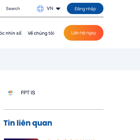
VN
Đăng nhập
Liên hệ ngay
óc nhìn số
Về chúng tôi
FPT IS
Tin liên quan