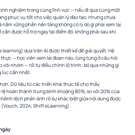
kinh nghiệm trong cùng lĩnh vực — nếu đi qua cùng một
đang phục vụ tốt cho việc quản lý đào tạo, nhưng chưa
ã nắm vững phần nền tảng không có lý do gì phải xem lại
 cần được hỗ trợ ngay tại điểm đó, không phải sau khi
 learning) dựa trên AI được thiết kế để giải quyết. Hệ
 thực — học viên xem lại đoạn nào, lúng túng ở câu hỏi
với nhóm — rồi tự điều chỉnh lộ trình: bỏ qua những gì
 lúc cần nhất.
ơn. Dữ liệu từ các triển khai thực tế cho thấy
tỷ lệ hoàn thành trung bình khoảng 80%, so với 20% của
chênh lệch phản ánh rõ sự khác biệt giữa nội dung được
 (Vouch, 2024; Shift eLearning).
 ngày