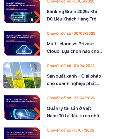
Chuyển đổi số - 16/06/2026
Banking Brain 2026: Khi
Dữ Liệu Khách Hàng Trở
Thành Hệ Thần Kinh Của
Ngân Hàng Số
Chuyển đổi số - 30/06/2025
Multi-cloud vs Private
Cloud: Lựa chọn nào cho
ngân hàng Việt Nam năm
2025?
Chuyển đổi số - 01/04/2024
Sản xuất xanh – Giải pháp
cho doanh nghiệp phát
triển bền vững
Chuyển đổi số - 23/04/2026
Quản lý tài sản ở Việt
Nam: Từ tự đầu tư cá nhân
đến quản trị gia sản
chuyên nghiệp
Chuyển đổi số - 15/07/2026