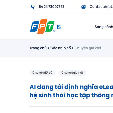
84 24 73007373
Contact@fpt
Song hành
Trang chủ
›
Góc nhìn số
›
Chuyên gia viết
Chuyển đổi số
Chuyên gia viết
AI đang tái định nghĩa eLe
hệ sinh thái học tập thông