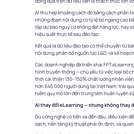
động dựa trên dữ liệu vẫn là thách thức lớn vớ
AI thu hẹp khoảng cách đó bằng cách phân tích
những đoạn nội dung có tỷ lệ bỏ ngang cao b
tập dự báo nguy cơ không đạt năng lực, hay xá
hiệu suất thực tế sau đào tạo.
Kết quả là dữ liệu đào tạo có thể chuyển từ b
nội dung, phân bổ nguồn lực L&D, và kế hoạch 
Các doanh nghiệp đã triển khai FPT.eLearnin
hình truyền thống — chủ yếu từ việc loại bỏ chi 
thời cải thiện 130–150% chất lượng nhân viên
hơn 645.000 người dùng tại Việt Nam, trải qu
hiểm quy mô lớn đến trung tâm huấn luyện k
AI thay đổi eLearning — nhưng không thay đổ
Dù công nghệ có tiến xa đến đâu, điều kiện để
sạch, nền tảng kỹ thuật phải ổn định, và quan