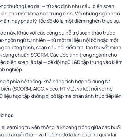
ống thường kéo dài — từ xác định nhu cầu, biên soạn,
 tuần cho một khóa học trung bình. Với những ngành có
phẩm hay pháp lý, tốc độ đó là một điểm nghẽn thực sự.
bước này. Khác với các công cụ hỗ trợ soạn thảo trước
o ngôn ngữ tự nhiên — từ một tài liệu nội bộ hoặc một
g chương trình, soạn câu hỏi kiểm tra, tạo thuyết minh
nh dạng chuẩn SCORM. Các ước tính trong ngành cho
ệc biên soạn lặp lại — để đội ngũ L&D tập trung vào kiểm
nh nghiệp.
ng ở phía hệ thống: khả năng tích hợp nội dung từ
biến (SCORM, AICC, video, HTML), và kết nối với hệ
ữ liệu học tập không bị cô lập mà phản ánh trực tiếp lên
iờ học
 eLearning truyền thống là khoảng trống giữa các buổi
 có ai giải đáp — và thường đó là lần cuối họ quay lại