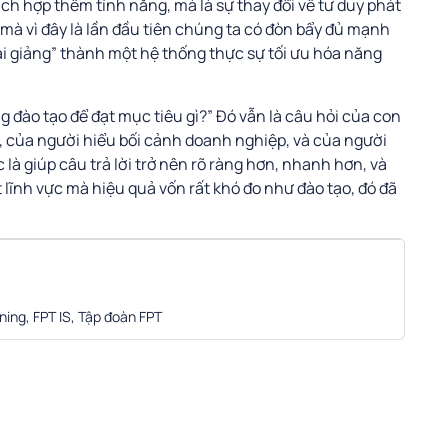
ch hợp thêm tính năng, mà là sự thay đổi về tư duy phát
 mà vì đây là lần đầu tiên chúng ta có đòn bẩy đủ mạnh
i giảng” thành một hệ thống thực sự tối ưu hóa năng
g đào tạo để đạt mục tiêu gì?” Đó vẫn là câu hỏi của con
o, của người hiểu bối cảnh doanh nghiệp, và của người
 là giúp câu trả lời trở nên rõ ràng hơn, nhanh hơn, và
t lĩnh vực mà hiệu quả vốn rất khó đo như đào tạo, đó đã
ning, FPT IS, Tập đoàn FPT