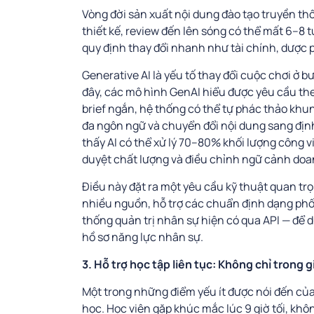
Vòng đời sản xuất nội dung đào tạo truyền th
thiết kế, review đến lên sóng có thể mất 6–8
quy định thay đổi nhanh như tài chính, dược 
Generative AI là yếu tố thay đổi cuộc chơi ở 
đây, các mô hình GenAI hiểu được yêu cầu the
brief ngắn, hệ thống có thể tự phác thảo khun
đa ngôn ngữ và chuyển đổi nội dung sang đị
thấy AI có thể xử lý 70–80% khối lượng công vi
duyệt chất lượng và điều chỉnh ngữ cảnh doa
Điều này đặt ra một yêu cầu kỹ thuật quan trọ
nhiều nguồn, hỗ trợ các chuẩn định dạng phổ 
thống quản trị nhân sự hiện có qua API — để d
hồ sơ năng lực nhân sự.
3. Hỗ trợ học tập liên tục: Không chỉ trong g
Một trong những điểm yếu ít được nói đến của
học. Học viên gặp khúc mắc lúc 9 giờ tối, không