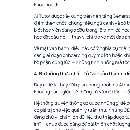
khóa học đó.
AI Tutor được xây dựng trên nền tảng Generati
điểm then chốt: chúng hiểu ngữ cảnh và có th
biết học viên đang ở đâu trong lộ trình, đã học 
học đặt câu hỏi — thay vì chỉ trả về một đáp án
Về mặt vận hành, điều này có ý nghĩa cụ thể: g
các giai đoạn onboarding quy mô lớn hoặc khi
bộ phận cùng lúc — những tình huống mà tốc đ
4. Đo lường thực chất: Từ “ai hoàn thành” đế
Đây có lẽ là thay đổi quan trọng nhất mà AI m
khoảng cách giữa hệ thống cũ và mới lớn nhấ
Hệ thống truyền thống đo được những gì dễ đo: 
có giá trị cho việc quản lý tuân thủ. Nhưng O
đáng chú ý: phần lớn dữ liệu thu thập được t
im” — chưa được dùng để cải thiện chất lượn