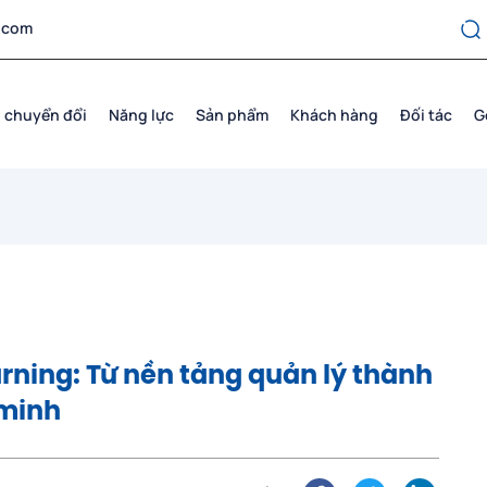
.com
 chuyển đổi
Năng lực
Sản phẩm
Khách hàng
Đối tác
G
arning: Từ nền tảng quản lý thành
 minh