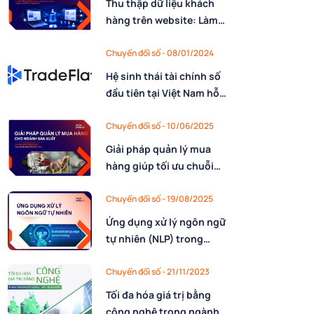
Thu thập dữ liệu khách
hàng trên website: Làm
sao để đúng Luật Bảo vệ
dữ liệu cá nhân (PDPL) mà
Chuyển đổi số - 08/01/2024
không làm gián đoạn
Hệ sinh thái tài chính số
marketing?
đầu tiên tại Việt Nam hỗ
trợ toàn diện doanh
nghiệp trong tài trợ
Chuyển đổi số - 10/06/2025
thương mại nội địa và
Giải pháp quản lý mua
xuyên biên giới
hàng giúp tối ưu chuỗi
cung ứng cho ngành sản
xuất
Chuyển đổi số - 19/08/2025
Ứng dụng xử lý ngôn ngữ
tự nhiên (NLP) trong
doanh nghiệp
Chuyển đổi số - 21/11/2023
Tối đa hóa giá trị bằng
công nghệ trong ngành