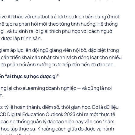
ve AI khác với chatbot trả lời theo kịch bản cứng ở một
ể tạo ra phản hồi mới theo từng tình huống. Hệ thống
gì, và tự sinh ra lời giải thích phù hợp với cách người
 được lập trình sẵn.
iảm áp lực lên đội ngũ giảng viên nội bộ, đặc biệt trong
 cần triển khai cập nhật chính sách đồng loạt cho nhiều
ộ phản hồi ảnh hưởng trực tiếp đến tiến độ đào tạo.
n “ai thực sự học được gì”
ang lại cho eLearning doanh nghiệp — và cũng là nơi
t.
tỷ lệ hoàn thành, điểm số, thời gian học. Đó là dữ liệu
ECD Digital Education Outlook 2023 chỉ ra một thực tế
ừ các hệ thống quản lý đào tạo hiện nay vẫn còn “nằm
g học tập thực sự. Khoảng cách giữa đo được và hành