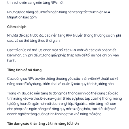
trình
chuyển sang nền tảng RPA mới.
Những lý do hàng đầu khiến ngân hàng nên tăng tốc thực hiện RPA
Migration bao gồm:
Giảm chi phí
Như đã đề cập trước đó, các nền tảng RPA truyền thống thường có chi phí
cao, và có thể tăng theo thời gian.
Các tổ chức có thể lựa chọn một đối tác RPA mới với các giải pháp tiết
kiệm hơn, chi phí đầu tư cho giấy phép thấp hơn để tối ưu hóa chi phí vận
hành.
Tăng tính dễ sử dụng
Các công cụ RPA truyền thống thường yêu cầu nhân viên kỹ thuật có kỹ
năng cao để xây dựng, triển khai và quản lý các quy trình tự động hóa.
Trong khi đó, các nền tảng tự động hóa thông minh có thể cung cấp các
tính năng kéo và thả. Điều này giảm thiểu
sự phức tạp của hệ thống
,
mang
tự động hóa đến gần hơn với doanh nghiệp.
Ngoài ra, nền tảng mới còn
cho phép các ngân hàng mở rộng quy mô tự động hóa, tạo điều kiện để
doanh nghiệp tăng cường tính linh hoạt và khả năng mở rộng.
Tận dụng các khả năng và tính năng tốt hơn