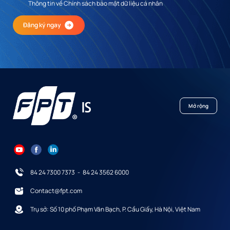
Thông tin về Chính sách bảo mật dữ liệu cá nhân
Đăng ký ngay
Mở rộng
84 24 7300 7373
-
84 24 3562 6000
Contact@fpt.com
Trụ sở: Số 10 phố Phạm Văn Bạch, P. Cầu Giấy, Hà Nội, Việt Nam