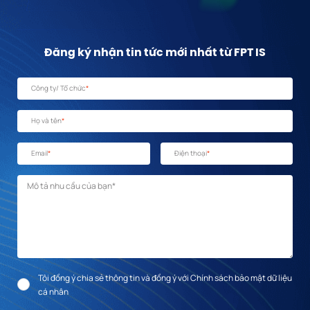
Đăng ký nhận tin tức mới nhất từ FPT IS
Công ty/ Tổ chức
*
Họ và tên
*
Email
*
Điện thoại
*
Mô tả nhu cầu
*
Tôi đồng ý chia sẻ thông tin và đồng ý với Chính sách bảo mật dữ liệu
cá nhân