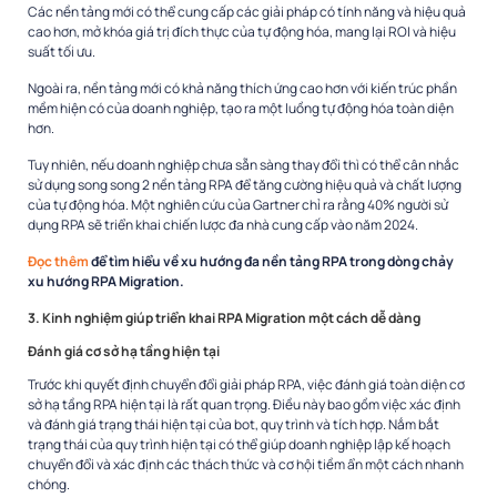
Các nền tảng mới có thể cung cấp các giải pháp có tính năng và hiệu quả
cao hơn, mở khóa giá trị đích thực của tự động hóa, mang lại ROI và hiệu
suất tối ưu.
Ngoài ra, nền tảng mới có khả năng thích ứng cao hơn với kiến trúc phần
mềm hiện có của doanh nghiệp, tạo ra một luồng tự động hóa toàn diện
hơn.
Tuy nhiên, nếu doanh nghiệp chưa sẵn sàng thay đổi thì có thể cân nhắc
sử dụng song song 2 nền tảng RPA để tăng cường hiệu quả và chất lượng
của tự động hóa.
Một nghiên cứu của Gartner chỉ ra rằng 40% người sử
dụng RPA sẽ triển khai chiến lược đa nhà cung cấp vào năm 2024.
Đọc thêm
để tìm hiểu về xu hướng đa nền tảng RPA trong dòng chảy
xu hướng RPA Migration.
3. Kinh nghiệm giúp triển khai RPA Migration một cách dễ dàng
Đánh giá cơ sở hạ tầng hiện tại
Trước khi quyết định chuyển đổi giải pháp RPA, việc đánh giá toàn diện cơ
sở hạ tầng RPA hiện tại là rất quan trọng. Điều này bao gồm việc xác định
và đánh giá trạng thái hiện tại của bot, quy trình và tích hợp. Nắm bắt
trạng thái của quy trình hiện tại có thể giúp doanh nghiệp lập kế hoạch
chuyển đổi và xác định các thách thức và cơ hội tiềm ẩn một cách nhanh
chóng.