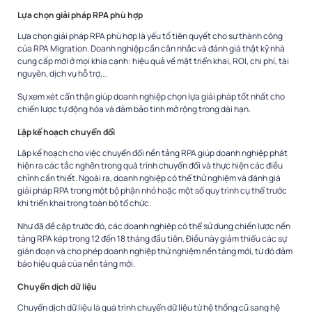
Lựa chọn giải pháp RPA phù hợp
Lựa chọn giải pháp RPA phù hợp là yếu tố tiên quyết cho sự thành công
của RPA Migration.
Doanh nghiệp cần cân nhắc và đánh giá thật kỹ nhà
cung cấp mới ở mọi khía cạnh: hiệu quả về mặt triển khai, ROI, chi phí, tài
nguyên, dịch vụ hỗ trợ,…
Sự xem xét cẩn thận giúp doanh nghiệp chọn lựa giải pháp tốt nhất cho
chiến lược tự động hóa và đảm bảo tính mở rộng trong dài hạn.
Lập kế hoạch chuyển đổi
Lập kế hoạch cho việc chuyển đổi nền tảng RPA giúp doanh nghiệp phát
hiện ra các tắc nghẽn trong quá trình chuyển đổi và thực hiện các điều
chỉnh cần thiết. Ngoài ra, doanh nghiệp có thể thử nghiệm và đánh giá
giải pháp RPA trong một bộ phận nhỏ hoặc một số quy trình cụ thể trước
khi triển khai trong toàn bộ tổ chức.
Như đã đề cập trước đó, các doanh nghiệp có thể sử dụng chiến lược nền
tảng RPA kép trong 12 đến 18 tháng đầu tiên. Điều này giảm thiểu các sự
gián đoạn và cho phép doanh nghiệp thử nghiệm nền tảng mới, từ đó đảm
bảo hiệu quả của nền tảng mới.
Chuyển dịch dữ liệu
Chuyển dịch dữ liệu là quá trình chuyển dữ liệu từ hệ thống cũ sang hệ