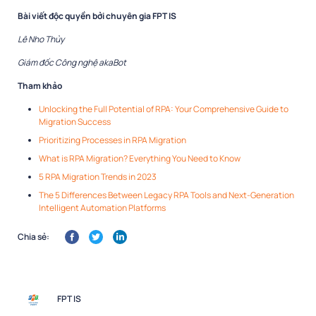
Bài viết độc quyền bởi chuyên gia FPT IS
Lê Nho Thủy
Giám đốc Công nghệ akaBot
Tham khảo
Unlocking the Full Potential of RPA: Your Comprehensive Guide to
Migration Success
Prioritizing Processes in RPA Migration
What is RPA Migration? Everything You Need to Know
5 RPA Migration Trends in 2023
The 5 Differences Between Legacy RPA Tools and Next-Generation
Intelligent Automation Platforms
Chia sẻ:
FPT IS