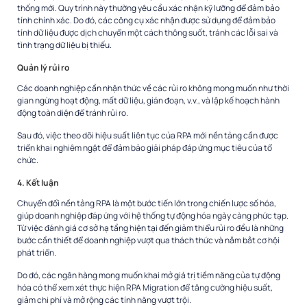
thống mới. Quy trình này thường yêu cầu xác nhận kỹ lưỡng để đảm bảo
tính chính xác. Do đó, các công cụ xác nhận được sử dụng để đảm bảo
tính dữ liệu được dịch chuyển một cách thông suốt, tránh các lỗi sai và
tình trạng
dữ liệu bị thiếu.
Quản lý rủi ro
Các doanh nghiệp cần nhận thức về các rủi ro không mong muốn như thời
gian ngừng hoạt động, mất dữ liệu, gián đoạn, v.v., và lập kế hoạch hành
động toàn diện để tránh rủi ro.
Sau đó, việc theo dõi hiệu suất liên tục của RPA mới nền tảng cần được
triển khai nghiêm ngặt để đảm bảo giải pháp đáp ứng mục tiêu của tổ
chức.
4. Kết luận
Chuyển đổi nền tảng RPA là một bước tiến lớn trong chiến lược số hóa,
giúp doanh nghiệp đáp ứng với hệ thống tự động hóa ngày càng phức tạp.
Từ việc đánh giá cơ sở hạ tầng hiện tại đến giảm thiểu rủi ro đều là những
bước cần thiết để doanh nghiệp vượt qua thách thức và nắm bắt cơ hội
phát triển.
Do đó, các ngân hàng mong muốn
khai mở giá trị tiềm năng của tự động
hóa có thể xem xét thực hiện RPA Migration
để tăng cường hiệu suất,
giảm chi phí và mở rộng các tính năng vượt trội.