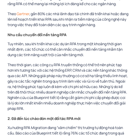
rằng RPA có thể mang lại những lợi ích đáng kể cho các ngân hàng.
Theo
Gartner
, gần 80% các nhà lãnh đạo tài chính đã triển khai hoặc đang
lên kế hoạch triển khai RPA sau khi nhận ra tiềm năng của công nghệ này
trong việc thay đổi toàn diện các quy trình ngân hàng.
Nhu cầu chuyển đổi nền tảng RPA
Tuy nhiên, sau khi triển khai các dự án RPA trong một khoảng thời gian
nhất định, các tổ chức có thể cân nhắc chuyển đổi nền tảng nhằm
tận
dụng các tính năng vượt trội của nền tảng mới.
Theo thời gian, các công cụ RPA truyền thống có thể trở nên phức tạp
hơn khi tương tác với các hệ thống ERP, CRM và các nền tảng khác thông
qua các API. Những giải pháp này thường có cơ sở hạ tầng thiếu linh hoạt,
gây ra các tắc nghẽn trong quy trình làm việc và rủi ro về tuân thủ. Ngoài
ra, hệ thống phức tạp luôn đi kèm với chi phí sở hữu cao. Những lý do kể
trên đã thôi thúc nhiều doanh nghiệp cân nhắc chuyển đổi nền tảng RPA.
Nghiên cứu của Blueprint tiết lộ rằng cắt giảm chi phí cấp phép được coi
là lý do lớn nhất khiến nhiều doanh nghiệp thực hiện việc chuyển đổi giải
pháp RPA.
2. Đã đến lúc chào đón một đối tác RPA mới
Xu hướng RPA Migration đang “xâm chiếm” thị trường tự động hoá toàn
cầu.
Báo cáo của Blueprint tiết lộ rằng 76% các tổ chức đang trong quá