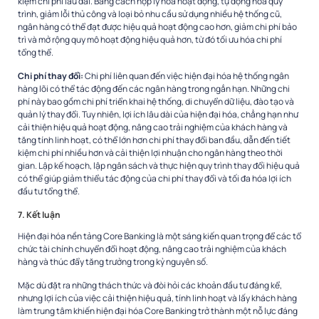
kiệm chi phí lâu dài. Bằng cách hợp lý hóa hoạt động, tự động hóa quy
trình, giảm lỗi thủ công và loại bỏ nhu cầu sử dụng nhiều hệ thống cũ,
ngân hàng có thể đạt được hiệu quả hoạt động cao hơn, giảm chi phí bảo
trì và mở rộng quy mô hoạt động hiệu quả hơn, từ đó tối ưu hóa chi phí
tổng thể.
Chi phí thay đổi:
Chi phí liên quan đến việc hiện đại hóa hệ thống ngân
hàng lõi có thể tác động đến các ngân hàng trong ngắn hạn. Những chi
phí này bao gồm chi phí triển khai hệ thống, di chuyển dữ liệu, đào tạo và
quản lý thay đổi. Tuy nhiên, lợi ích lâu dài của hiện đại hóa, chẳng hạn như
cải thiện hiệu quả hoạt động, nâng cao trải nghiệm của khách hàng và
tăng tính linh hoạt, có thể lớn hơn chi phí thay đổi ban đầu, dẫn đến tiết
kiệm chi phí nhiều hơn và cải thiện lợi nhuận cho ngân hàng theo thời
gian. Lập kế hoạch, lập ngân sách và thực hiện quy trình thay đổi hiệu quả
có thể giúp giảm thiểu tác động của chi phí thay đổi và tối đa hóa lợi ích
đầu tư tổng thể.
7. Kết luận
Hiện đại hóa nền tảng Core Banking là một sáng kiến ​​quan trọng để các tổ
chức tài chính chuyển đổi hoạt động, nâng cao trải nghiệm của khách
hàng và thúc đẩy tăng trưởng trong kỷ nguyên số.
Mặc dù đặt ra những thách thức và đòi hỏi các khoản đầu tư đáng kể,
nhưng lợi ích của việc cải thiện hiệu quả, tính linh hoạt và lấy khách hàng
làm trung tâm khiến hiện đại hóa Core Banking trở thành một nỗ lực đáng