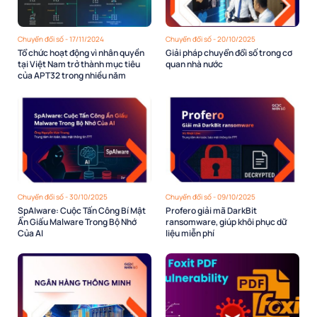
Chuyển đổi số - 17/11/2024
Chuyển đổi số - 20/10/2025
Tổ chức hoạt động vì nhân quyền
Giải pháp chuyển đổi số trong cơ
tại Việt Nam trở thành mục tiêu
quan nhà nước
của APT32 trong nhiều năm
Chuyển đổi số - 30/10/2025
Chuyển đổi số - 09/10/2025
SpAIware: Cuộc Tấn Công Bí Mật
Profero giải mã DarkBit
Ẩn Giấu Malware Trong Bộ Nhớ
ransomware, giúp khôi phục dữ
Của AI
liệu miễn phí