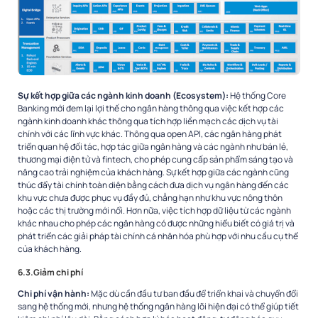
Sự kết hợp giữa các ngành kinh doanh (Ecosystem):
Hệ thống Core
Banking mới đem lại lợi thế cho ngân hàng thông qua việc kết hợp các
ngành kinh doanh khác thông qua tích hợp liền mạch các dịch vụ tài
chính với các lĩnh vực khác. Thông qua open API, các ngân hàng phát
triển quan hệ đối tác, hợp tác giữa ngân hàng và các ngành như bán lẻ,
thương mại điện tử và fintech, cho phép cung cấp sản phẩm sáng tạo và
nâng cao trải nghiệm của khách hàng. Sự kết hợp giữa các ngành cũng
thúc đẩy tài chính toàn diện bằng cách đưa dịch vụ ngân hàng đến các
khu vực chưa được phục vụ đầy đủ, chẳng hạn như khu vực nông thôn
hoặc các thị trường mới nổi. Hơn nữa, việc tích hợp dữ liệu từ các ngành
khác nhau cho phép các ngân hàng có được những hiểu biết có giá trị và
phát triển các giải pháp tài chính cá nhân hóa phù hợp với nhu cầu cụ thể
của khách hàng.
6.3.Giảm chi phí
Chi phí vận hành:
Mặc dù cần đầu tư ban đầu để triển khai và chuyển đổi
sang hệ thống mới, nhưng hệ thống ngân hàng lõi hiện đại có thể giúp tiết