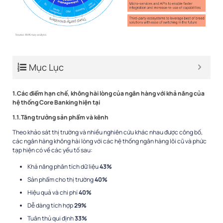
Mục Lục
1.Các điểm hạn chế, không hài lòng của ngân hàng với khả năng của
hệ thống Core Banking hiện tại
1.1.Tăng trưởng sản phẩm và kênh
Theo khảo sát thị trường và nhiều nghiên cứu khác nhau được công bố,
các ngân hàng không hài lòng với các hệ thống ngân hàng lõi cũ và phức
tạp hiện có về các yếu tố sau:
Khả năng phân tích dữ liệu
43%
Sản phẩm cho thị trường
40%
Hiệu quả và chi phí
40%
Dễ dàng tích hợp
29%
Tuân thủ qui định
33%