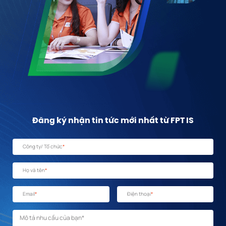
Đăng ký nhận tin tức mới nhất từ FPT IS
Công ty/ Tổ chức
*
Họ và tên
*
Email
*
Điện thoại
*
Mô tả nhu cầu
*