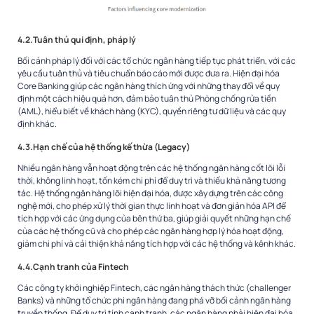
4.2.Tuân thủ qui định, pháp lý
Bối cảnh pháp lý đối với các tổ chức ngân hàng tiếp tục phát triển, với các
yêu cầu tuân thủ và tiêu chuẩn báo cáo mới được đưa ra. Hiện đại hóa
Core Banking giúp các ngân hàng thích ứng với những thay đổi về quy
định một cách hiệu quả hơn, đảm bảo tuân thủ Phòng chống rửa tiền
(AML), hiểu biết về khách hàng (KYC), quyền riêng tư dữ liệu và các quy
định khác.
4.3.Hạn chế của hệ thống kế thừa (Legacy)
Nhiều ngân hàng vẫn hoạt động trên các hệ thống ngân hàng cốt lõi lỗi
thời, không linh hoạt, tốn kém chi phí để duy trì và thiếu khả năng tương
tác. Hệ thống ngân hàng lõi hiện đại hóa, được xây dựng trên các công
nghệ mới, cho phép xử lý thời gian thực linh hoạt và đơn giản hóa API để
tích hợp với các ứng dụng của bên thứ ba, giúp giải quyết những hạn chế
của các hệ thống cũ và cho phép các ngân hàng hợp lý hóa hoạt động,
giảm chi phí và cải thiện khả năng tích hợp với các hệ thống và kênh khác.
4.4.Cạnh tranh của Fintech
Các công ty khởi nghiệp Fintech, các ngân hàng thách thức (challenger
Banks) và những tổ chức phi ngân hàng đang phá vỡ bối cảnh ngân hàng
truyền thống. Để duy trì tính cạnh tranh, các ngân hàng phải hiện đại hóa