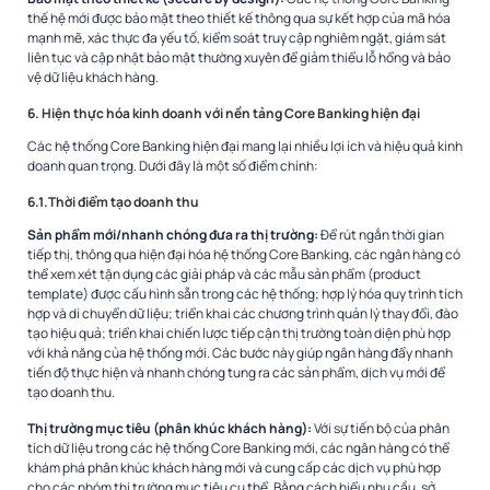
thế hệ mới được bảo mật theo thiết kế thông qua sự kết hợp của mã hóa
mạnh mẽ, xác thực đa yếu tố, kiểm soát truy cập nghiêm ngặt, giám sát
liên tục và cập nhật bảo mật thường xuyên để giảm thiểu lỗ hổng và bảo
vệ dữ liệu khách hàng.
6. Hiện thực hóa kinh doanh với nền tảng Core Banking hiện đại
Các hệ thống Core Banking hiện đại mang lại nhiều lợi ích và hiệu quả kinh
doanh quan trọng. Dưới đây là một số điểm chính:
6.1.Thời điểm tạo doanh thu
Sản phẩm mới/nhanh chóng đưa ra thị trường:
Để rút ngắn thời gian
tiếp thị, thông qua hiện đại hóa hệ thống Core Banking, các ngân hàng có
thể xem xét tận dụng các giải pháp và các mẫu sản phẩm (product
template) được cấu hình sẵn trong các hệ thống; hợp lý hóa quy trình tích
hợp và di chuyển dữ liệu; triển khai các chương trình quản lý thay đổi, đào
tạo hiệu quả; triển khai chiến lược tiếp cận thị trường toàn diện phù hợp
với khả năng của hệ thống mới. Các bước này giúp ngân hàng đẩy nhanh
tiến độ thực hiện và nhanh chóng tung ra các sản phẩm, dịch vụ mới để
tạo doanh thu.
Thị trường mục tiêu (phân khúc khách hàng):
Với sự tiến bộ của phân
tích dữ liệu trong các hệ thống Core Banking mới, các ngân hàng có thể
khám phá phân khúc khách hàng mới và cung cấp các dịch vụ phù hợp
cho các nhóm thị trường mục tiêu cụ thể. Bằng cách hiểu nhu cầu, sở