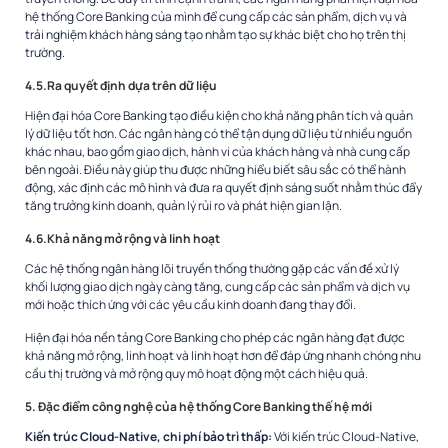
hệ thống Core Banking của mình để cung cấp các sản phẩm, dịch vụ và
trải nghiệm khách hàng sáng tạo nhằm tạo sự khác biệt cho họ trên thị
trường.
4.5.Ra quyết định dựa trên dữ liệu
Hiện đại hóa Core Banking tạo điều kiện cho khả năng phân tích và quản
lý dữ liệu tốt hơn. Các ngân hàng có thể tận dụng dữ liệu từ nhiều nguồn
khác nhau, bao gồm giao dịch, hành vi của khách hàng và nhà cung cấp
bên ngoài. Điều này giúp thu được những hiểu biết sâu sắc có thể hành
động, xác định các mô hình và đưa ra quyết định sáng suốt nhằm thúc đẩy
tăng trưởng kinh doanh, quản lý rủi ro và phát hiện gian lận.
4.6.Khả năng mở rộng và linh hoạt
Các hệ thống ngân hàng lõi truyền thống thường gặp các vấn đề xử lý
khối lượng giao dịch ngày càng tăng, cung cấp các sản phẩm và dịch vụ
mới hoặc thích ứng với các yêu cầu kinh doanh đang thay đổi.
Hiện đại hóa nền tảng Core Banking cho phép các ngân hàng đạt được
khả năng mở rộng, linh hoạt và linh hoạt hơn để đáp ứng nhanh chóng nhu
cầu thị trường và mở rộng quy mô hoạt động một cách hiệu quả.
5. Đặc điểm công nghệ của hệ thống Core Banking thế hệ mới
Kiến trúc Cloud-Native, chi phí bảo trì thấp:
Với kiến ​​trúc Cloud-Native,