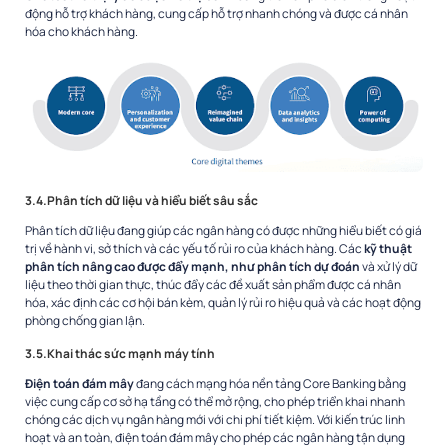
động hỗ trợ khách hàng, cung cấp hỗ trợ nhanh chóng và được cá nhân
hóa cho khách hàng.
3.4.Phân tích dữ liệu và hiểu biết sâu sắc
Phân tích dữ liệu đang giúp các ngân hàng có được những hiểu biết có giá
trị về hành vi, sở thích và các yếu tố rủi ro của khách hàng. Các
kỹ thuật
phân tích nâng cao được đẩy mạnh, như phân tích dự đoán
và xử lý dữ
liệu theo thời gian thực, thúc đẩy các đề xuất sản phẩm được cá nhân
hóa, xác định các cơ hội bán kèm, quản lý rủi ro hiệu quả và các hoạt động
phòng chống gian lận.
3.5.Khai thác sức mạnh máy tính
Điện toán đám mây
đang cách mạng hóa nền tảng Core Banking bằng
việc cung cấp cơ sở hạ tầng có thể mở rộng, cho phép triển khai nhanh
chóng các dịch vụ ngân hàng mới với chi phí tiết kiệm. Với kiến ​​trúc linh
hoạt và an toàn, điện toán đám mây cho phép các ngân hàng tận dụng