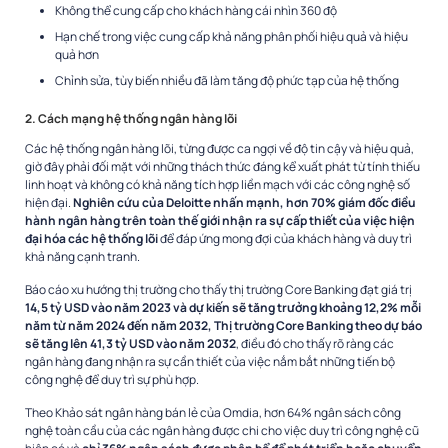
Không thể cung cấp cho khách hàng cái nhìn 360 độ
Hạn chế trong việc cung cấp khả năng phân phối hiệu quả và hiệu
quả hơn
Chỉnh sửa, tùy biến nhiều đã làm tăng độ phức tạp của hệ thống
2. Cách mạng hệ thống ngân hàng lõi
Các hệ thống ngân hàng lõi, từng được ca ngợi về độ tin cậy và hiệu quả,
giờ đây phải đối mặt với những thách thức đáng kể xuất phát từ tính thiếu
linh hoạt và không có khả năng tích hợp liền mạch với các công nghệ số
hiện đại.
Nghiên cứu của Deloitte nhấn mạnh, hơn 70% giám đốc điều
hành ngân hàng trên toàn thế giới nhận ra sự cấp thiết của việc hiện
đại hóa các hệ thống lõi
để đáp ứng mong đợi của khách hàng và duy trì
khả năng cạnh tranh.
Báo cáo xu hướng thị trường cho thấy thị trường Core Banking đạt giá trị
14,5 tỷ USD vào năm 2023 và dự kiến ​​sẽ tăng trưởng khoảng 12,2% mỗi
năm từ năm 2024 đến năm 2032, Thị trường Core Banking theo dự báo
​​sẽ tăng lên 41,3 tỷ USD vào năm 2032
, điều đó cho thấy rõ ràng các
ngân hàng đang nhận ra sự cần thiết của việc nắm bắt những tiến bộ
công nghệ để duy trì sự phù hợp.
Theo Khảo sát ngân hàng bán lẻ của Omdia, hơn 64% ngân sách công
nghệ toàn cầu của các ngân hàng được chi cho việc duy trì công nghệ cũ