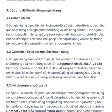
3. Các chủ đề Số cốt lõi của ngân hàng
3.1.Core hiện đại
Các ngân hàng đang tiến hành chuyển đổi số toàn diện để nâng cao hiệu
quả hoạt động, trải nghiệm khách hàng và khả năng đổi mới. Các ngân
hàng hướng đến nền tảng Core Banking với kiến trúc công nghệ hiện đại,
có thể kết hợp và linh hoạt, cho phép tích hợp dễ dàng với các hệ thống
bên ngoài và đưa sản phẩm mới ra thị trường nhanh hơn.
3.2.Cá nhân hóa và trải nghiệm khách hàng
Các ngân hàng đang nỗ lực mang lại trải nghiệm cá nhân hóa cao cho
khách hàng của mình. Bằng cách tận dụng
phân tích dữ liệu, AI và các
kênh số
, ngân hàng có thể đưa ra đề xuất sản phẩm phù hợp, tư vấn tài
chính được cá nhân hóa và cảnh báo chủ động để đáp ứng nhu cầu cá
nhân của khách hàng và nâng cao trải nghiệm ngân hàng tổng thể.
3.3.Mô phỏng lại chuỗi giá trị
Để định vị lại các chuỗi giá trị kinh doanh quan trọng bằng cách tận dụng
công nghệ mới, công nghệ AI và ML đang được các ngân hàng sử dụng để
cải thiện dịch vụ khách hàng, tăng cường phát hiện và ngăn chặn gian
lận, tự động hóa các quy trình và cung cấp các đề xuất được cá nhân hóa.
Chatbot và trợ lý ảo được hỗ trợ bởi AI
đang trở nên phổ biến trong hoạt