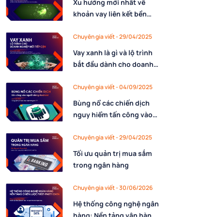
Xu hướng mới nhất về
khoản vay liên kết bền
vững và gợi ý cho doanh
nghiệp Việt Nam
Chuyên gia viết - 29/04/2025
Vay xanh là gì và lộ trình
bắt đầu dành cho doanh
nghiệp mới tiếp cận?
Chuyên gia viết - 04/09/2025
Bùng nổ các chiến dịch
nguy hiểm tấn công vào
người dùng Android. Nguy
cơ mất dữ liệu cá nhân
Chuyên gia viết - 29/04/2025
rình
Tối ưu quản trị mua sắm
trong ngân hàng
Chuyên gia viết - 30/06/2026
Hệ thống công nghệ ngân
hàng: Nền tảng vận hành