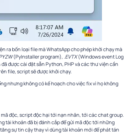
ện ra bốn loại file mà WhatsApp cho phép khởi chạy mà
.PYZW
(PyInstaller program),
.EVTX
(Windows event Log
đã được cài đặt sẵn Python, PHP và các thư viện cần
ên file, script sẽ được khởi chạy.
ng nhưng không có kế hoạch cho việc fix vì họ không
 mã độc, script độc hại tới nạn nhân, tới các chat group.
g tài khoản đã bị đánh cắp để gửi mã độc tới những
ăng sự tin cậy thay vì dùng tài khoản mới để phát tán