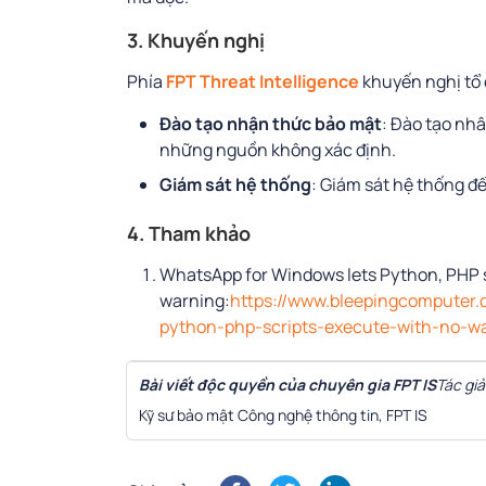
3. Khuyến nghị
Phía
FPT Threat Intelligence
khuyến nghị tổ 
Đào tạo nhận thức bảo mật
: Đào tạo nhâ
những nguồn không xác định.
Giám sát hệ thống
: Giám sát hệ thống đ
4. Tham khảo
WhatsApp for Windows lets Python, PHP s
warning:
https://www.bleepingcomputer.
python-php-scripts-execute-with-no-w
Bài viết độc quyền của chuyên gia FPT IS
Tác gi
Kỹ sư bảo mật Công nghệ thông tin, FPT IS