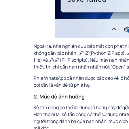
Ngoài ra, nhà nghiên cứu bảo mật còn phát hi
không cần xác nhận:
.PYZ
(Python ZIP app),
file) và
.PHP
(PHP scripts). Nếu máy nạn nhân 
thiết, thì chỉ cần nạn nhân nhấn nút “Open” tr
Phía WhatsApp đã nhận được báo cáo về lỗ hổ
coi đây là vấn đề từ phía họ.
2. Mức độ ảnh hưởng
Kẻ tấn công có thể lợi dụng lỗ hổng này để gửi
Hơn thế nữa, kẻ tấn công có thể sử dụng nhữn
người trong danh bạ của nạn nhân, mục đích t
mã độc.