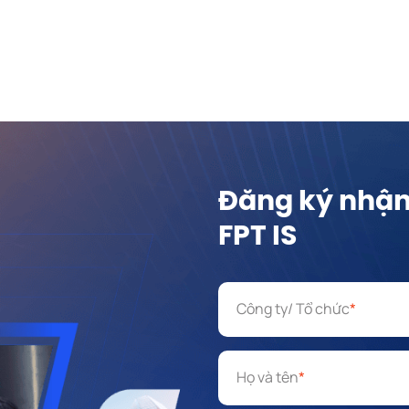
Đăng ký nhận 
FPT IS
Công ty/ Tổ chức
*
Họ và tên
*