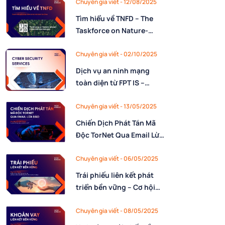
Chuyên gia viết - 12/08/2025
Tìm hiểu về TNFD – The
Taskforce on Nature-
related Financial
Disclosures (Phần 2)
Chuyên gia viết - 02/10/2025
Dịch vụ an ninh mạng
toàn diện từ FPT IS –
Cyber Security Services
Chuyên gia viết - 13/05/2025
Chiến Dịch Phát Tán Mã
Độc TorNet Qua Email Lừa
Đảo
Chuyên gia viết - 06/05/2025
Trái phiếu liên kết phát
triển bền vững – Cơ hội
cho doanh nghiệp Việt
Nam
Chuyên gia viết - 08/05/2025