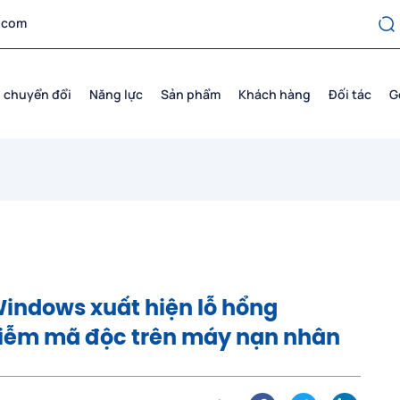
.com
 chuyển đổi
Năng lực
Sản phẩm
Khách hàng
Đối tác
G
indows xuất hiện lỗ hổng
hiễm mã độc trên máy nạn nhân