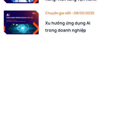
cho chiến lược First-party
Data
Chuyên gia viết - 08/05/2025
Xu hướng ứng dụng AI
trong doanh nghiệp