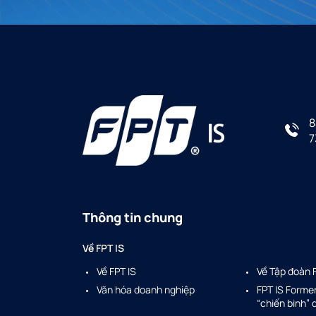
8
7
Thông tin chung
Về FPT IS
Về FPT IS
Về Tập đoàn 
Văn hóa doanh nghiệp
FPT IS Forme
“chiến binh”