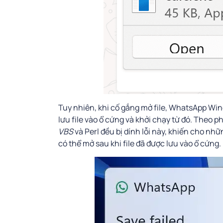
Tuy nhiên, khi cố gắng mở file, WhatsApp Win
lưu file vào ổ cứng và khởi chạy từ đó. Theo phâ
VBS
và Perl đều bị dính lỗi này, khiến cho nhữ
có thể mở sau khi file đã được lưu vào ổ cứng.