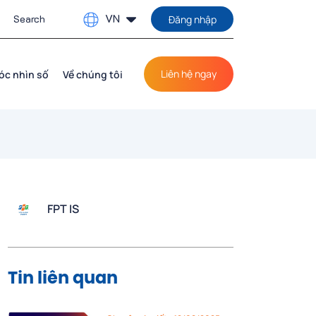
VN
Đăng nhập
Liên hệ ngay
óc nhìn số
Về chúng tôi
FPT IS
Tin liên quan