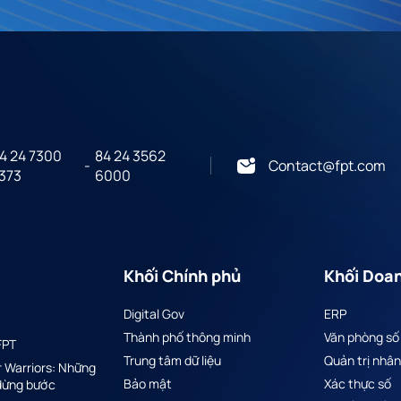
4 24 7300
84 24 3562
-
Contact@fpt.com
373
6000
Khối Chính phủ
Khối Doa
Digital Gov
ERP
Thành phố thông minh
Văn phòng số
FPT
Trung tâm dữ liệu
Quản trị nhân
r Warriors: Những
Bảo mật
Xác thực số
 dừng bước