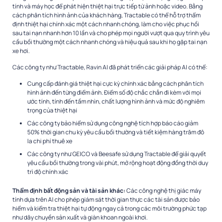
tính và máy học để phát hiện thiệt hại trực tiếp từ ảnh hoặc video. Bằng
cách phân tích hình ảnh của khách hàng, Tractable có thể hỗ trợ thẩm
định thiệt hại chính xác một cách nhanh chóng, làm cho việc phục hồi
sau tai nạn nhanh hơn 10 lần và cho phép mọi người vượt qua quy trình yêu
cầu bồi thường một cách nhanh chóng và hiệu quả sau khi họ gặp tai nạn
xe hơi.
Các công ty như Tractable, Ravin AI đã phát triển các giải pháp AI có thể:
Cung cấp đánh giá thiệt hại cực kỳ chính xác bằng cách phân tích
hình ảnh đến từng điểm ảnh. Điểm số độ chắc chắn đi kèm với mọi
ước tính, tính đến tầm nhìn, chất lượng hình ảnh và mức độ nghiêm
trọng của thiệt hại
Các công ty bảo hiểm sử dụng công nghệ tích hợp báo cáo giảm
50% thời gian chu kỳ yêu cầu bồi thường và tiết kiệm hàng trăm đô
la chi phí thuê xe
Các công ty như GEICO và Beesafe sử dụng Tractable để giải quyết
yêu cầu bồi thường trong vài phút, mở rộng hoạt động đồng thời duy
trì độ chính xác
Thẩm định bất động sản và tài sản khác:
Các công nghệ thị giác máy
tính dựa trên AI cho phép giám sát thời gian thực các tài sản được bảo
hiểm và kiểm tra thiệt hại tự động ngay cả trong các môi trường phức tạp
như dây chuyền sản xuất và giàn khoan ngoài khơi.