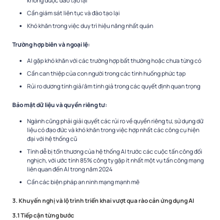
không được đào tạo lại
Cần giám sát liên tục và đào tạo lại
Khó khăn trong việc duy trì hiệu năng nhất quán
Trường hợp biên và ngoại lệ:
AI gặp khó khăn với các trường hợp bất thường hoặc chưa từng có
Cần can thiệp của con người trong các tình huống phức tạp
Rủi ro dương tính giả/âm tính giả trong các quyết định quan trọng
Bảo mật dữ liệu và quyền riêng tư:
Ngành cũng phải giải quyết các rủi ro về quyền riêng tư, sử dụng dữ
liệu có đạo đức và khó khăn trong việc hợp nhất các công cụ hiện
đại với hệ thống cũ
Tính dễ bị tổn thương của hệ thống AI trước các cuộc tấn công đối
nghịch, với ước tính 85% công ty gặp ít nhất một vụ tấn công mạng
liên quan đến AI trong năm 2024
Cần các biện pháp an ninh mạng mạnh mẽ
3. Khuyến nghị và lộ trình triển khai vượt qua rào cản ứng dụng AI
3.1 Tiếp cận từng bước