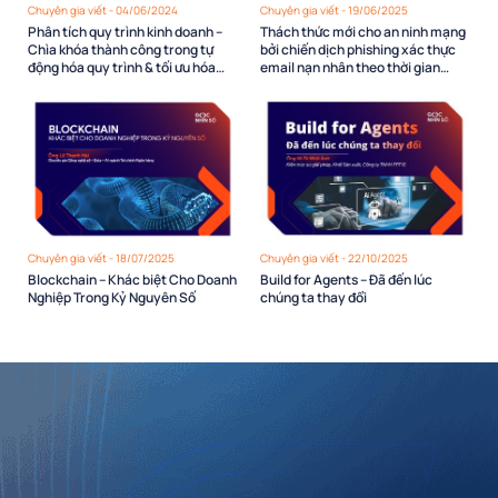
Chuyên gia viết - 04/06/2024
Chuyên gia viết - 19/06/2025
Phân tích quy trình kinh doanh –
Thách thức mới cho an ninh mạng
Chìa khóa thành công trong tự
bởi chiến dịch phishing xác thực
động hóa quy trình & tối ưu hóa
email nạn nhân theo thời gian
vận hành
thực
Chuyên gia viết - 18/07/2025
Chuyên gia viết - 22/10/2025
Blockchain – Khác biệt Cho Doanh
Build for Agents – Đã đến lúc
Nghiệp Trong Kỷ Nguyên Số
chúng ta thay đổi