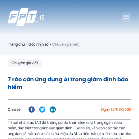
Trang chủ
›
Góc nhìn số
›
Chuyên gia viết
Chuyên gia viết
7 rào cản ứng dụng AI trong giám định bảo
hiểm
Chia sẻ:
Ngày 12/09/2025
Trí tuệ nhân tạo (AI) đã không còn là khái niệm xa lạ trong ngành bảo
hiểm, đặc biệt trong lĩnh vực giám định. Tuy nhiên, vẫn còn các rào cản
ứng dụng AI vẫn còn quá nhiều. Mặc dù AI có tiềm năng to lớn cho các nhà