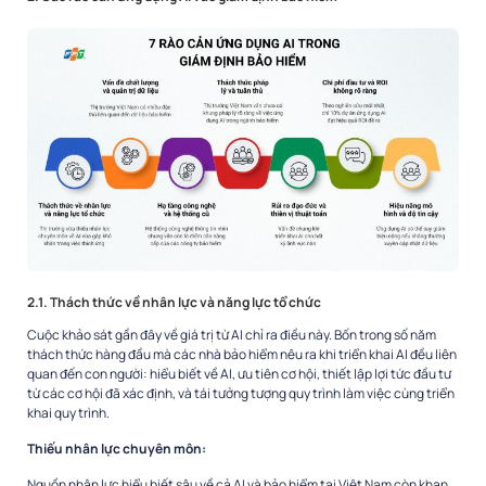
2.1. Thách thức về nhân lực và năng lực tổ chức
Cuộc khảo sát gần đây về giá trị từ AI chỉ ra điều này. Bốn trong số năm
thách thức hàng đầu mà các nhà bảo hiểm nêu ra khi triển khai AI đều liên
quan đến con người: hiểu biết về AI, ưu tiên cơ hội, thiết lập lợi tức đầu tư
từ các cơ hội đã xác định, và tái tưởng tượng quy trình làm việc cùng triển
khai quy trình.
Thiếu nhân lực chuyên môn:
Nguồn nhân lực hiểu biết sâu về cả AI và bảo hiểm tại Việt Nam còn khan