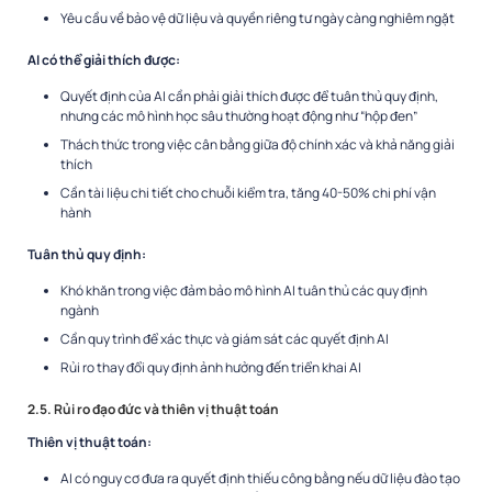
Yêu cầu về bảo vệ dữ liệu và quyền riêng tư ngày càng nghiêm ngặt
AI có thể giải thích được:
Quyết định của AI cần phải giải thích được để tuân thủ quy định,
nhưng các mô hình học sâu thường hoạt động như “hộp đen”
Thách thức trong việc cân bằng giữa độ chính xác và khả năng giải
thích
Cần tài liệu chi tiết cho chuỗi kiểm tra, tăng 40-50% chi phí vận
hành
Tuân thủ quy định:
Khó khăn trong việc đảm bảo mô hình AI tuân thủ các quy định
ngành
Cần quy trình để xác thực và giám sát các quyết định AI
Rủi ro thay đổi quy định ảnh hưởng đến triển khai AI
2.5. Rủi ro đạo đức và thiên vị thuật toán
Thiên vị thuật toán:
AI có nguy cơ đưa ra quyết định thiếu công bằng nếu dữ liệu đào tạo