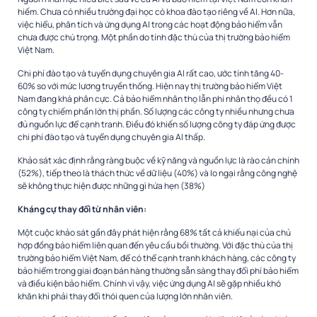
hiếm. Chưa có nhiều trường đại học có khoa đào tạo riêng về AI. Hơn nữa,
việc hiểu, phân tích và ứng dụng AI trong các hoạt động bảo hiểm vẫn
chưa được chú trọng. Một phần do tính đặc thù của thị trường bảo hiểm
Việt Nam.
Chi phí đào tạo và tuyển dụng chuyên gia AI rất cao, ước tính tăng 40-
60% so với mức lương truyền thống. Hiện nay thị trường bảo hiểm Việt
Nam đang khá phân cực. Cả bảo hiểm nhân thọ lẫn phi nhân thọ đều có 1
công ty chiếm phần lớn thị phần. Số lượng các công ty nhiều nhưng chưa
đủ nguồn lực để cạnh tranh. Điều đó khiến số lượng công ty đáp ứng được
chi phí đào tạo và tuyển dụng chuyên gia AI thấp.
Khảo sát xác định rằng ràng buộc về kỹ năng và nguồn lực là rào cản chính
(52%), tiếp theo là thách thức về dữ liệu (40%) và lo ngại rằng công nghệ
sẽ không thực hiện được những gì hứa hẹn (38%)
Kháng cự thay đổi từ nhân viên:
Một cuộc khảo sát gần đây phát hiện rằng 68% tất cả khiếu nại của chủ
hợp đồng bảo hiểm liên quan đến yêu cầu bồi thường. Với đặc thù của thị
trường bảo hiểm Việt Nam, để có thể cạnh tranh khách hàng, các công ty
bảo hiểm trong giai đoạn bán hàng thường sẵn sàng thay đổi phí bảo hiểm
và điều kiện bảo hiểm. Chính vì vậy, việc ứng dụng AI sẽ gặp nhiều khó
khăn khi phải thay đổi thói quen của lượng lớn nhân viên.