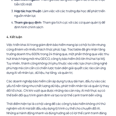
tiễn tốt nhất
Hợp tác học thuật:
Làm việc với các trường đại học để phát triển
nguồn nhân lực
Tham gia quy định:
Tham gia tích cực với các cơ quan quản lý để
định hình chính sách
4. Kết luận
Việc triển khai AI trong giám định bảo hiểm mang lại cơ hội to lớn nhưng
cũng đi kèm với nhiều thách thức phức tạp. Tractable đã ghi nhận tăng
trưởng doanh thu 600% trong 24 tháng qua, một phần thông qua việc thu
hút khách hàng mới như GEICO, công ty bảo hiểm ôtô lớn thứ hai tại Mỹ.
Tuy nhiên, thành công không chỉ phụ thuộc vào việc lựa chọn công nghệ
phù hợp mà còn cần có chiến lược toàn diện giải quyết các rào cản ứng
dụng AI về nhân lực, dữ liệu, hạ tầng, và quản trị.
Các doanh nghiệp bảo hiểm cần áp dụng tư duy dài hạn, đầu tư vào các
yếu tố nền tảng như chất lượng dữ liệu, phát triển nhân tài và quản lý thay
đổi tổ chức. Chỉ khi vượt qua được những rào cản này, AI mới thực sự có
thể biến đổi quy trình giám định và tạo ra lợi thế cạnh tranh bền vững.
Thời điểm hiện tại là cơ hội vàng để các công ty bảo hiểm không chỉ thử
nghiệm với AI mà bắt đầu xây dựng lộ trình cụ thể cho chuyển đổi AI.
Những ai hành động nhanh và đúng hướng sẽ có lợi thế cạnh tranh đáng