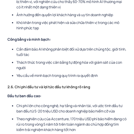
bị thiên vị, với nghiên cứu cho thấy 60-70% mô hình AI thương mại
có ít nhất một dạng thiên vị
Ảnh hưởng đến quyền lợi khách hàng và uy tín doanh nghiệp
Khó khăn trong việc phát hiện và sửa chữa thiên vị trong các mô
hình phức tạp
Công bằng và minh bạch:
Cần đảm bảo AI không phân biệt đối xử dựa trên chủng tộc, giới tính,
tuổi tác
Thách thức trong việc cân bằng tự động hóa với giám sát của con
người
Yêu cầu về minh bạch trong quy trình ra quyết định
2.6. Chi phí đầu tư và lợi tức đầu tư không rõ ràng
Đầu tư ban đầu cao:
Chi phí lớn cho công nghệ, hạ tầng và nhân tài, với ước tính đầu tư
ban đầu từ 5-20 triệu USD cho doanh nghiệp bảo hiểm cỡ vừa
Theo nghiên cứu của Accenture, 170 triệu USD phí bảo hiểm đang có
rủi ro trong vòng 5 năm tới trên toàn ngành do chủ hợp đồng tìm
kiếm trải nghiệm khách hàng tốt hơn