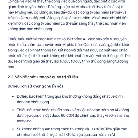
Lo ngại về việc AI thay thế công việc của con người, đặc biệt ở các vị trí
giám định truyền thống. Rõ ràng, hiện tại AI chưa thể thay thế các vị trí
này. Nhưng nếu có lượng dữ liệu đầy đủ, các công ty bảo hiểm sẽ thấy vai
trò của AI trùng lặp với số lượng lớn giám định viên. Và với mức chi phí tiết
kiệm hơn, các công ty bảo hiểm có thể sẵn sàng thay thế các nhân viên
không đảm bảo chất lượng.
Thiếu hiểu biết về cách làm việc với hệ thống AI. Việc này đến từ nguyên
nhân thiếu nhân lực chuyên môn AI phía trên. Các nhân viên gặp khó khăn
trong việc cập nhật thông tin, kết hợp với đối mặt nguy cơ mất việc chắc
chắn sẽ là một thử thách không nhỏ khi phải làm việc với hệ thống mới. Do
đó, sẽ cần thời gian để thay đổi tư duy từ quy trình thủ công sang tự động
hóa
2.2. Vấn đề chất lượng và quản trị dữ liệu
Dữ liệu lịch sử không chuẩn hóa:
Dữ liệu bảo hiểm trong quá khứ thường không đồng nhất về định
dạng và chất lượng
Thiếu cấu trúc hoặc chuẩn hóa khiến việc đào tạo mô hình AI không
đạt hiệu quả, chỉ đạt được 60-70% độ chính xác thay vì 90-95% như
mong đợi
Sự không nhất quán trong cách thu thập và lưu trữ dữ liệu giữa các
chi nhánh có thể làm giảm 25-30% hiệu quả của mô hình AI