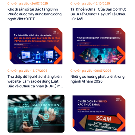
Chuyên gia viết - 24/07/2025
Chuyên gia viết - 16/10/2025
Kho di sản số tại Bảo tàng Bình
Tài Khoản Gmail Của Bạn Có Thực
Phước được xây dựng bằng công
Sự Bị Tấn Công? Hay Chỉ Là Chiêu
nghệ Việt từ FPT
Lừa Mới
Chuyên gia viết - 15/07/2026
Chuyên gia viết - 09/03/2026
Thu thập dữ liệu khách hàng trên
Những xu hướng phát triển trong
website: Làm sao để đúng Luật
ngành AI năm 2026
Bảo vệ dữ liệu cá nhân (PDPL) mà
không làm gián đoạn marketing?