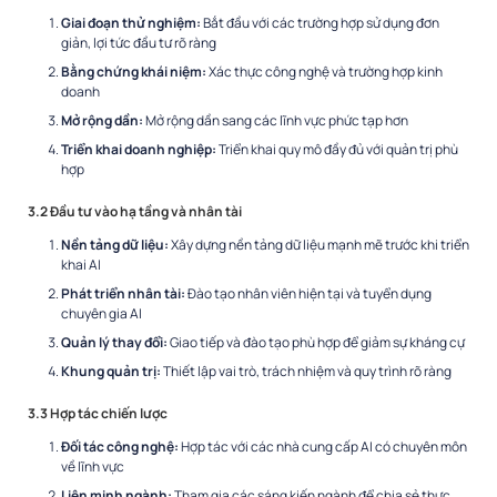
Giai đoạn thử nghiệm:
Bắt đầu với các trường hợp sử dụng đơn
giản, lợi tức đầu tư rõ ràng
Bằng chứng khái niệm:
Xác thực công nghệ và trường hợp kinh
doanh
Mở rộng dần:
Mở rộng dần sang các lĩnh vực phức tạp hơn
Triển khai doanh nghiệp:
Triển khai quy mô đầy đủ với quản trị phù
hợp
3.2 Đầu tư vào hạ tầng và nhân tài
Nền tảng dữ liệu:
Xây dựng nền tảng dữ liệu mạnh mẽ trước khi triển
khai AI
Phát triển nhân tài:
Đào tạo nhân viên hiện tại và tuyển dụng
chuyên gia AI
Quản lý thay đổi:
Giao tiếp và đào tạo phù hợp để giảm sự kháng cự
Khung quản trị:
Thiết lập vai trò, trách nhiệm và quy trình rõ ràng
3.3 Hợp tác chiến lược
Đối tác công nghệ:
Hợp tác với các nhà cung cấp AI có chuyên môn
về lĩnh vực
Liên minh ngành:
Tham gia các sáng kiến ngành để chia sẻ thực