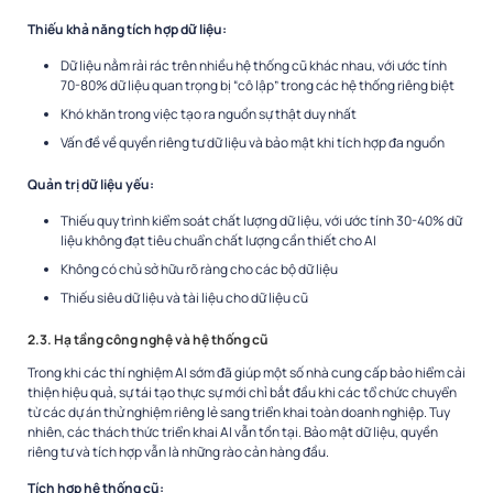
Thiếu khả năng tích hợp dữ liệu:
Dữ liệu nằm rải rác trên nhiều hệ thống cũ khác nhau, với ước tính
70-80% dữ liệu quan trọng bị “cô lập” trong các hệ thống riêng biệt
Khó khăn trong việc tạo ra nguồn sự thật duy nhất
Vấn đề về quyền riêng tư dữ liệu và bảo mật khi tích hợp đa nguồn
Quản trị dữ liệu yếu:
Thiếu quy trình kiểm soát chất lượng dữ liệu, với ước tính 30-40% dữ
liệu không đạt tiêu chuẩn chất lượng cần thiết cho AI
Không có chủ sở hữu rõ ràng cho các bộ dữ liệu
Thiếu siêu dữ liệu và tài liệu cho dữ liệu cũ
2.3. Hạ tầng công nghệ và hệ thống cũ
Trong khi các thí nghiệm AI sớm đã giúp một số nhà cung cấp bảo hiểm cải
thiện hiệu quả, sự tái tạo thực sự mới chỉ bắt đầu khi các tổ chức chuyển
từ các dự án thử nghiệm riêng lẻ sang triển khai toàn doanh nghiệp. Tuy
nhiên, các thách thức triển khai AI vẫn tồn tại. Bảo mật dữ liệu, quyền
riêng tư và tích hợp vẫn là những rào cản hàng đầu.
Tích hợp hệ thống cũ: