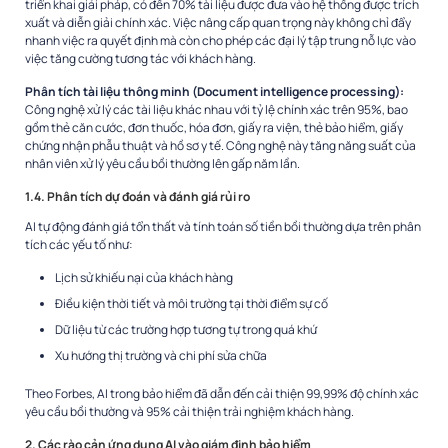
triển khai giải pháp, có đến 70% tài liệu được đưa vào hệ thống được trích
xuất và diễn giải chính xác. Việc nâng cấp quan trọng này không chỉ đẩy
nhanh việc ra quyết định mà còn cho phép các đại lý tập trung nỗ lực vào
việc tăng cường tương tác với khách hàng.
Phân tích tài liệu thông minh (Document intelligence processing):
Công nghệ xử lý các tài liệu khác nhau với tỷ lệ chính xác trên 95%, bao
gồm thẻ căn cước, đơn thuốc, hóa đơn, giấy ra viện, thẻ bảo hiểm, giấy
chứng nhận phẫu thuật và hồ sơ y tế. Công nghệ này tăng năng suất của
nhân viên xử lý yêu cầu bồi thường lên gấp năm lần.
1.4. Phân tích dự đoán và đánh giá rủi ro
AI tự động đánh giá tổn thất và tính toán số tiền bồi thường dựa trên phân
tích các yếu tố như:
Lịch sử khiếu nại của khách hàng
Điều kiện thời tiết và môi trường tại thời điểm sự cố
Dữ liệu từ các trường hợp tương tự trong quá khứ
Xu hướng thị trường và chi phí sửa chữa
Theo Forbes, AI trong bảo hiểm đã dẫn đến cải thiện 99,99% độ chính xác
yêu cầu bồi thường và 95% cải thiện trải nghiệm khách hàng.
2. Các rào cản ứng dụng AI vào giám định bảo hiểm