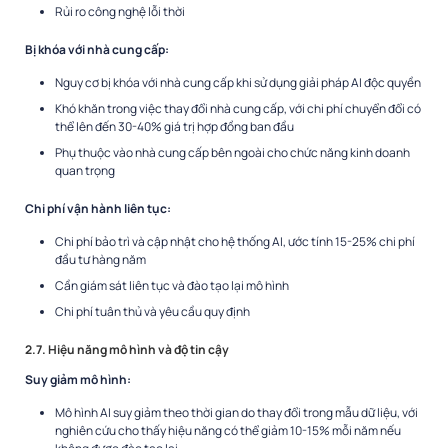
Rủi ro công nghệ lỗi thời
Bị khóa với nhà cung cấp:
Nguy cơ bị khóa với nhà cung cấp khi sử dụng giải pháp AI độc quyền
Khó khăn trong việc thay đổi nhà cung cấp, với chi phí chuyển đổi có
thể lên đến 30-40% giá trị hợp đồng ban đầu
Phụ thuộc vào nhà cung cấp bên ngoài cho chức năng kinh doanh
quan trọng
Chi phí vận hành liên tục:
Chi phí bảo trì và cập nhật cho hệ thống AI, ước tính 15-25% chi phí
đầu tư hàng năm
Cần giám sát liên tục và đào tạo lại mô hình
Chi phí tuân thủ và yêu cầu quy định
2.7. Hiệu năng mô hình và độ tin cậy
Suy giảm mô hình:
Mô hình AI suy giảm theo thời gian do thay đổi trong mẫu dữ liệu, với
nghiên cứu cho thấy hiệu năng có thể giảm 10-15% mỗi năm nếu