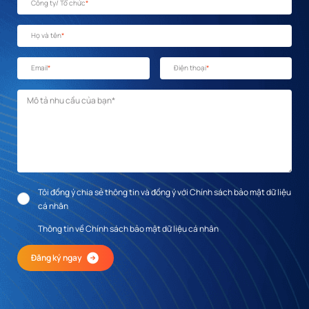
Công ty/ Tổ chức
*
Họ và tên
*
Email
*
Điện thoại
*
Mô tả nhu cầu
*
Tôi đồng ý chia sẻ thông tin và đồng ý với Chính sách bảo mật dữ liệu
cá nhân
Thông tin về Chính sách bảo mật dữ liệu cá nhân
Đăng ký ngay