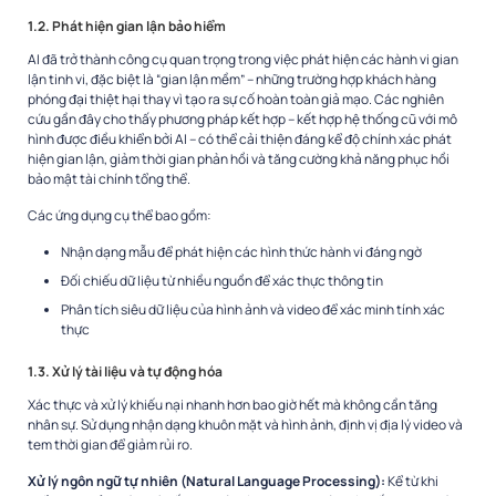
1.2. Phát hiện gian lận bảo hiểm
AI đã trở thành công cụ quan trọng trong việc phát hiện các hành vi gian
lận tinh vi, đặc biệt là “gian lận mềm” – những trường hợp khách hàng
phóng đại thiệt hại thay vì tạo ra sự cố hoàn toàn giả mạo. Các nghiên
cứu gần đây cho thấy phương pháp kết hợp – kết hợp hệ thống cũ với mô
hình được điều khiển bởi AI – có thể cải thiện đáng kể độ chính xác phát
hiện gian lận, giảm thời gian phản hồi và tăng cường khả năng phục hồi
bảo mật tài chính tổng thể.
Các ứng dụng cụ thể bao gồm:
Nhận dạng mẫu để phát hiện các hình thức hành vi đáng ngờ
Đối chiếu dữ liệu từ nhiều nguồn để xác thực thông tin
Phân tích siêu dữ liệu của hình ảnh và video để xác minh tính xác
thực
1.3. Xử lý tài liệu và tự động hóa
Xác thực và xử lý khiếu nại nhanh hơn bao giờ hết mà không cần tăng
nhân sự. Sử dụng nhận dạng khuôn mặt và hình ảnh, định vị địa lý video và
tem thời gian để giảm rủi ro.
Xử lý ngôn ngữ tự nhiên (Natural Language Processing):
Kể từ khi