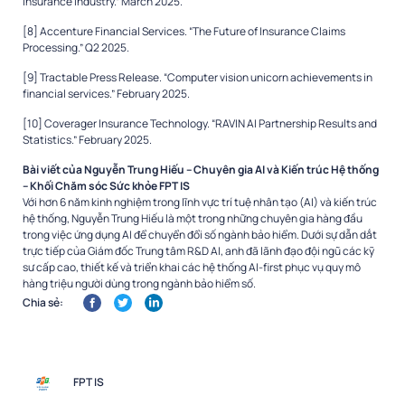
Insurance Industry.” March 2025.
[8] Accenture Financial Services. “The Future of Insurance Claims
Processing.” Q2 2025.
[9] Tractable Press Release. “Computer vision unicorn achievements in
financial services.” February 2025.
[10] Coverager Insurance Technology. “RAVIN AI Partnership Results and
Statistics.” February 2025.
Bài viết của Nguyễn Trung Hiếu – Chuyên gia AI và Kiến trúc Hệ thống
– Khối Chăm sóc Sức khỏe FPT IS
Với hơn 6 năm kinh nghiệm trong lĩnh vực trí tuệ nhân tạo (AI) và kiến trúc
hệ thống, Nguyễn Trung Hiếu là một trong những chuyên gia hàng đầu
trong việc ứng dụng AI để chuyển đổi số ngành bảo hiểm. Dưới sự dẫn dắt
trực tiếp của Giám đốc Trung tâm R&D AI, anh đã lãnh đạo đội ngũ các kỹ
sư cấp cao, thiết kế và triển khai các hệ thống AI-first phục vụ quy mô
hàng triệu người dùng trong ngành bảo hiểm số.
Chia sẻ:
FPT IS