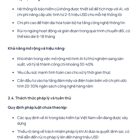
Hệ thống lõi bảo hiểm cũ không được thiết kế để tích hợp với AI, với
chi phí nâng cấp ước tính từ 2-5 triệu USD cho mỗi hệ thống lõi
Chi phí cao để hiện đại hóa toàn bộ hạ tầng công nghệ thông tin
Rủi ro ngừng hoạt động và gián đoạn trong quá trình chuyển đổi, có
thể kéo dài 6-18 tháng
Khả năng mở rộng và hiệu năng:
Khó khăn trong việc mở rộng mô hình AI từ thử nghiệm sang sản
xuất, với tỷ lệ thành công chỉ khoảng 30-40%
Yêu cầu sức mạnh tính toán cao cho xử lý thời gian thực
Cần đầu tư vào hạ tầng đám mây và điện toán biên với chi phí ước
tính 20-30% ngân sách công nghệ hàng năm
2.4. Thách thức pháp lý và tuân thủ
Quy định pháp luật chưa theo kịp:
Các quy định về AI trong bảo hiểm tại Việt Nam vẫn đang được xây
dựng
Thiếu rõ ràng về trách nhiệm pháp lý khi AI đưa ra quyết định sai, có
thể dẫn đến rủi ro pháp lý lên đến hàng triệu USD