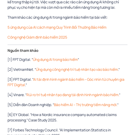
kể trong thập kỷ tới. Việc vượt qua các rào cản ứng dụng AI không chỉ
phục vụ cho hiện tại mà còn mở ra nhiều tiềm năng trong tương lai.
Tham khảo các ứng dụng AI trong ngành bảo hiểm tại bài viết:
5 ứng dụng của AI cách mạng Quy Trình Bồi Thường Bảo Hiểm
Công nghệ Giám định bảo hiểm 2025
Nguồn tham khảo
[1] FPT Digital. “
Ứng dụng AI trong bảo hiểm
”
[2] VietnamNet. “
Ứng dụng công nghệ trí tuệ nhân tạo vào bảo hiểm
.”
[3] FPT Digital. “
AI tái định hình ngành bảo hiểm – Góc nhìn từ chuyên gia
FPT Digital
.”
[4] Vinare. “
Rủi ro trí tuệ nhân tạo đang tái định hình ngành bảo hiểm.
”
[5] Diễn đàn Doanh nghiệp. “
Bảo hiểm AI – Thị trường tiềm năng mới.
”
[6] EY Global. “How a Nordic insurance company automated claims
processing.” Case Study 2025.
[7] Forbes Technology Council. “AI Implementation Statistics in