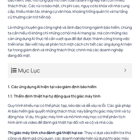
bảo hiểm, việc mở rộng quy mô trên toàn doanh nghiệp vẫn còn nhiều
thách thức. Các rủi ro bảo mật, chi phí cao, nguy cơ bị khóa với nhà cung
cấp, thiếu nhân tài, kháng cự văn hóa, khoảng trống quản trị và hạ tầng
cũ thường cản trở tiến bộ.
Là những chuyên gia công nghệ và lãnh đạo trong ngành bảo hiểm, chúng
ta cần hiểu rõ không chỉ những cơ hội mà AI mang lại, mà còn những rào
cản ứng dụng AI thực tế cần vượt qua để đạt được thành công trong việc
triển khai. Bài viết này sẽ phân tích một cách chi tiết các ứng dụng AI hiện
tại trong giám định và những thách thức chính mà các doanh nghiệp
đang đối mặt.
Mục Lục
1. Các ứng dụng AI hiện tại vào giám định bảo hiểm
1.1. Thẩm định thiệt hại tự động qua thị giác máy tính
Quy trình khiếu nại có thể phức tạp, kéo dài và dễ xảy ra lỗi. Các giải pháp
AI bảo hiểm giải quyết những thách thức này bằng thị giác máy tính và tự
động hóa. Ví dụ, thị giác máy tính và mô hình máy học có thể phân tích
hình ảnh và video để đánh giá thiệt hại đối với xe cộ và nhà cửa.
Thị giác máy tính cho đánh giá thiệt hại xe:
Thay vì dựa vào kiểm tra thủ
công và đánh giá chủ quan, các doanh nghiệp hiện sử dụng thị giác máy