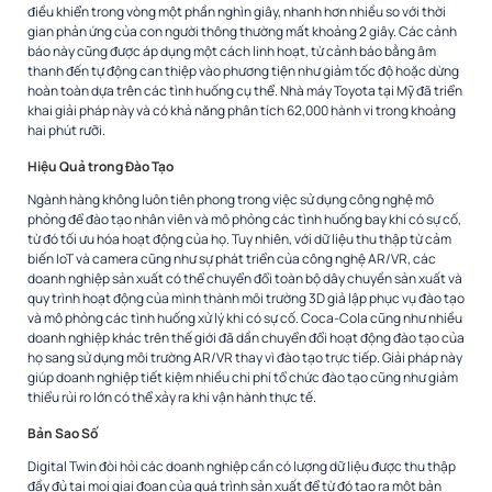
điều khiển trong vòng một phần nghìn giây, nhanh hơn nhiều so với thời
gian phản ứng của con người thông thường mất khoảng 2 giây. Các cảnh
báo này cũng được áp dụng một cách linh hoạt, từ cảnh báo bằng âm
thanh đến tự động can thiệp vào phương tiện như giảm tốc độ hoặc dừng
hoàn toàn dựa trên các tình huống cụ thể. Nhà máy Toyota tại Mỹ đã triển
khai giải pháp này và có khả năng phân tích 62,000 hành vi trong khoảng
hai phút rưỡi.
Hiệu Quả trong Đào Tạo
Ngành hàng không luôn tiên phong trong việc sử dụng công nghệ mô
phỏng để đào tạo nhân viên và mô phỏng các tình huống bay khi có sự cố,
từ đó tối ưu hóa hoạt động của họ. Tuy nhiên, với dữ liệu thu thập từ cảm
biến IoT và camera cũng như sự phát triển của công nghệ AR/VR, các
doanh nghiệp sản xuất có thể chuyển đổi toàn bộ dây chuyền sản xuất và
quy trình hoạt động của mình thành môi trường 3D giả lập phục vụ đào tạo
và mô phỏng các tình huống xử lý khi có sự cố. Coca-Cola cũng như nhiều
doanh nghiệp khác trên thế giới đã dần chuyển đổi hoạt động đào tạo của
họ sang sử dụng môi trường AR/VR thay vì đào tạo trực tiếp. Giải pháp này
giúp doanh nghiệp tiết kiệm nhiều chi phí tổ chức đào tạo cũng như giảm
thiểu rủi ro lớn có thể xảy ra khi vận hành thực tế.
Bản Sao Số
Digital Twin đòi hỏi các doanh nghiệp cần có lượng dữ liệu được thu thập
đầy đủ tại mọi giai đoạn của quá trình sản xuất để từ đó tạo ra một bản