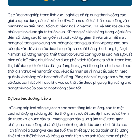
Các Doanh nghiệp trong lĩnh vực Logistics đã áp dụng thành công các
giải pháp sử dụng các cảm biến IoT và Camera để cải tiến hoạt động vận
hành kho và điều phối, tổ chức hàng hoá. Amazon, DHL và Alibaba đều đã
chứng minh được giá trị to lớn của IoT trong các kho hàng trong việc kiểm
đếm số lượng các lô hàng đến và xuất xưởng, giảm thiểu rủi ro mất mát
hàng hoá trong kho cũng như hỏng hóc trong quá trình xắp xếp kho, đây
cũng là vấn đề với nhiều doanh nghiệp sản xuất hàng thời trang tại Việt
Nam khi số lượng hàng bị thất thoát do yếu tố con người là cao. Với sự xuất
hiện của IoT cũng như hình ảnh được phân tích từ Camera bố trí trong kho,
thật dễ dàng để có được dữ liệu đáng tin cậy với thông tin chính xác, theo
thời gian thực về hàng tồn kho, yêu cầu nhân sự và nhu cầu bảo trì, việc
quản lý kho hàng của bạn thật dễ dàng. Bằng cách sử dụng cảm biến, bạn
sẽ được cảnh báo khi các khu vực cụ thể cần được phục vụ. Bạn càng chủ
động thì kho của bạn sẽ hoạt động càng tốt.
Dự báo bảo dưỡng, bảo trì
IoT cung cấp khả năng dự đoán cho hoạt động bảo dưỡng, bảo trì một
cách chủ động sử dụng dữ liệu thời gian thực để xác định các sự cố tiềm
ẩn trước khi chúng xảy ra. Phương pháp này giúp giảm thiểu thời gian
chết, các hoạt động chưa được lên kế hoạch trước cũng như tối ưu hóa
lịch trình bảo dưỡng và kéo dài tuổi thọ thiết bị. Việc dự đoán chất lượng
thiết bị có thể kết hợp với kết quả phân tích hình ảnh từ camera để phát