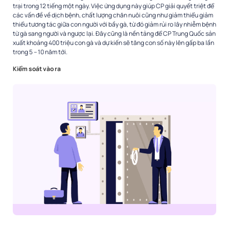
trại trong 12 tiếng một ngày. Việc ứng dụng này giúp CP giải quyết triệt để
các vấn đề về dịch bệnh, chất lượng chăn nuôi cũng như giảm thiểu giảm
thiểu tương tác giữa con người với bầy gà, từ đó giảm rủi ro lây nhiễm bệnh
từ gà sang người và ngược lại. Đây cũng là nền tảng để CP Trung Quốc sản
xuất khoảng 400 triệu con gà và dự kiến sẽ tăng con số này lên gấp ba lần
trong 5 – 10 năm tới.
Kiểm soát vào ra