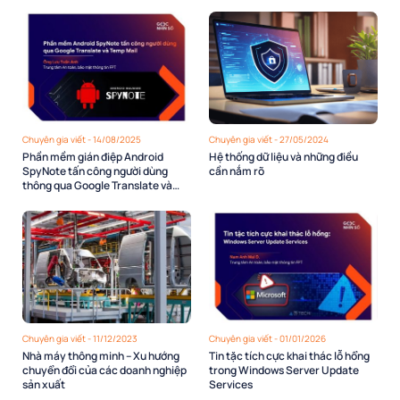
Chuyên gia viết - 14/08/2025
Chuyên gia viết - 27/05/2024
Phần mềm gián điệp Android
Hệ thống dữ liệu và những điều
SpyNote tấn công người dùng
cần nắm rõ
thông qua Google Translate và
Temp Mail
Chuyên gia viết - 11/12/2023
Chuyên gia viết - 01/01/2026
Nhà máy thông minh – Xu hướng
Tin tặc tích cực khai thác lỗ hổng
chuyển đổi của các doanh nghiệp
trong Windows Server Update
sản xuất
Services