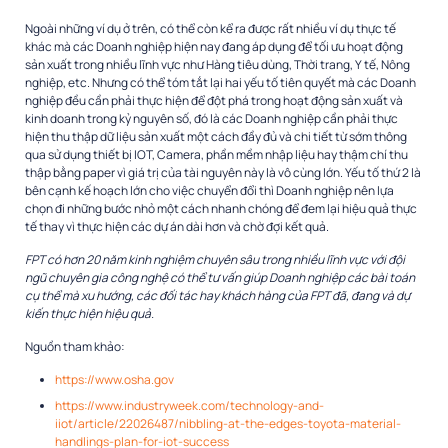
Ngoài những ví dụ ở trên, có thể còn kể ra được rất nhiều ví dụ thực tế
khác mà các Doanh nghiệp hiện nay đang áp dụng để tối ưu hoạt động
sản xuất trong nhiều lĩnh vực như Hàng tiêu dùng, Thời trang, Y tế, Nông
nghiệp, etc. Nhưng có thể tóm tắt lại hai yếu tố tiên quyết mà các Doanh
nghiệp đều cần phải thực hiện để đột phá trong hoạt động sản xuất và
kinh doanh trong kỷ nguyên số, đó là các Doanh nghiệp cần phải thực
hiện thu thập dữ liệu sản xuất một cách đầy đủ và chi tiết từ sớm thông
qua sử dụng thiết bị IOT, Camera, phần mềm nhập liệu hay thậm chí thu
thập bằng paper vì giá trị của tài nguyên này là vô cùng lớn. Yếu tố thứ 2 là
bên cạnh kế hoạch lớn cho việc chuyển đổi thì Doanh nghiệp nên lựa
chọn đi những bước nhỏ một cách nhanh chóng để đem lại hiệu quả thực
tế thay vì thực hiện các dự án dài hơn và chờ đợi kết quả.
FPT có hơn 20 năm kinh nghiệm chuyên sâu trong nhiều lĩnh vực với đội
ngũ chuyên gia công nghệ có thể tư vấn giúp Doanh nghiệp các bài toán
cụ thể mà xu hướng, các đối tác hay khách hàng của FPT đã, đang và dự
kiến thực hiện hiệu quả.
Nguồn tham khảo:
https://www.osha.gov
https://www.industryweek.com/technology-and-
iiot/article/22026487/nibbling-at-the-edges-toyota-material-
handlings-plan-for-iot-success