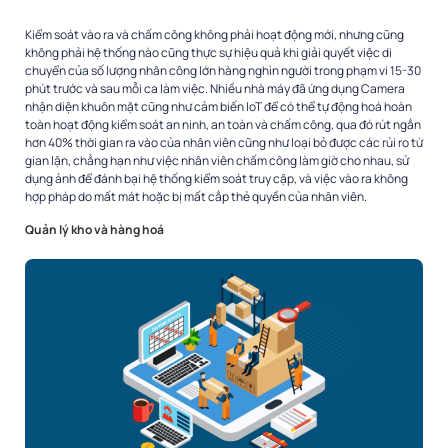
Kiểm soát vào ra và chấm công không phải hoạt động mới, nhưng cũng
không phải hệ thống nào cũng thực sự hiệu quả khi giải quyết việc di
chuyển của số lượng nhân công lớn hàng nghìn người trong phạm vi 15-30
phút trước và sau mỗi ca làm việc. Nhiều nhà máy đã ứng dụng Camera
nhận diện khuôn mặt cũng như cảm biến IoT để có thể tự động hoá hoàn
toàn hoạt động kiểm soát an ninh, an toàn và chấm công, qua đó rút ngắn
hơn 40% thời gian ra vào của nhân viên cũng như loại bỏ được các rủi ro từ
gian lận, chẳng hạn như việc nhân viên chấm công làm giờ cho nhau, sử
dụng ảnh để đánh bại hệ thống kiểm soát truy cập, và việc vào ra không
hợp pháp do mất mát hoặc bị mất cắp thẻ quyền của nhân viên.
Quản lý kho và hàng hoá