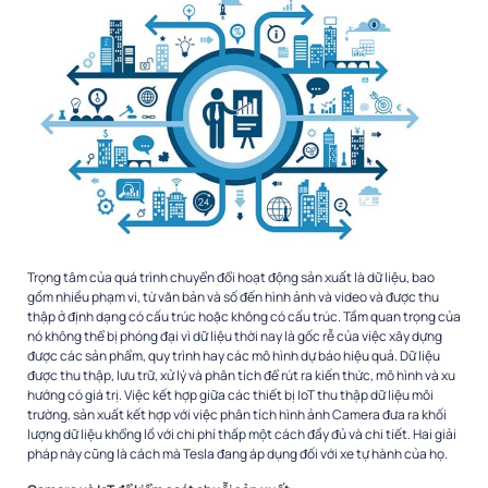
Trọng tâm của quá trình chuyển đổi hoạt động sản xuất là dữ liệu, bao
gồm nhiều phạm vi, từ văn bản và số đến hình ảnh và video và được thu
thập ở định dạng có cấu trúc hoặc không có cấu trúc. Tầm quan trọng của
nó không thể bị phóng đại vì dữ liệu thời nay là gốc rễ của việc xây dựng
được các sản phẩm, quy trình hay các mô hình dự báo hiệu quả. Dữ liệu
được thu thập, lưu trữ, xử lý và phân tích để rút ra kiến thức, mô hình và xu
hướng có giá trị. Việc kết hợp giữa các thiết bị IoT thu thập dữ liệu môi
trường, sản xuất kết hợp với việc phân tích hình ảnh Camera đưa ra khối
lượng dữ liệu khổng lồ với chi phí thấp một cách đầy đủ và chi tiết. Hai giải
pháp này cũng là cách mà Tesla đang áp dụng đối với xe tự hành của họ.