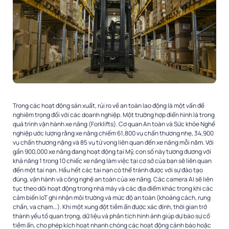
Trong các hoạt động sản xuất, rủi ro về an toàn lao động là một vấn đề
nghiêm trọng đối với các doanh nghiệp. Một trường hợp điển hình là trong
quá trình vận hành xe nâng (Forklifts). Cơ quan An toàn và Sức khỏe Nghề
nghiệp ước lượng rằng xe nâng chiếm 61,800 vụ chấn thương nhẹ, 34,900
vụ chấn thương nặng và 85 vụ tử vong liên quan đến xe nâng mỗi năm. Với
gần 900,000 xe nâng đang hoạt động tại Mỹ, con số này tương đương với
khả năng 1 trong 10 chiếc xe nâng làm việc tại cơ sở của bạn sẽ liên quan
đến một tai nạn. Hầu hết các tai nạn có thể tránh được với sự đào tạo
đúng, vận hành và công nghệ an toàn của xe nâng. Các camera AI sẽ liên
tục theo dõi hoạt động trong nhà máy và các địa điểm khác trong khi các
cảm biến IoT ghi nhận môi trường và mức độ an toàn (khoảng cách, rung
chấn, va chạm…). Khi một xung đột tiềm ẩn được xác định, thời gian trở
thành yếu tố quan trọng, dữ liệu và phân tích hình ảnh giúp dự báo sự cố
tiềm ẩn, cho phép kích hoạt nhanh chóng các hoạt động cảnh báo hoặc