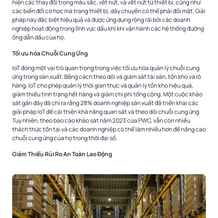
hiện các thay đổi trong màu sắc, vết nứt, và vết nứt từ thiết bị, cũng như
các biến đổi cơ học mà trang thiết bị, dây chuyền có thể phải đối mặt. Giải
pháp này đặc biệt hiệu quả và được ứng dụng rộng rãi bởi các doanh
nghiệp hoạt động trong lĩnh vực dầu khí khi vận hành các hệ thống đường
ống dẫn dầu của họ.
Tối ưu hóa Chuỗi Cung Ứng
IoT đóng một vai trò quan trọng trong việc tối ưu hóa quản lý chuỗi cung
ứng trong sản xuất. Bằng cách theo dõi và giám sát tài sản, tồn kho và lô
hàng, IoT cho phép quản lý thời gian thực và quản lý tồn kho hiệu quả,
giảm thiểu tình trạng hết hàng và giảm chi phí tổng cộng. Một cuộc khảo
sát gần đây đã chỉ ra rằng 28% doanh nghiệp sản xuất đã triển khai các
giải pháp IoT để cải thiện khả năng quan sát và theo dõi chuỗi cung ứng.
Tuy nhiên, theo báo cáo khảo sát năm 2023 của PWC, vẫn còn nhiều
thách thức tồn tại và các doanh nghiệp có thể làm nhiều hơn để nâng cao
chuỗi cung ứng của họ trong thời đại số.
Giảm Thiểu Rủi Ro An Toàn Lao Động