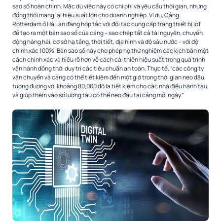
sao số hoàn chỉnh. Mặc dù việc này có chi phí và yêu cầu thời gian, nhưng
đồng thời mang lại hiệu suất lớn cho doanh nghiệp. Ví dụ, Cảng
Rotterdam ở Hà Lan đang hợp tác với đối tác cung cấp trang thiết bị IoT
để tạo ra một bản sao số của cảng – sao chép tất cả tài nguyên, chuyển
động hàng hải, cơ sở hạ tầng, thời tiết, địa hình và độ sâu nước – với độ
chính xác 100%. Bản sao số này cho phép họ thử nghiệm các kịch bản một
cách chính xác và hiểu rõ hơn về cách cải thiện hiệu suất trong quá trình
vận hành đồng thời duy trì các tiêu chuẩn an toàn. Thực tế, “các công ty
vận chuyển và cảng có thể tiết kiệm đến một giờ trong thời gian neo đậu,
tương đương với khoảng 80,000 đô la tiết kiệm cho các nhà điều hành tàu,
và giúp thêm vào số lượng tàu có thể neo đậu tại cảng mỗi ngày.”