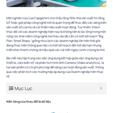
Một nghiên cứu của Capgemini cho thấy rằng 76% nhà sản xuất tin rằng
IoT hoặc giải pháp công nghệ mới là quan trọng để thúc đẩy các sáng kiến
sản xuất số của họ và cải thiện hiệu suất hoạt động. Tuy nhiên, thách
thức đối với các doanh nghiệp hiện nay là không nên bị lạc lõng trong một
rừng các khái niệm công nghệ mà thay vào đó cần có một kế hoạch “Big
Plan, Small Steps,” giống như cách các doanh nghiệp lớn trên thế giới
đang thực hiện thông qua việc có một kế hoạch đổi mới dài hạn nhưng
triển khai nhanh chóng và hiệu quả các cải tiến ngay cả khi chúng là nhỏ.
Bài viết này tập trung vào việc ứng dụng kết hợp giữa việc ứng dụng các
thiết bị, cảm biến IoT và phân tích hình ảnh Camera (Video analytics), là
hai sản phẩm có chi phí phù hợp để nâng cao hoạt động sản xuất, thông
qua việc phân tích các trường hợp áp dụng của Doanh nghiệp trên thực
tế.
Mục Lục
Nền tảng của thay đổi là dữ liệu