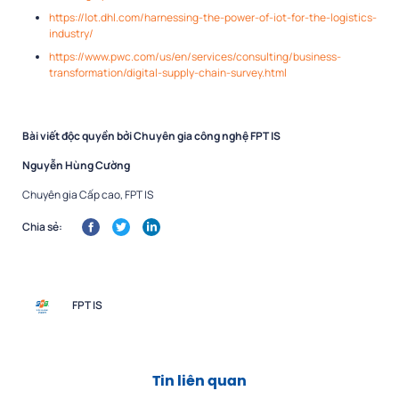
https://lot.dhl.com/harnessing-the-power-of-iot-for-the-logistics-
industry/
https://www.pwc.com/us/en/services/consulting/business-
transformation/digital-supply-chain-survey.html
Bài viết độc quyền bởi Chuyên gia công nghệ FPT IS
Nguyễn Hùng Cường
Chuyên gia Cấp cao, FPT IS
Chia sẻ:
FPT IS
Tin liên quan