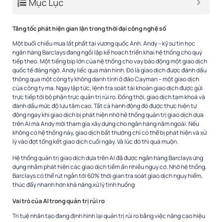
Mục Lục
Tăng tốc phát hiện gian lận trong thời đại công nghệ số
Một buổi chiều mưa lất phất tại vương quốc Anh. Andy – kỹ sư tin học
ngân hàng Barclays đang ngồi lập kế hoạch triển khai hệ thống cho quý
tiếp theo. Một tiếng bíp lớn của hệ thống cho vay báo động một giao dịch
quốc tế đáng ngờ. Andy liếc qua màn hình. Đó là giao dịch được đánh dấu
thông qua một công ty không danh tính ở đảo Cayman – một giao dịch
của công ty ma. Ngay lập tức, lệnh tra soát tài khoản giao dịch được gửi
trực tiếp tới bộ phận trực quản trị rủi ro. Đồng thời, giao dịch tạm khoá và
đánh dấu mức độ lưu tâm cao. Tất cả hành động đó được thực hiện tự
động ngay khi giao dịch bị phát hiện nhờ hệ thống quản trị giao dịch dựa
trên AI mà Andy mới tham gia xây dựng cho ngân hàng năm ngoái. Nếu
không có hệ thống này, giao dịch bất thường chỉ có thể bị phát hiện và xử
lý vào đợt tổng kết giao dịch cuối ngày. Và lúc đó thì quá muộn.
Hệ thống quản trị giao dịch dựa trên AI đã được ngân hàng Barclays ứng
dụng nhằm phát hiện các giao dịch tiềm ẩn nhiều nguy cơ. Nhờ hệ thống,
Barclays có thể rút ngắn tới 60% thời gian tra soát giao dịch nguy hiểm,
thúc đẩy nhanh hơn khả năng xử lý tình huống
Vai trò của AI trong quản trị rủi ro
Trí tuệ nhân tạo đang định hình lại quản trị rủi ro bằng việc nâng cao hiệu