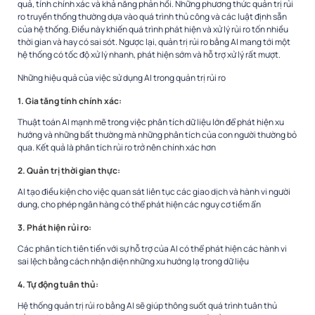
quả, tính chính xác và khả năng phản hồi. Những phương thức quản trị rủi
ro truyền thống thường dựa vào quá trình thủ công và các luật định sẵn
của hệ thống. Điều này khiến quá trình phát hiện và xử lý rủi ro tốn nhiều
thời gian và hay có sai sót. Ngược lại, quản trị rủi ro bằng AI mang tới một
hệ thống có tốc độ xử lý nhanh, phát hiện sớm và hỗ trợ xử lý rất mượt.
Những hiệu quả của việc sử dụng AI trong quản trị rủi ro
1. Gia tăng tính chính xác
:
Thuật toán AI mạnh mẽ trong việc phân tích dữ liệu lớn để phát hiện xu
hướng và những bất thường mà những phân tích của con người thường bỏ
qua. Kết quả là phân tích rủi ro trở nên chính xác hơn
2. Quản trị thời gian thực
:
AI tạo điều kiện cho việc quan sát liên tục các giao dịch và hành vi người
dung, cho phép ngân hàng có thể phát hiện các nguy cơ tiềm ẩn
3. Phát hiện rủi ro
:
Các phân tích tiên tiến với sự hỗ trợ của AI có thể phát hiện các hành vi
sai lệch bằng cách nhận diện những xu hướng lạ trong dữ liệu
4. Tự động tuân thủ
:
Hệ thống quản trị rủi ro bằng AI sẽ giúp thông suốt quá trình tuân thủ