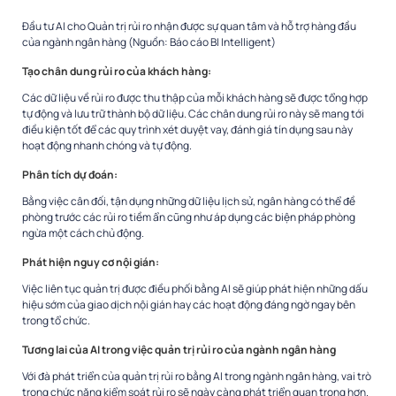
Đầu tư AI cho Quản trị rủi ro nhận được sự quan tâm và hỗ trợ hàng đầu
của ngành ngân hàng (Nguồn: Báo cáo BI Intelligent)
Tạo chân dung rủi ro của khách hàng:
Các dữ liệu về rủi ro được thu thập của mỗi khách hàng sẽ được tổng hợp
tự động và lưu trữ thành bộ dữ liệu. Các chân dung rủi ro này sẽ mang tới
điều kiện tốt để các quy trình xét duyệt vay, đánh giá tín dụng sau này
hoạt động nhanh chóng và tự động.
Phân tích dự đoán:
Bằng việc cân đối, tận dụng những dữ liệu lịch sử, ngân hàng có thể đề
phòng trước các rủi ro tiềm ẩn cũng như áp dụng các biện pháp phòng
ngừa một cách chủ động.
Phát hiện nguy cơ nội gián:
Việc liên tục quản trị được điều phối bằng AI sẽ giúp phát hiện những dấu
hiệu sớm của giao dịch nội gián hay các hoạt động đáng ngờ ngay bên
trong tổ chức.
Tương lai của AI trong việc quản trị rủi ro của ngành ngân hàng
Với đà phát triển của quản trị rủi ro bằng AI trong ngành ngân hàng, vai trò
trong chức năng kiểm soát rủi ro sẽ ngày càng phát triển quan trọng hơn.