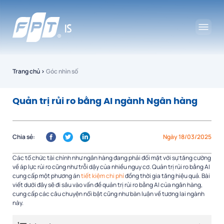
Trang chủ
›
Góc nhìn số
Quản trị rủi ro bằng AI ngành Ngân hàng
Chia sẻ:
Ngày 18/03/2025
Các tổ chức tài chính như ngân hàng đang phải đối mặt với sự tăng cường
về áp lực rủi ro cũng như trỗi dậy của nhiều nguy cơ. Quản trị rủi ro bằng AI
cung cấp một phương án
tiết kiệm chi phí
đồng thời gia tăng hiệu quả. Bài
viết dưới đây sẽ đi sâu vào vấn đề quản trị rủi ro bằng AI của ngân hàng,
cung cấp các câu chuyện nổi bật cũng như bàn luận về tương lai ngành
này.