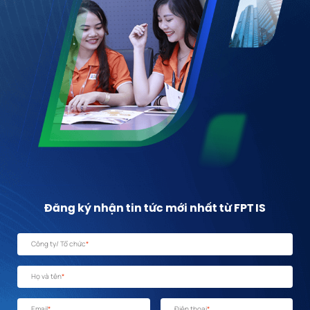
Đăng ký nhận tin tức mới nhất từ FPT IS
Công ty/ Tổ chức
*
Họ và tên
*
Email
*
Điện thoại
*