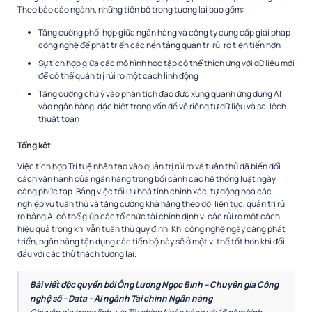
Theo báo cáo ngành, những tiến bộ trong tương lai bao gồm:
Tăng cường phối hợp giữa ngân hàng và công ty cung cấp giải pháp
công nghệ để phát triển các nền tảng quản trị rủi ro tiên tiến hơn
Sự tích hợp giữa các mô hình học tập có thể thích ứng với dữ liệu mới
để có thể quản trị rủi ro một cách linh động
Tăng cường chú ý vào phân tích đạo đức xung quanh ứng dụng AI
vào ngân hàng, đặc biệt trong vấn đề về riêng tư dữ liệu và sai lệch
thuật toán
Tổng kết
Việc tích hợp Trí tuệ nhân tạo vào quản trị rủi ro và tuân thủ đã biến đổi
cách vận hành của ngân hàng trong bối cảnh các hệ thống luật ngày
càng phức tạp. Bằng việc tối ưu hoá tính chính xác, tự động hoá các
nghiệp vụ tuân thủ và tăng cường khả năng theo dõi liên tục, quản trị rủi
ro bằng AI có thể giúp các tổ chức tài chính định vị các rủi ro một cách
hiệu quả trong khi vẫn tuân thủ quy định. Khi công nghệ ngày càng phát
triển, ngân hàng tận dụng các tiến bộ này sẽ ở một vị thế tốt hơn khi đối
đầu với các thử thách tương lai.
Bài viết độc quyền bởi Ông
Lương Ngọc Bình –
Chuyên gia Công
nghệ số – Data – AI ngành Tài chính Ngân hàng