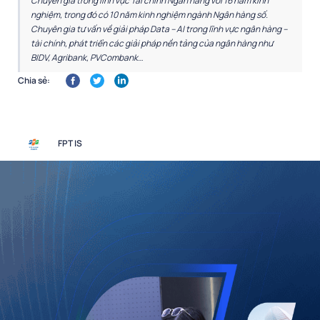
Chuyên gia trong lĩnh vực Tài chính Ngân hàng với 16 năm kinh
nghiệm, trong đó có 10 năm kinh nghiệm ngành Ngân hàng số.
Chuyên gia tư vấn về giải pháp Data – AI trong lĩnh vực ngân hàng –
tài chính, phát triển các giải pháp nền tảng của ngân hàng như
BIDV, Agribank, PVCombank…
Chia sẻ:
FPT IS