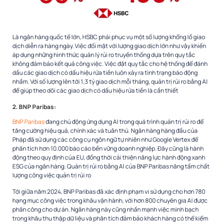
Là ngân hàng quốc tế lớn, HSBC phải phục vụ một số lượng khổng lồ giao
dịch diễn ra hàng ngày. Việc đối mặt với lượng giao dịch lớn như vậy khiến
áp dụng những hình thức quản lý rủi ro truyền thống dựa trên quy tắc
không đảm bảo kết quả công việc. Việc đặt quy tắc cho hệ thống để đánh
dấu các giao dịch có dấu hiệu rửa tiền luôn xảy ra tình trạng báo động
nhầm. Với số lượng lên tới 1,3 tỷ giao dịch mỗi tháng, quản trị rủi ro bằng AI
để giúp theo dõi các giao dịch có dấu hiệu rửa tiền là cần thiết
2. BNP Paribas:
BNP Paribas
đang chủ động ứng dụng AI trong quá trình quản trị rủi ro để
tăng cường hiệu quả, chính xác và tuân thủ. Ngân hàng hàng đầu của
Pháp đã sử dụng các công cụ ngôn ngữ tự nhiên như Google Vertex để
phân tích hơn 10.000 báo cáo bền vững doanh nghiệp. Đây cũng là hành
động theo quy định của EU, đồng thời cải thiện năng lực hành động xanh
ESG của ngân hàng. Quản trị rủi ro bằng AI của BNP Paribas nâng tầm chất
lượng công việc quản trị rủi ro
Tới giữa năm 2024, BNP Paribas đã xác định phạm vi sử dụng cho hơn 780
hạng mục công việc trong khâu vận hành, với hơn 800 chuyên gia AI được
phân công cho dự án. Ngân hàng này cũng nhấn mạnh việc minh bạch
trong khâu thu thập dữ liệu và phân tích đảm bảo khách hàng có thể kiểm